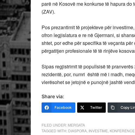
parë në Kosovë me konkurse të hapura do t
(ZAV).
Pos prezantimit të projekteve për investim
ofron legjislatura e re në Gjermani, si shan
shtet, por edhe për specifika të veçanta pë
përgatitjen profesionale të të rinjëve kosova
Sipas regjistrimit të popullsisë të pranve
rezidentë, por, numri është më i madh, meqë
vlerësohet se jetojnë e punojnë jashtë vendi
Share via:
Facebook
Twitter
Copy Li
FILED UNDER:
MERGATA
TAGGED WITH:
DIASPORA
,
INVESTIME
,
KONFERENCE