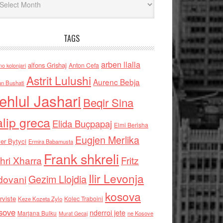
TAGS
arben llalla
alfons Grishaj
Anton Cefa
no kolonjari
Astrit Lulushi
Aurenc Bebja
an Bushati
ehlul Jashari
Beqir Sina
alip greca
Elida Buçpapaj
Elmi Berisha
Eugjen Merlika
er Bytyci
Ermira Babamusta
Frank shkreli
hri Xharra
Fritz
Ilir Levonja
Gezim Llojdia
dovani
kosova
rviste
Kolec Traboini
Keze Kozeta Zylo
sove
nderroi jete
Marjana Bulku
ne Kosove
Murat Gecaj