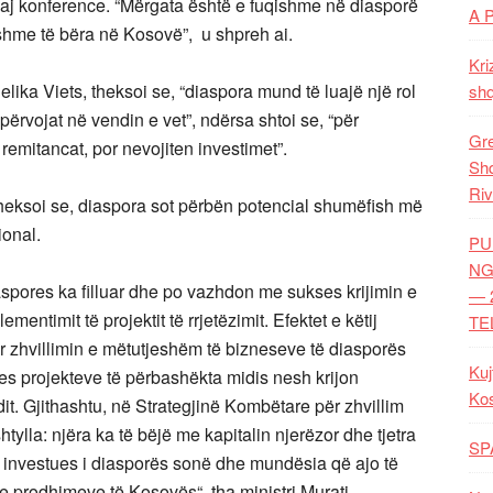
aj konference. “Mërgata është e fuqishme në diasporë
A 
hme të bëra në Kosovë”, u shpreh ai.
Kri
ka Viets, theksoi se, “diaspora mund të luajë një rol
shq
rvojat në vendin e vet”, ndërsa shtoi se, “për
Gre
remitancat, por nevojiten investimet”.
Shq
Riv
 theksoi se, diaspora sot përbën potencial shumëfish më
ional.
PU
NG
Diaspores ka filluar dhe po vazhdon me sukses krijimin e
— 
ntimit të projektit të rrjetëzimit. Efektet e këtij
TE
për zhvillimin e mëtutjeshëm të bizneseve të diasporës
Kuj
s projekteve të përbashëkta midis nesh krijon
Ko
it. Gjithashtu, në Strategjinë Kombëtare për zhvillim
ylla: njëra ka të bëjë me kapitalin njerëzor dhe tjetra
SP
i investues i diasporës sonë dhe mundësia që ajo të
 prodhimeve të Kosovës“, tha ministri Murati.