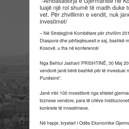
-Ambasadorja e Gjermanisë në Kos
luajë një rol shumë të madh duke t
vet. Për zhvillimin e vendit, nuk j
investimet/
– Në Strategjinë Kombëtare për zhvillim 201
Diaspora dhe përfaqësuesit e saj, bashkë me
Kosovë, u tha në konferencë/
Nga Behlul Jashari/ PRISHTINË, 30 Maj 2016/
vendorë janë bërë bashkë për të investuar 
Punësimi”.
Janë mbi 100 investitorë nga shtetet gjerma
biznese vendore, para të cilëve institucion
konkrete të investimeve.
Në hapje, kryetari i Odës Ekonomike Gjerma