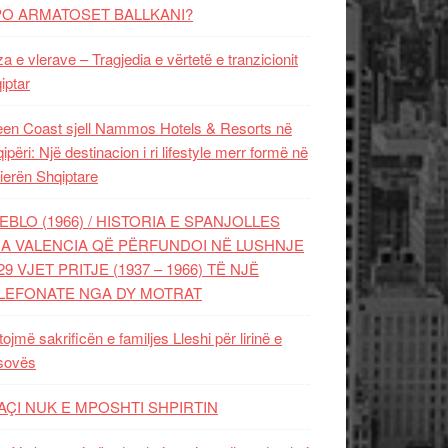
PO ARMATOSET BALLKANI?
za e vlerave – Tragjedia e vërtetë e tranzicionit
iptar
en Coast sjell Nammos Hotels & Resorts në
ipëri: Një destinacion i ri lifestyle merr formë në
ierën Shqiptare
EBLO (1966) / HISTORIA E SPANJOLLES
A VALENCIA QË PËRFUNDOI NË LUSHNJE
29 VJET PRITJE (1937 – 1966) TË NJË
LEFONATE NGA DY MOTRAT
tojmë sakrificën e familjes Lleshi për lirinë e
sovës
AÇI NUK E MPOSHTI SHPIRTIN