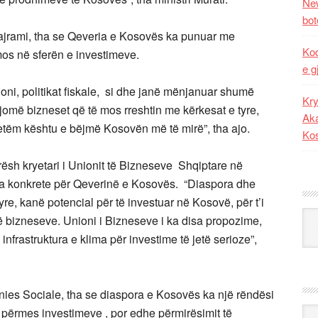
New
bot
Bajrami, tha se Qeveria e Kosovës ka punuar me
Kod
os në sferën e investimeve.
e g
ioni, politikat fiskale, si dhe janë mënjanuar shumë
Kry
ajomë bizneset që të mos rreshtin me kërkesat e tyre,
Aka
 vetëm kështu e bëjmë Kosovën më të mirë”, tha ajo.
Ko
ësh kryetari i Unionit të Bizneseve Shqiptare në
sa konkrete për Qeverinë e Kosovës. “Diaspora dhe
re, kanë potencial për të investuar në Kosovë, për t’i
Kat
të bizneseve. Unioni i Bizneseve i ka disa propozime,
 infrastruktura e klima për investime të jetë serioze”,
nies Sociale, tha se diaspora e Kosovës ka një rëndësi
 përmes investimeve , por edhe përmirësimit të
Ark