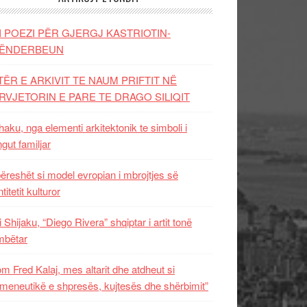
I POEZI PËR GJERGJ KASTRIOTIN-
ËNDERBEUN
TËR E ARKIVIT TE NAUM PRIFTIT NË
RVJETORIN E PARE TE DRAGO SILIQIT
aku, nga elementi arkitektonik te simboli i
ngut familjar
ëreshët si model evropian i mbrojtjes së
titetit kulturor
i Shijaku, “Diego Rivera” shqiptar i artit tonë
mbëtar
m Fred Kalaj, mes altarit dhe atdheut si
meneutikë e shpresës, kujtesës dhe shërbimit”