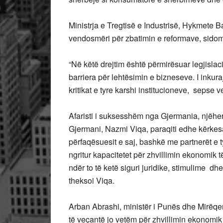
Ministrja e Tregtisë e Industrisë, Hykmete 
vendosmëri për zbatimin e reformave, sidom
“Në këtë drejtim është përmirësuar legjislac
barriera për lehtësimin e bizneseve. I inkur
kritikat e tyre karshi institucioneve, sepse
Afaristi i suksesshëm nga Gjermania, njëher
Gjermani, Nazmi Viqa, paraqiti edhe kërke
përfaqësuesit e saj, bashkë me partnerët e ty
ngritur kapacitetet për zhvillimin ekonomik 
ndër to të ketë siguri juridike, stimulime dhe
theksoi Viqa.
Arban Abrashi, ministër i Punës dhe Mirëqe
të veçantë jo vetëm për zhvillimin ekonomik