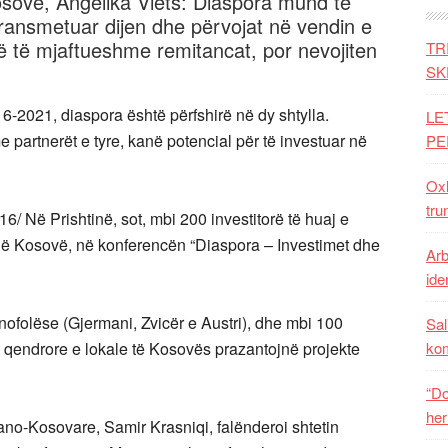
ovë, Angelika Viets: Diaspora mund të
ransmetuar dijen dhe përvojat në vendin e
anë të mjaftueshme remitancat, por nevojiten
TR
SK
6-2021, diaspora është përfshirë në dy shtylla.
LE
 partnerët e tyre, kanë potencial për të investuar në
PE
Oxh
tru
 Në Prishtinë, sot, mbi 200 investitorë të huaj e
në Kosovë, në konferencën “Diaspora – Investimet dhe
Arb
iden
nofolëse (Gjermani, Zvicër e Austri), dhe mbi 100
Sal
et qendrore e lokale të Kosovës prazantojnë projekte
ko
“Do
her
no-Kosovare, Samir Krasniqi, falënderoi shtetin