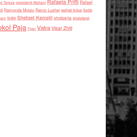
Rafaela Prifti
Rafael
e Tereza
presidenti Nishani
qi
Raimonda Moisiu
Ramiz Lushaj
reshat kripa
Sadik
Shefqet Kercelli
shqiperia
hani
shqiptaret
SHBA
kol Paja
Vatra
Visar Zhiti
Thaci