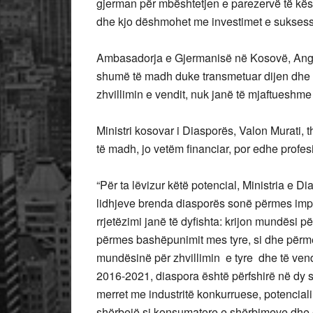
gjerman për mbështetjen e parezervë të kës
dhe kjo dëshmohet me investimet e suksess
Ambasadorja e Gjermanisë në Kosovë, Angeli
shumë të madh duke transmetuar dijen dhe pë
zhvillimin e vendit, nuk janë të mjaftueshme 
Ministri kosovar i Diasporës, Valon Murati,
të madh, jo vetëm financiar, por edhe profes
“Për ta lëvizur këtë potencial, Ministria e 
lidhjeve brenda diasporës sonë përmes impleme
rrjetëzimi janë të dyfishta: krijon mundësi 
përmes bashëpunimit mes tyre, si dhe përme
mundësinë për zhvillimin e tyre dhe të vend
2016-2021, diaspora është përfshirë në dy sht
merret me industritë konkurruese, potencial
shërbejë si konsumatore e shërbimeve dhe e