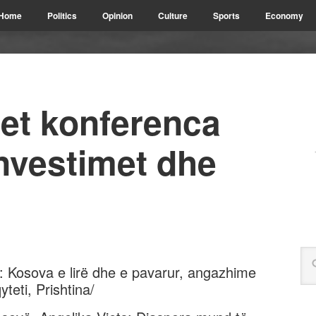
Home
Politics
Opinion
Culture
Sports
Economy
et konferenca
nvestimet dhe
: Kosova e lirë dhe e pavarur, angazhime
teti, Prishtina/