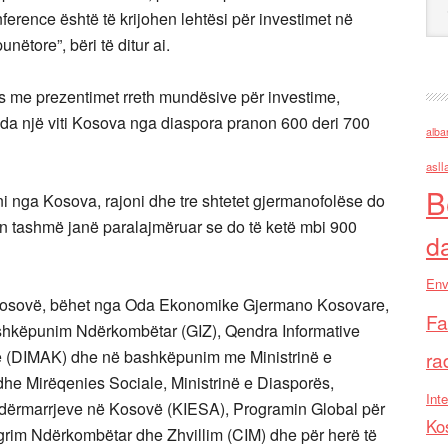
nference është të krijohen lehtësi për investimet në
nëtore”, bëri të ditur ai.
s me prezentimet rreth mundësive për investime,
da një viti Kosova nga diaspora pranon 600 deri 700
alba
asll
B
ni nga Kosova, rajoni dhe tre shtetet gjermanofolëse do
in tashmë janë paralajmëruar se do të ketë mbi 900
d
Env
në Kosovë, bëhet nga Oda Ekonomike Gjermano Kosovare,
Fa
hkëpunim Ndërkombëtar (GIZ), Qendra Informative
ë (DIMAK) dhe në bashkëpunim me Ministrinë e
ra
 dhe Mirëqenies Sociale, Ministrinë e Diasporës,
Inte
Ndërmarrjeve në Kosovë (KIESA), Programin Global për
Ko
grim Ndërkombëtar dhe Zhvillim (CIM) dhe për herë të