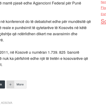
Nen
ë marrë pjesë edhe Agjencioni Federal për Punë
Flo
Els
So
e, në konferencë do të debatohet edhe për mundësitë që
së reale e punësimit të qytetarëve të Kosovës në këtë
r çështje që ndërlidhen dikert me avansimin dhe
rë.
rës 2011, në Kosovë u numëran 1.739. 825 banorë
 nuk ka përfshirë edhe një të tretën e kosovarëve që
t.
nk
More
,
KOSOVA