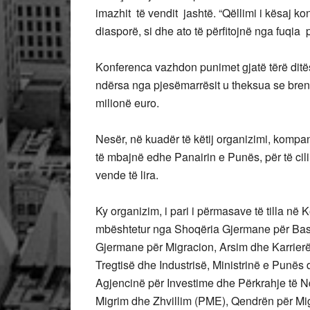
imazhit të vendit jashtë. “Qëllimi i kësaj ko
diasporë, si dhe ato të përfitojnë nga fuqia pu
Konferenca vazhdon punimet gjatë tërë ditë
ndërsa nga pjesëmarrësit u theksua se bren
milionë euro.
Nesër, në kuadër të këtij organizimi, kompa
të mbajnë edhe Panairin e Punës, për të cil
vende të lira.
Ky organizim, i pari i përmasave të tilla 
mbështetur nga Shoqëria Gjermane për Bas
Gjermane për Migracion, Arsim dhe Karrier
Tregtisë dhe Industrisë, Ministrinë e Punës
Agjencinë për Investime dhe Përkrahje të 
Migrim dhe Zhvillim (PME), Qendrën për Mi