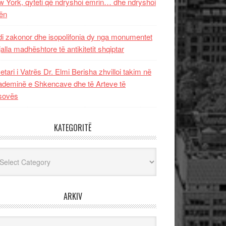
 York, qyteti që ndryshoi emrin… dhe ndryshoi
ën
i zakonor dhe isopolifonia dy nga monumentet
jalla madhështore të antikitetit shqiptar
etari i Vatrës Dr. Elmi Berisha zhvilloi takim në
deminë e Shkencave dhe të Arteve të
sovës
KATEGORITË
egoritë
ARKIV
iv