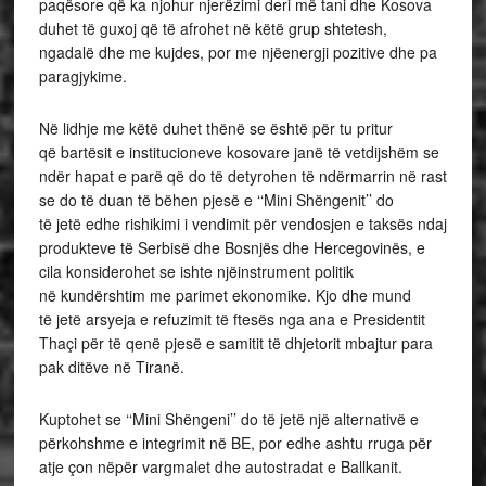
paqësore që ka njohur njerëzimi deri më tani dhe Kosova
duhet të guxoj që të afrohet në këtë grup shtetesh,
ngadalë dhe me kujdes, por me njëenergji pozitive dhe pa
paragjykime.
Në lidhje me këtë duhet thënë se është për tu pritur
që bartësit e institucioneve kosovare janë të vetdijshëm se
ndër hapat e parë që do të detyrohen të ndërmarrin në rast
se do të duan të bëhen pjesë e ‘‘Mini Shëngenit’’ do
të jetë edhe rishikimi i vendimit për vendosjen e taksës ndaj
produkteve të Serbisë dhe Bosnjës dhe Hercegovinës, e
cila konsiderohet se ishte njëinstrument politik
në kundërshtim me parimet ekonomike. Kjo dhe mund
të jetë arsyeja e refuzimit të ftesës nga ana e Presidentit
Thaçi për të qenë pjesë e samitit të dhjetorit mbajtur para
pak ditëve në Tiranë.
Kuptohet se ‘‘Mini Shëngeni’’ do të jetë një alternativë e
përkohshme e integrimit në BE, por edhe ashtu rruga për
atje çon nëpër vargmalet dhe autostradat e Ballkanit.