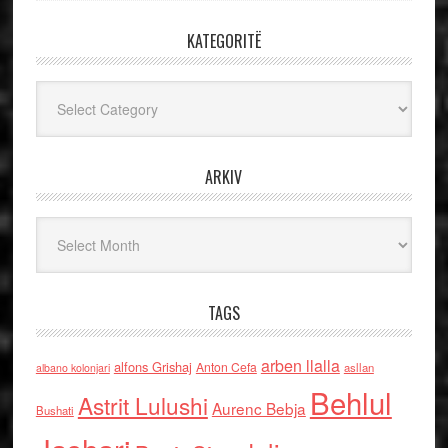
KATEGORITË
Kategoritë
ARKIV
Arkiv
TAGS
arben llalla
alfons Grishaj
Anton Cefa
asllan
albano kolonjari
Behlul
Astrit Lulushi
Aurenc Bebja
Bushati