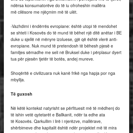
ndërsa konsumatorëve do të iu ofroheshin mallëra
më cilësore me njëçmim më të ulët.
-Vazhdimi i ëndërrës evropiane: është utopi të mendohet
se shteti i Kosovës do të mund të bëhet një ditë anëtar i BE
duke u sjellë në mënyre izoluese, gjë që është vlerë anti-
evropiane. Nuk mund të pretendosh të bëhesh pjesë e
familjes sëmadhe me seli në Bruksel duke i përplasur dyert
tua për pjesën tjetër të botës, andej mureve.
Shoqëritë e civilizuara nuk kanë frikë nga hapja por nga
mbyllja.
T
ë
guxosh
Në këtë kontekst natyrisht se përfituesit më të mëdhenj do
të ishin vetë qytetarët e Ballkanit, ndër ta edhe ata
të Kosovës. Qarkullim i lirë i njerëzve, mallërave,
shërbimeve dhe kapitalit është ndër projektet më të mira