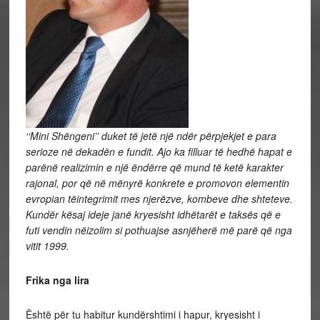
‘‘Mini Sh
ë
ngeni’’ duket t
ë
jet
ë
nj
ë
nd
ë
r p
ë
rpjekjet e para
serioze n
ë
dekad
ë
n e fundit. Ajo ka filluar t
ë
hedh
ë
hapat e
par
ë
n
ë
realizimin e nj
ë
ë
nd
ë
rre q
ë
mund t
ë
ket
ë
karakter
rajonal, por q
ë
n
ë
m
ë
nyr
ë
konkrete e promovon elementin
evropian t
ë
integrimit mes njer
ë
zve, kombeve dhe shteteve.
Kund
ë
r k
ë
saj ideje jan
ë
kryesisht idh
ë
tar
ë
t e taks
ë
s q
ë
e
futi vendin n
ë
izolim si pothuajse asnj
ë
her
ë
m
ë
par
ë
q
ë
nga
vitit 1999.
Frika nga lira
Është për tu habitur kundërshtimi i hapur, kryesisht i