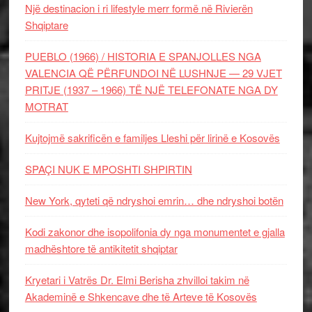
Një destinacion i ri lifestyle merr formë në Rivierën
Shqiptare
PUEBLO (1966) / HISTORIA E SPANJOLLES NGA
VALENCIA QË PËRFUNDOI NË LUSHNJE — 29 VJET
PRITJE (1937 – 1966) TË NJË TELEFONATE NGA DY
MOTRAT
Kujtojmë sakrificën e familjes Lleshi për lirinë e Kosovës
SPAÇI NUK E MPOSHTI SHPIRTIN
New York, qyteti që ndryshoi emrin… dhe ndryshoi botën
Kodi zakonor dhe isopolifonia dy nga monumentet e gjalla
madhështore të antikitetit shqiptar
Kryetari i Vatrës Dr. Elmi Berisha zhvilloi takim në
Akademinë e Shkencave dhe të Arteve të Kosovës