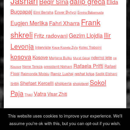
Jashari
dalip greca
Beqir Sina
Elida
Buçpapaj
Enver Bytyci
Elmi Berisha
Ermira Babamusta
Frank
Eugjen Merlika
Fahri Xharra
shkreli
Ilir
Gezim Llojdia
Fritz radovani
Levonja
Interviste
Kolec Traboini
Keze Kozeta Zylo
kosova
Kosove
nderroi jete
Marjana Bulku
ne
Murat Gecaj
Rafaela Prifti
Rafael
Nene Tereza
Kosove
presidenti Nishani
Floqi
Raimonda Moisiu
Ramiz Lushaj
reshat kripa
Sadik Elshani
Sokol
Shefqet Kercelli
shqiperia
shqiptaret
SHBA
Paja
Vatra
Visar Zhiti
Thaci
This website uses cookies to improve your experience. We'll
assume you're ok with this, but you can opt-out if you wish.