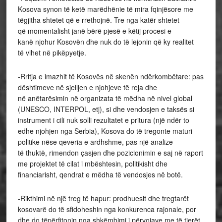
Kosova synon të ketë marëdhënie të mira fqinjësore me
tëgjitha shtetet që e rrethojnë. Tre nga katër shtetet
që momentalisht janë bërë pjesë e këtij procesi e
kanë njohur Kosovën dhe nuk do të lejonin që ky realitet
të vihet në pikëpyetje.
-Rritja e imazhit të Kosovës në skenën ndërkombëtare: pas
dështimeve në sjelljen e njohjeve të reja dhe
në anëtarësimin në organizata të mëdha në nivel global
(UNESCO, INTERPOL, etj), si dhe vendosjen e taksës si
instrument i cili nuk solli rezultatet e pritura (një ndër to
edhe njohjen nga Serbia), Kosova do të tregonte maturi
politike nëse qeveria e ardhshme, pas një analize
të thuktë, rimendon çasjen dhe pozicionimin e saj në raport
me projektet të cilat i mbështesin, politikisht dhe
financiarisht, qendrat e mëdha të vendosjes në botë.
-Rikthimi në një treg të hapur: prodhuesit dhe tregtarët
kosovarë do të sfidoheshin nga konkurenca rajonale, por
dhe do tëpërfitonin nga shkëmbimi i përvojave me të tjerët,