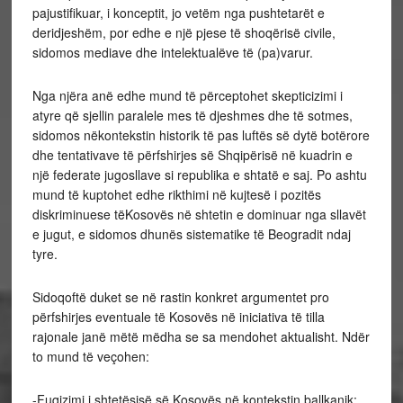
pajustifikuar, i konceptit, jo vetëm nga pushtetarët e
deridjeshëm, por edhe e një pjese të shoqërisë civile,
sidomos mediave dhe intelektualëve të (pa)varur.
Nga njëra anë edhe mund të përceptohet skepticizimi i
atyre që sjellin paralele mes të djeshmes dhe të sotmes,
sidomos nëkontekstin historik të pas luftës së dytë botërore
dhe tentativave të përfshirjes së Shqipërisë në kuadrin e
një federate jugosllave si republika e shtatë e saj. Po ashtu
mund të kuptohet edhe rikthimi në kujtesë i pozitës
diskriminuese tëKosovës në shtetin e dominuar nga sllavët
e jugut, e sidomos dhunës sistematike të Beogradit ndaj
tyre.
Sidoqoftë duket se në rastin konkret argumentet pro
përfshirjes eventuale të Kosovës në iniciativa të tilla
rajonale janë mëtë mëdha se sa mendohet aktualisht. Ndër
to mund të veçohen:
-Fuqizimi i shtetësisë së Kosovës në kontekstin ballkanik: