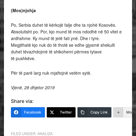
(Mos)njohja
Po, Serbia duhet të kërkojë falje dhe ta njohë Kosovës.
Absolutisht po. Por, kjo mund të mos ndodhë në 50 vitet e
ardhshme. Ky mund të jetë fati ynë. Dhe i tyre.
Megjithatë kjo nuk do të thotë se edhe gjysmë shekulli
duhet tëvazhdojmë të shikohemi përmes tytave
të pushkëve.
Për të parë larg nuk mjaftojnë vetëm sytë.
Vjen
ë
, 28 dhjetor 2019
Share via:
Facebook
Twitter
Copy Link
More
FILED UNDER:
ANALIZA