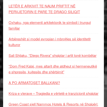
LETËR E ARKIVIT TE NAUM PRIFTIT NË
PERVJETORIN E PARE TE DRAGO SILIQIT
Oxhaku, nga elementi arkitektonik te simboli i trungut
familjar
Arbëreshët si model evropian i mbrojtjes së identitetit
kulturor
Sali Shijaku, “Diego Rivera” shqiptar i artit tonë kombëtar
“Dom Fred Kalaj, mes altarit dhe atdheut si hermeneutikë
e shpresës, kujtesës dhe shërbimit”
A PO ARMATOSET BALLKANI?
Kriza e vlerave – Tragjedia e vërtetë e tranzicionit shqiptar
Green Coast sjell Nammos Hotels & Resorts në Shqipëri: