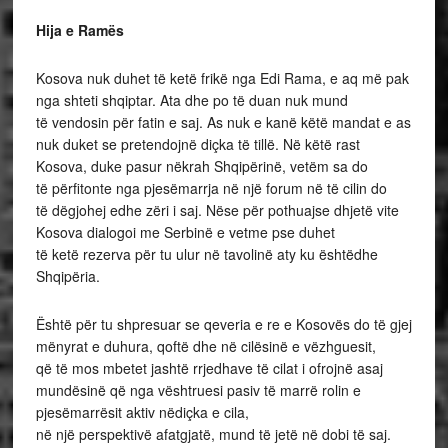
Hija e Ram
ë
s
Kosova nuk duhet të ketë frikë nga Edi Rama, e aq më pak
nga shteti shqiptar. Ata dhe po të duan nuk mund
të vendosin për fatin e saj. As nuk e kanë këtë mandat e as
nuk duket se pretendojnë diçka të tillë. Në këtë rast
Kosova, duke pasur nëkrah Shqipërinë, vetëm sa do
të përfitonte nga pjesëmarrja në një forum në të cilin do
të dëgjohej edhe zëri i saj. Nëse për pothuajse dhjetë vite
Kosova dialogoi me Serbinë e vetme pse duhet
të ketë rezerva për tu ulur në tavolinë aty ku ështëdhe
Shqipëria.
Është për tu shpresuar se qeveria e re e Kosovës do të gjej
mënyrat e duhura, qoftë dhe në cilësinë e vëzhguesit,
që të mos mbetet jashtë rrjedhave të cilat i ofrojnë asaj
mundësinë që nga vështruesi pasiv të marrë rolin e
pjesëmarrësit aktiv nëdiçka e cila,
në një perspektivë afatgjatë, mund të jetë në dobi të saj.