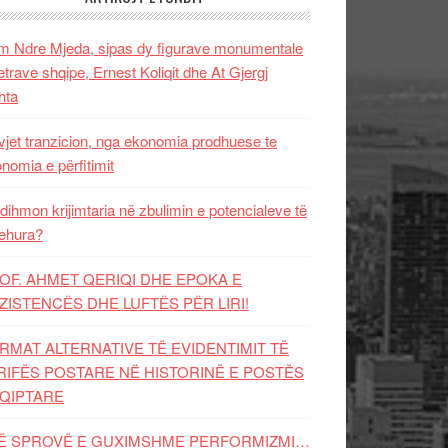
 Ndre Mjeda, sipas dy figurave monumentale
letrave shqipe, Ernest Koliqit dhe At Gjergj
hta
vjet tranzicion, nga ekonomia prodhuese te
nomia e përfitimit
dihmon krijimtaria në zbulimin e potencialeve të
ehura?
OF. AHMET QERIQI DHE EPOKA E
ZISTENCЁS DHE LUFTЁS PЁR LIRI!
RMAT ALTERNATIVE TË EVIDENTIMIT TË
RIFËS POSTARE NË HISTORINË E POSTËS
QIPTARE
Ë SPROVË E GUXIMSHME PERFORMIZMI…