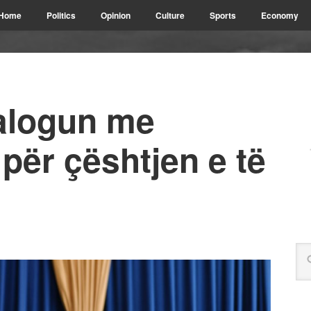
Home
Politics
Opinion
Culture
Sports
Economy
alogun me
për çështjen e të