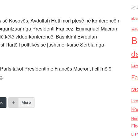
alba
kës së Kosovës, Avdullah Hoti mori pjesë në konferencën
 të organizuar nga Presidenti Francez, Emmanuel Macron
asll
ë këtë video-konferencë, Bashkimi Evropian
B
 i lartë i politikës së jashtme, kurse Serbia nga
d
Env
Paris takoi Presidentin e Francës Macron, i cili në 9
Fa
ç.
ra
Inte
nk
More
Ko
Nen
Flo
Els