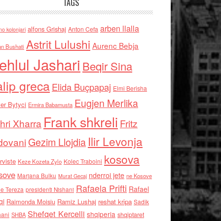
TAGS
arben llalla
alfons Grishaj
Anton Cefa
no kolonjari
Astrit Lulushi
Aurenc Bebja
an Bushati
ehlul Jashari
Beqir Sina
alip greca
Elida Buçpapaj
Elmi Berisha
Eugjen Merlika
er Bytyci
Ermira Babamusta
Frank shkreli
hri Xharra
Fritz
Ilir Levonja
Gezim Llojdia
dovani
kosova
rviste
Kolec Traboini
Keze Kozeta Zylo
sove
nderroi jete
Marjana Bulku
ne Kosove
Murat Gecaj
Rafaela Prifti
Rafael
e Tereza
presidenti Nishani
qi
Raimonda Moisiu
Ramiz Lushaj
reshat kripa
Sadik
Shefqet Kercelli
shqiperia
hani
shqiptaret
SHBA