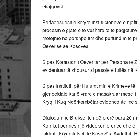
Grajqevci.
Përfaqësuesit e këtyre institucioneve e njof
procesin e gjatë e të vështirë të të pagjetur
mëtejme në përshpejtim dhe përfundim të proc
Qeverisë së Kosovës.
Sipas Komisionit Qeveritar për Persona të 
evidentuar të zhdukur si pasojë e luftës në
Sipas Institutit për Hulumtimin e Krimeve të
gjenocidale kanë vrarë e masakruar mëse 12
Kryqi i Kuq Ndërkombëtar evidenconte më s
Dialogun në Bruksel të ndërprerë para 20 mu
Korrikut përmes një videokonference dhe e vi
takimi i Kryeministrit të Kosovës, Avdullah 