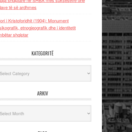
uaja shqiptare në SHBA mes sukseseve dhe
dave të së ardhmes
lori i Kristoforidhit (1904): Monument
sikografik, etnogjeografik dhe i identitetit
bëtar shqiptar
KATEGORITË
egoritë
ARKIV
iv