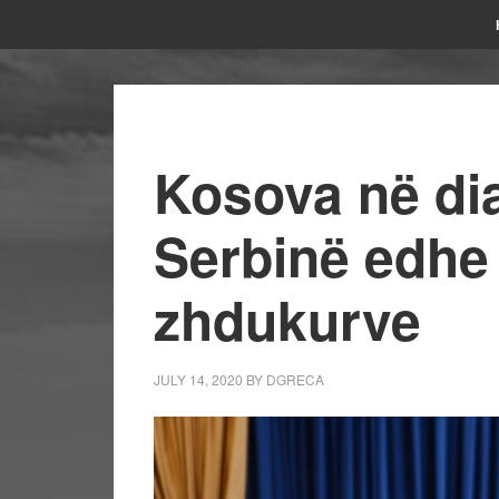
Kosova në di
Serbinë edhe 
zhdukurve
JULY 14, 2020
BY
DGRECA