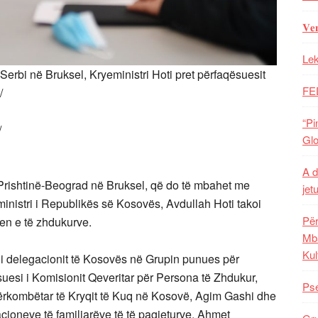
𝐕𝐞
Lek
-Serbi në Bruksel, Kryeministri Hoti pret përfaqësuesit
FE
/
“Pi
/
Glo
A d
gut Prishtinë-Beograd në Bruksel, që do të mbahet me
jet
inistri i Republikës së Kosovës, Avdullah Hoti takoi
Për
jen e të zhdukurve.
Mba
Kul
 i delegacionit të Kosovës në Grupin punues për
suesi i Komisionit Qeveritar për Persona të Zhdukur,
Pse
 Ndërkombëtar të Kryqit të Kuq në Kosovë, Agim Gashi dhe
acioneve të familjarëve të të pagjeturve, Ahmet