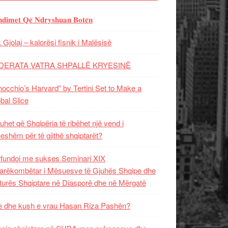
𝐝𝐢𝐦𝐞𝐭 𝐐𝐞̈ 𝐍𝐝𝐫𝐲𝐬𝐡𝐮𝐚𝐧 𝐁𝐨𝐭𝐞̈𝐧
 Gjolaj – kalorësi fisnik i Malësisë
DERATA VATRA SHPALLË KRYESINË
nocchio’s Harvard” by Tertini Set to Make a
bal Slice
uhet që Shqipëria të ribëhet një vend i
ueshëm për të gjithë shqiptarët?
fundoi me sukses Seminari XIX
rëkombëtar i Mësuesve të Gjuhës Shqipe dhe
turës Shqiptare në Diasporë dhe në Mërgatë
 dhe kush e vrau Hasan Riza Pashën?