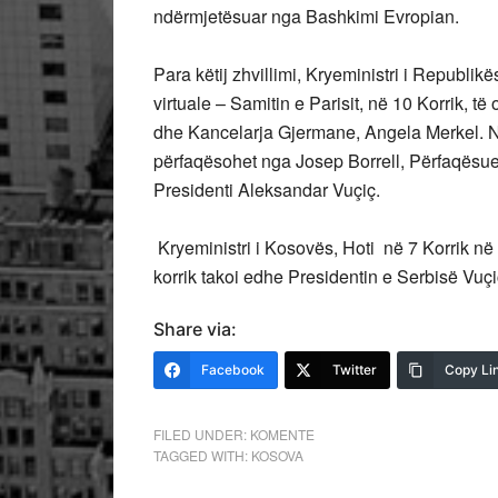
ndërmjetësuar nga Bashkimi Evropian.
Para këtij zhvillimi, Kryeministri i Republi
virtuale – Samitin e Parisit, në 10 Korrik,
dhe Kancelarja Gjermane, Angela Merkel. N
përfaqësohet nga Josep Borrell, Përfaqësuesi
Presidenti Aleksandar Vuçiç.
Kryeministri i Kosovës, Hoti në 7 Korrik në 
korrik takoi edhe Presidentin e Serbisë Vuçi
Share via:
Facebook
Twitter
Copy Li
FILED UNDER:
KOMENTE
TAGGED WITH:
KOSOVA