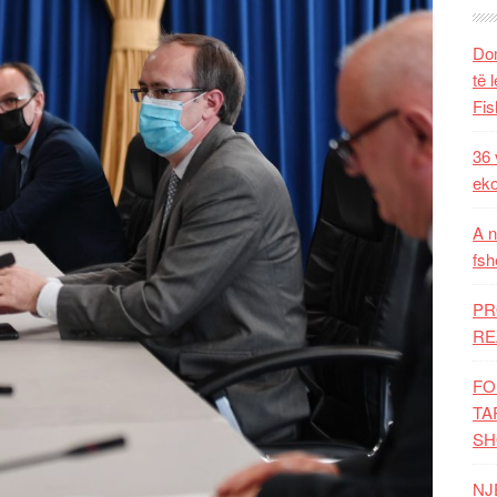
Dom
të 
Fis
36 
eko
A n
fsh
PR
RE
FO
TA
SH
NJ