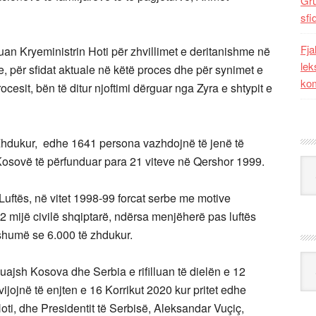
Gr
sfi
Fja
tuan Kryeministrin Hoti për zhvillimet e deritanishme në
lek
ve, për sfidat aktuale në këtë proces dhe për synimet e
kom
esit, bën të ditur njoftimi dërguar nga Zyra e shtypit e
Zhdukur, edhe 1641 persona vazhdojnë të jenë të
 Kosovë të përfunduar para 21 viteve në Qershor 1999.
Kat
 Luftës, në vitet 1998-99 forcat serbe me motive
 mijë civilë shqiptarë, ndërsa menjëherë pas luftës
humë se 6.000 të zhdukur.
Ark
ajsh Kosova dhe Serbia e rifilluan të dielën e 12
jojnë të enjten e 16 Korrikut 2020 kur pritet edhe
Hoti, dhe Presidentit të Serbisë, Aleksandar Vuçiç,