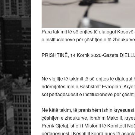
Para takimit të së enjtes të dialogut Kosovë
e institucioneve për çështjen e të zhdukurve
PRISHTINË, 14 Korrik 2020-Gazeta DIELLI
Në vigjilje të takimit të së enjtes të dialo
ndërmjetësimin e Bashkimit Evropian, Kryem
sot përfaqësuesit e institucioneve për çësht
Në këtë takim, të pranishëm ishin kryesuesi
çështjen e zhdukurve, Ibrahim Makolli, krye
Prenk Gjetaj, shefi i Misionit të Komitetit
përfaqësuesi i Këshillit koordinues të asoci