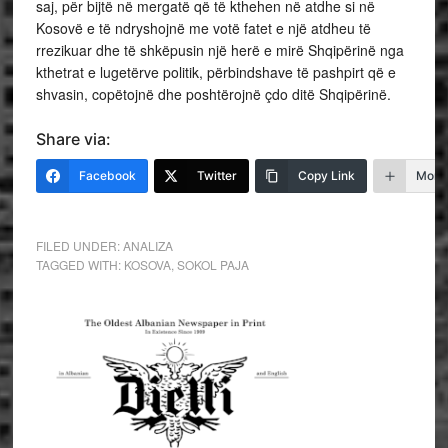
saj, për bijtë në mergatë që të kthehen në atdhe si në
Kosovë e të ndryshojnë me votë fatet e një atdheu të
rrezikuar dhe të shkëpusin një herë e mirë Shqipërinë nga
kthetrat e lugetërve politik, përbindshave të pashpirt që e
shvasin, copëtojnë dhe poshtërojnë çdo ditë Shqipërinë.
Share via:
Facebook
Twitter
Copy Link
More
FILED UNDER:
ANALIZA
TAGGED WITH:
KOSOVA
,
SOKOL PAJA