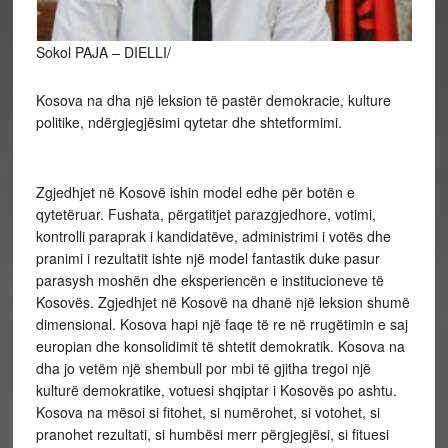
Sokol PAJA – DIELLI/
Kosova na dha një leksion të pastër demokracie, kulture
politike, ndërgjegjësimi qytetar dhe shtetformimi.
Zgjedhjet në Kosovë ishin model edhe për botën e
qytetëruar. Fushata, përgatitjet parazgjedhore, votimi,
kontrolli paraprak i kandidatëve, administrimi i votës dhe
pranimi i rezultatit ishte një model fantastik duke pasur
parasysh moshën dhe eksperiencën e institucioneve të
Kosovës. Zgjedhjet në Kosovë na dhanë një leksion shumë
dimensional. Kosova hapi një faqe të re në rrugëtimin e saj
europian dhe konsolidimit të shtetit demokratik. Kosova na
dha jo vetëm një shembull por mbi të gjitha tregoi një
kulturë demokratike, votuesi shqiptar i Kosovës po ashtu.
Kosova na mësoi si fitohet, si numërohet, si votohet, si
pranohet rezultati, si humbësi merr përgjegjësi, si fituesi