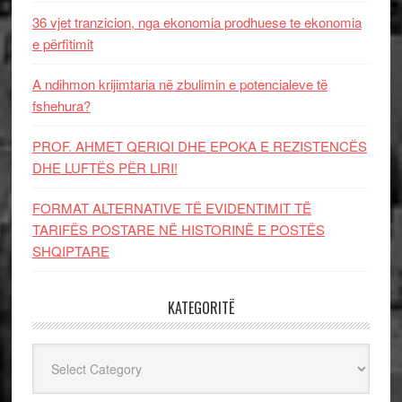
36 vjet tranzicion, nga ekonomia prodhuese te ekonomia
e përfitimit
A ndihmon krijimtaria në zbulimin e potencialeve të
fshehura?
PROF. AHMET QERIQI DHE EPOKA E REZISTENCЁS
DHE LUFTЁS PЁR LIRI!
FORMAT ALTERNATIVE TË EVIDENTIMIT TË
TARIFËS POSTARE NË HISTORINË E POSTËS
SHQIPTARE
KATEGORITË
Kategoritë