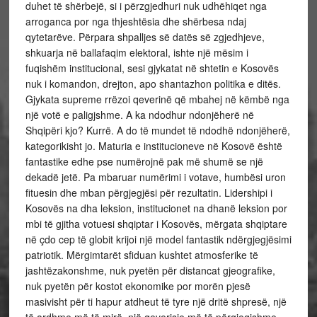
duhet të shërbejë, si i përzgjedhuri nuk udhëhiqet nga
arroganca por nga thjeshtësia dhe shërbesa ndaj
qytetarëve. Përpara shpalljes së datës së zgjedhjeve,
shkuarja në ballafaqim elektoral, ishte një mësim i
fuqishëm institucional, sesi gjykatat në shtetin e Kosovës
nuk i komandon, drejton, apo shantazhon politika e ditës.
Gjykata supreme rrëzoi qeverinë që mbahej në këmbë nga
një votë e paligjshme. A ka ndodhur ndonjëherë në
Shqipëri kjo? Kurrë. A do të mundet të ndodhë ndonjëherë,
kategorikisht jo. Maturia e institucioneve në Kosovë është
fantastike edhe pse numërojnë pak më shumë se një
dekadë jetë. Pa mbaruar numërimi i votave, humbësi uron
fituesin dhe mban përgjegjësi për rezultatin. Lidershipi i
Kosovës na dha leksion, institucionet na dhanë leksion por
mbi të gjitha votuesi shqiptar i Kosovës, mërgata shqiptare
në çdo cep të globit krijoi një model fantastik ndërgjegjësimi
patriotik. Mërgimtarët sfiduan kushtet atmosferike të
jashtëzakonshme, nuk pyetën për distancat gjeografike,
nuk pyetën për kostot ekonomike por morën pjesë
masivisht për ti hapur atdheut të tyre një dritë shpresë, një