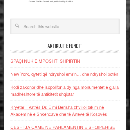
ARTIKUJT E FUNDIT
SPAÇI NUK E MPOSHTI SHPIRTIN
New York, qyteti që ndryshoi emrin… dhe ndryshoi botën
Kodi zakonor dhe isopolifonia dy nga monumentet e gjalla
madhështore të antikitetit shqiptar
Kryetari i Vatrës Dr. Elmi Berisha zhvilloi takim në
Akademinë e Shkencave dhe të Arteve të Kosovës
ÇËSHTJA ÇAME NË PARLAMENTIN E SHQIPËRISË