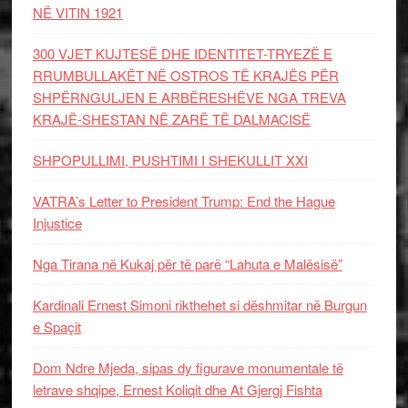
NË VITIN 1921
300 VJET KUJTESË DHE IDENTITET-TRYEZË E
RRUMBULLAKËT NË OSTROS TË KRAJËS PËR
SHPËRNGULJEN E ARBËRESHËVE NGA TREVA
KRAJË-SHESTAN NË ZARË TË DALMACISË
SHPOPULLIMI, PUSHTIMI I SHEKULLIT XXI
VATRA’s Letter to President Trump: End the Hague
Injustice
Nga Tirana në Kukaj për të parë “Lahuta e Malësisë”
Kardinali Ernest Simoni rikthehet si dëshmitar në Burgun
e Spaçit
Dom Ndre Mjeda, sipas dy figurave monumentale të
letrave shqipe, Ernest Koliqit dhe At Gjergj Fishta