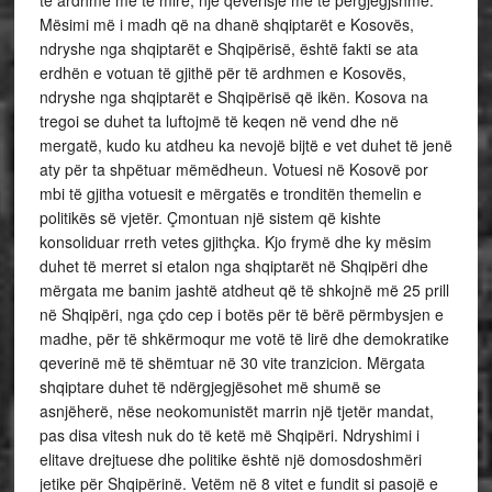
të ardhme më të mirë, një qeverisje më të përgjegjshme.
Mësimi më i madh që na dhanë shqiptarët e Kosovës,
ndryshe nga shqiptarët e Shqipërisë, është fakti se ata
erdhën e votuan të gjithë për të ardhmen e Kosovës,
ndryshe nga shqiptarët e Shqipërisë që ikën. Kosova na
tregoi se duhet ta luftojmë të keqen në vend dhe në
mergatë, kudo ku atdheu ka nevojë bijtë e vet duhet të jenë
aty për ta shpëtuar mëmëdheun. Votuesi në Kosovë por
mbi të gjitha votuesit e mërgatës e tronditën themelin e
politikës së vjetër. Çmontuan një sistem që kishte
konsoliduar rreth vetes gjithçka. Kjo frymë dhe ky mësim
duhet të merret si etalon nga shqiptarët në Shqipëri dhe
mërgata me banim jashtë atdheut që të shkojnë më 25 prill
në Shqipëri, nga çdo cep i botës për të bërë përmbysjen e
madhe, për të shkërmoqur me votë të lirë dhe demokratike
qeverinë më të shëmtuar në 30 vite tranzicion. Mërgata
shqiptare duhet të ndërgjegjësohet më shumë se
asnjëherë, nëse neokomunistët marrin një tjetër mandat,
pas disa vitesh nuk do të ketë më Shqipëri. Ndryshimi i
elitave drejtuese dhe politike është një domosdoshmëri
jetike për Shqipërinë. Vetëm në 8 vitet e fundit si pasojë e