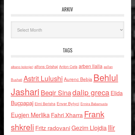
ARKIV
Arkiv
TAGS
arben llalla
alfons Grishaj
Anton Cefa
asllan
albano kolonjari
Behlul
Astrit Lulushi
Aurenc Bebja
Bushati
Jashari
dalip greca
Beqir Sina
Elida
Buçpapaj
Enver Bytyci
Elmi Berisha
Ermira Babamusta
Frank
Eugjen Merlika
Fahri Xharra
shkreli
Ilir
Gezim Llojdia
Fritz radovani