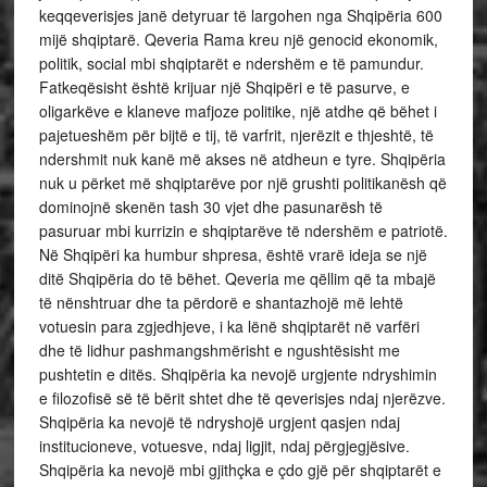
keqqeverisjes janë detyruar të largohen nga Shqipëria 600
mijë shqiptarë. Qeveria Rama kreu një genocid ekonomik,
politik, social mbi shqiptarët e ndershëm e të pamundur.
Fatkeqësisht është krijuar një Shqipëri e të pasurve, e
oligarkëve e klaneve mafjoze politike, një atdhe që bëhet i
pajetueshëm për bijtë e tij, të varfrit, njerëzit e thjeshtë, të
ndershmit nuk kanë më akses në atdheun e tyre. Shqipëria
nuk u përket më shqiptarëve por një grushti politikanësh që
dominojnë skenën tash 30 vjet dhe pasunarësh të
pasuruar mbi kurrizin e shqiptarëve të ndershëm e patriotë.
Në Shqipëri ka humbur shpresa, është vrarë ideja se një
ditë Shqipëria do të bëhet. Qeveria me qëllim që ta mbajë
të nënshtruar dhe ta përdorë e shantazhojë më lehtë
votuesin para zgjedhjeve, i ka lënë shqiptarët në varfëri
dhe të lidhur pashmangshmërisht e ngushtësisht me
pushtetin e ditës. Shqipëria ka nevojë urgjente ndryshimin
e filozofisë së të bërit shtet dhe të qeverisjes ndaj njerëzve.
Shqipëria ka nevojë të ndryshojë urgjent qasjen ndaj
institucioneve, votuesve, ndaj ligjit, ndaj përgjegjësive.
Shqipëria ka nevojë mbi gjithçka e çdo gjë për shqiptarët e