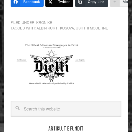
Facebook
Twitter
Copy Link
More
FILED UNDER:
KRONIKE
TAGGED WITH:
ALBIN KURTI
,
KOSOVA
,
USHTRI MODERNE
ARTIKUJT E FUNDIT