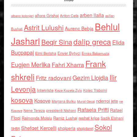
arben llalla
alfons Grishaj
Anton Cefa
asllan
albano kolonjari
Behlul
Astrit Lulushi
Aurenc Bebja
Bushati
Jashari
dalip greca
Beqir Sina
Elida
Buçpapaj
Enver Bytyci
Elmi Berisha
Ermira Babamusta
Frank
Eugjen Merlika
Fahri Xharra
shkreli
Ilir
Gezim Llojdia
Fritz radovani
Levonja
Interviste
Kolec Traboini
Keze Kozeta Zylo
kosova
Kosove
nderroi jete
Marjana Bulku
ne
Murat Gecaj
Rafaela Prifti
Rafael
Nene Tereza
Kosove
presidenti Nishani
Floqi
Raimonda Moisiu
Ramiz Lushaj
reshat kripa
Sadik Elshani
Sokol
Shefqet Kercelli
shqiperia
shqiptaret
SHBA