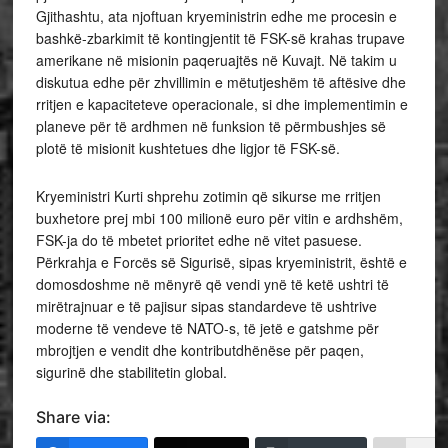
Gjithashtu, ata njoftuan kryeministrin edhe me procesin e
bashkë-zbarkimit të kontingjentit të FSK-së krahas trupave
amerikane në misionin paqeruajtës në Kuvajt. Në takim u
diskutua edhe për zhvillimin e mëtutjeshëm të aftësive dhe
rritjen e kapaciteteve operacionale, si dhe implementimin e
planeve për të ardhmen në funksion të përmbushjes së
plotë të misionit kushtetues dhe ligjor të FSK-së.
Kryeministri Kurti shprehu zotimin që sikurse me rritjen
buxhetore prej mbi 100 milionë euro për vitin e ardhshëm,
FSK-ja do të mbetet prioritet edhe në vitet pasuese.
Përkrahja e Forcës së Sigurisë, sipas kryeministrit, është e
domosdoshme në mënyrë që vendi ynë të ketë ushtri të
mirëtrajnuar e të pajisur sipas standardeve të ushtrive
moderne të vendeve të NATO-s, të jetë e gatshme për
mbrojtjen e vendit dhe kontributdhënëse për paqen,
sigurinë dhe stabilitetin global.
Share via: