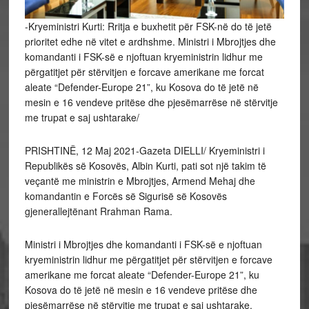
-Kryeministri Kurti: Rritja e buxhetit për FSK-në do të jetë
prioritet edhe në vitet e ardhshme. Ministri i Mbrojtjes dhe
komandanti i FSK-së e njoftuan kryeministrin lidhur me
përgatitjet për stërvitjen e forcave amerikane me forcat
aleate “Defender-Europe 21”, ku Kosova do të jetë në
mesin e 16 vendeve pritëse dhe pjesëmarrëse në stërvitje
me trupat e saj ushtarake/
PRISHTINË, 12 Maj 2021-Gazeta DIELLI/ Kryeministri i
Republikës së Kosovës, Albin Kurti, pati sot një takim të
veçantë me ministrin e Mbrojtjes, Armend Mehaj dhe
komandantin e Forcës së Sigurisë së Kosovës
gjenerallejtënant Rrahman Rama.
Ministri i Mbrojtjes dhe komandanti i FSK-së e njoftuan
kryeministrin lidhur me përgatitjet për stërvitjen e forcave
amerikane me forcat aleate “Defender-Europe 21”, ku
Kosova do të jetë në mesin e 16 vendeve pritëse dhe
pjesëmarrëse në stërvitje me trupat e saj ushtarake.