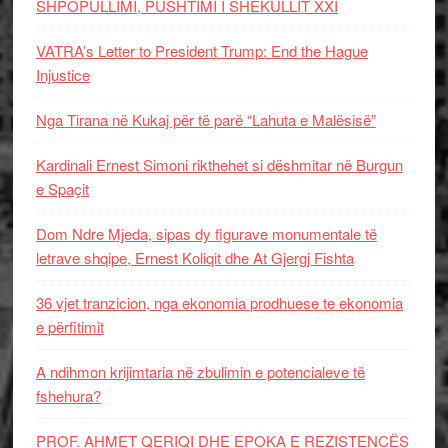
SHPOPULLIMI, PUSHTIMI I SHEKULLIT XXI
VATRA’s Letter to President Trump: End the Hague
Injustice
Nga Tirana në Kukaj për të parë “Lahuta e Malësisë”
Kardinali Ernest Simoni rikthehet si dëshmitar në Burgun
e Spaçit
Dom Ndre Mjeda, sipas dy figurave monumentale të
letrave shqipe, Ernest Koliqit dhe At Gjergj Fishta
36 vjet tranzicion, nga ekonomia prodhuese te ekonomia
e përfitimit
A ndihmon krijimtaria në zbulimin e potencialeve të
fshehura?
PROF. AHMET QERIQI DHE EPOKA E REZISTENCЁS