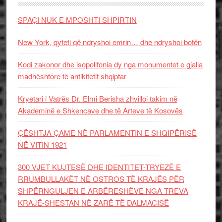
SPAÇI NUK E MPOSHTI SHPIRTIN
New York, qyteti që ndryshoi emrin… dhe ndryshoi botën
Kodi zakonor dhe isopolifonia dy nga monumentet e gjalla
madhështore të antikitetit shqiptar
Kryetari i Vatrës Dr. Elmi Berisha zhvilloi takim në
Akademinë e Shkencave dhe të Arteve të Kosovës
ÇËSHTJA ÇAME NË PARLAMENTIN E SHQIPËRISË
NË VITIN 1921
300 VJET KUJTESË DHE IDENTITET-TRYEZË E
RRUMBULLAKËT NË OSTROS TË KRAJËS PËR
SHPËRNGULJEN E ARBËRESHËVE NGA TREVA
KRAJË-SHESTAN NË ZARË TË DALMACISË