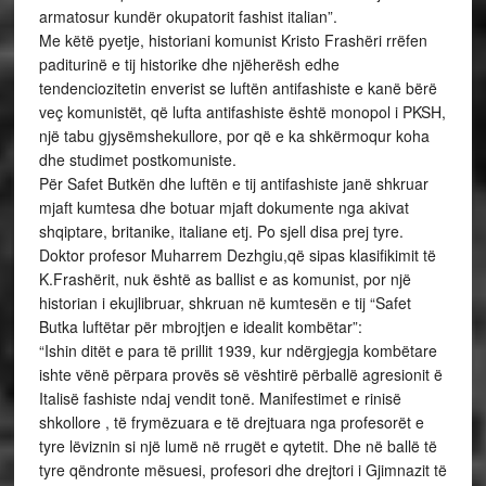
armatosur kundër okupatorit fashist italian”.
Me këtë pyetje, historiani komunist Kristo Frashëri rrëfen
paditurinë e tij historike dhe njëherësh edhe
tendenciozitetin enverist se luftën antifashiste e kanë bërë
veç komunistët, që lufta antifashiste është monopol i PKSH,
një tabu gjysëmshekullore, por që e ka shkërmoqur koha
dhe studimet postkomuniste.
Për Safet Butkën dhe luftën e tij antifashiste janë shkruar
mjaft kumtesa dhe botuar mjaft dokumente nga akivat
shqiptare, britanike, italiane etj. Po sjell disa prej tyre.
Doktor profesor Muharrem Dezhgiu,që sipas klasifikimit të
K.Frashërit, nuk është as ballist e as komunist, por një
historian i ekujlibruar, shkruan në kumtesën e tij “Safet
Butka luftëtar për mbrojtjen e idealit kombëtar”:
“Ishin ditët e para të prillit 1939, kur ndërgjegja kombëtare
ishte vënë përpara provës së vështirë përballë agresionit ë
Italisë fashiste ndaj vendit tonë. Manifestimet e rinisë
shkollore , të frymëzuara e të drejtuara nga profesorët e
tyre lëviznin si një lumë në rrugët e qytetit. Dhe në ballë të
tyre qëndronte mësuesi, profesori dhe drejtori i Gjimnazit të