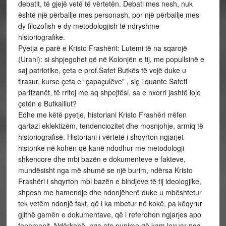
debatit, të gjejë vetë të vërtetën. Debati mes nesh, nuk
është një përballje mes personash, por një përballje mes
dy filozofish e dy metodologjish të ndryshme
historiografike.
Pyetja e parë e Kristo Frashërit: Lutemi të na sqarojë
(Urani): si shpjegohet që në Kolonjën e tij, me popullsinë e
saj patriotike, çeta e prof.Safet Butkës të vejë duke u
firasur, kurse çeta e “çapaçulëve” , siç i quante Safeti
partizanët, të rritej me aq shpejtësi, sa e nxorri jashtë loje
çetën e Butkalliut?
Edhe me këtë pyetje, historiani Kristo Frashëri rrëfen
qartazi eklektizëm, tendenciozitet dhe mosnjohje, armiq të
historiografisë. Historiani i vërtetë i shqyrton ngjarjet
historike në kohën që kanë ndodhur me metodologji
shkencore dhe mbi bazën e dokumenteve e fakteve,
mundësisht nga më shumë se një burim, ndërsa Kristo
Frashëri i shqyrton mbi bazën e bindjeve të tij ideologjike,
shpesh me hamendje dhe ndonjëherë duke u mbështetur
tek vetëm ndonjë fakt, që i ka mbetur në kokë, pa këqyrur
gjithë gamën e dokumentave, që i referohen ngjarjes apo
fenomenit. Ndërkohë, nga ato punime që kam lexuar nga