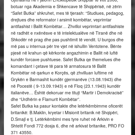
botuar nga Akademia e Shkencave të Shqipërisë, në zërin
“Safet Butka” shkruhet, mes të tjerash: “Studiues, pedagog,
drejtues dhe reformator i arsimit kombëtar, veprimtar
antifashist i Ballit Kombëtar… Zhvilloi veprimtari antifashiste
në radhët e nxënësve e të intelektualëve në Tiranë dhe në
Shkodër në prag dhe pas pushtimit të vendit. U burgos dhe
më pas u internua për tre vjet në ishullin Ventotene. Bënte
pjesë në krahun që kërkonte angazhimin e Ballit në luftë
kundër forcave pushtuese. Safet Butka qe themelues dhe
komandant i çetave të para të armatosura të Ballit
Kombëtar në qarkun e Korçës, që zhvilluan luftime në
Grykën e Barmashit kundër gjermanëve (13.08.1943) dhe
në Pocestë ( 9-13.09.1943) e në Floq (23.1.1943) kundër
italianëve… Është dekoruar me titujt “Martir i Demokracisë”
dhe “Urdhërin e Flamurit Kombëtar”.
Safet Butka ka pasur kontakte dhe letërkëmbimme oficerët
britanikë: B.Maklin, kryetar i Misionit britanik në Shqipëri,
D.Smajl e tj. Letërkëmbimi mes tyre ruhet në Arkivin e
Shtetit Fondi 772 dosja 6, dhe në arkivat britanike, PRO FO
371 43550.