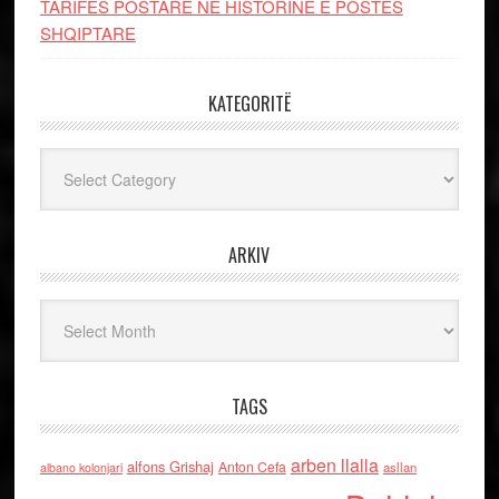
TARIFËS POSTARE NË HISTORINË E POSTËS
SHQIPTARE
KATEGORITË
Kategoritë
ARKIV
Arkiv
TAGS
arben llalla
alfons Grishaj
Anton Cefa
asllan
albano kolonjari