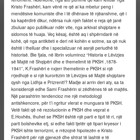
Kristo Frashëri, kam vënë re që ai ka mbetur peng i
mendësive komuniste dhe i të dhënave të njëanshme, që i
ka kapërdirë dikur, ndërsa nuk njeh faktet e reja që janë
zbuluar apo publikuar ndër vite, nga arkivat shqiptare e
sidomos të huaja. Veç kësaj, është aq i shpërndarë në
kohë, që nga antikiteti e deri në kohën e sotme, sa që nuk
është i thelluar dhe i specializuar në asnjë periudhë të
historisë. Bie fjala, në librin voluminoz “Historia e Lëvizjes
së Majtë në Shqipëri dhe e themelimit të PKSH ,1878-
1941”, K.Frashëri e nxjerr themelimin e PKSH si një
rrjedhojë e si një kurorëzim të Lëvizjes së Majtë shqiptare
qysh nga Lidhja e Prizrenit!? Madje ai arrin deri aty, sa ta
konsiderojë edhe Sami Frashërin si zëdhënes të së majtës.
Një parashtrim tendencioz me një metodologji
antishkencore, për t’i ngritur vlerat e munguara të PKSH.
Vetë fakti që në rezolucionin e PKSH dhe veprat e
E.Hoxhës, thuhet se PKSH është një parti e tipit të ri, një
parti bolshevike etj, si edhe fakti tjetër që tipari kryesor i
PKSH ishte terrorizmi, e rrëzojnë hipotezën e Kristo
Frashërit për një gjenezë dhe shtrat të lashtë e të