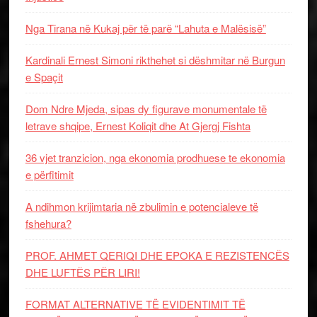
Nga Tirana në Kukaj për të parë “Lahuta e Malësisë”
Kardinali Ernest Simoni rikthehet si dëshmitar në Burgun
e Spaçit
Dom Ndre Mjeda, sipas dy figurave monumentale të
letrave shqipe, Ernest Koliqit dhe At Gjergj Fishta
36 vjet tranzicion, nga ekonomia prodhuese te ekonomia
e përfitimit
A ndihmon krijimtaria në zbulimin e potencialeve të
fshehura?
PROF. AHMET QERIQI DHE EPOKA E REZISTENCЁS
DHE LUFTЁS PЁR LIRI!
FORMAT ALTERNATIVE TË EVIDENTIMIT TË