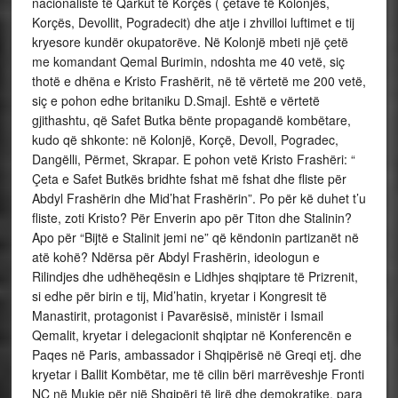
nacionaliste të Qarkut të Korçës ( çetave të Kolonjës,
Korçës, Devollit, Pogradecit) dhe atje i zhvilloi luftimet e tij
kryesore kundër okupatorëve. Në Kolonjë mbeti një çetë
me komandant Qemal Burimin, ndoshta me 40 vetë, siç
thotë e dhëna e Kristo Frashërit, në të vërtetë me 200 vetë,
siç e pohon edhe britaniku D.Smajl. Eshtë e vërtetë
gjithashtu, që Safet Butka bënte propagandë kombëtare,
kudo që shkonte: në Kolonjë, Korçë, Devoll, Pogradec,
Dangëlli, Përmet, Skrapar. E pohon vetë Kristo Frashëri: “
Çeta e Safet Butkës bridhte fshat më fshat dhe fliste për
Abdyl Frashërin dhe Mid’hat Frashërin”. Po për kë duhet t’u
fliste, zoti Kristo? Për Enverin apo për Titon dhe Stalinin?
Apo për “Bijtë e Stalinit jemi ne” që këndonin partizanët në
atë kohë? Ndërsa për Abdyl Frashërin, ideologun e
Rilindjes dhe udhëheqësin e Lidhjes shqiptare të Prizrenit,
si edhe për birin e tij, Mid’hatin, kryetar i Kongresit të
Manastirit, protagonist i Pavarësisë, ministër i Ismail
Qemalit, kryetar i delegacionit shqiptar në Konferencën e
Paqes në Paris, ambassador i Shqipërisë në Greqi etj. dhe
kryetar i Ballit Kombëtar, me të cilin bëri marrëveshje Fronti
NÇ në Mukje për një Shqipëri të lirë dhe demokratike, para