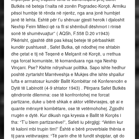
Butkës në beteja t’nalta në zonën Pogradec-Korçë. Armiku
pësoi humbje të rënda në njerëz, nga ana jonë humbjet
janë të lehta. Eshtë për t’u shënuar gjesti heroik i djaloshit
Nexhip Feim Mileci që ra fli si shëmbull dëshmori i rinisë
sonë të shumëvuajtur” ( AQSh, F.558 D.20 v1943)
Pikërisht, gjashtë ditë pas kësaj beteje të përbashkët
kundër pushtuesit , Safet Butka, që ndodhej me shtabin
dhe çetat e tij në Teqenë e Melçanit në Korçë, u rrethua
nga forcat komuniste, të komanduara nga nga Nexhip
Vinçani. Pse? Kishte ndryshuar politika. Sapo ishte hedhur
poshtë zyrtarisht Marrëveshja e Mukjes dhe ishte shpallur
lufta e armatosur kundër Ballit Kombëtar në Konferencën e
Dytë të Labinotit (4-9 shtator 1943) . Përpara Safet Butkës
qëndronte dilemma: ose të konfrontohej me forcat
partizane, duke u bërë shkak e aktor vëllëvrasjes, që ai e
quante mënxyrë kombëtare, ose të vetëmohohej. Zgjodhi
rrugën e dytë. Kur dikush nga kryesia e Ballit të Korçës i
tha: “T’u biem partizanëve!”, Safeti iu përgjigj: “Vetëm kur
të kaloni mbi trupin tim!” Është e bërë proverbiale thënia e
tij para vetëvrasjes: “Të parin dhe të fundit shqiptar, që do