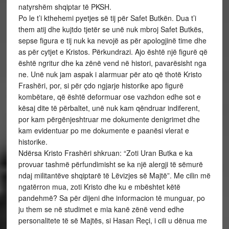
natyrshëm shqiptar të PKSH.
Po le t’i kthehemi pyetjes së tij për Safet Butkën. Dua t’i
them atij dhe kujtdo tjetër se unë nuk mbroj Safet Butkës,
sepse figura e tij nuk ka nevojë as për apologjinë time dhe
as për cytjet e Kristos. Përkundrazi. Ajo është një figurë që
është ngritur dhe ka zënë vend në histori, pavarësisht nga
ne. Unë nuk jam aspak i alarmuar për ato që thotë Kristo
Frashëri, por, si për çdo ngjarje historike apo figurë
kombëtare, që është deformuar ose vazhdon edhe sot e
kësaj dite të përbaltet, unë nuk kam qëndruar indiferent,
por kam përgënjeshtruar me dokumente denigrimet dhe
kam evidentuar po me dokumente e paanësi vlerat e
historike.
Ndërsa Kristo Frashëri shkruan: “Zoti Uran Butka e ka
provuar tashmë përfundimisht se ka një alergji të sëmurë
ndaj militantëve shqiptarë të Lëvizjes së Majtë”. Me cilin më
ngatërron mua, zoti Kristo dhe ku e mbështet këtë
pandehmë? Sa për dijeni dhe informacion të munguar, po
ju them se në studimet e mia kanë zënë vend edhe
personalitete të së Majtës, si Hasan Reçi, i cili u dënua me