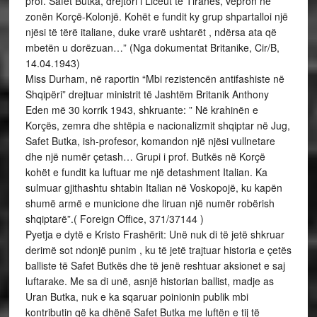
prof. Safet Butka, drejtori i Liceut të Tiranës, vepron në
zonën Korçë-Kolonjë. Kohët e fundit ky grup shpartalloi një
njësi të tërë italiane, duke vrarë ushtarët , ndërsa ata që
mbetën u dorëzuan…” (Nga dokumentat Britanike, Cir/B,
14.04.1943)
Miss Durham, në raportin “Mbi rezistencën antifashiste në
Shqipëri” drejtuar ministrit të Jashtëm Britanik Anthony
Eden më 30 korrik 1943, shkruante: ” Në krahinën e
Korçës, zemra dhe shtëpia e nacionalizmit shqiptar në Jug,
Safet Butka, ish-profesor, komandon një njësi vullnetare
dhe një numër çetash… Grupi i prof. Butkës në Korçë
kohët e fundit ka luftuar me një detashment Italian. Ka
sulmuar gjithashtu shtabin Italian në Voskopojë, ku kapën
shumë armë e municione dhe liruan një numër robërish
shqiptarë”.( Foreign Office, 371/37144 )
Pyetja e dytë e Kristo Frashërit: Unë nuk di të jetë shkruar
derimë sot ndonjë punim , ku të jetë trajtuar historia e çetës
balliste të Safet Butkës dhe të jenë reshtuar aksionet e saj
luftarake. Me sa di unë, asnjë historian ballist, madje as
Uran Butka, nuk e ka sqaruar poinionin publik mbi
kontributin që ka dhënë Safet Butka me luftën e tij të