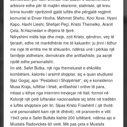
arkivore edhe për të majtën eksreme, staliniste, që kreu
krime kundër njerëzimit gjatë luftës dhe përgjatë regjimit
komunist si Enver Hoxha, Mehmet Shehu, Koci Xoxe, Hysni
Kapo, Haxhi Lleshi, Shefqet Peçi, Kristo Themelko, Aranit
Çela, N.Haznedari e dhjetra të tjerë.
Ndryshimi midis teje dhe meje, zoti Kristo, qëndron, veç të
tjerash, edhe në marëdhënie me të kaluarën: ju jinni i lidhur
me nyje të errëta me të shkuarën, ndërsa unë i përkas një
familjeje atdhetare, demokrate dhe antifashiste, pa asnjë
njollë edhe personalisht.
Im atë, Safet Butka, një nga themeluesit e shkollës
kombëtare, kalorës i arsimit shqiptar, siç e quan studiuesi
Iljaz Gogaj, apo “Pestalioci i Shqipërisë”, siç e konsideron
Musa Kraja, luftëtar i lirisë, antifashist i orëve të para,
mbasi u kthye nga internimi trevjeçar në Itali, formoi në
Kolonjë një çetë luftarake nacionasliste siç ishte në traditën
e luftës shqiptare për liri. Sipas Kristo Frashërit ( që thotë:
unë personalisht kam një të dhënë), në pranverën e vitit
1943 çeta e Safet Butkës kishte 200 luftëtarë, ndërsa ajo e
Mustafa Radovickës 60 vetë. Më pas çeta e Mustafa