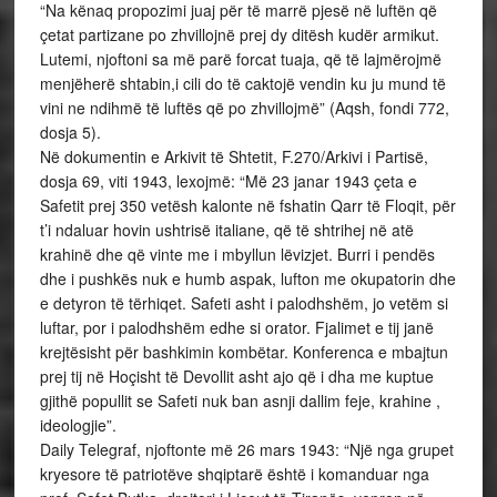
“Na kënaq propozimi juaj për të marrë pjesë në luftën që
çetat partizane po zhvillojnë prej dy ditësh kudër armikut.
Lutemi, njoftoni sa më parë forcat tuaja, që të lajmërojmë
menjëherë shtabin,i cili do të caktojë vendin ku ju mund të
vini ne ndihmë të luftës që po zhvillojmë” (Aqsh, fondi 772,
dosja 5).
Në dokumentin e Arkivit të Shtetit, F.270/Arkivi i Partisë,
dosja 69, viti 1943, lexojmë: “Më 23 janar 1943 çeta e
Safetit prej 350 vetësh kalonte në fshatin Qarr të Floqit, për
t’i ndaluar hovin ushtrisë italiane, që të shtrihej në atë
krahinë dhe që vinte me i mbyllun lëvizjet. Burri i pendës
dhe i pushkës nuk e humb aspak, lufton me okupatorin dhe
e detyron të tërhiqet. Safeti asht i palodhshëm, jo vetëm si
luftar, por i palodhshëm edhe si orator. Fjalimet e tij janë
krejtësisht për bashkimin kombëtar. Konferenca e mbajtun
prej tij në Hoçisht të Devollit asht ajo që i dha me kuptue
gjithë popullit se Safeti nuk ban asnji dallim feje, krahine ,
ideologjie”.
Daily Telegraf, njoftonte më 26 mars 1943: “Një nga grupet
kryesore të patriotëve shqiptarë është i komanduar nga