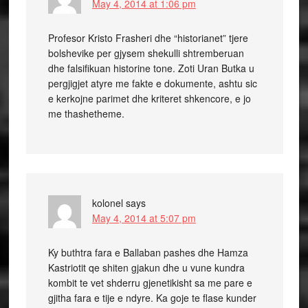
May 4, 2014 at 1:06 pm
Profesor Kristo Frasheri dhe “historianet” tjere
bolshevike per gjysem shekulli shtremberuan
dhe falsifikuan historine tone. Zoti Uran Butka u
pergjigjet atyre me fakte e dokumente, ashtu sic
e kerkojne parimet dhe kriteret shkencore, e jo
me thashetheme.
kolonel
says
May 4, 2014 at 5:07 pm
Ky buthtra fara e Ballaban pashes dhe Hamza
Kastriotit qe shiten gjakun dhe u vune kundra
kombit te vet shderru gjenetikisht sa me pare e
gjitha fara e tije e ndyre. Ka goje te flase kunder