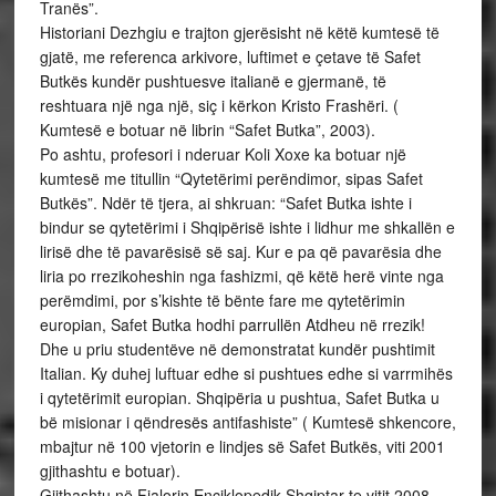
Tranës”.
Historiani Dezhgiu e trajton gjerësisht në këtë kumtesë të
gjatë, me referenca arkivore, luftimet e çetave të Safet
Butkës kundër pushtuesve italianë e gjermanë, të
reshtuara një nga një, siç i kërkon Kristo Frashëri. (
Kumtesë e botuar në librin “Safet Butka”, 2003).
Po ashtu, profesori i nderuar Koli Xoxe ka botuar një
kumtesë me titullin “Qytetërimi perëndimor, sipas Safet
Butkës”. Ndër të tjera, ai shkruan: “Safet Butka ishte i
bindur se qytetërimi i Shqipërisë ishte i lidhur me shkallën e
lirisë dhe të pavarësisë së saj. Kur e pa që pavarësia dhe
liria po rrezikoheshin nga fashizmi, që këtë herë vinte nga
perëmdimi, por s’kishte të bënte fare me qytetërimin
europian, Safet Butka hodhi parrullën Atdheu në rrezik!
Dhe u priu studentëve në demonstratat kundër pushtimit
Italian. Ky duhej luftuar edhe si pushtues edhe si varrmihës
i qytetërimit europian. Shqipëria u pushtua, Safet Butka u
bë misionar i qëndresës antifashiste” ( Kumtesë shkencore,
mbajtur në 100 vjetorin e lindjes së Safet Butkës, viti 2001
gjithashtu e botuar).
Gjithashtu në Fjalorin Enciklopedik Shqiptar te vitit 2008,