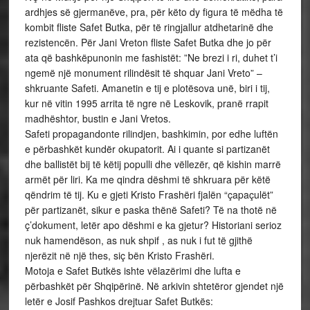
ardhjes së gjermanëve, pra, për këto dy figura të mëdha të
kombit fliste Safet Butka, për të ringjallur atdhetarinë dhe
rezistencën. Për Jani Vreton fliste Safet Butka dhe jo për
ata që bashkëpunonin me fashistët: ”Ne brezi i ri, duhet t’i
ngemë një monument rilindësit të shquar Jani Vreto” –
shkruante Safeti. Amanetin e tij e plotësova unë, biri i tij,
kur në vitin 1995 arrita të ngre në Leskovik, pranë rrapit
madhështor, bustin e Jani Vretos.
Safeti propagandonte rilindjen, bashkimin, por edhe luftën
e përbashkët kundër okupatorit. Ai i quante si partizanët
dhe ballistët bij të këtij populli dhe vëllezër, që kishin marrë
armët për liri. Ka me qindra dëshmi të shkruara për këtë
qëndrim të tij. Ku e gjeti Kristo Frashëri fjalën “çapaçulët”
për partizanët, sikur e paska thënë Safeti? Të na thotë në
ç’dokument, letër apo dëshmi e ka gjetur? Historiani serioz
nuk hamendëson, as nuk shpif , as nuk i fut të gjithë
njerëzit në një thes, siç bën Kristo Frashëri.
Motoja e Safet Butkës ishte vëlazërimi dhe lufta e
përbashkët për Shqipërinë. Në arkivin shtetëror gjendet një
letër e Josif Pashkos drejtuar Safet Butkës: