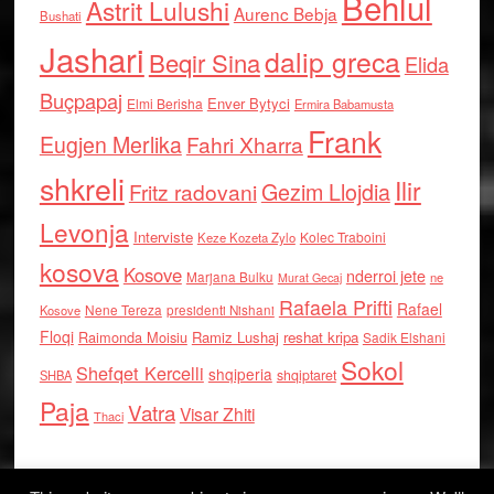
Behlul
Astrit Lulushi
Aurenc Bebja
Bushati
Jashari
dalip greca
Beqir Sina
Elida
Buçpapaj
Enver Bytyci
Elmi Berisha
Ermira Babamusta
Frank
Eugjen Merlika
Fahri Xharra
shkreli
Ilir
Gezim Llojdia
Fritz radovani
Levonja
Interviste
Kolec Traboini
Keze Kozeta Zylo
kosova
Kosove
nderroi jete
Marjana Bulku
ne
Murat Gecaj
Rafaela Prifti
Rafael
Nene Tereza
Kosove
presidenti Nishani
Floqi
Raimonda Moisiu
Ramiz Lushaj
reshat kripa
Sadik Elshani
Sokol
Shefqet Kercelli
shqiperia
shqiptaret
SHBA
Paja
Vatra
Visar Zhiti
Thaci