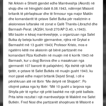
Në Arkivin e Shtetit gjendet edhe Marrëveshja (Akordi) në
shqip dhe në frëngjisht datë 8.08.1943, ndërmjet Misionit
britanik të përfaqësuar dhe të firmosur nga major Maklin
dhe komandantit të çetave Safet Butka për realizimin e
aksionesve luftarake në zonat e Qafë Thanës-Librazhd dhe
Barmash-Perat. (AQSH, fondi 270/AP D.40, v.1943).
Mbi bazën e kësaj marrëveshjeje, u organizuan nga Safet
Butka dy beteja kundër gjermanëve, njëra në Grykat e
Barmashit më 13 gusht 1943( Profesor Kristo, mos e
ngatërro këtë me aksionin që bënë partizanët me
komandant Riza Kodhelin në muajin më 6 korrik 1943 në
Barmash, kur u dogj Borova dhe u masakruan nga
gjermanët 107 banorë të pafajshëm). Kjo është një luftë
tjetër, e çetave të Safet Butkës në muajin gusht 1943, ku
mori pjesë edhe majori britanik Dejvid Smajl, i cili e
përshkruan atë në librin “Me detyrë në Shqipëri”. Po
citojmë paksa nga ky libër: “Më 10 gusht u largova nga
Shtylla për të ngritur një pritë bashkë me një çetë balliste.
Prita ishte rezultat i një marrëveshjeje të Maklinit me Safet
Butkën. Fred Nosi dhe partizanët shoqërues të Misionit e