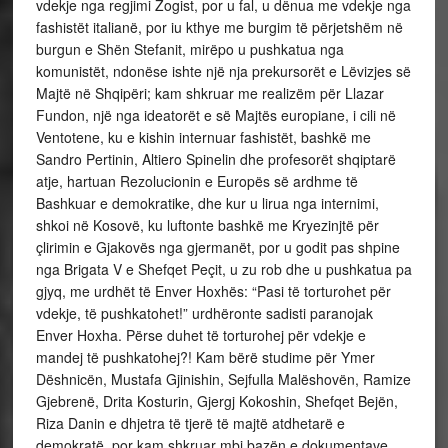
vdekje nga regjimi Zogist, por u fal, u dënua me vdekje nga
fashistët italianë, por iu kthye me burgim të përjetshëm në
burgun e Shën Stefanit, mirëpo u pushkatua nga
komunistët, ndonëse ishte një nja prekursorët e Lëvizjes së
Majtë në Shqipëri; kam shkruar me realizëm për Llazar
Fundon, një nga ideatorët e së Majtës europiane, i cili në
Ventotene, ku e kishin internuar fashistët, bashkë me
Sandro Pertinin, Altiero Spinelin dhe profesorët shqiptarë
atje, hartuan Rezolucionin e Europës së ardhme të
Bashkuar e demokratike, dhe kur u lirua nga internimi,
shkoi në Kosovë, ku luftonte bashkë me Kryezinjtë për
çlirimin e Gjakovës nga gjermanët, por u godit pas shpine
nga Brigata V e Shefqet Peçit, u zu rob dhe u pushkatua pa
gjyq, me urdhët të Enver Hoxhës: “Pasi të torturohet për
vdekje, të pushkatohet!” urdhëronte sadisti paranojak
Enver Hoxha. Përse duhet të torturohej për vdekje e
mandej të pushkatohej?! Kam bërë studime për Ymer
Dëshnicën, Mustafa Gjinishin, Sejfulla Malëshovën, Ramize
Gjebrenë, Drita Kosturin, Gjergj Kokoshin, Shefqet Bejën,
Riza Danin e dhjetra të tjerë të majtë atdhetarë e
demokratë, por kam shkruar mbi bazën e dokumentave