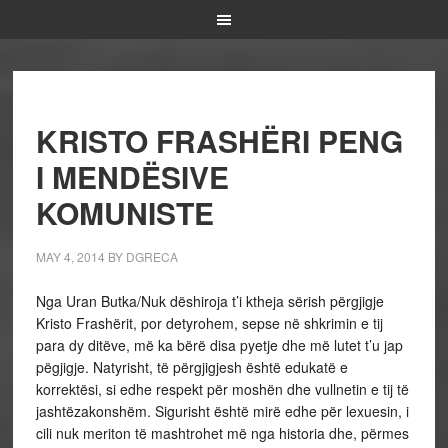
KRISTO FRASHËRI PENG
I MENDËSIVE
KOMUNISTE
MAY 4, 2014
BY
DGRECA
Nga Uran Butka/Nuk dëshiroja t’i ktheja sërish përgjigje
Kristo Frashërit, por detyrohem, sepse në shkrimin e tij
para dy ditëve, më ka bërë disa pyetje dhe më lutet t’u jap
pëgjigje. Natyrisht, të përgjigjesh është edukatë e
korrektësi, si edhe respekt për moshën dhe vullnetin e tij të
jashtëzakonshëm. Sigurisht është mirë edhe për lexuesin, i
cili nuk meriton të mashtrohet më nga historia dhe, përmes