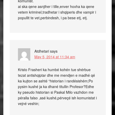
komunist.
ai ska qene asnjiher i tille,enver hoxha ka qene
vetem kriminel,tradhetar i shqiperis dhe vampir i
popullit te vet,perbindesh, i pa bese etj, etj.
Atdhetari
says
May 5, 2014 at 11:34 am
Kristo Frasheri ka humbé kohén tue shérbue
tezat antishqiptar dhe me mendjen e madhé qé
ka kujton se ashté “historian i randésishém;Po
pysim kushé ja ka dhané titullin Profesor?Edhe
ky pseudo historian si Paskal Milo vazhdon me
péralla falso ,asé kushé,pérveçé ish komunistat i
vejné veshin;