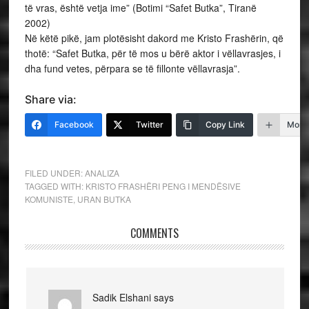
të vras, është vetja ime” (Botimi “Safet Butka”, Tiranë
2002)
Në këtë pikë, jam plotësisht dakord me Kristo Frashërin, që
thotë: “Safet Butka, për të mos u bërë aktor i vëllavrasjes, i
dha fund vetes, përpara se të fillonte vëllavrasja”.
Share via:
Facebook
Twitter
Copy Link
More
FILED UNDER:
ANALIZA
TAGGED WITH:
KRISTO FRASHËRI PENG I MENDËSIVE
KOMUNISTE
,
URAN BUTKA
COMMENTS
Sadik Elshani
says