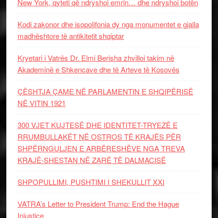
New York, qyteti që ndryshoi emrin… dhe ndryshoi botën
Kodi zakonor dhe isopolifonia dy nga monumentet e gjalla
madhështore të antikitetit shqiptar
Kryetari i Vatrës Dr. Elmi Berisha zhvilloi takim në
Akademinë e Shkencave dhe të Arteve të Kosovës
ÇËSHTJA ÇAME NË PARLAMENTIN E SHQIPËRISË
NË VITIN 1921
300 VJET KUJTESË DHE IDENTITET-TRYEZË E
RRUMBULLAKËT NË OSTROS TË KRAJËS PËR
SHPËRNGULJEN E ARBËRESHËVE NGA TREVA
KRAJË-SHESTAN NË ZARË TË DALMACISË
SHPOPULLIMI, PUSHTIMI I SHEKULLIT XXI
VATRA’s Letter to President Trump: End the Hague
Injustice