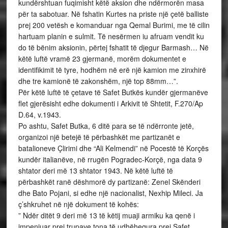
kundërshtuan fuqimisht këtë aksion dhe ndërmorën masa
për ta sabotuar. Në fshatin Kurtes na priste një çetë balliste
prej 200 vetësh e komanduar nga Qemal Burimi, me të cilin
hartuam planin e sulmit. Të nesërmen iu afruam vendit ku
do të bënim aksionin, përtej fshatit të djegur Barmash… Në
këtë luftë vramë 23 gjermanë, morëm dokumentet e
identifikimit të tyre, hodhëm në erë një kamion me zinxhirë
dhe tre kamionë të zakonshëm, një top 88mm…”.
Për këtë luftë të çetave të Safet Butkës kundër gjermanëve
flet gjerësisht edhe dokumenti i Arkivit të Shtetit, F.270/Ap
D.64, v.1943.
Po ashtu, Safet Butka, 6 ditë para se të ndërronte jetë,
organizoi një betejë të përbashkët me partizanët e
batalioneve Çlirimi dhe “Ali Kelmendi” në Pocestë të Korçës
kundër italianëve, në rrugën Pogradec-Korçë, nga data 9
shtator deri më 13 shtator 1943. Në këtë luftë të
përbashkët ranë dëshmorë dy partizanë: Zenel Skënderi
dhe Bato Pojani, si edhe një nacionalist, Nexhip Mileci. Ja
ç’shkruhet në një dokument të kohës:
” Ndër ditët 9 deri më 13 të këtij muaji armiku ka qenë i
impenjuar prej trupave tona të udhëhequra prej Safet