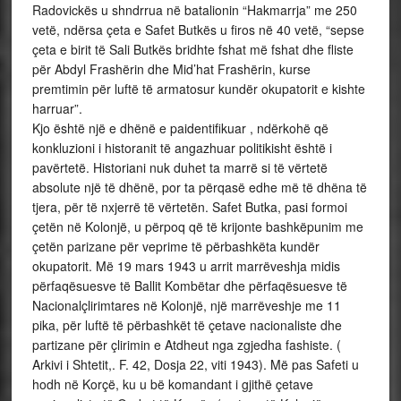
Radovickës u shndrrua në batalionin “Hakmarrja” me 250
vetë, ndërsa çeta e Safet Butkës u firos në 40 vetë, “sepse
çeta e birit të Sali Butkës bridhte fshat më fshat dhe fliste
për Abdyl Frashërin dhe Mid’hat Frashërin, kurse
premtimin për luftë të armatosur kundër okupatorit e kishte
harruar”.
Kjo është një e dhënë e paidentifikuar , ndërkohë që
konkluzioni i historanit të angazhuar politikisht është i
pavërtetë. Historiani nuk duhet ta marrë si të vërtetë
absolute një të dhënë, por ta përqasë edhe më të dhëna të
tjera, për të nxjerrë të vërtetën. Safet Butka, pasi formoi
çetën në Kolonjë, u përpoq që të krijonte bashkëpunim me
çetën parizane për veprime të përbashkëta kundër
okupatorit. Më 19 mars 1943 u arrit marrëveshja midis
përfaqësuesve të Ballit Kombëtar dhe përfaqësuesve të
Nacionalçlirimtares në Kolonjë, një marrëveshje me 11
pika, për luftë të përbashkët të çetave nacionaliste dhe
partizane për çlirimin e Atdheut nga zgjedha fashiste. (
Arkivi i Shtetit,. F. 42, Dosja 22, viti 1943). Më pas Safeti u
hodh në Korçë, ku u bë komandant i gjithë çetave