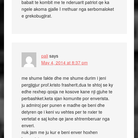
babait te kombit me te nderuarit patriot qe ka
ngele akoma gjalle I rrethuar nga serbomaloket
e grekobugjirat.
pali
says
May 4, 2014 at 8:37 pm
me shume fakte dhe me shume durim i jeni
pergjigjur prof.kristo frasherit,dua te shtoj se ky
edhe rexhep qosja ne kosove kane nji gjuhe te
perbashket.keta sjan komunite por enverista.
ju admiroj per punen e madhe qe beni dhe
detyren qe i keni vu vehtes per te nxier te
vertetat e saj kohe qe jane shtremberuar nga
enveri.
nuk jam me ju kur e beni enver hoxhen