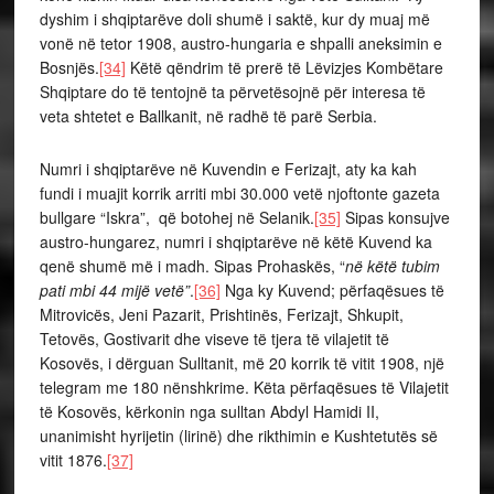
dyshim i shqiptarëve doli shumë i saktë, kur dy muaj më
vonë në tetor 1908, austro-hungaria e shpalli aneksimin e
Bosnjës.
[34]
Këtë qëndrim të prerë të Lëvizjes Kombëtare
Shqiptare do të tentojnë ta përvetësojnë për interesa të
veta shtetet e Ballkanit, në radhë të parë Serbia.
Numri i shqiptarëve në Kuvendin e Ferizajt, aty ka kah
fundi i muajit korrik arriti mbi 30.000 vetë njoftonte gazeta
bullgare “Iskra”, që botohej në Selanik.
[35]
Sipas konsujve
austro-hungarez, numri i shqiptarëve në këtë Kuvend ka
qenë shumë më i madh. Sipas Prohaskës, “
në këtë tubim
pati mbi 44 mijë vetë”
.
[36]
Nga ky Kuvend; përfaqësues të
Mitrovicës, Jeni Pazarit, Prishtinës, Ferizajt, Shkupit,
Tetovës, Gostivarit dhe viseve të tjera të vilajetit të
Kosovës, i dërguan Sulltanit, më 20 korrik të vitit 1908, një
telegram me 180 nënshkrime. Këta përfaqësues të Vilajetit
të Kosovës, kërkonin nga sulltan Abdyl Hamidi II,
unanimisht hyrijetin (lirinë) dhe rikthimin e Kushtetutës së
vitit 1876.
[37]