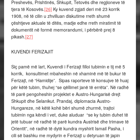
Preshevës, Prishtinës, Shkupit, Tetovës dhe regjioneve të
tjera të Kosovës.
[26]
Ky kuvend zgjati deri më 23 korrik
1908, në të cilin u zhvilluan diskutime rreth shumë
çështjeve aktuale të ditës, madje edhe rreth miratimit të
dokumentit në formë memorandumi, i përbërë prej 8
pikash.
[27]
KUVENDI FERIZAJIT
Siç pamë më lart, Kuvendi i Ferizajt filloi tubimin e tij më 5
korrik, konsultimet mbaheshin në xhaminë më të bukur të
Ferizajt, në “Hamidije”. Sipas raporteve të konsujve të huaj
për këtë tubim, thuhej “se qëllimet janë të errëta”. Në radhë
të parë pengoheshin projektet e Austro-Hungarisë drejt
Shkupit dhe Selanikut. Prandaj, diplomacia Austro-
Hungareze, në këtë kohë bëri shumë zhurmë, trajtoi
tubimin nga këndi i vet, duke aluduar “se ky tubim duhet të
jetë tubuar në radhë të parë kundra Austrisë dhe trimave të
Orientit”, në radhë të dytë kundra myshirit Ismail Pasha, i
cili së bashku me mydyrin e Ferizajt u detyruan të japin