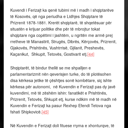
Kuvendi i Ferizajt ka qenë tubimi më i madh i shqiptarëve
të Kosovës, që nga periudha e Lidhjes Shqiptare të
Prizrenit 1878-1881. Krerët shqiptarë, të shqetësuar për
situatën e krijuar politike dhe për të mbrojtur tokat
shqiptare nga copëtimi i jashtëm, u ngritën me armë prej
rretheve të Manastirit, Strugës, Dibrës, Kërçovës, Prizrenit,
Gjakovës, Prishtinës, Vushtrrisë, Gjilanit, Preshevës,
Kaçanikut, Shkupit, Tetovës, Gostivarit etj.
[44]
Shqiptarët, të bindur thellë se me shpalljen e
parlamentarizmit nën qeverisjen turke, do të plotësohen
disa kërkesa jetike të çështjes sonë kombëtare, siç ishte
kërkesa për autonomi, në Kuvendin e Ferizajt pas dy javë
kuvendimi, më të zëshëm ishin: fanatikët e Prishtinës,
Prizrenit, Tetovës, Shkupit etj, kurse ndikim më të madh në
Kuvendin e Ferizajt ka pasur Rexhep Efendi Tetova nga
fshati Shipkovicë.
[45]
Në Kuvendin e Ferizajt doli fituese rryma e xhonturqve, të