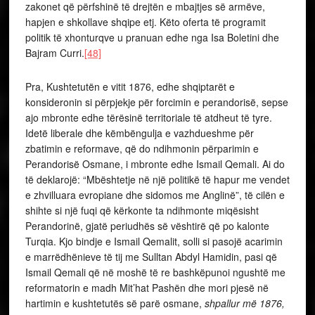
zakonet që përfshinë të drejtën e mbajtjes së armëve,
hapjen e shkollave shqipe etj. Këto oferta të programit
politik të xhonturqve u pranuan edhe nga Isa Boletini dhe
Bajram Curri.
[48]
Pra, Kushtetutën e vitit 1876, edhe shqiptarët e
konsideronin si përpjekje për forcimin e perandorisë, sepse
ajo mbronte edhe tërësinë territoriale të atdheut të tyre.
Idetë liberale dhe këmbëngulja e vazhdueshme për
zbatimin e reformave, që do ndihmonin përparimin e
Perandorisë Osmane, i mbronte edhe Ismail Qemali. Ai do
të deklarojë: “Mbështetje në një politikë të hapur me vendet
e zhvilluara evropiane dhe sidomos me Anglinë”, të cilën e
shihte si një fuqi që kërkonte ta ndihmonte miqësisht
Perandorinë, gjatë periudhës së vështirë që po kalonte
Turqia. Kjo bindje e Ismail Qemalit, solli si pasojë acarimin
e marrëdhënieve të tij me Sulltan Abdyl Hamidin, pasi që
Ismail Qemali që në moshë të re bashkëpunoi ngushtë me
reformatorin e madh Mit’hat Pashën dhe mori pjesë në
hartimin e kushtetutës së parë osmane,
shpallur më 1876,