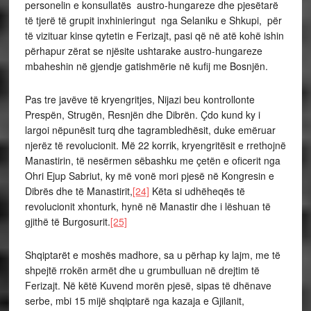
personelin e konsullatës austro-hungareze dhe pjesëtarë
të tjerë të grupit inxhinieringut nga Selaniku e Shkupi, për
të vizituar kinse qytetin e Ferizajt, pasi që në atë kohë ishin
përhapur zërat se njësite ushtarake austro-hungareze
mbaheshin në gjendje gatishmërie në kufij me Bosnjën.
Pas tre javëve të kryengritjes, Nijazi beu kontrollonte
Prespën, Strugën, Resnjën dhe Dibrën. Çdo kund ky i
largoi nëpunësit turq dhe tagrambledhësit, duke emëruar
njerëz të revolucionit. Më 22 korrik, kryengritësit e rrethojnë
Manastirin, të nesërmen sëbashku me çetën e oficerit nga
Ohri Ejup Sabriut, ky më vonë mori pjesë në Kongresin e
Dibrës dhe të Manastirit,
[24]
Këta si udhëheqës të
revolucionit xhonturk, hynë në Manastir dhe i lëshuan të
gjithë të Burgosurit.
[25]
Shqiptarët e moshës madhore, sa u përhap ky lajm, me të
shpejtë rrokën armët dhe u grumbulluan në drejtim të
Ferizajt. Në këtë Kuvend morën pjesë, sipas të dhënave
serbe, mbi 15 mijë shqiptarë nga kazaja e Gjilanit,