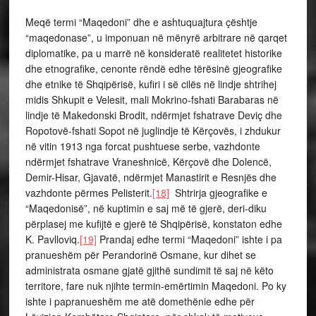
Meqë termi “Maqedoni” dhe e ashtuquajtura çështje
“maqedonase”, u imponuan në mënyrë arbitrare në qarqet
diplomatike, pa u marrë në konsideratë realitetet historike
dhe etnografike, cenonte rëndë edhe tërësinë gjeografike
dhe etnike të Shqipërisë, kufiri i së cilës në lindje shtrihej
midis Shkupit e Velesit, mali Mokrino-fshati Barabaras në
lindje të Makedonski Brodit, ndërmjet fshatrave Deviç dhe
Ropotovë-fshati Sopot në juglindje të Kërçovës, i zhdukur
në vitin 1913 nga forcat pushtuese serbe, vazhdonte
ndërmjet fshatrave Vraneshnicë, Kërçovë dhe Dolencë,
Demir-Hisar, Gjavatë, ndërmjet Manastirit e Resnjës dhe
vazhdonte përmes Pelisterit.
[18]
Shtrirja gjeografike e
“Maqedonisë”, në kuptimin e saj më të gjerë, deri-diku
përplasej me kufijtë e gjerë të Shqipërisë, konstaton edhe
K. Pavlloviq.
[19]
Prandaj edhe termi “Maqedoni” ishte i pa
pranueshëm për Perandorinë Osmane, kur dihet se
administrata osmane gjatë gjithë sundimit të saj në këto
territore, fare nuk njihte termin-emërtimin Maqedoni. Po ky
ishte i papranueshëm me atë domethënie edhe për