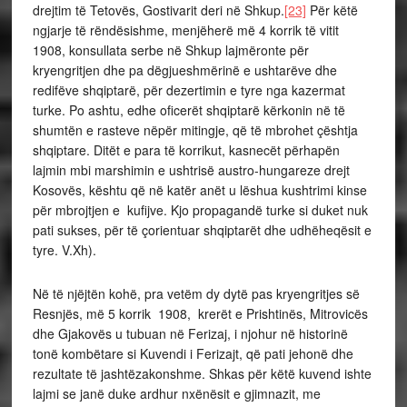
drejtim të Tetovës, Gostivarit deri në Shkup.
[23]
Për këtë
ngjarje të rëndësishme, menjëherë më 4 korrik të vitit
1908, konsullata serbe në Shkup lajmëronte për
kryengritjen dhe pa dëgjueshmërinë e ushtarëve dhe
redifëve shqiptarë, për dezertimin e tyre nga kazermat
turke. Po ashtu, edhe oficerët shqiptarë kërkonin në të
shumtën e rasteve nëpër mitingje, që të mbrohet çështja
shqiptare. Ditët e para të korrikut, kasnecët përhapën
lajmin mbi marshimin e ushtrisë austro-hungareze drejt
Kosovës, kështu që në katër anët u lëshua kushtrimi kinse
për mbrojtjen e kufijve. Kjo propagandë turke si duket nuk
pati sukses, për të çorientuar shqiptarët dhe udhëheqësit e
tyre. V.Xh).
Në të njëjtën kohë, pra vetëm dy dytë pas kryengritjes së
Resnjës, më 5 korrik 1908, krerët e Prishtinës, Mitrovicës
dhe Gjakovës u tubuan në Ferizaj, i njohur në historinë
tonë kombëtare si Kuvendi i Ferizajt, që pati jehonë dhe
rezultate të jashtëzakonshme. Shkas për këtë kuvend ishte
lajmi se janë duke ardhur nxënësit e gjimnazit, me