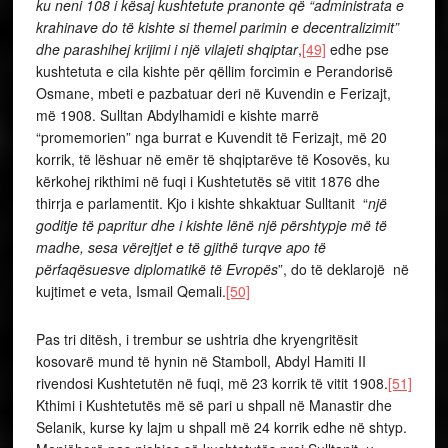
ku neni 108 i kësaj kushtetute pranonte që “administrata e
krahinave do të kishte si themel parimin e decentralizimit”
dhe parashihej krijimi i një vilajeti shqiptar
,
[49]
edhe pse
kushtetuta e cila kishte për qëllim forcimin e Perandorisë
Osmane, mbeti e pazbatuar deri në Kuvendin e Ferizajt,
më 1908. Sulltan Abdylhamidi e kishte marrë
“promemorien” nga burrat e Kuvendit të Ferizajt, më 20
korrik, të lëshuar në emër të shqiptarëve të Kosovës, ku
kërkohej rikthimi në fuqi i Kushtetutës së vitit 1876 dhe
thirrja e parlamentit. Kjo i kishte shkaktuar Sulltanit “
një
goditje të papritur dhe i kishte lënë një përshtypje më të
madhe, sesa vërejtjet e të gjithë turqve apo të
përfaqësuesve diplomatikë të Evropës
”, do të deklarojë në
kujtimet e veta, Ismail Qemali.
[50]
Pas tri ditësh, i trembur se ushtria dhe kryengritësit
kosovarë mund të hynin në Stamboll, Abdyl Hamiti II
rivendosi Kushtetutën në fuqi, më 23 korrik të vitit 1908.
[51]
Kthimi i Kushtetutës më së pari u shpall në Manastir dhe
Selanik, kurse ky lajm u shpall më 24 korrik edhe në shtyp.