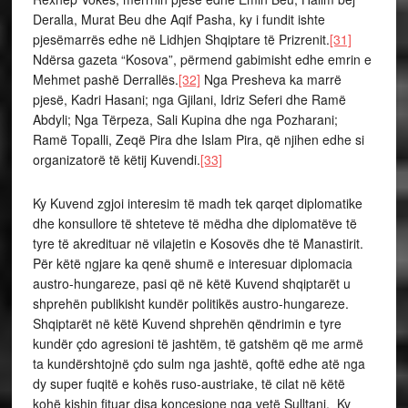
Deralla, Murat Beu dhe Aqif Pasha, ky i fundit ishte
pjesëmarrës edhe në Lidhjen Shqiptare të Prizrenit.
[31]
Ndërsa gazeta “Kosova”, përmend gabimisht edhe emrin e
Mehmet pashë Derrallës.
[32]
Nga Presheva ka marrë
pjesë, Kadri Hasani; nga Gjilani, Idriz Seferi dhe Ramë
Abdyli; Nga Tërpeza, Sali Kupina dhe nga Pozharani;
Ramë Topalli, Zeqë Pira dhe Islam Pira, që njihen edhe si
organizatorë të këtij Kuvendi.
[33]
Ky Kuvend zgjoi interesim të madh tek qarqet diplomatike
dhe konsullore të shteteve të mëdha dhe diplomatëve të
tyre të akredituar në vilajetin e Kosovës dhe të Manastirit.
Për këtë ngjare ka qenë shumë e interesuar diplomacia
austro-hungareze, pasi që në këtë Kuvend shqiptarët u
shprehën publikisht kundër politikës austro-hungareze.
Shqiptarët në këtë Kuvend shprehën qëndrimin e tyre
kundër çdo agresioni të jashtëm, të gatshëm që me armë
ta kundërshtojnë çdo sulm nga jashtë, qoftë edhe atë nga
dy super fuqitë e kohës ruso-austriake, të cilat në këtë
kohë kishin fituar disa koncesione nga vetë Sulltani. Ky