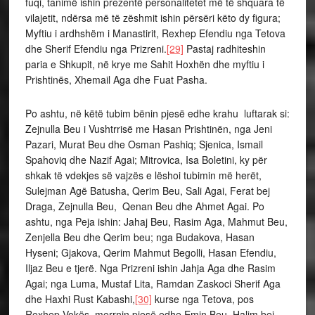
fuqi, tanimë ishin prezentë personalitetet më të shquara të
vilajetit, ndërsa më të zëshmit ishin përsëri këto dy figura;
Myftiu i ardhshëm i Manastirit, Rexhep Efendiu nga Tetova
dhe Sherif Efendiu nga Prizreni.
[29]
Pastaj radhiteshin
paria e Shkupit, në krye me Sahit Hoxhën dhe myftiu i
Prishtinës, Xhemail Aga dhe Fuat Pasha.
Po ashtu, në këtë tubim bënin pjesë edhe krahu luftarak si:
Zejnulla Beu i Vushtrrisë me Hasan Prishtinën, nga Jeni
Pazari, Murat Beu dhe Osman Pashiq; Sjenica, Ismail
Spahoviq dhe Nazif Agai; Mitrovica, Isa Boletini, ky për
shkak të vdekjes së vajzës e lëshoi tubimin më herët,
Sulejman Agë Batusha, Qerim Beu, Sali Agai, Ferat bej
Draga, Zejnulla Beu, Qenan Beu dhe Ahmet Agai. Po
ashtu, nga Peja ishin: Jahaj Beu, Rasim Aga, Mahmut Beu,
Zenjella Beu dhe Qerim beu; nga Budakova, Hasan
Hyseni; Gjakova, Qerim Mahmut Begolli, Hasan Efendiu,
Iljaz Beu e tjerë. Nga Prizreni ishin Jahja Aga dhe Rasim
Agai; nga Luma, Mustaf Lita, Ramdan Zaskoci Sherif Aga
dhe Haxhi Rust Kabashi,
[30]
kurse nga Tetova, pos
Rexhep Vokës, merrnin pjesë edhe Emin Beu, Halim bej