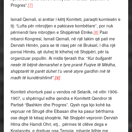
Progres”.
[7]
Ismail Qemali, si anëtar i këtij Komiteti, paraqiti kumtesën e
tij: “Lufta për mbrojtjen e pakicave kombëtare”, por nuk
përmendi fare mbrojtjen e Shqipërisë Etnike.
[8]
Pasi
mbaroi Kongresi, Ismail Qemali, në një takim që pati me
Dervish Himën, para se të nisej për në Bruksel, i dha një
porosi Himës, që duhej të kthehej në Shqipëri, për ta
organizuar popullin. Ai midis tjerash tha: “
Kur bullgarët
nesër të bëjnë demarshet e tyre pranë Fuqive të Mëdha,
shqiptarët të parët duhet t’u venë atyre gardhin më të
madh të kundërshtimit”.
[9]
Komiteti xhonturk pasi u vendos në Selanik, në vitin 1906-
1907, u shpërngul edhe qendra e Komitetit Qendror të
Partisë “Bashkim dhe Progres”. Qysh nga kjo kohë ka
vepruar në Strugë dhe Elbasan dhe ka pasur bërthama
ose degë të kësaj shoqërie. Në Shqipëri vepronin Dervish
Hima dhe Hamdi Ohri, etj., përmes të cilëve dega e
Kostancës, e drejtuar nga Temoja, mbante lidhje me