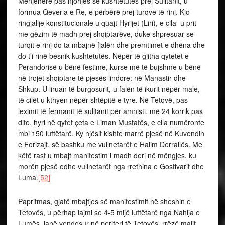
Menjëherë pas njohjes së kushtetutës prej Sulltanit, u
formua Qeveria e Re, e përbërë prej turqve të rinj. Kjo
ringjallje konstitucionale u quajt Hyrijet (Liri), e cila u prit
me gëzim të madh prej shqiptarëve, duke shpresuar se
turqit e rinj do ta mbajnë fjalën dhe premtimet e dhëna dhe
do t’i rinë besnik kushtetutës. Nëpër të gjitha qytetet e
Perandorisë u bënë festime, kurse më të bujshme u bënë
në trojet shqiptare të pjesës lindore: në Manastir dhe
Shkup. U liruan të burgosurit, u falën të ikurit nëpër male,
të cilët u kthyen nëpër shtëpitë e tyre. Në Tetovë, pas
leximit të fermanit të sulltanit për amnisti, më 24 korrik pas
dite, hyri në qytet çeta e Liman Mustafës, e cila numëronte
mbi 150 luftëtarë. Ky njësit kishte marrë pjesë në Kuvendin
e Ferizajt, së bashku me vullnetarët e Halim Derrallës. Me
këtë rast u mbajt manifestim i madh deri në mëngjes, ku
morën pjesë edhe vullnetarët nga rrethina e Gostivarit dhe
Luma.
[52]
Papritmas, gjatë mbajtjes së manifestimit në sheshin e
Tetovës, u përhap lajmi se 4-5 mijë luftëtarë nga Nahija e
Lumës, janë vendosur në periferi të Tetovës, rrëzë malit