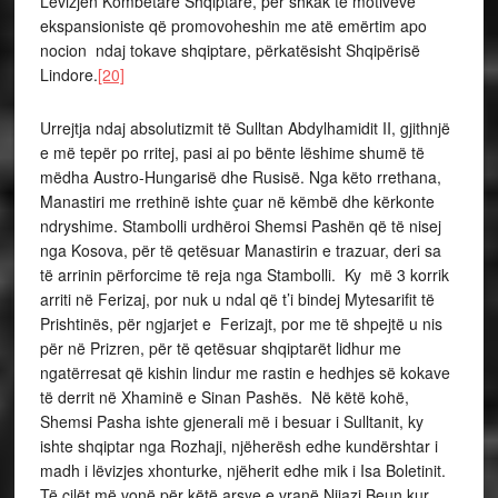
Lëvizjen Kombëtare Shqiptare, për shkak të motiveve
ekspansioniste që promovoheshin me atë emërtim apo
nocion ndaj tokave shqiptare, përkatësisht Shqipërisë
Lindore.
[20]
Urrejtja ndaj absolutizmit të Sulltan Abdylhamidit II, gjithnjë
e më tepër po rritej, pasi ai po bënte lëshime shumë të
mëdha Austro-Hungarisë dhe Rusisë. Nga këto rrethana,
Manastiri me rrethinë ishte çuar në këmbë dhe kërkonte
ndryshime. Stambolli urdhëroi Shemsi Pashën që të nisej
nga Kosova, për të qetësuar Manastirin e trazuar, deri sa
të arrinin përforcime të reja nga Stambolli. Ky më 3 korrik
arriti në Ferizaj, por nuk u ndal që t’i bindej Mytesarifit të
Prishtinës, për ngjarjet e Ferizajt, por me të shpejtë u nis
për në Prizren, për të qetësuar shqiptarët lidhur me
ngatërresat që kishin lindur me rastin e hedhjes së kokave
të derrit në Xhaminë e Sinan Pashës. Në këtë kohë,
Shemsi Pasha ishte gjenerali më i besuar i Sulltanit, ky
ishte shqiptar nga Rozhaji, njëherësh edhe kundërshtar i
madh i lëvizjes xhonturke, njëherit edhe mik i Isa Boletinit.
Të cilët më vonë për këtë arsye e vranë Nijazi Beun kur