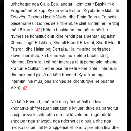
udhëhequr nga Galip Beu, anëtar i komitetit “ Bashkim e
Progres” në Shkup. Ky me vete kishte Kryetarin e klubit të
Tetovës, Rexhep Hoxhë Vokën dhe Emin Beun e Tetovës,
pjesëmarrës i Lidhjes së Prizrenit, të cilët arritën në Ferizaj
më 15 korrik.
[46]
Këta u bashkuan me përkrahësit e
rrymës së konstitucionit dhe rendit parlamentar, siç ishin:
Xhemail agë Prishtina, Xhemil Efendi Prizreni, Sherif Efendi
Prizreni dhe Halim bej Derralla. Halimi ishte përkrahës i
ideve liberaliste, ku bie ndesh me idetë e babës së tij,
Mehmet Derralla, i cili për interesa të tij personale mbante
krahun e Sulltanit, edhe pse në këtë kohë ishte i internuar
dhe nuk mori pjesë në këtë Kuvend. Ky u lirua nga
internimi një muaj pas ardhjes së xhonturqve në pushtet.
V.Xh).
[47]
Në këtë Kuvend, anëtarët dhe përkrahësit e ideve
xhonturke shfrytëzuan situatën e krijuar, duke ua paraqitur
shqiptarëve kushtetutën e re, si të vetmen rrugë për të
shpëtuar nga shtypjet, nga ndërhyrjet e huaja dhe nga
rreziku i copëtimit të Shqipërisë Etnike. U premtua liria dhe