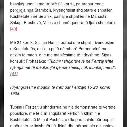
bashkëpunonin me ta. Më 23 korrik, pa ardhur ende
përgjigja nga Stambolli, kryengritësit shqiptarë e shpallën
Kushtetutën në Selanik, pastaj e shpallën në Manastir,
Shkup, Preshevë, Veles e shumë qendra të tjera shqiptare.
[40]
Më 24 korrik, Sulltan Hamiti pranoi dhe shpalli rivendosjen
e Kushtetutës, e cila u pritë në mbarë Perandorinë me
gëzim të madh dhe me manifestime të ndryshme. Sipas
konsullit Prohasaka: ”
Tubimi i shqiptarëve në Ferizaj ishte
një nga më të mëdhenjtë që me shekuj nuk mbahej mend”.
[41]
Kryengritësit e mbanin të rrethuar Ferizajn 15-23 korrik
1908
Tubimi i Ferizajt u shndërrua në një demonstratë të vërtetë
popullore, me të cilin shqiptarët kërkonin kthimin e
Kushtetutës të Mithat Pashës, e cila parashihte për popujt
e nënshtruar ligjshmërinë, lirinë dhe përparimin e kushteve