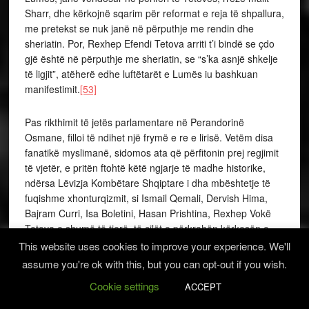
Sharr, dhe kërkojnë sqarim për reformat e reja të shpallura,
me pretekst se nuk janë në përputhje me rendin dhe
sheriatin. Por, Rexhep Efendi Tetova arriti t’i bindë se çdo
gjë është në përputhje me sheriatin, se “s’ka asnjë shkelje
të ligjit”, atëherë edhe luftëtarët e Lumës iu bashkuan
manifestimit.
[53]
Pas rikthimit të jetës parlamentare në Perandorinë
Osmane, filloi të ndihet një frymë e re e lirisë. Vetëm disa
fanatikë myslimanë, sidomos ata që përfitonin prej regjimit
të vjetër, e pritën ftohtë këtë ngjarje të madhe historike,
ndërsa Lëvizja Kombëtare Shqiptare i dha mbështetje të
fuqishme xhonturqizmit, si Ismail Qemali, Dervish Hima,
Bajram Curri, Isa Boletini, Hasan Prishtina, Rexhep Vokë
Tetova e shumë të tjerë, të cilët e përkrahën kërkesën e
turqve të rinj.
[54]
This website uses cookies to improve your experience. We'll
assume you're ok with this, but you can opt-out if you wish.
Në Kuvendin e Ferizajt, forcat liberaliste të udhëhequra
Cookie settings
ACCEPT
nga Bajram Curri, dolën fituese ndaj forcave centraliste, që
ende në këtë kohë mbanin anën e Sulltanit.
[55]