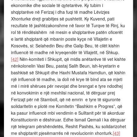
ekonomike dhe sociale të qytetarëve. Ky tubim i
shqiptarëve në Ferizaj i dha fuqi të madhe Lëvizjes
Xhonturke drejt grabitjes së pushtetit. Ky Kuvend, pati
rezultate të jashtëzakonshme në favor të Turqve të Rinj, ku
rol të rëndësishëm në mesin e shqiptarëve patën oficerët
e lartë shqiptarë që mbanin poste kyçe në Vilajetin e
Kosovës, si: Selahedin Beu dhe Galip Beu, të cilët kishin
influencë të madhe në kryeqendër të Vilajetit, në Shkup.
[42]
Nën-komiteti i Shkupit, që midis anëtarëve të vet kishte
nënkolonelin Vasi Beu, pastaj Salih Beun, ish-kryetarin e
bashkisë së Shkupit dhe Haxhi Mustafa Hamdiun, që kishin
një influencë të madhe, ia doli në krye të bind ata se mjeti
më i mirë shërues për nevojat dhe brengat e tyre ndodhej
në konvokimin e një mexhlisi nacional, të dërguar prej
Ferizajt për në Stamboll, që në emrin e tyre të siguronte
solidaritetin e plotë me Komitetin “Bashkim e Progres”, që
ka pasur influencë mbi vendimin e Sulltanit për të akorduar
Konstitucionin e dëshiruar. Edhe Ismail Qemali i ka dërguar
një telegram përshëndetës, Reshit Pashës, ku solidarizohet
me shqiptarët pjesëmarrës në revolucionin xhonturk.
[43]