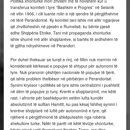
Politika xhonturke mori zhvillim më të hovshëm kur u
transferua komiteti i tyre “Bashkim e Progres” në Selanik
në vitin 1906, i cili luante rolin e një qendre të përgjithshme
në tërë Perandorinë. Ky komitet tani ishte më afër ngjarjeve
që zhvilloheshin në pjesën e Rumelisë, ku bënte pjesë
edhe Shqipëria Etnike. Tani më propaganda xhonturke
ishte shumë më afër shqiptarëve, si bartës të ardhshëm të
të gjitha ndryshimeve në Perandori.
Por duhet theksuar se turqit e rinj, në fillim nuk merrnin në
konsideratë kërkesat e popujve të shtypur për autonomi të
tyre. Nuk pranonin çështjen nacionale të popujve të tjerë,
që ishte problem thelbësor në përbërjen e Perandorisë.
Synimi kryesor i politikës së tyre ishte centralizimi i pushtetit
në dëm të popujve jo turq. Krerët e shqiptarizmit, me këtë
rast, i afronte për bashkëpunim vetëm lufta kundër
absolutizmit të sulltan Hamitit, ku pas kësaj fshihej synimi i
krerëve shqiptarë në luftë për autonominë e tyre, që
njëherë e përgjithmonë të shkëputeshin nga robëria
shekullore turke. Ndër të parët në këtë lëvizje xhonturke,
bënte pjesë vetë themeluesi Ibrahim Temo, me disa