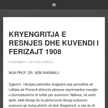
KRYENGRITJA E
RESNJES DHE KUVENDI I
FERIZAJT 1908
NOVEMBER 2, 2013
BY
DGRECA
NGA PROF. DR. VEBI XHEMAILI/
Zgjerimi i lëvizjes patriotike shqiptare pas periudhës së
Lidhjes së Prizrenit shtronte përpara veprimtarëve nevojën
e domosdoshme të luftës për autonomi. Ndërsa, në anën
tjetër, këtë lëvizje do ta përforconte lëvizja kulturore-
arsimore që duhej shtrirë në tërë Shqipërinë, e cila do të