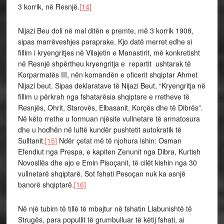
3 korrik, në Resnjë.
[14]
Nijazi Beu doli në mal ditën e premte, më 3 korrik 1908,
sipas marrëveshjes paraprake. Kjo datë merret edhe si
fillim i kryengritjes në Vilajetin e Manastirit, më konkretisht
në Resnjë shpërtheu kryengritja e repartit ushtarak të
Korparmatës III, nën komandën e oficerit shqiptar Ahmet
Nijazi beut. Sipas deklaratave të Nijazi Beut, “Kryengritja në
fillim u përkrah nga fshatarësia shqiptare e rretheve të
Resnjës, Ohrit, Starovës, Elbasanit, Korçës dhe të Dibrës”.
Në këto rrethe u formuan njësite vullnetare të armatosura
dhe u hodhën në luftë kundër pushtetit autokratik të
Sulltanit.
[15]
Ndër çetat më të njohura ishin: Osman
Efendiut nga Prespa, e kapiten Zenunit nga Dibra, Kurtish
Novosllës dhe ajo e Emin Pisoçanit, të cilët kishin nga 30
vullnetarë shqiptarë. Sot fshati Pesoçan nuk ka asnjë
banorë shqiptarë.
[16]
Në një tubim të tillë të mbajtur në fshatin Llabunishtë të
Strugës, para popullit të grumbulluar të këtij fshati, ai