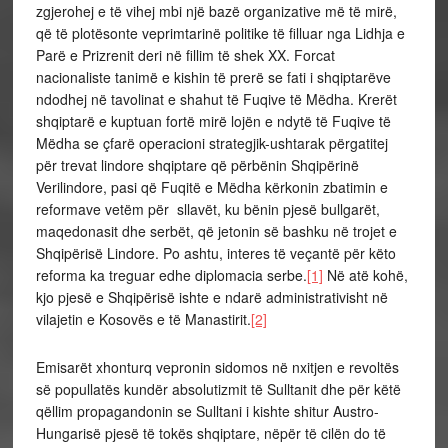
zgjerohej e të vihej mbi një bazë organizative më të mirë,
që të plotësonte veprimtarinë politike të filluar nga Lidhja e
Parë e Prizrenit deri në fillim të shek XX. Forcat
nacionaliste tanimë e kishin të prerë se fati i shqiptarëve
ndodhej në tavolinat e shahut të Fuqive të Mëdha. Krerët
shqiptarë e kuptuan fortë mirë lojën e ndytë të Fuqive të
Mëdha se çfarë operacioni strategjik-ushtarak përgatitej
për trevat lindore shqiptare që përbënin Shqipërinë
Verilindore, pasi që Fuqitë e Mëdha kërkonin zbatimin e
reformave vetëm për sllavët, ku bënin pjesë bullgarët,
maqedonasit dhe serbët, që jetonin së bashku në trojet e
Shqipërisë Lindore. Po ashtu, interes të veçantë për këto
reforma ka treguar edhe diplomacia serbe.
[1]
Në atë kohë,
kjo pjesë e Shqipërisë ishte e ndarë administrativisht në
vilajetin e Kosovës e të Manastirit.
[2]
Emisarët xhonturq vepronin sidomos në nxitjen e revoltës
së popullatës kundër absolutizmit të Sulltanit dhe për këtë
qëllim propagandonin se Sulltani i kishte shitur Austro-
Hungarisë pjesë të tokës shqiptare, nëpër të cilën do të