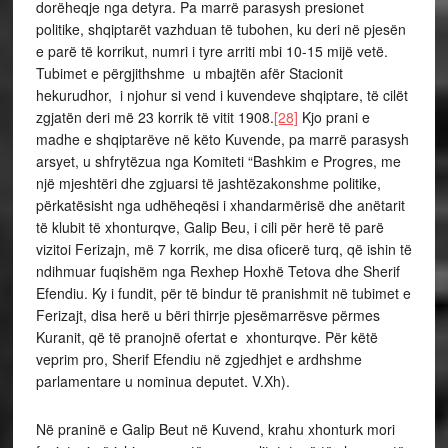
dorëheqje nga detyra. Pa marrë parasysh presionet
politike, shqiptarët vazhduan të tubohen, ku deri në pjesën
e parë të korrikut, numri i tyre arriti mbi 10-15 mijë vetë.
Tubimet e përgjithshme u mbajtën afër Stacionit
hekurudhor, i njohur si vend i kuvendeve shqiptare, të cilët
zgjatën deri më 23 korrik të vitit 1908.
[28]
Kjo prani e
madhe e shqiptarëve në këto Kuvende, pa marrë parasysh
arsyet, u shfrytëzua nga Komiteti “Bashkim e Progres, me
një mjeshtëri dhe zgjuarsi të jashtëzakonshme politike,
përkatësisht nga udhëheqësi i xhandarmërisë dhe anëtarit
të klubit të xhonturqve, Galip Beu, i cili për herë të parë
vizitoi Ferizajn, më 7 korrik, me disa oficerë turq, që ishin të
ndihmuar fuqishëm nga Rexhep Hoxhë Tetova dhe Sherif
Efendiu. Ky i fundit, për të bindur të pranishmit në tubimet e
Ferizajt, disa herë u bëri thirrje pjesëmarrësve përmes
Kuranit, që të pranojnë ofertat e xhonturqve. Për këtë
veprim pro, Sherif Efendiu në zgjedhjet e ardhshme
parlamentare u nominua deputet. V.Xh).
Në praninë e Galip Beut në Kuvend, krahu xhonturk mori