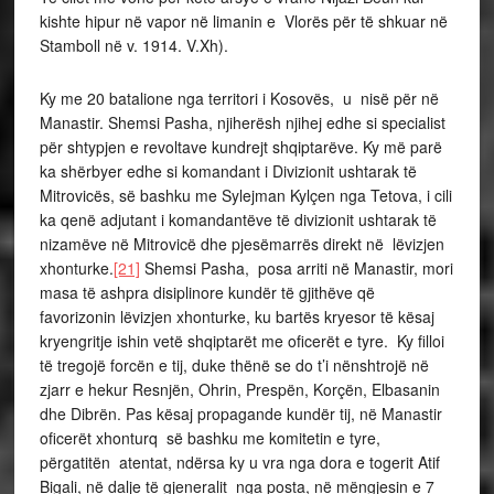
kishte hipur në vapor në limanin e Vlorës për të shkuar në
Stamboll në v. 1914. V.Xh).
Ky me 20 batalione nga territori i Kosovës, u nisë për në
Manastir. Shemsi Pasha, njiherësh njihej edhe si specialist
për shtypjen e revoltave kundrejt shqiptarëve. Ky më parë
ka shërbyer edhe si komandant i Divizionit ushtarak të
Mitrovicës, së bashku me Sylejman Kylçen nga Tetova, i cili
ka qenë adjutant i komandantëve të divizionit ushtarak të
nizamëve në Mitrovicë dhe pjesëmarrës direkt në lëvizjen
xhonturke.
[21]
Shemsi Pasha, posa arriti në Manastir, mori
masa të ashpra disiplinore kundër të gjithëve që
favorizonin lëvizjen xhonturke, ku bartës kryesor të kësaj
kryengritje ishin vetë shqiptarët me oficerët e tyre. Ky filloi
të tregojë forcën e tij, duke thënë se do t’i nënshtrojë në
zjarr e hekur Resnjën, Ohrin, Prespën, Korçën, Elbasanin
dhe Dibrën. Pas kësaj propagande kundër tij, në Manastir
oficerët xhonturq së bashku me komitetin e tyre,
përgatitën atentat, ndërsa ky u vra nga dora e togerit Atif
Bigali, në dalje të gjeneralit nga posta, në mëngjesin e 7