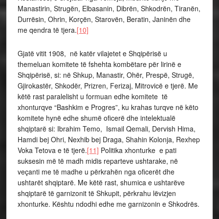
Manastirin, Strugën, Elbasanin, Dibrën, Shkodrën, Tiranën,
Durrësin, Ohrin, Korçën, Starovën, Beratin, Janinën dhe
me qendra të tjera.
[10]
Gjatë vitit 1908, në katër vilajetet e Shqipërisë u
themeluan komitete të fshehta kombëtare për lirinë e
Shqipërisë, si: në Shkup, Manastir, Ohër, Prespë, Strugë,
Gjirokastër, Shkodër, Prizren, Ferizaj, Mitrovicë e tjerë. Me
këtë rast paralelisht u formuan edhe komitete të
xhonturqve “Bashkim e Progres”, ku krahas turqve në këto
komitete hynë edhe shumë oficerë dhe intelektualë
shqiptarë si: Ibrahim Temo, Ismail Qemali, Dervish Hima,
Hamdi bej Ohri, Nexhib bej Draga, Shahin Kolonja, Rexhep
Voka Tetova e të tjerë.
[11]
Politika xhonturke e pati
suksesin më të madh midis reparteve ushtarake, në
veçanti me të madhe u përkrahën nga oficerët dhe
ushtarët shqiptarë. Me këtë rast, shumica e ushtarëve
shqiptarë të garnizonit të Shkupit, përkrahu lëvizjen
xhonturke. Kështu ndodhi edhe me garnizonin e Shkodrës.