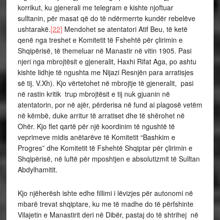
korrikut, ku gjenerali me telegram e kishte njoftuar
sulltanin, për masat që do të ndërmerrte kundër rebelëve
ushtarakë.
[22]
Mendohet se atentatori Atif Beu, të ketë
qenë nga treshet e Komitetit të Fshehtë për çlirimin e
Shqipërisë, të themeluar në Manastir në vitin 1905. Pasi
njeri nga mbrojtësit e gjeneralit, Haxhi Rifat Aga, po ashtu
kishte lidhje të ngushta me Nijazi Resnjën para arratisjes
së tij. V.Xh). Kjo vërtetohet në mbrojtje të gjeneralit, pasi
në rastin kritik trup mbrojtësit e tij nuk gjuanin në
atentatorin, por në ajër, përderisa në fund ai plagosë vetëm
në këmbë, duke arritur të arratiset dhe të shërohet në
Ohër. Kjo flet qartë për një koordinim të ngushtë të
veprimeve midis anëtarëve të Komitetit “Bashkim e
Progres” dhe Komitetit të Fshehtë Shqiptar për çlirimin e
Shqipërisë, në luftë për mposhtjen e absolutizmit të Sulltan
Abdylhamitit.
Kjo njëherësh ishte edhe fillimi i lëvizjes për autonomi në
mbarë trevat shqiptare, ku me të madhe do të përfshinte
Vilajetin e Manastirit deri në Dibër, pastaj do të shtrihej në