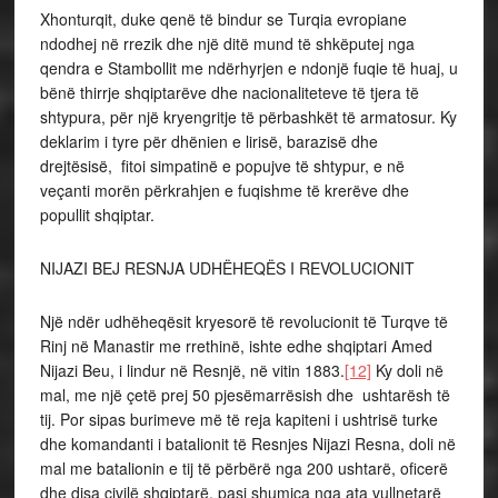
Xhonturqit, duke qenë të bindur se Turqia evropiane
ndodhej në rrezik dhe një ditë mund të shkëputej nga
qendra e Stambollit me ndërhyrjen e ndonjë fuqie të huaj, u
bënë thirrje shqiptarëve dhe nacionaliteteve të tjera të
shtypura, për një kryengritje të përbashkët të armatosur. Ky
deklarim i tyre për dhënien e lirisë, barazisë dhe
drejtësisë, fitoi simpatinë e popujve të shtypur, e në
veçanti morën përkrahjen e fuqishme të krerëve dhe
popullit shqiptar.
NIJAZI BEJ RESNJA UDHËHEQËS I REVOLUCIONIT
Një ndër udhëheqësit kryesorë të revolucionit të Turqve të
Rinj në Manastir me rrethinë, ishte edhe shqiptari Amed
Nijazi Beu, i lindur në Resnjë, në vitin 1883.
[12]
Ky doli në
mal, me një çetë prej 50 pjesëmarrësish dhe ushtarësh të
tij. Por sipas burimeve më të reja kapiteni i ushtrisë turke
dhe komandanti i batalionit të Resnjes Nijazi Resna, doli në
mal me batalionin e tij të përbërë nga 200 ushtarë, oficerë
dhe disa civilë shqiptarë, pasi shumica nga ata vullnetarë