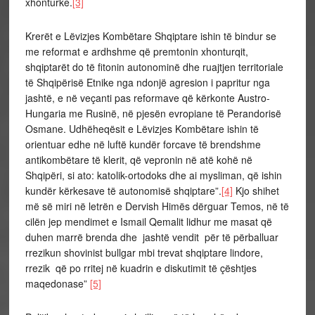
xhonturke.
[3]
Krerët e Lëvizjes Kombëtare Shqiptare ishin të bindur se
me reformat e ardhshme që premtonin xhonturqit,
shqiptarët do të fitonin autonominë dhe ruajtjen territoriale
të Shqipërisë Etnike nga ndonjë agresion i papritur nga
jashtë, e në veçanti pas reformave që kërkonte Austro-
Hungaria me Rusinë, në pjesën evropiane të Perandorisë
Osmane. Udhëheqësit e Lëvizjes Kombëtare ishin të
orientuar edhe në luftë kundër forcave të brendshme
antikombëtare të klerit, që vepronin në atë kohë në
Shqipëri, si ato: katolik-ortodoks dhe ai mysliman, që ishin
kundër kërkesave të autonomisë shqiptare”.
[4]
Kjo shihet
më së miri në letrën e Dervish Himës dërguar Temos, në të
cilën jep mendimet e Ismail Qemalit lidhur me masat që
duhen marrë brenda dhe jashtë vendit për të përballuar
rrezikun shovinist bullgar mbi trevat shqiptare lindore,
rrezik që po rritej në kuadrin e diskutimit të çështjes
maqedonase”
[5]