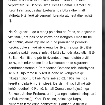
veprimtarë, si: Dervish Hima, Ismail Qemali, Hamdi Ohri,
Kadri Prishtina, Jashar Erebara nga Dibra dhe mjaft
atdhetarë të tjerë që vepronin brenda atdheut dhe jashtë
tij.
Në Kongresin II që u mbajt po ashtu në Paris, në dhjetor të
vitit 1907, pra pas pesë viteve nga Kongresi i mbajtur në
vitin 1902, xhonturqit më në fund pranuan të përdorin
forcën, duke shtyrë në kryengritje të armatosur të gjithë
popujt e pakënaqur, si mjet të luftës kundër absolutizmit të
Sulltan Hamitit dhe për të rivendosur kushtetutën e vitit
1876, të bindur se me këtë kushtetutë do të siguronin
qëndrueshmërinë e Perandorisë Osmane ndaj ndërhyrjes
së huaj. Kjo temë u bisedua edhe në kongresin që
mbajtën xhonturqit në Paris më 20.02. 1902, ku nga
krerët shqiptarë morën pjesë: Dervish Hima, i cili në atë
kohë ndodhej në Romë, Ismail Qemail, mori pjesë nga
Brukseli, Jashar Erebera, u dërgua nga studentët shqiptarë
të Bukureshtit,
[6]
Kadri Prishtina, shkoi nga Kajro,
njëherësh ishte edhe nënkryetar i Partisë “Bashkim e