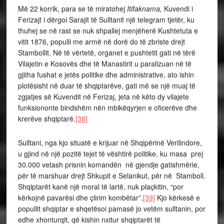
Më 22 korrik, para se të miratohej
Itifaknama,
Kuvendi i
Ferizajt i dërgoi Sarajit të Sulltanit një telegram tjetër, ku
thuhej se në rast se nuk shpallej menjëherë Kushtetuta e
vitit 1876, populli me armë në dorë do të zbriste drejt
Stambollit. Në të vërtetë, organet e pushtetit gati në tërë
Vilajetin e Kosovës dhe të Manastirit u paralizuan në të
gjitha fushat e jetës politike dhe administrative, ato ishin
plotësisht në duar të shqiptarëve, gati më se një muaj të
zgjatjes së Kuvendit në Ferizaj, jeta në këto dy vilajete
funksiononte bindshëm nën mbikëqyrjen e oficerëve dhe
krerëve shqiptarë.
[38]
Sulltani, nga kjo situatë e krijuar në Shqipërinë Verilindore,
u gjind në një pozitë tejet të vështirë politike, ku masa prej
30.000 vetash prisnin komandën në gjendje gatishmërie,
për të marshuar drejt Shkupit e Selanikut, për në Stamboll.
Shqiptarët kanë një moral të lartë, nuk plaçkitin, “por
kërkojnë pavarësi dhe çlirim kombëtar”.
[39]
Kjo kërkesë e
popullit shqiptar e shqetësoi pamasë jo vetëm sulltanin, por
edhe xhonturqit, që kishin nxitur shqiptarët të