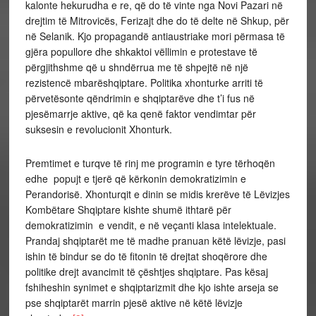
kalonte hekurudha e re, që do të vinte nga Novi Pazari në
drejtim të Mitrovicës, Ferizajt dhe do të delte në Shkup, për
në Selanik. Kjo propagandë antiaustriake mori përmasa të
gjëra popullore dhe shkaktoi vëllimin e protestave të
përgjithshme që u shndërrua me të shpejtë në një
rezistencë mbarëshqiptare. Politika xhonturke arriti të
përvetësonte qëndrimin e shqiptarëve dhe t’i fus në
pjesëmarrje aktive, që ka qenë faktor vendimtar për
suksesin e revolucionit Xhonturk.
Premtimet e turqve të rinj me programin e tyre tërhoqën
edhe popujt e tjerë që kërkonin demokratizimin e
Perandorisë. Xhonturqit e dinin se midis krerëve të Lëvizjes
Kombëtare Shqiptare kishte shumë ithtarë për
demokratizimin e vendit, e në veçanti klasa intelektuale.
Prandaj shqiptarët me të madhe pranuan këtë lëvizje, pasi
ishin të bindur se do të fitonin të drejtat shoqërore dhe
politike drejt avancimit të çështjes shqiptare. Pas kësaj
fshiheshin synimet e shqiptarizmit dhe kjo ishte arseja se
pse shqiptarët marrin pjesë aktive në këtë lëvizje