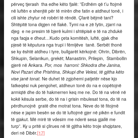
përveç tjerash tha edhe këto fjalë: ”Erdhëm që t’u ftojmë
në luftën e shenjtë për të mirën dhe fatin e atdheut tonë, i
cili ishte zhytur në robëri të rëndë. Çfarë bëjmë tani?
Shtëpitë tona digjen në flakë. Tymi na e zë fytin, zjarri na
djeg e ne presim të bjerë kulmi i shtëpisë e të na zhdukë
nga faqja e dheut…Kudo çeta komitësh, luftë, gjak dhe
pjesë të këputura nga trupi i fëmijëve tanë. Serbët thonë
se ky është atdheu i tyre, bullgarët kërkojnë: Ohrin, Dibrën,
Shkupin, Selanikun, grekët; Manastirin, Prilepin, Stambollin
gjerë në Ankara.
Por, mos harroni: Shkodra dhe Janina,
Novi Pazari dhe Prishtina, Shkupi dhe Velesi, të gjitha këto
vise janë tonat.
Ne duhet të zgjohemi patjetër nëse kjo
fatkeqësi nuk pengohet, atdheun tonë do na e copëtojnë
armiqtë dhe do të hakmerren keq me ne. Do të na vënë në
kokë kësula serbe, do të na i grisin mbulesat tona, do të na
përdhunojnë gratë dhe motrat tona. Neve do të fitojmë
nëse e japim besën se do të luftojmë gjer në pikën e fundit
të gjakut. Më mirë të vdesim me nderë sesa gjallë me
turp”. Ky u pritë si çlirues në të gjitha këto troje shqiptare,
deri në Dibër.
[17]