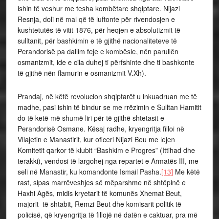
ishin të veshur me tesha kombëtare shqiptare. Nijazi
Resnja, doli në mal që të luftonte për rivendosjen e
kushtetutës të vitit 1876, për heqjen e absolutizmit të
sulltanit, për bashkimin e të gjithë nacionaliteteve të
Perandorisë pa dallim feje e kombësie, nën parullën
osmanizmit, ide e cila duhej ti përfshinte dhe ti bashkonte
të gjithë nën flamurin e osmanizmit V.Xh).
Prandaj, në këtë revolucion shqiptarët u inkuadruan me të
madhe, pasi ishin të bindur se me rrëzimin e Sulltan Hamitit
do të ketë më shumë liri për të gjithë shtetasit e
Perandorisë Osmane. Kësaj radhe, kryengritja filloi në
Vilajetin e Manastirit, kur oficeri Nijazi Beu me lejen
Komitetit qarkor të klubit “Bashkim e Progres” (Ittihad dhe
terakki), vendosi të largohej nga repartet e Armatës III, me
seli në Manastir, ku komandonte Ismail Pasha.
[13]
Me këtë
rast, sipas marrëveshjes së mëparshme në shtëpinë e
Haxhi Agës, midis kryetarit të komunës Xhemat Beut,
majorit të shtabit, Remzi Beut dhe komisarit politik të
policisë, që kryengritja të fillojë në datën e caktuar, pra më