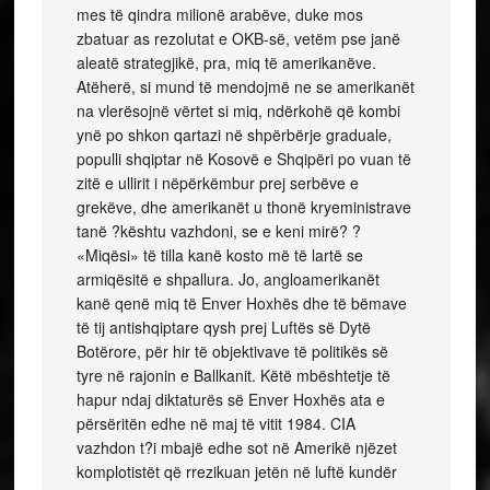
mes të qindra milionë arabëve, duke mos
zbatuar as rezolutat e OKB-së, vetëm pse janë
aleatë strategjikë, pra, miq të amerikanëve.
Atëherë, si mund të mendojmë ne se amerikanët
na vlerësojnë vërtet si miq, ndërkohë që kombi
ynë po shkon qartazi në shpërbërje graduale,
populli shqiptar në Kosovë e Shqipëri po vuan të
zitë e ullirit i nëpërkëmbur prej serbëve e
grekëve, dhe amerikanët u thonë kryeministrave
tanë ?kështu vazhdoni, se e keni mirë? ?
«Miqësi» të tilla kanë kosto më të lartë se
armiqësitë e shpallura. Jo, angloamerikanët
kanë qenë miq të Enver Hoxhës dhe të bëmave
të tij antishqiptare qysh prej Luftës së Dytë
Botërore, për hir të objektivave të politikës së
tyre në rajonin e Ballkanit. Këtë mbështetje të
hapur ndaj diktaturës së Enver Hoxhës ata e
përsëritën edhe në maj të vitit 1984. CIA
vazhdon t?i mbajë edhe sot në Amerikë njëzet
komplotistët që rrezikuan jetën në luftë kundër