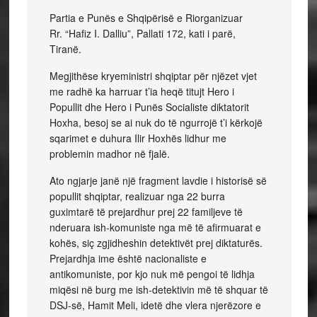
Partia e Punës e Shqipërisë e Riorganizuar
Rr. “Hafiz I. Dalliu”, Pallati 172, kati i parë,
Tiranë.
Megjithëse kryeministri shqiptar për njëzet vjet
me radhë ka harruar t’ia heqë titujt Hero i
Popullit dhe Hero i Punës Socialiste diktatorit
Hoxha, besoj se ai nuk do të ngurrojë t’i kërkojë
sqarimet e duhura Ilir Hoxhës lidhur me
problemin madhor në fjalë.
Ato ngjarje janë një fragment lavdie i historisë së
popullit shqiptar, realizuar nga 22 burra
guximtarë të prejardhur prej 22 familjeve të
nderuara ish-komuniste nga më të afirmuarat e
kohës, siç zgjidheshin detektivët prej diktaturës.
Prejardhja ime është nacionaliste e
antikomuniste, por kjo nuk më pengoi të lidhja
miqësi në burg me ish-detektivin më të shquar të
DSJ-së, Hamit Meli, idetë dhe vlera njerëzore e