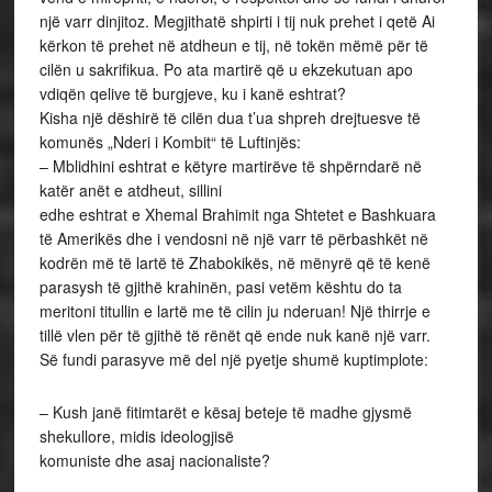
një varr dinjitoz. Megjithatë shpirti i tij nuk prehet i qetë Ai
kërkon të prehet në atdheun e tij, në tokën mëmë për të
cilën u sakrifikua. Po ata martirë që u ekzekutuan apo
vdiqën qelive të burgjeve, ku i kanë eshtrat?
Kisha një dëshirë të cilën dua t’ua shpreh drejtuesve të
komunës „Nderi i Kombit“ të Luftinjës:
– Mblidhini eshtrat e këtyre martirëve të shpërndarë në
katër anët e atdheut, sillini
edhe eshtrat e Xhemal Brahimit nga Shtetet e Bashkuara
të Amerikës dhe i vendosni në një varr të përbashkët në
kodrën më të lartë të Zhabokikës, në mënyrë që të kenë
parasysh të gjithë krahinën, pasi vetëm kështu do ta
meritoni titullin e lartë me të cilin ju nderuan! Një thirrje e
tillë vlen për të gjithë të rënët që ende nuk kanë një varr.
Së fundi parasyve më del një pyetje shumë kuptimplote:
– Kush janë fitimtarët e kësaj beteje të madhe gjysmë
shekullore, midis ideologjisë
komuniste dhe asaj nacionaliste?