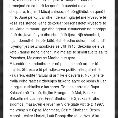
pranojmë se sa herë ka qenë në pushtet e djathta
shqiptare, trajtimi i kësaj shtrese, në përgjithësi, ka qenë i
mirë. Janë përkujtuar dhe nderuar ngjarjet më kryesore të
kësaj rezistence. Janë dekoruar përsonalitetet kryesore të
saj. Janë miratuar ligje dhe ngritur institucione në mbrojtje
të të drejtave të tyre dhe shumë të tjera. Një shembull,
mjaft domethënës për këtë, është edhe dekorimi së fundi i
Kryengritjes së Zhabokikës së vitit 1948, dekorim që e vë
këtë krahinë në të njejtën linjë me atë të simotrave të saj të
Postribës, Malësisë së Madhe e të tjera.
E kundërta ka ndodhur kur në pushtet kanë ardhur të
majtët. Shtresa e të përndjekurve politik, njësoj si në të
kaluarën, është trajtuar si armike e qeverisë. Nuk janë të
rralla edhe rastet e zhdukjes fizike të atyre që kishin filluar
të ngjisnin shkallët e karrierës. Të mos harrojmë Bujar
Kaloshin në Tiranë, Kujtim Frangun në Mat, Bashkim
Shkurtin në Lushnje, Fredi Shehun në Gjirokastër dhe,
sidomos, masakrën e kryer në Vlorë gjatë vitit të zi 1997,
me vrasjen e Gjergj Mehmetit, Gëzim Shabanit, Besim
Manolit, Valter Harizit, Lutfi Rapajt dhe të tjerëve. A ka