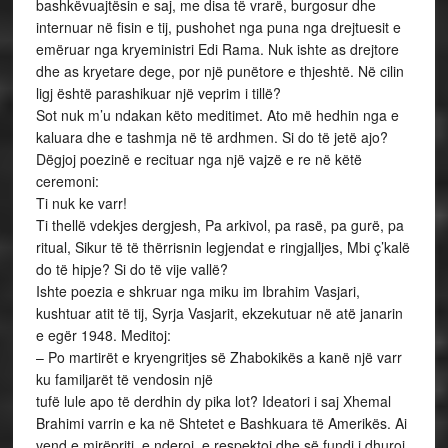
bashkëvuajtësin e saj, me disa të vrarë, burgosur dhe
internuar në fisin e tij, pushohet nga puna nga drejtuesit e
emëruar nga kryeministri Edi Rama. Nuk ishte as drejtore
dhe as kryetare dege, por një punëtore e thjeshtë. Në cilin
ligj është parashikuar një veprim i tillë?
Sot nuk m’u ndakan këto meditimet. Ato më hedhin nga e
kaluara dhe e tashmja në të ardhmen. Si do të jetë ajo?
Dëgjoj poezinë e recituar nga një vajzë e re në këtë
ceremoni:
Ti nuk ke varr!
Ti thellë vdekjes dergjesh, Pa arkivol, pa rasë, pa gurë, pa
ritual, Sikur të të thërrisnin legjendat e ringjalljes, Mbi ç’kalë
do të hipje? Si do të vije vallë?
Ishte poezia e shkruar nga miku im Ibrahim Vasjari,
kushtuar atit të tij, Syrja Vasjarit, ekzekutuar në atë janarin
e egër 1948. Meditoj:
– Po martirët e kryengritjes së Zhabokikës a kanë një varr
ku familjarët të vendosin një
tufë lule apo të derdhin dy pika lot? Ideatori i saj Xhemal
Brahimi varrin e ka në Shtetet e Bashkuara të Amerikës. Ai
vend e mirëpriti, e nderoi, e respektoi dhe së fundi i dhuroi