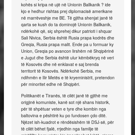
kohës si kripa në ujë në Unionin Ballkanik ? ide
kjo e hedhur rishtas prej diplomacisë amerikane
në marrëveshje me BE. Të gjitha shenjat janë të
qarta se kush do ta dominojë Unionin Ballkanik,
ndërkohë që, siç shprehej dikur patrioti i shquar
Sali Nivica, Serbia është Rusia prapa kodrës dhe
Greqia, Rusia prapa malit. Ende pa u formuar ky
Union, Greqia po avancon lirshëm në Shqipërinë
e Jugut dhe Serbia është ulur këmbëkryq në veri
të Kosovës dhe në enklavat e saj brenda
territorit të Kosovës. Ndërkohë Serbia, me
ndihmën e Ilir Metës e të kryeministrit, pretendon
për minoritet edhe në Shqipëri.
Politikanët e Tiranës, të cilët janë të gjithë me
origjinë komuniste, kanë sot një shans historik,
për të shpëtuar veten e tyre dhe kombin nga
baltovina e pështirë ku po fundosen çdo ditë.
Njëzet ish-kuadrot e rëndësishëm të DSJ-së, për
të cilët bëhet fjalë, rrjedhin nga familje të