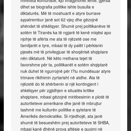
mirëfillta komuniste; kjo imagjinohet lehtë, gjersa
dihet se biografia politike ishte busulla e
diktaturës. Më të moshuarit e atyre burrave
sypatrembur janë sot 62 vjeç dhe gëzojnë
shëndet të shkëlqyer. Shumë prej politikanëve të
sotëm të Tiranës ka të ngjarë të kenë miqësi apo
njohje të afërta me ata të njëzetë ose me
familjarët e tyre, mbasi të dy palët i përkisnin
pjesës më të privilegjuar të shoqërisë shqiptare
nën diktaturë. Në këto rrethana tejet të
favorshme për ta, politikanët e sotëm shqiptarë
nuk duhet të ngurrojnë për t?iu mundësuar atyre
trimave rikthimin zyrtarisht në atdhe. Ata të
njëzetë do të shërbenin si një kontingjent i
shkëlqyer për zgjidhjen e situatës kritike
shqiptare, mbasi gëzojnë mirëbesimin e plotë të
autoriteteve amerikane dhe janë të mbrujtur
tashmë me kulturën politike e qytetare të
Amerikës demokratike. Si rrjedhojë, ata janë
shumë të besueshëm prej autoriteteve të SHBA,
mbasi kanë dhënë prova aftësie e guximi në