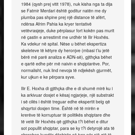
1984 (qysh prej vitit 1978), nuk kisha nga ta dija
se Fatmir Merdari është goditur natën me dy
plumba pas shpine prej një distance të afërt,
ndërsa Afrim Pahia ka kryer tentativë
vetëvrasjeje, duke përplasur fort kokën pas murit
në çastin e arrestimit me urdhër të Ilir Hoxhës.
Ka vdekur në spital. Nëse u bëhet ekspertiza
skeleteve të këtyre dy heronjve (mbasi t’iu jetë
bërë më parë analiza e ADN-së), gjithçka bëhet
e qartë edhe për më naivin e shqiptarëve. Por,
normalisht, nuk lind nevoja të ndjekësh gjurmët,
kur ujkun e ke përpara syve.
Ilir E. Hoxha di gjithçka dhe e di shumë mirë ku i
ka arkivuar dosjet e kësaj ngjarjeje, një substrakt
i së cilës i është treguar edhe ekspertit belg që
shqyrtoi dosjen time. Është në të mirën e
krerëve të korruptuar të politikës shqiptare dhe
të vetë Ilir Hoxhës që gjithçka t?i bëhet e ditur
sot popullit shqiptar, para se ky t?i detyrojë ata të
shprehen kundër dëshirës së tyre për një gjë të