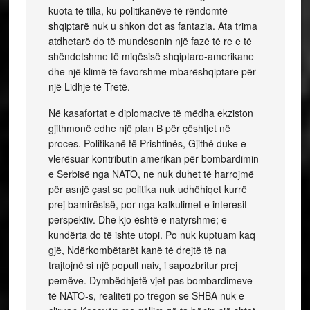
kuota të tilla, ku politikanëve të rëndomtë
shqiptarë nuk u shkon dot as fantazia. Ata trima
atdhetarë do të mundësonin një fazë të re e të
shëndetshme të miqësisë shqiptaro-amerikane
dhe një klimë të favorshme mbarëshqiptare për
një Lidhje të Tretë.
Në kasafortat e diplomacive të mëdha ekziston
gjithmonë edhe një plan B për çështjet në
proces. Politikanë të Prishtinës, Gjithë duke e
vlerësuar kontributin amerikan për bombardimin
e Serbisë nga NATO, ne nuk duhet të harrojmë
për asnjë çast se politika nuk udhëhiqet kurrë
prej bamirësisë, por nga kalkulimet e interesit
perspektiv. Dhe kjo është e natyrshme; e
kundërta do të ishte utopi. Po nuk kuptuam kaq
gjë, Ndërkombëtarët kanë të drejtë të na
trajtojnë si një popull naiv, i sapozbritur prej
pemëve. Dymbëdhjetë vjet pas bombardimeve
të NATO-s, realiteti po tregon se SHBA nuk e