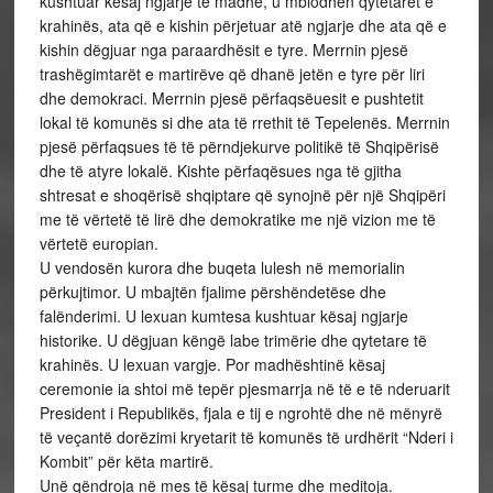
kushtuar kësaj ngjarje të madhe, u mblodhën qytetarët e
krahinës, ata që e kishin përjetuar atë ngjarje dhe ata që e
kishin dëgjuar nga paraardhësit e tyre. Merrnin pjesë
trashëgimtarët e martirëve që dhanë jetën e tyre për liri
dhe demokraci. Merrnin pjesë përfaqsëuesit e pushtetit
lokal të komunës si dhe ata të rrethit të Tepelenës. Merrnin
pjesë përfaqsues të të përndjekurve politikë të Shqipërisë
dhe të atyre lokalë. Kishte përfaqësues nga të gjitha
shtresat e shoqërisë shqiptare që synojnë për një Shqipëri
me të vërtetë të lirë dhe demokratike me një vizion me të
vërtetë europian.
U vendosën kurora dhe buqeta lulesh në memorialin
përkujtimor. U mbajtën fjalime përshëndetëse dhe
falënderimi. U lexuan kumtesa kushtuar kësaj ngjarje
historike. U dëgjuan këngë labe trimërie dhe qytetare të
krahinës. U lexuan vargje. Por madhështinë kësaj
ceremonie ia shtoi më tepër pjesmarrja në të e të nderuarit
President i Republikës, fjala e tij e ngrohtë dhe në mënyrë
të veçantë dorëzimi kryetarit të komunës të urdhërit “Nderi i
Kombit” për këta martirë.
Unë qëndroja në mes të kësaj turme dhe meditoja.