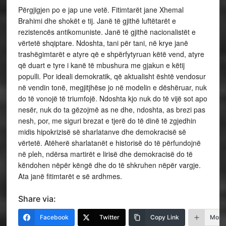
Përgjigjen po e jap une vetë. Fitimtarët jane Xhemal
Brahimi dhe shokët e tij. Janë të gjithë luftëtarët e
rezistencës antikomuniste. Janë të gjithë nacionalistët e
vërtetë shqiptare. Ndoshta, tani për tani, në krye janë
trashëgimtarët e atyre që e shpërfytyruan këtë vend, atyre
që duart e tyre i kanë të mbushura me gjakun e këtij
populli. Por ideali demokratik, që aktualisht është vendosur
në vendin tonë, megjitjhëse jo në modelin e dëshëruar, nuk
do të vonojë të triumfojë. Ndoshta kjo nuk do të vijë sot apo
nesër, nuk do ta gëzojmë as ne dhe, ndoshta, as brezi pas
nesh, por, me siguri brezat e tjerë do të dinë të zgjedhin
midis hipokrizisë së sharlatanve dhe demokracisë së
vërtetë. Atëherë sharlatanët e historisë do të përfundojnë
në pleh, ndërsa martirët e lirisë dhe demokracisë do të
këndohen nëpër këngë dhe do të shkruhen nëpër vargje.
Ata janë fitimtarët e së ardhmes.
Share via:
Facebook
Twitter
Copy Link
More