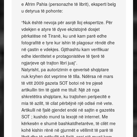
e Afrim Pahia (personazhe të librit), eksperti belg
u detyrua të pohonte:
“Nuk është nevoja për asnjë lloj ekspertize. Për
vdekjen e atyre të dyve ekzistojnë dosjet
përkatëse në Tiranë, ku unë kam parë edhe
fotografitë e tyre kur ishin të plagosur rëndë dhe
në çastin e vdekjes. Gjithashtu kam verifikuar
edhe identitetet e protagonistëve të tjerë të
ngjarjeve që trajton libri juaj”.
Natyrisht, pa autorizimin e qeverisë shqiptare
nuk kryhen dot veprime të tilla. Ndërsa në mars
të vitit 2009 gazeta SOT botoi në tre pjesë
artikullin tim të gjatë me titull: Një zë nga
shkretëtira shqiptare, ku trajtohen peripecitë e
mia të azilit, të cilat përbëjnë një odisé më vete.
Artikulli në fjalë gjendet endé në sajtin e gazetës
SOT ; kushdo mund ta lexojë në internet. Me
kërkesën e shumë bashkatdhetarëve, të cilët me
kohë kishin rënë në gjurmët e vëllimit të parë të
librit dhe të artikullit në fjalë, prej një muaji kam