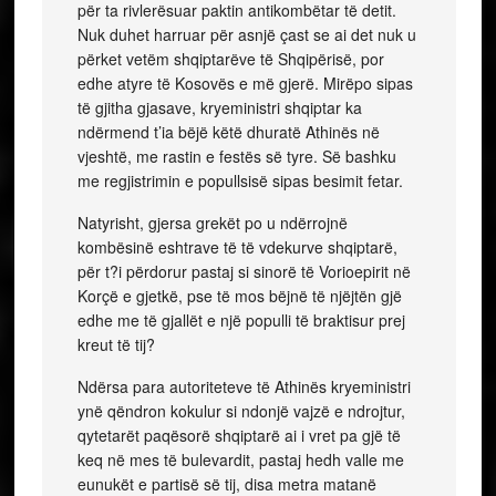
për ta rivlerësuar paktin antikombëtar të detit.
Nuk duhet harruar për asnjë çast se ai det nuk u
përket vetëm shqiptarëve të Shqipërisë, por
edhe atyre të Kosovës e më gjerë. Mirëpo sipas
të gjitha gjasave, kryeministri shqiptar ka
ndërmend t’ia bëjë këtë dhuratë Athinës në
vjeshtë, me rastin e festës së tyre. Së bashku
me regjistrimin e popullsisë sipas besimit fetar.
Natyrisht, gjersa grekët po u ndërrojnë
kombësinë eshtrave të të vdekurve shqiptarë,
për t?i përdorur pastaj si sinorë të Vorioepirit në
Korçë e gjetkë, pse të mos bëjnë të njëjtën gjë
edhe me të gjallët e një populli të braktisur prej
kreut të tij?
Ndërsa para autoriteteve të Athinës kryeministri
ynë qëndron kokulur si ndonjë vajzë e ndrojtur,
qytetarët paqësorë shqiptarë ai i vret pa gjë të
keq në mes të bulevardit, pastaj hedh valle me
eunukët e partisë së tij, disa metra matanë