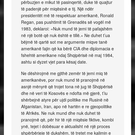
përbuzjen e mikut të pasinqertë, duke të quajtur
të padenjë për miqësinë e tij. Një ndër
presidentët më të respektuar amerikanë, Ronald
Regan, pas pushtimit të Grenadës së vogël më
1983, deklaroi: «Nuk mund të jemi të pafajshëm
në një botë që nuk është e tillë.» Ne duhet t’ua
bëjmë të qartë sot me argumente miqve tanë
amerikanë fajin që ka bërë CIA dhe diplomacia e
fshehtë amerikane ndaj Shqipërisë në maj 1984,
ashtu si dyzet vjet para kësaj date.
Ne dëshirojmë me gjithë zemër të jemi miq të
amerikanëve, por nuk mund të pranojmë në
asnjë mënyrë që trojet tona në jug të Shqipërisë
dhe në veri të Kosovës e ndofta më gjerë, t’iu
shërbejnë atyre për ujdi politike me Rusinë në
Afganistan, Iran, apo në hartën e re gjeopolitike
të Afrikës. Ne nuk mund dhe nuk duhet të
pranojmë që, për hir të një miqësie fiktive, kombi
ynë, tejet i dobësuar e aktualisht në një proces
shpërbërjeje të dukshëm, të tretet me kalimin e