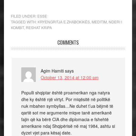
FILED UNDER:
ESSE
TAGGED WITH:
KRYENGRITJA E ZHABOKIKËS
,
MEDITIM
,
NDERI I
KOMBIT
,
RESHAT KRIPA
COMMENTS
Agim Hamiti
says
October 13, 2014 at 12:00 pm
Populli shqiptar është proamerikan nga natyra
dhe ky është një virtyt. Por miqësitë në politikë
nuk mbahen symbyllas…Ne duhet t’ua bëjmë të
qartë sot me argumente miqve tanë amerikanë
fajin që ka bërë CIA dhe diplomacia e fshehtë
amerikane ndaj Shqipërisë në maj 1984, ashtu si
dyzet vjet para kësaj date.