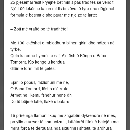
25 pjesëmarrësit kryejnë betimin sipas traditës së vendit.
Një 100 lekëshe kalon midis buzëve të tyre dhe dëgjohet
formula e betimit e shqiptuar me një zë të lartë:
– Zoti më vraftë po të tradhëtoj!
Me 100 lekëshet e mbledhura blihen qirinj dhe ndizen në
tyrbe.
Çeta ka edhe hymnin e saj. Ajo është Kënga e Baba
Tomorrit. Kjo këngë u këndua
ditën e formimit të çetës:
Ejani o popull, mblidhuni me ne,
O Baba Tomorri, lësho një rrufe!
Armët ne i kemi, fshehur nënë dh
Do të bëjmë luftë, flakë e batare!
Të prirë nga flamuri i kuq me zhgabën dykrenore në mes,
pa yllin e urryer të komunizmit, luftëtarët fillojnë betejën me
mijra forca të dërguara nga sigurimi i shtetit, të ardhura