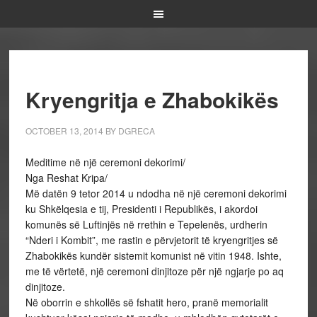
Kryengritja e Zhabokikës
OCTOBER 13, 2014
BY
DGRECA
Meditime në një ceremoni dekorimi/
Nga Reshat Kripa/
Më datën 9 tetor 2014 u ndodha në një ceremoni dekorimi
ku Shkëlqesia e tij, Presidenti i Republikës, i akordoi
komunës së Luftinjës në rrethin e Tepelenës, urdherin
“Nderi i Kombit”, me rastin e përvjetorit të kryengritjes së
Zhabokikës kundër sistemit komunist në vitin 1948. Ishte,
me të vërtetë, një ceremoni dinjitoze për një ngjarje po aq
dinjitoze.
Në oborrin e shkollës së fshatit hero, pranë memorialit