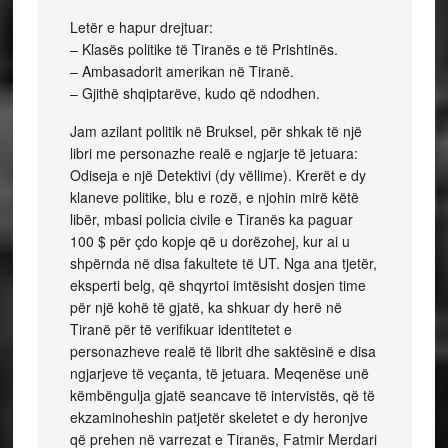
Letër e hapur drejtuar:
– Klasës politike të Tiranës e të Prishtinës.
– Ambasadorit amerikan në Tiranë.
– Gjithë shqiptarëve, kudo që ndodhen.
Jam azilant politik në Bruksel, për shkak të një
libri me personazhe realë e ngjarje të jetuara:
Odiseja e një Detektivi (dy vëllime). Krerët e dy
klaneve politike, blu e rozë, e njohin mirë këtë
libër, mbasi policia civile e Tiranës ka paguar
100 $ për çdo kopje që u dorëzohej, kur ai u
shpërnda në disa fakultete të UT. Nga ana tjetër,
eksperti belg, që shqyrtoi imtësisht dosjen time
për një kohë të gjatë, ka shkuar dy herë në
Tiranë për të verifikuar identitetet e
personazheve realë të librit dhe saktësinë e disa
ngjarjeve të veçanta, të jetuara. Meqenëse unë
këmbëngulja gjatë seancave të intervistës, që të
ekzaminoheshin patjetër skeletet e dy heronjve
që prehen në varrezat e Tiranës, Fatmir Merdari