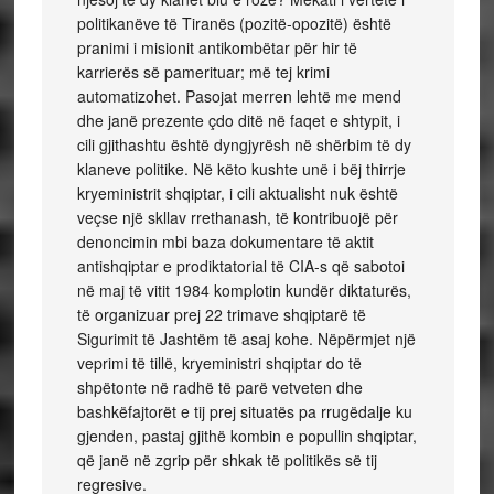
politikanëve të Tiranës (pozitë-opozitë) është
pranimi i misionit antikombëtar për hir të
karrierës së pamerituar; më tej krimi
automatizohet. Pasojat merren lehtë me mend
dhe janë prezente çdo ditë në faqet e shtypit, i
cili gjithashtu është dyngjyrësh në shërbim të dy
klaneve politike. Në këto kushte unë i bëj thirrje
kryeministrit shqiptar, i cili aktualisht nuk është
veçse një skllav rrethanash, të kontribuojë për
denoncimin mbi baza dokumentare të aktit
antishqiptar e prodiktatorial të CIA-s që sabotoi
në maj të vitit 1984 komplotin kundër diktaturës,
të organizuar prej 22 trimave shqiptarë të
Sigurimit të Jashtëm të asaj kohe. Nëpërmjet një
veprimi të tillë, kryeministri shqiptar do të
shpëtonte në radhë të parë vetveten dhe
bashkëfajtorët e tij prej situatës pa rrugëdalje ku
gjenden, pastaj gjithë kombin e popullin shqiptar,
që janë në zgrip për shkak të politikës së tij
regresive.