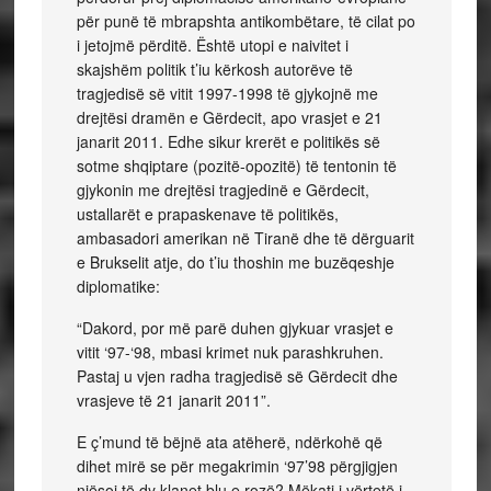
për punë të mbrapshta antikombëtare, të cilat po
i jetojmë përditë. Është utopi e naivitet i
skajshëm politik t’iu kërkosh autorëve të
tragjedisë së vitit 1997-1998 të gjykojnë me
drejtësi dramën e Gërdecit, apo vrasjet e 21
janarit 2011. Edhe sikur krerët e politikës së
sotme shqiptare (pozitë-opozitë) të tentonin të
gjykonin me drejtësi tragjedinë e Gërdecit,
ustallarët e prapaskenave të politikës,
ambasadori amerikan në Tiranë dhe të dërguarit
e Brukselit atje, do t’iu thoshin me buzëqeshje
diplomatike:
“Dakord, por më parë duhen gjykuar vrasjet e
vitit ‘97-‘98, mbasi krimet nuk parashkruhen.
Pastaj u vjen radha tragjedisë së Gërdecit dhe
vrasjeve të 21 janarit 2011”.
E ç’mund të bëjnë ata atëherë, ndërkohë që
dihet mirë se për megakrimin ‘97’98 përgjigjen
njësoj të dy klanet blu e rozë? Mëkati i vërtetë i