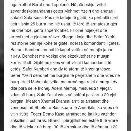
nga rrethet Berat dhe Tepelenë. Në përleshjet vritet
zëvendëskomandanti i çetës Mehmet Yzeiri dhe anëtari i
shtabit Salo Kaso. Pas një beteje të gjatë, ku përballë njeri-
tjetrit ishin 25 burra me një ushtri të tërë të armatosur gjer
në dhëmbë, çetra shpërndahet. Fillojnë ndjekjet dhe
arrestimet e pjesmarrësve. Shaqo Limja dhe Sefer Yzeiri
rezistojnë për një kohë të gjatë, ndërsa komandanti i çetës,
Bajram Kamberi, mundi të kapet vetëm në muajin janar
1949. Dënohet me vdekje dhe ekzekutohet në muajin
korrik 1949. Gjatë ndjekjes vritet vëllai i komandantit të
çetës, Safet Kamberi dhe dy të afërm të kryengritësve.
Sefer Yzeiri dënohet me burgim të përjetshëm dhe vdes në
burg. Hajri Mahmutaj vritet me armë nga rojet e burgut dy
ditë para se lë lirohej. Adem Memaj, mësues 21 vjeçar,
vdes në burg. Sulo Zaimi vdes në shtëpi pasi kreu 20 vjet
burgim. Ideatori Xhemal Brahimi arriti të arratiset dhe
vendoset në Shtetet e Bashkuara të Amerikës, ku vdes në
vitin 1983. Toger Demo Kaso arratiset ne Itali ku vazhdon
shkollimin ushtarak. Bilanci i përgjithshëm është 9 të vrarë
dhe të vdekur në burg, 30 të arrestuar dhe të dënuar. 122