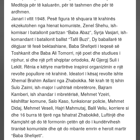
Meditoja për të kaluarën, për të tashmen dhe për të
ardhmen.
Janari i vitit 1948. Pesë figura të shquara të krahinës
ekzekutohen nga hienat komuniste, Zenel Shehu, ish-
komisar i batalionit partizan “Baba Abaz”, Syrja Vasjari, ish-
komandant i batalionit ballist “Tafil Buzi”, Dy baballarë të
dëgjuar të fesë bektashiane, Baba Shefqeti i teqesë së
Toshkanit dhe Baba Ali Tomorri, një poet dhe studiues i
njohur, si dhe një prft shqiptar ortodoks, At Gjergj Suli i
Leklit. Rënia e këtyre martirëve inspiroi organizimin e një
revolte popullore në krahinë. Ideatori i kësaj revolte ishte
Xhemal Brahim Asllani nga Zhabokika. Në krah të tij ishin
Sulo Zaimi, ish-major i ushtrisë mbretërore, Bajram
Kamberi, ish xhandar i mbretërisë, Mehmet Yzeiri,
këshilltar komune, Salo Kaso, funksionar policie, Mehmet
Didaj, Mehmet Veseli, Hajri Mahmutaj, Balil Veliu, korriere si
dhe 16 burra të tjerë nga fshatrat Zhabokikë, Luftinjë dhe
Kamçisht që do të formonin çetën që do i kundërvihesh
tiranisë komuniste dhe që do mbante emrin e heroit martir
“Baba Shefqeti”.