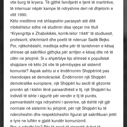
vite burg të kryera. Të gjithë familjarët e tjerë të martirëve,
të internuar nëpër kampe të ndryshme deri në dhjetorin e
vitit 1990.
Këto meditime më shfaqeshin parasysh atë ditë
mbështetur edhe në studimin disa vjeçar me titull
“Kryengritja e Zhabokikës, korrik-tetor 1948” të studiuesit,
profesorit, shkrimtarit dhe poetit të nderuar Sadik Bejko.
Por, njëkohësisht, meditoja edhe për të tanishmen e kësaj
shtrese që sakrifikoi gjithçka për arritjen e kësaj dite në të
cilën ne jetojmë. Si u shpërblye kjo shtresë e popullsisë
shqiptare në këto 24 vite të përmbysjes së sistemit
komunist? Aspak ashtu si e ëndërronim Shqipërinë pas
rivendosjes së demokracisë. Ëndërronim një Shqipëri
demokratike europiane, një Shqipëri ku secili të gëzonte
pronën që i kishin lënë paraardhësit e tij, një Shqipëri ku
individi të ishte i sigurtë për vendin e tij të punës,
pamvarësisht nga ndryshimi i qeverive, që është një gjë
normale në sistemin ku jetojmë, për një Shqipëri ku të
nderoheshin dhe respektoheshin figurat që sakrifikuan jetët
e tyre ne luftën e gjatë kundër komunizmit.
Por, a ndodhi kjo? Për të qenë të sinqertë duhet të