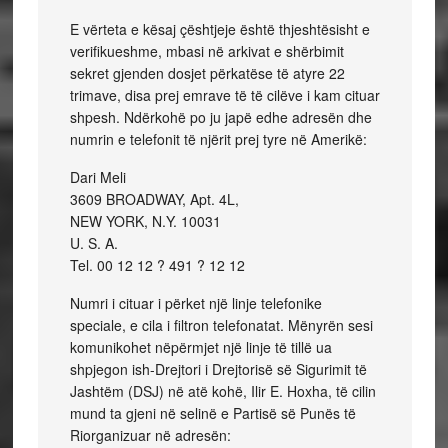
E vërteta e kësaj çështjeje është thjeshtësisht e
verifikueshme, mbasi në arkivat e shërbimit
sekret gjenden dosjet përkatëse të atyre 22
trimave, disa prej emrave të të cilëve i kam cituar
shpesh. Ndërkohë po ju japë edhe adresën dhe
numrin e telefonit të njërit prej tyre në Amerikë:
Dari Meli
3609 BROADWAY, Apt. 4L,
NEW YORK, N.Y. 10031
U. S. A.
Tel. 00 12 12 ? 491 ? 12 12
Numri i cituar i përket një linje telefonike
speciale, e cila i filtron telefonatat. Mënyrën sesi
komunikohet nëpërmjet një linje të tillë ua
shpjegon ish-Drejtori i Drejtorisë së Sigurimit të
Jashtëm (DSJ) në atë kohë, Ilir E. Hoxha, të cilin
mund ta gjeni në selinë e Partisë së Punës të
Riorganizuar në adresën: