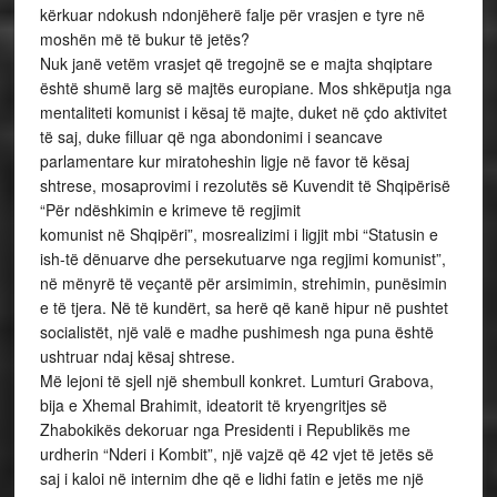
kërkuar ndokush ndonjëherë falje për vrasjen e tyre në
moshën më të bukur të jetës?
Nuk janë vetëm vrasjet që tregojnë se e majta shqiptare
është shumë larg së majtës europiane. Mos shkëputja nga
mentaliteti komunist i kësaj të majte, duket në çdo aktivitet
të saj, duke filluar që nga abondonimi i seancave
parlamentare kur miratoheshin ligje në favor të kësaj
shtrese, mosaprovimi i rezolutës së Kuvendit të Shqipërisë
“Për ndëshkimin e krimeve të regjimit
komunist në Shqipëri”, mosrealizimi i ligjit mbi “Statusin e
ish-të dënuarve dhe persekutuarve nga regjimi komunist”,
në mënyrë të veçantë për arsimimin, strehimin, punësimin
e të tjera. Në të kundërt, sa herë që kanë hipur në pushtet
socialistët, një valë e madhe pushimesh nga puna është
ushtruar ndaj kësaj shtrese.
Më lejoni të sjell një shembull konkret. Lumturi Grabova,
bija e Xhemal Brahimit, ideatorit të kryengritjes së
Zhabokikës dekoruar nga Presidenti i Republikës me
urdherin “Nderi i Kombit”, një vajzë që 42 vjet të jetës së
saj i kaloi në internim dhe që e lidhi fatin e jetës me një