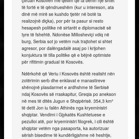
çliruan Kosovën me qëllim që ta bënin një shtet
të fortë e të qëndrueshëm (kur u intereson, ata
dinë më mirë se kushdo tjetër në botë ta
realizojnë diçka), por për ta pasur si resto
hesapesh politike në sirtarët e diplomacisë së
tyre të fshehtë. Ndonëse Millosheviçi vdiq në
burg, Serbia sot jo vetëm nuk trajtohet si shtet
agresor, por dalëngadalë asaj po i krijohen
konjuktura të tilla politike që e bëjnë optimiste
për rifitimin gradual të Kosovës.
Ndërkohë që Veriu i Kosovës është realisht nën
zotërimin serb dhe enklavat e manastireve
shënojnë plasdarmet e ardhshme të Serbisë
ndaj Kosovës së rraskapitur, Greqia po anekson
në mes të ditës Jugun e Shqipërisë. 354,3 km²
të detit Jon iu falën Athinës nga kryeministri
shqiptar. Vendimi i Gjykatës Kushtetuese e
pezulloi atë, por kryeministri filogrek, i cili është
shqiptar vetëm nga pasaporta, ka autorizuar
sërish bisedime të kundërligjshme në heshtje,