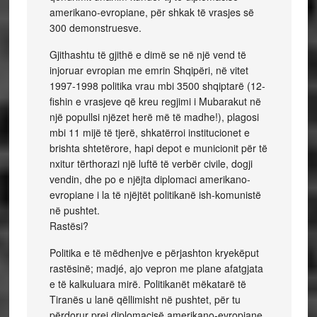
amerikano-evropiane, për shkak të vrasjes së
300 demonstruesve.
Gjithashtu të gjithë e dimë se në një vend të
injoruar evropian me emrin Shqipëri, në vitet
1997-1998 politika vrau mbi 3500 shqiptarë (12-
fishin e vrasjeve që kreu regjimi i Mubarakut në
një popullsi njëzet herë më të madhe!), plagosi
mbi 11 mijë të tjerë, shkatërroi institucionet e
brishta shtetërore, hapi depot e municionit për të
nxitur tërthorazi një luftë të verbër civile, dogji
vendin, dhe po e njëjta diplomaci amerikano-
evropiane i la të njëjtët politikanë ish-komunistë
në pushtet.
Rastësi?
Politika e të mëdhenjve e përjashton kryekëput
rastësinë; madjé, ajo vepron me plane afatgjata
e të kalkuluara mirë. Politikanët mëkatarë të
Tiranës u lanë qëllimisht në pushtet, për tu
përdorur prej diplomacisë amerikano-evropiane