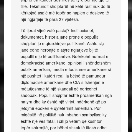
tillë. Tekefundit shqiptarët në këtë rast nuk do të
kërkojnë asgjë më tepër se hapjen e dosjeve të
një ngjarjeje të para 27 vjetësh.
Të tjerat vijnë vetë pastaj? Institucionet,
dokumentet, historia janë pronë e popullit
shqiptar, jo e qiraxhinjve politikanë. Ashtu siç
janë edhe heronjtë e atyre ngjarjeve bij të
popullit e jo të politikanëve. Ndërkohë normat e
demokracisë amerikane, opinioni i shëndetshëm
publik amerikan, media e fuqishme amerikane si
një pushtet i katërt real, ia bëjnë të pamundur
diplomacisë amerikane dhe CIA-s fshehjen e
mëtutjeshme të një skandali që ndriçohet
sadopak. Populli shqiptar është proamerikan nga
natyra dhe ky është një virtyt, ndërkohë që po
jetojmë epokën e qytetërimit amerikan. Por
miqësitë në politikë nuk mbahen symbyllas: ky
është një ves fatal, i cili jo vetëm që kushton
tepër shtrenjtë, por bëhet shkak të fitosh edhe