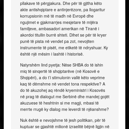
pllakave të përgjakura. Dhe për të gjitha këto
akte antishqiptare e antinjerëzore, pa llogaritur
korrupsionin më të madh në Evropë dhe
ngujimet e gjakmarrjes mesjetare të mijëra
familjeve, ambasadori amerikan në Tiranë i
akordoi titullin burrë shteti. Dihet se për të kryer
punë të pista në vendet pa zot, nevojiten
instrumente të pisët, me etiketë të ndryshuar. Ky
është një mësim i lashtë i historisë.
Natyrshëm lind pyetja: Nëse SHBA do të ishin
miq të sinqertë të shqiptarëve (në Kosovë e
Shqipëri), a do t’i stimulonin vallë këto veprime
kaq të dëmshme në vendet tona respektive? A
do të akuzohej aq rëndë kryeministri i Kosovës
në prag të dialogut me Serbinë dhe mandej gojët
akuzuese të heshtnin si me magji, mbasi të
merrte rrugë ky dialog me leverdi të njëanshme?
Nuk është e nevojshme të jesh politikan, për të
kuptuar se gjashtë milionë izraelitë bëjnë ligjin në