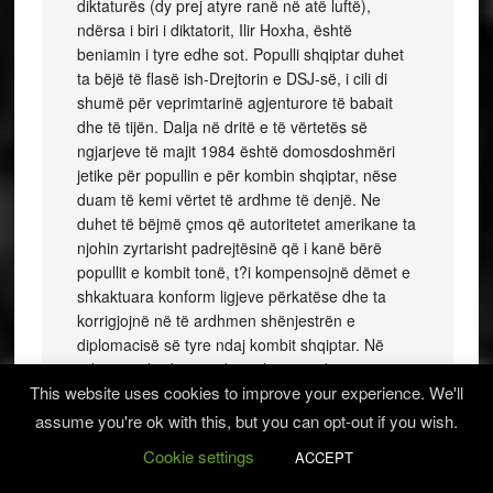
diktaturës (dy prej atyre ranë në atë luftë),
ndërsa i biri i diktatorit, Ilir Hoxha, është
beniamin i tyre edhe sot. Populli shqiptar duhet
ta bëjë të flasë ish-Drejtorin e DSJ-së, i cili di
shumë për veprimtarinë agjenturore të babait
dhe të tijën. Dalja në dritë e të vërtetës së
ngjarjeve të majit 1984 është domosdoshmëri
jetike për popullin e për kombin shqiptar, nëse
duam të kemi vërtet të ardhme të denjë. Ne
duhet të bëjmë çmos që autoritetet amerikane ta
njohin zyrtarisht padrejtësinë që i kanë bërë
popullit e kombit tonë, t?i kompensojnë dëmet e
shkaktuara konform ligjeve përkatëse dhe ta
korrigjojnë në të ardhmen shënjestrën e
diplomacisë së tyre ndaj kombit shqiptar. Në
arkivin e shërbimit sekret shqiptar ekzistojnë të
This website uses cookies to improve your experience. We'll
gjitha dosjet përkatëse, që mundësojnë
zbardhjen e kësaj çështjeje jetike brenda një
assume you're ok with this, but you can opt-out if you wish.
gjysmë ore. Nuk ka forcë që ta mposhtë të
Cookie settings
ACCEPT
vërtetën. Politikanët e opozitës kosovare janë në
pozicion të përshtatshëm për të dhënë një