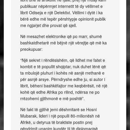
publikuar nëpërmjet internetit të dy vëllimet e
librit Odiseja e një Detektivi. Vëllimi i dytë i ka
bërë edhe më tepër përshtypje opinionit publik
me ngjarjet dhe provat që sjell.
Në mesazhet elektronike që po marr, shumë
bashkatdhetarë më bëjnë një vërejtje që më ka
preokupuar:
“Një sekret i rëndësishëm, që lidhet me fatet e
kombit e të popullit shqiptar, nuk duhet lënë që
ta mbulojë pluhuri i kohës në asnjë rrethanë e
për asnjë arsye. Përndryshe edhe ju, si autor i
librit, bëheni bashkëfajtor me keqbërësit, në një
kohë që edhe Afrika po rilind, ndërsa ne po
rrëzohemi gjithmonë e më poshtë”.
Në fakt të gjithë jemi dëshmitarë se Hosni
Mubarak, lideri i një populli 80-milionësh në
Afrikë, u detyrua të braktiste postin prej
qëndrimit unanim kundër tij të diplomacisë