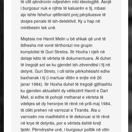
të cilit qëndronin ndjeshëm mbi ideologjitë. Asnjë
i burgosur nuk e njihte të kaluarën e tij, mbasi
ajo ishte fshehur qëllimisht prej përpiluesve të
dosjes penale të ish-detektivit. Ky u hap në
mirëbesim tek unë.
Miqësia me Hamit Melin u bë shkak që unë të
lidhesha më vonë tërthorazi me grupin
komplotist të Guri Stretos. Ilir Hoxha i njeh në
detaje këto të vërteta të dokumentuara. Ai duhet
të tregojë sot se ku gjendet ish-zëvendësi i tij në
detyrë, Guri Streto, i cili ishte përkohësisht edhe
baxhanak i tij (i martuar ditën e enjte më 26
janar 1984). Ilir Hoxha duhet të tregojë gjithashtu
ku gjenden aktualisht dy vëllezërit Hamit e Dari
Meli, si edhe të pohojë rrethanat e vërteta të
vdekjes së dy heronjve të rënë në prill-maj 1984,
të cilët prehen në varrezat e Tiranës. Ata u
varrosën me madhështi e të dekoruar si të rënë
në krye të detyrës, por e vërteta është krejt
tjetër. Përndryshe unë, i burgosur politik në vitin