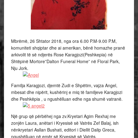
Mbrëmë, 26 Shtator 2018, nga ora 6.00 P.M-9.00 P.M,
komuniteti shqiptar dhe ai amerikan, bënë homazhe pranë
arkivolit të së ndjerës Rose Karagjozi(Peshkepia) në
Shtëpinë Mortore”Dalton Funeral Home” në Floral Park,
Nju Jork.
Familja Karagjozi, djemtë Zudi e Shpëtim, vajza Angel,
mbesat dhe nipërit, kushërinj e miq të familjeve Karagjozi
dhe Peshkëpia , u ngushëlluan edhe nga shumë vatranë.
Një grup që përbëhej nga zv.Kryetari Agim Rexhaj me
zonjën Laura, anëtari i Kryesisë së Vatrës Zef Balaj, ish
nënkryetari Asllan Bushati, editori i Diellit Dalip Greca,
ngushëlluan në emër së Kryesisë së Vatrës.