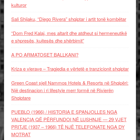
kulturor
Sali Shijaku, “Diego Rivera” shqiptar i artit tonë kombëtar
“Dom Fred Kalaj, mes altarit dhe atdheut si hermeneutikë
e shpresës, kujtesës dhe shërbimit”
A PO ARMATOSET BALLKANI?
Kriza e vlerave – Tragjedia e vërtetë e tranzicionit shqiptar
Green Coast sjell Nammos Hotels & Resorts në Shqipëri:
Një destinacion i ri lifestyle merr formë në Rivierën
Shqiptare
PUEBLO (1966) / HISTORIA E SPANJOLLES NGA
VALENCIA QË PËRFUNDOI NË LUSHNJE — 29 VJET
PRITJE (1937 – 1966) TË NJË TELEFONATE NGA DY
MOTRAT