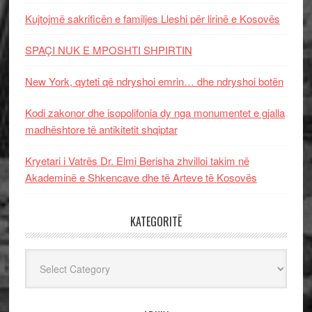
Kujtojmë sakrificën e familjes Lleshi për lirinë e Kosovës
SPAÇI NUK E MPOSHTI SHPIRTIN
New York, qyteti që ndryshoi emrin… dhe ndryshoi botën
Kodi zakonor dhe isopolifonia dy nga monumentet e gjalla
madhështore të antikitetit shqiptar
Kryetari i Vatrës Dr. Elmi Berisha zhvilloi takim në
Akademinë e Shkencave dhe të Arteve të Kosovës
KATEGORITË
Kategoritë