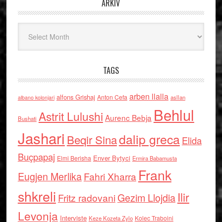
ARKIV
Arkiv
TAGS
arben llalla
alfons Grishaj
Anton Cefa
asllan
albano kolonjari
Behlul
Astrit Lulushi
Aurenc Bebja
Bushati
Jashari
dalip greca
Beqir Sina
Elida
Buçpapaj
Enver Bytyci
Elmi Berisha
Ermira Babamusta
Frank
Eugjen Merlika
Fahri Xharra
shkreli
Ilir
Gezim Llojdia
Fritz radovani
Levonja
Interviste
Kolec Traboini
Keze Kozeta Zylo