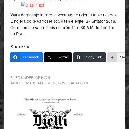
Vatra dërgoi një kurore të vecantë në nderim të së ndjeres.
E ndjera do të varroset sot, ditën e enjte, 27 Shtator 2018.
Ceremonia e varrimit nis në orën 11 e 30 A.M deri në 1 e
30 P.M.
Share via:
Facebook
Twitter
Copy Link
More
FILED UNDER:
OPINION
TAGGED WITH:
LAMTUMIRE
,
ROSE KARAGJOZI