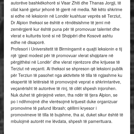
autorëve bashkëkohorë si Visar Zhiti dhe Thanas Jorgji, të
cilat kanë gjetur jehonë të gjerë në media. Në këto shkrime
si edhe në leksionin në Londër kushtuar veprës së Terziut,
Dr Alpion theksoi se është e rëndësishme të jemi më
zemërgjerë kur është puna për të promovuar talentet dhe
vlerat e kulturës tonë si në Shqipëri dhe Kosovë ashtu
edhe në disaporë.
Profesori i Universitetit të Birmingamit e quajti leksionin e tij
një ‘gjest modest për të promovuar vlerat shqiptare në
përgjithësi në Londër’ dhe vlerat njerëzore dhe krijuese të
Terziut në veçanti. Ai theksoi se shpreson që leksioni publik
për Terziun të pasohet nga aktivitete të tilla të ngjashme ku
ekspertë të letërsisë të promovojnë veprat e shkrimtarëve,
veçanërisht të autorëve të rinj, të cilët shpesh injorohen.
Nuk duhet të gënjejmë veten, tha ndër të tjera Alpion, se
po i ndihmojmë dhe vlerësojmë krijuesit duke organizuar
promovime të pafund librash; qëllimi kryesor i
promovimeve të tilla të bujshme, tha ai, duket sikur është të
mbulojmë autorët me lëvdata, shpesh të pamerituara.