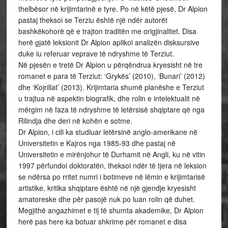
thelbësor në krijimtarinë e tyre. Po në këtë pjesë, Dr Alpion
pastaj theksoi se Terziu është një ndër autorët
bashkëkohorë që e trajton traditën me origjinalitet. Disa
herë gjatë leksionit Dr Alpion aplikoi analizën disksursive
duke iu referuar veprave të ndryshme të Terziut.
Në pjesën e tretë Dr Alpion u përqëndrua kryesisht në tre
romanet e para të Terziut: ‘Grykës’ (2010), ‘Bunari’ (2012)
dhe ‘Kojrillat’ (2013). Krijimtaria shumë planëshe e Terziut
u trajtua në aspektin biografik, dhe rolin e intelektualit në
mërgim në faza të ndryshme të letërsisë shqiptare që nga
Rilindja dhe deri në kohën e sotme.
Dr Alpion, i cili ka studiuar letërsinë anglo-amerikane në
Universitetin e Kajros nga 1985-93 dhe pastaj në
Universitetin e mirënjohur të Durhamit në Angli, ku në vitin
1997 përfundoi doktoratën, theksoi ndër të tjera në leksion
se ndërsa po rritet numri i botimeve në lëmin e krijimtarisë
artistike, kritika shqiptare është në një gjendje kryesisht
amatoreske dhe për pasojë nuk po luan rolin që duhet.
Megjithë angazhimet e tij të shumta akademike, Dr Alpion
herë pas here ka botuar shkrime për romanet e disa