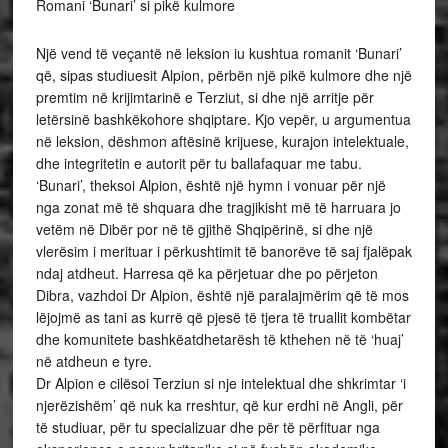
Romani ‘Bunari’ si pikë kulmore
Një vend të veçantë në leksion iu kushtua romanit ‘Bunari’
që, sipas studiuesit Alpion, përbën një pikë kulmore dhe një
premtim në krijimtarinë e Terziut, si dhe një arritje për
letërsinë bashkëkohore shqiptare. Kjo vepër, u argumentua
në leksion, dëshmon aftësinë krijuese, kurajon intelektuale,
dhe integritetin e autorit për tu ballafaquar me tabu.
‘Bunari’, theksoi Alpion, është një hymn i vonuar për një
nga zonat më të shquara dhe tragjikisht më të harruara jo
vetëm në Dibër por në të gjithë Shqipërinë, si dhe një
vlerësim i merituar i përkushtimit të banorëve të saj fjalëpak
ndaj atdheut. Harresa që ka përjetuar dhe po përjeton
Dibra, vazhdoi Dr Alpion, është një paralajmërim që të mos
lëjojmë as tani as kurrë që pjesë të tjera të truallit kombëtar
dhe komunitete bashkëatdhetarësh të kthehen në të ‘huaj’
në atdheun e tyre.
Dr Alpion e cilësoi Terziun si nje intelektual dhe shkrimtar ‘i
njerëzishëm’ që nuk ka rreshtur, që kur erdhi në Angli, për
të studiuar, për tu specializuar dhe për të përfituar nga