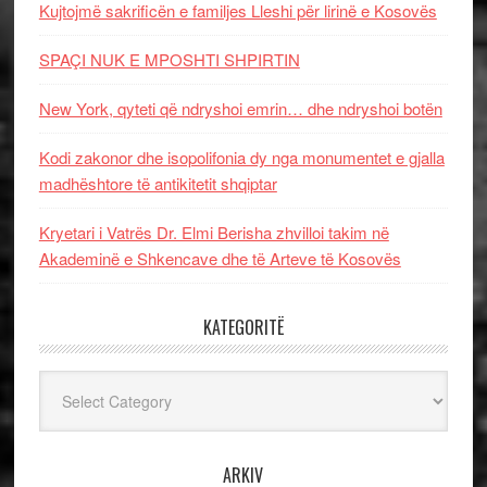
Kujtojmë sakrificën e familjes Lleshi për lirinë e Kosovës
SPAÇI NUK E MPOSHTI SHPIRTIN
New York, qyteti që ndryshoi emrin… dhe ndryshoi botën
Kodi zakonor dhe isopolifonia dy nga monumentet e gjalla
madhështore të antikitetit shqiptar
Kryetari i Vatrës Dr. Elmi Berisha zhvilloi takim në
Akademinë e Shkencave dhe të Arteve të Kosovës
KATEGORITË
Kategoritë
ARKIV