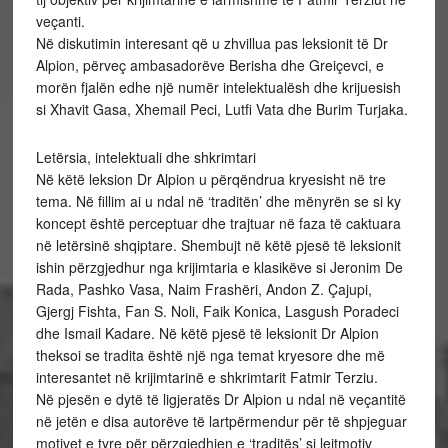
veçanti.
Në diskutimin interesant që u zhvillua pas leksionit të Dr
Alpion, përveç ambasadorëve Berisha dhe Greiçevci, e
morën fjalën edhe një numër intelektualësh dhe krijuesish
si Xhavit Gasa, Xhemail Peci, Lutfi Vata dhe Burim Turjaka.
Letërsia, intelektuali dhe shkrimtari
Në këtë leksion Dr Alpion u përqëndrua kryesisht në tre
tema. Në fillim ai u ndal në ‘traditën’ dhe mënyrën se si ky
koncept është perceptuar dhe trajtuar në faza të caktuara
në letërsinë shqiptare. Shembujt në këtë pjesë të leksionit
ishin përzgjedhur nga krijimtaria e klasikëve si Jeronim De
Rada, Pashko Vasa, Naim Frashëri, Andon Z. Çajupi,
Gjergj Fishta, Fan S. Noli, Faik Konica, Lasgush Poradeci
dhe Ismail Kadare. Në këtë pjesë të leksionit Dr Alpion
theksoi se tradita është një nga temat kryesore dhe më
interesantet në krijimtarinë e shkrimtarit Fatmir Terziu.
Në pjesën e dytë të ligjeratës Dr Alpion u ndal në veçantitë
në jetën e disa autorëve të lartpërmendur për të shpjeguar
motivet e tyre për përzgjedhjen e ‘traditës’ si leitmotiv