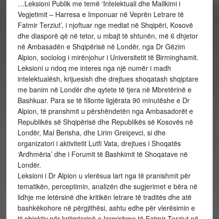
…Leksioni Publik me temë ‘Intelektuali dhe Mallkimi i
Vegjetimit – Harresa e Imponuar në Veprën Letrare të
Fatmir Terziut’, i njoftuar nge mediat në Shqipëri, Kosovë
dhe diasporë që në tetor, u mbajt të shtunën, më 6 dhjetor
në Ambasadën e Shqipërisë në Londër, nga Dr Gëzim
Alpion, sociolog i mirënjohur i Universitetit të Birminghamit.
Leksioni u ndoq me interes nga një numër i madh
intelektualësh, krijuesish dhe drejtues shoqatash shqiptare
me banim në Londër dhe qytete të tjera në Mbretërinë e
Bashkuar. Para se të fillonte ligjërata 90 minutëshe e Dr
Alpion, të pranshmit u përshëndetën nga Ambasadorët e
Republikës së Shqipërisë dhe Republikës së Kosovës në
Londër, Mal Berisha, dhe Lirim Greiçevci, si dhe
organizatori i aktivitetit Lutfi Vata, drejtues i Shoqatës
‘Ardhmëria’ dhe i Forumit të Bashkimit të Shoqatave në
Londër.
Leksioni i Dr Alpion u vlerësua lart nga të pranishmit për
tematikën, perceptimin, analizën dhe sugjerimet e bëra në
lidhje me letërsinë dhe kritikën letrare të traditës dhe atë
bashkëkohore në përgjithësi, ashtu edhe për vlerësimin e
tij objektiv për krijimtarinë e larmishme të Fatmir Terziut në