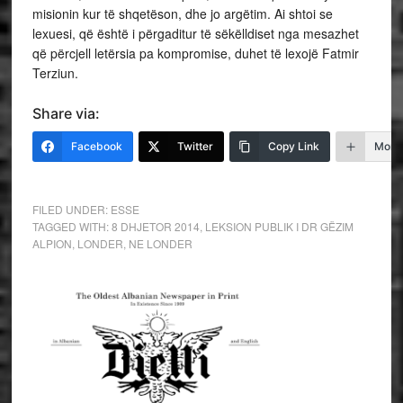
misionin kur të shqetëson, dhe jo argëtim. Ai shtoi se
lexuesi, që është i përgaditur të sëkëlldiset nga mesazhet
që përcjell letërsia pa kompromise, duhet të lexojë Fatmir
Terziun.
Share via:
Facebook
Twitter
Copy Link
More
FILED UNDER:
ESSE
TAGGED WITH:
8 DHJETOR 2014
,
LEKSION PUBLIK I DR GËZIM
ALPION
,
LONDER
,
NE LONDER