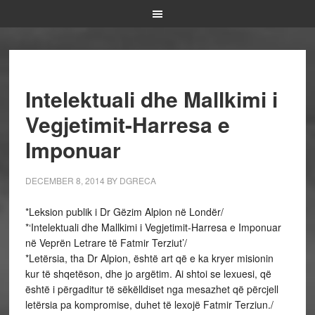
Intelektuali dhe Mallkimi i
Vegjetimit-Harresa e
Imponuar
DECEMBER 8, 2014
BY
DGRECA
*Leksion publik i Dr Gëzim Alpion në Londër/
*‘Intelektuali dhe Mallkimi i Vegjetimit-Harresa e Imponuar
në Veprën Letrare të Fatmir Terziut’/
*Letërsia, tha Dr Alpion, është art që e ka kryer misionin
kur të shqetëson, dhe jo argëtim. Ai shtoi se lexuesi, që
është i përgaditur të sëkëlldiset nga mesazhet që përcjell
letërsia pa kompromise, duhet të lexojë Fatmir Terziun./