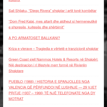
Sali Shijaku, “Diego Rivera” shqiptar i artit tonë kombëtar
“Dom Fred Kalaj, mes altarit dhe atdheut si hermeneutikë
e shpresës, kujtesës dhe shërbimit”
A PO ARMATOSET BALLKANI?
Kriza e vlerave – Tragjedia e vërtetë e tranzicionit shqiptar
Green Coast sjell Nammos Hotels & Resorts në Shqipëri:
Një destinacion i ri lifestyle merr formë në Rivierën
Shqiptare
PUEBLO (1966) / HISTORIA E SPANJOLLES NGA
VALENCIA QË PËRFUNDOI NË LUSHNJE — 29 VJET
PRITJE (1937 – 1966) TË NJË TELEFONATE NGA DY
MOTRAT