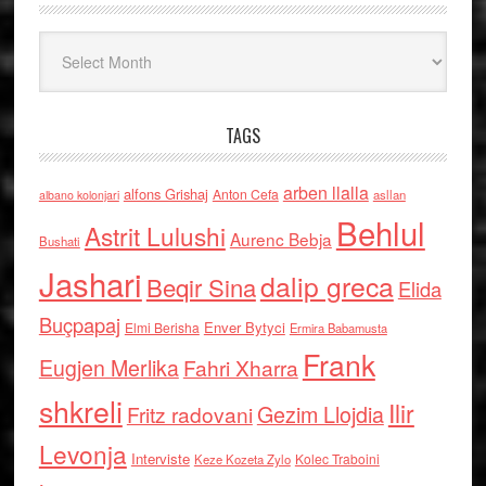
Arkiv
TAGS
arben llalla
alfons Grishaj
Anton Cefa
asllan
albano kolonjari
Behlul
Astrit Lulushi
Aurenc Bebja
Bushati
Jashari
dalip greca
Beqir Sina
Elida
Buçpapaj
Enver Bytyci
Elmi Berisha
Ermira Babamusta
Frank
Eugjen Merlika
Fahri Xharra
shkreli
Ilir
Gezim Llojdia
Fritz radovani
Levonja
Interviste
Kolec Traboini
Keze Kozeta Zylo