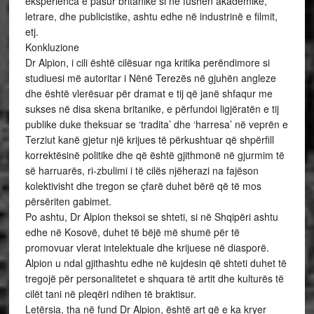
eksperienca e pasur britanike si në fushën akademike,
letrare, dhe publicistike, ashtu edhe në industrinë e filmit,
etj.
Konkluzione
Dr Alpion, i cili është cilësuar nga kritika perëndimore si
studiuesi më autoritar i Nënë Terezës në gjuhën angleze
dhe është vlerësuar për dramat e tij që janë shfaqur me
sukses në disa skena britanike, e përfundoi ligjëratën e tij
publike duke theksuar se ‘tradita’ dhe ‘harresa’ në veprën e
Terziut kanë gjetur një krijues të përkushtuar që shpërfill
korrektësinë politike dhe që është gjithmonë në gjurmim të
së harruarës, ri-zbulimi i të cilës njëherazi na fajëson
kolektivisht dhe tregon se çfarë duhet bërë që të mos
përsëriten gabimet.
Po ashtu, Dr Alpion theksoi se shteti, si në Shqipëri ashtu
edhe në Kosovë, duhet të bëjë më shumë për të
promovuar vlerat intelektuale dhe krijuese në diasporë.
Alpion u ndal gjithashtu edhe në kujdesin që shteti duhet të
tregojë për personalitetet e shquara të artit dhe kulturës të
cilët tani në pleqëri ndihen të braktisur.
Letërsia, tha në fund Dr Alpion, është art që e ka kryer