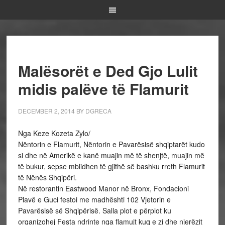
Malësorët e Ded Gjo Lulit
midis palëve të Flamurit
DECEMBER 2, 2014
BY
DGRECA
Nga Keze Kozeta Zylo/
Nëntorin e Flamurit, Nëntorin e Pavarësisë shqiptarët kudo
si dhe në Amerikë e kanë muajin më të shenjtë, muajin më
të bukur, sepse mblidhen të gjithë së bashku rreth Flamurit
të Nënës Shqipëri.
Në restorantin Eastwood Manor në Bronx, Fondacioni
Plavë e Guci festoi me madhështi 102 Vjetorin e
Pavarësisë së Shqipërisë. Salla plot e përplot ku
organizohej Festa ndrinte nga flamujt kuq e zi dhe njerëzit