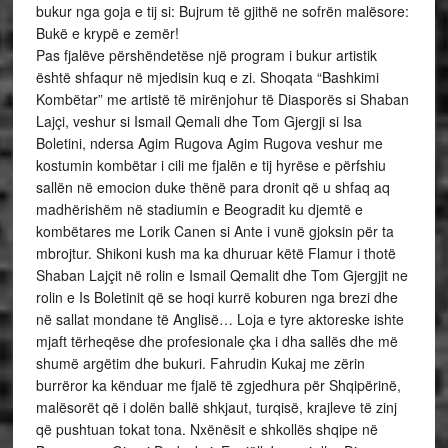
bukur nga goja e tij si: Bujrum të gjithë ne sofrën malësore:
Bukë e krypë e zemër!
Pas fjalëve përshëndetëse një program i bukur artistik
është shfaqur në mjedisin kuq e zi. Shoqata “Bashkimi
Kombëtar” me artistë të mirënjohur të Diasporës si Shaban
Lajçi, veshur si Ismail Qemali dhe Tom Gjergji si Isa
Boletini, ndersa Agim Rugova Agim Rugova veshur me
kostumin kombëtar i cili me fjalën e tij hyrëse e përfshiu
sallën në emocion duke thënë para dronit që u shfaq aq
madhërishëm në stadiumin e Beogradit ku djemtë e
kombëtares me Lorik Canen si Ante i vunë gjoksin për ta
mbrojtur. Shikoni kush ma ka dhuruar këtë Flamur i thotë
Shaban Lajçit në rolin e Ismail Qemalit dhe Tom Gjergjit ne
rolin e Is Boletinit që se hoqi kurrë koburen nga brezi dhe
në sallat mondane të Anglisë… Loja e tyre aktoreske ishte
mjaft tërheqëse dhe profesionale çka i dha sallës dhe më
shumë argëtim dhe bukuri. Fahrudin Kukaj me zërin
burrëror ka kënduar me fjalë të zgjedhura për Shqipërinë,
malësorët që i dolën ballë shkjaut, turqisë, krajleve të zinj
që pushtuan tokat tona. Nxënësit e shkollës shqipe në