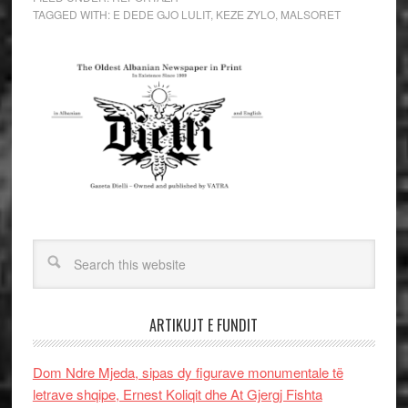
TAGGED WITH:
E DEDE GJO LULIT
,
KEZE ZYLO
,
MALSORET
ARTIKUJT E FUNDIT
Dom Ndre Mjeda, sipas dy figurave monumentale të
letrave shqipe, Ernest Koliqit dhe At Gjergj Fishta