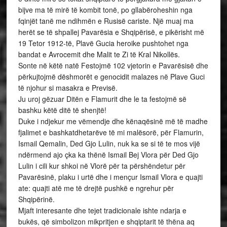
bijve ma të mirë të kombit tonë, po gllabëroheshin nga
fqinjët tanë me ndihmën e Rusisë cariste. Një muaj ma
herët se të shpallej Pavarësia e Shqipërisë, e pikërisht më
19 Tetor 1912-të, Plavë Gucia heroike pushtohet nga
bandat e Avrocemit dhe Malit te Zi të Kral Nikollës.
Sonte në këtë natë Festojmë 102 vjetorin e Pavarësisë dhe
përkujtojmë dëshmorët e genocidit malazes në Plave Guci
të njohur si masakra e Previsë.
Ju uroj gëzuar Ditën e Flamurit dhe le ta festojmë së
bashku këtë ditë të shenjtë!
Duke i ndjekur me vëmendje dhe kënaqësinë më të madhe
fjalimet e bashkatdhetarëve të mi malësorë, për Flamurin,
Ismail Qemalin, Ded Gjo Lulin, nuk ka se si të te mos vijë
ndërmend ajo çka ka thënë Ismail Bej Vlora për Ded Gjo
Lulin i cili kur shkoi në Vlorë për ta përshëndetur për
Pavarësinë, plaku i urtë dhe i mençur Ismail Vlora e quajti
ate: quajti atë me të drejtë pushkë e ngrehur për
Shqipërinë.
Mjaft interesante dhe tejet tradicionale ishte ndarja e
bukës, që simbolizon mikpritjen e shqiptarit të thëna aq