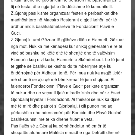
tij në festat dhe ngjarjet e rëndësishme të komunitetit.
Z.Gjonaj pasi kishte organizuar festën e përbashkët dhe
madhështore në Maestro Restorant e gjeti kohën për të
ardhur midis bashkatdhetarëve të Fondacionit Plavë e
Guci.
Z.Gjonaj iu uroi Gëzuar të gjithëve ditën e Flamurit, Gëzuar
nga mot. Nuk ka më kënaqësi kur shikoj gjeneratën e re të
vinë së bashku në këtë ditë të shenjtë dhe të valëvisim
Flamurin kuq e zi kudo, Flamurin e Skënderbeut. Le të jemi
të gjithë së bashku se kështu do të mbërrijmë atje ku
ëndërrojmë për Atdheun tonë. Për mua nuk ka asgjë tjetër
më shumë se ajo që më bën krenar të jem shqiptar. Ai
falënderoi Fondacionin “Plavë e Guci” per këtë organizim
të bukur dhe ne veçanti fjalë miradie ishin dhe për z.Esad
Gjonbalaj kryetar i Fondacionit. Ai theksoi se nuk ka djalë
më të mirë dhe patriot si Gjonbalaj, i cili punon me aq
përkushtim dhe ndershmëri për Kombin dhe Plavë Gucinë,
bashkëpunimi me të ka dhënë frutet e veta.
Pas fjalës së z.Gjonaj ka përshëndetur në emër të
shoqatës atdhetare Malësia e madhe nga Detroiti dhe në