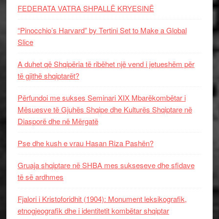
FEDERATA VATRA SHPALLË KRYESINË
“Pinocchio’s Harvard” by Tertini Set to Make a Global
Slice
A duhet që Shqipëria të ribëhet një vend i jetueshëm për
të gjithë shqiptarët?
Përfundoi me sukses Seminari XIX Mbarëkombëtar i
Mësuesve të Gjuhës Shqipe dhe Kulturës Shqiptare në
Diasporë dhe në Mërgatë
Pse dhe kush e vrau Hasan Riza Pashën?
Gruaja shqiptare në SHBA mes sukseseve dhe sfidave
të së ardhmes
Fjalori i Kristoforidhit (1904): Monument leksikografik,
etnogjeografik dhe i identitetit kombëtar shqiptar