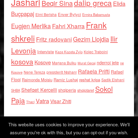
Jashari
dalip greca
Beqir Sina
Elida
Buçpapaj
Enver Bytyci
Elmi Berisha
Ermira Babamusta
Frank
Eugjen Merlika
Fahri Xharra
shkreli
Ilir
Gezim Llojdia
Fritz radovani
Levonja
Interviste
Kolec Traboini
Keze Kozeta Zylo
kosova
Kosove
nderroi jete
Marjana Bulku
ne
Murat Gecaj
Rafaela Prifti
Rafael
Nene Tereza
Kosove
presidenti Nishani
Floqi
Raimonda Moisiu
Ramiz Lushaj
reshat kripa
Sadik Elshani
Sokol
Shefqet Kercelli
shqiperia
shqiptaret
SHBA
Paja
Vatra
Visar Zhiti
Thaci
This website uses cookies to improve your experience. We'll
assume you're ok with this, but you can opt-out if you wish.