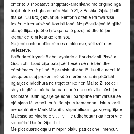
emër të 9 shoqatave shqiptaro-amerikane me origjinë nga
trojet etnike shqiptare nën Mal të Zi, z.Pashko Gjokaj i cili
tha se: “Ju uroj gëzuar 28 Nëntorin ditën e Pamvarsise,
festën e krenarisë së Kombit tonë. Ne përkujtojmë të gjithë
ata që flijuan jetët e tyre qe ne të gezojmë dhe të jem
krenar që jemi keta që jemi sot.
Ne jemi sonte malësorë mes malësorve, vëllezër mes
vëllezërve.
Falënderoj kryesinë dhe kryetarin e Fondacionit Plavë e
Guci zotin Esad Gjonbalaj për ftesën që më bëri dhe
përshëndes të gjithë të pranishmit dhe të ftuarit e nderit të
shoqates suaj prezent në këtë mbrëmje. Ishin pikërisht
ngjarjet e ndodhura në trojet etnike nën Mal të Zi sot që i
shtyn fuqitë e mëdha ta marrin më me seriozitet cështjen
shqiptare, ishin ngjarje që edhe i paraprinë Pamvarsisë së
një pjese të kombit tonë. Betejat e komandant Jakup ferrit
me ushtrinë e Mark Milanit u shpartalluan nga kryengritja e
Malësisë së Madhe e vitit 1911 e udhëhequr nga heroi yne
kombëtar Dedëe Gjon Luli.
Me plot duartrokitje u mirëprit plaku patriot dhe i mënçur,