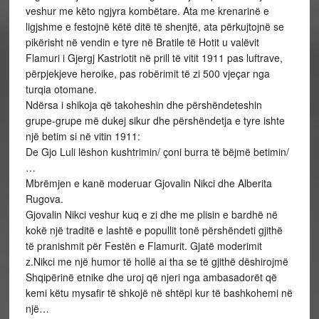
veshur me këto ngjyra kombëtare. Ata me krenarinë e
ligjshme e festojnë këtë ditë të shenjtë, ata përkujtojnë se
pikërisht në vendin e tyre në Bratile të Hotit u valëvit
Flamuri i Gjergj Kastriotit në prill të vitit 1911 pas luftrave,
përpjekjeve heroike, pas robërimit të zi 500 vjeçar nga
turqia otomane.
Ndërsa i shikoja që takoheshin dhe përshëndeteshin
grupe-grupe më dukej sikur dhe përshëndetja e tyre ishte
një betim si në vitin 1911:
De Gjo Luli lëshon kushtrimin/ çoni burra të bëjmë betimin/
…
Mbrëmjen e kanë moderuar Gjovalin Nikci dhe Alberita
Rugova.
Gjovalin Nikci veshur kuq e zi dhe me plisin e bardhë në
kokë një traditë e lashtë e popullit tonë përshëndeti gjithë
të pranishmit për Festën e Flamurit. Gjatë moderimit
z.Nikci me një humor të hollë ai tha se të gjithë dëshirojmë
Shqipërinë etnike dhe uroj që njeri nga ambasadorët që
kemi këtu mysafir të shkojë në shtëpi kur të bashkohemi në
një…