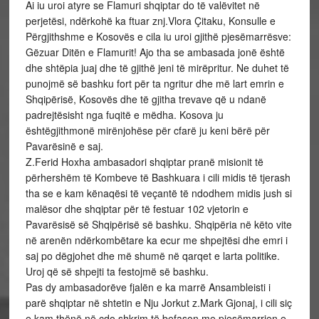
Ai iu uroi atyre se Flamuri shqiptar do të valëvitet në
perjetësi, ndërkohë ka ftuar znj.Vlora Çitaku, Konsulle e
Përgjithshme e Kosovës e cila iu uroi gjithë pjesëmarrësve:
Gëzuar Ditën e Flamurit! Ajo tha se ambasada jonë është
dhe shtëpia juaj dhe të gjithë jeni të mirëpritur. Ne duhet të
punojmë së bashku fort për ta ngritur dhe më lart emrin e
Shqipërisë, Kosovës dhe të gjitha trevave që u ndanë
padrejtësisht nga fuqitë e mëdha. Kosova ju
ështëgjithmonë mirënjohëse për cfarë ju keni bërë për
Pavarësinë e saj.
Z.Ferid Hoxha ambasadori shqiptar pranë misionit të
përhershëm të Kombeve të Bashkuara i cili midis të tjerash
tha se e kam kënaqësi të veçantë të ndodhem midis jush si
malësor dhe shqiptar për të festuar 102 vjetorin e
Pavarësisë së Shqipërisë së bashku. Shqipëria në këto vite
në arenën ndërkombëtare ka ecur me shpejtësi dhe emri i
saj po dëgjohet dhe më shumë në qarqet e larta politike.
Uroj që së shpejti ta festojmë së bashku.
Pas dy ambasadorëve fjalën e ka marrë Ansambleisti i
parë shqiptar në shtetin e Nju Jorkut z.Mark Gjonaj, i cili siç
e kam thënë në çdo shkrim të befason me pjesëmarrjen e