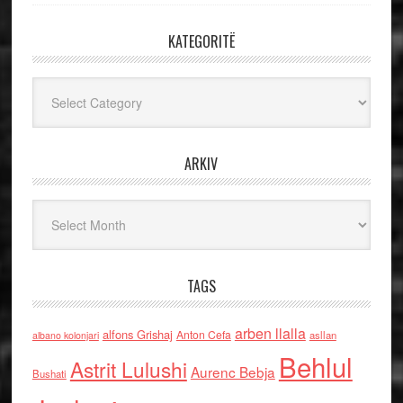
KATEGORITË
Kategoritë
ARKIV
Arkiv
TAGS
arben llalla
alfons Grishaj
Anton Cefa
asllan
albano kolonjari
Behlul
Astrit Lulushi
Aurenc Bebja
Bushati