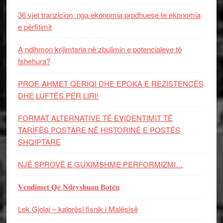
36 vjet tranzicion, nga ekonomia prodhuese te ekonomia
e përfitimit
A ndihmon krijimtaria në zbulimin e potencialeve të
fshehura?
PROF. AHMET QERIQI DHE EPOKA E REZISTENCЁS
DHE LUFTЁS PЁR LIRI!
FORMAT ALTERNATIVE TË EVIDENTIMIT TË
TARIFËS POSTARE NË HISTORINË E POSTËS
SHQIPTARE
NJË SPROVË E GUXIMSHME PERFORMIZMI…
𝐕𝐞𝐧𝐝𝐢𝐦𝐞𝐭 𝐐𝐞̈ 𝐍𝐝𝐫𝐲𝐬𝐡𝐮𝐚𝐧 𝐁𝐨𝐭𝐞̈𝐧
Lek Gjolaj – kalorësi fisnik i Malësisë