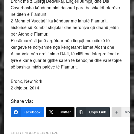
Bronx me z.Gjergj Dedvukaj, Engjëll Jumçaj dhe Dia
Caverbasha kënduan plot dashuri para bashkatdhetarëve
në ditën e Flamurit.
Z.Mehmet Vuçetaj i ka kënduar me lahutë Flamurit,
historisë së Kombit shqiptar dhe heronjve që dhanë jetën
për Atdhe e Flamur.
Pjesëmarrësit janë argëtuar nën tingujt melodiozë të
këngëve të ndryshme nga këngëtaret Ismet Aloshi dhe
Alma Vela nën drejtimin e DJ-it, të cilët me interpretimet e
tyre e kanë çuar të gjithë sallën të këndojnë dhe vallëzojnë
së bashku midis palëve të Flamurit.
Bronx, New York
2 dhjetor, 2014
Share via:
Facebook
Twitter
Copy Link
More
FILED UNDER:
REPORTAZH