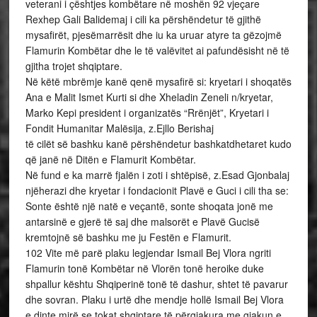
veterani i çështjes kombëtare në moshën 92 vjeçare
Rexhep Gali Balidemaj i cili ka përshëndetur të gjithë
mysafirët, pjesëmarrësit dhe iu ka uruar atyre ta gëzojmë
Flamurin Kombëtar dhe le të valëvitet ai pafundësisht në të
gjitha trojet shqiptare.
Në këtë mbrëmje kanë qenë mysafirë si: kryetari i shoqatës
Ana e Malit Ismet Kurti si dhe Xheladin Zeneli n/kryetar,
Marko Kepi president i organizatës “Rrënjët”, Kryetari i
Fondit Humanitar Malësija, z.Ejllo Berishaj
të cilët së bashku kanë përshëndetur bashkatdhetaret kudo
që janë në Ditën e Flamurit Kombëtar.
Në fund e ka marrë fjalën i zoti i shtëpisë, z.Esad Gjonbalaj
njëherazi dhe kryetar i fondacionit Plavë e Guci i cili tha se:
Sonte është një natë e veçantë, sonte shoqata jonë me
antarsinë e gjerë të saj dhe malsorët e Plavë Gucisë
kremtojnë së bashku me ju Festën e Flamurit.
102 Vite më parë plaku legjendar Ismail Bej Vlora ngriti
Flamurin tonë Kombëtar në Vlorën tonë heroike duke
shpallur kështu Shqiperinë tonë të dashur, shtet të pavarur
dhe sovran. Plaku i urtë dhe mendje hollë Ismail Bej Vlora
e dinte mirë se tokat shqiptare të përgjakura me gjakun e