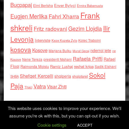
Buçpapaj
Enver Bytyci
Elmi Berisha
Ermira Babamusta
Frank
Eugjen Merlika
Fahri Xharra
shkreli
Ilir
Gezim Llojdia
Fritz radovani
Levonja
Interviste
Kolec Traboini
Keze Kozeta Zylo
kosova
Kosove
nderroi jete
Marjana Bulku
ne
Murat Gecaj
Rafaela Prifti
Rafael
Nene Tereza
Kosove
presidenti Nishani
Floqi
Raimonda Moisiu
Ramiz Lushaj
reshat kripa
Sadik Elshani
Sokol
Shefqet Kercelli
shqiperia
shqiptaret
SHBA
Paja
Vatra
Visar Zhiti
Thaci
This website uses cookies to improve your experience. We'll
assume you're ok with this, but you can opt-out if you wish.
Cookie settings
Log in
ACCEPT