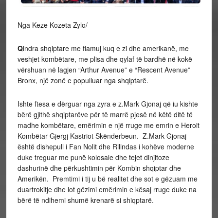
Nga Keze Kozeta Zylo/
Q
indra shqiptare me flamuj kuq e zi dhe amerikanë, me
veshjet kombëtare, me plisa dhe qylaf të bardhë në kokë
vërshuan në lagjen “Arthur Avenue” e “Rescent Avenue”
Bronx, një zonë e populluar nga shqiptarë.
Ishte ftesa e dërguar nga zyra e z.Mark Gjonaj që iu kishte
bërë gjithë shqiptarëve për të marrë pjesë në këtë ditë të
madhe kombëtare, emërimin e një rruge me emrin e Heroit
Kombëtar Gjergj Kastriot Skënderbeun. Z.Mark Gjonaj
është dishepull i Fan Nolit dhe Rilindas i kohëve moderne
duke treguar me punë kolosale dhe tejet dinjitoze
dashurinë dhe përkushtimin për Kombin shqiptar dhe
Amerikën. Premtimi i tij u bë realitet dhe sot e gëzuam me
duartrokitje dhe lot gëzimi emërimin e kësaj rruge duke na
bërë të ndihemi shumë krenarë si shiqptarë.