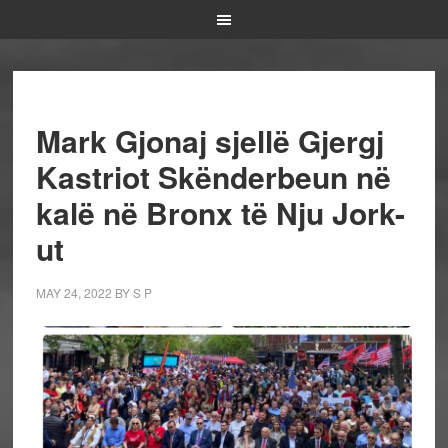
Mark Gjonaj sjellë Gjergj
Kastriot Skënderbeun në
kalë në Bronx të Nju Jork-
ut
MAY 24, 2022
BY
S P