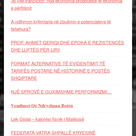
36 vjet tranzicion, nga ekonomia prodhuese te ekonomia
e përfitimit
A ndihmon krijimtaria në zbulimin e potencialeve të
fshehura?
PROF. AHMET QERIQI DHE EPOKA E REZISTENCЁS
DHE LUFTЁS PЁR LIRI!
FORMAT ALTERNATIVE TË EVIDENTIMIT TË
TARIFËS POSTARE NË HISTORINË E POSTËS
SHQIPTARE
NJË SPROVË E GUXIMSHME PERFORMIZMI…
𝐕𝐞𝐧𝐝𝐢𝐦𝐞𝐭 𝐐𝐞̈ 𝐍𝐝𝐫𝐲𝐬𝐡𝐮𝐚𝐧 𝐁𝐨𝐭𝐞̈𝐧
Lek Gjolaj – kalorësi fisnik i Malësisë
FEDERATA VATRA SHPALLË KRYESINË