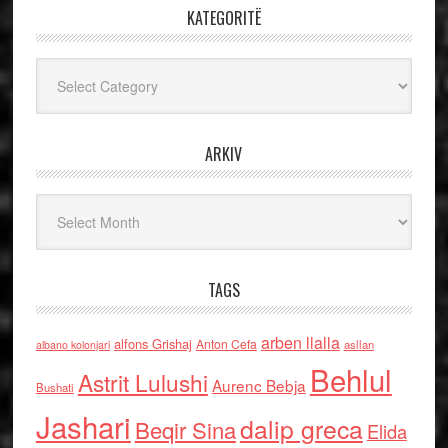
KATEGORITË
Kategoritë
ARKIV
Arkiv
TAGS
arben llalla
alfons Grishaj
Anton Cefa
asllan
albano kolonjari
Behlul
Astrit Lulushi
Aurenc Bebja
Bushati
Jashari
dalip greca
Beqir Sina
Elida