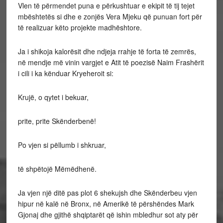
Vlen të përmendet puna e përkushtuar e ekipit të tij tejet
mbështetës si dhe e zonjës Vera Mjeku që punuan fort për
të realizuar këto projekte madhështore.
Ja i shikoja kalorësit dhe ndjeja rrahje të forta të zemrës,
në mendje më vinin vargjet e Atit të poezisë Naim Frashërit
i cili i ka kënduar Kryeheroit si:
Krujë, o qytet i bekuar,
prite, prite Skënderbenë!
Po vjen si pëllumb i shkruar,
të shpëtojë Mëmëdhenë.
Ja vjen një ditë pas plot 6 shekujsh dhe Skënderbeu vjen
hipur në kalë në Bronx, në Amerikë të përshëndes Mark
Gjonaj dhe gjithë shqiptarët që ishin mbledhur sot aty për