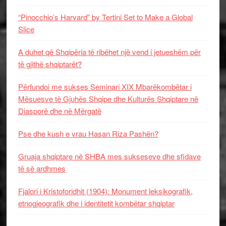
“Pinocchio’s Harvard” by Tertini Set to Make a Global
Slice
A duhet që Shqipëria të ribëhet një vend i jetueshëm për
të gjithë shqiptarët?
Përfundoi me sukses Seminari XIX Mbarëkombëtar i
Mësuesve të Gjuhës Shqipe dhe Kulturës Shqiptare në
Diasporë dhe në Mërgatë
Pse dhe kush e vrau Hasan Riza Pashën?
Gruaja shqiptare në SHBA mes sukseseve dhe sfidave
të së ardhmes
Fjalori i Kristoforidhit (1904): Monument leksikografik,
etnogjeografik dhe i identitetit kombëtar shqiptar