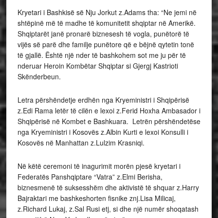
Kryetari i Bashkisë së Nju Jorkut z.Adams tha: “Ne jemi në
shtëpinë më të madhe të komunitetit shqiptar në Amerikë.
Shqiptarët janë pronarë biznesesh të vogla, punëtorë të
vijës së parë dhe familje punëtore që e bëjnë qytetin tonë
të gjallë. Është një nder të bashkohem sot me ju për të
nderuar Heroin Kombëtar Shqiptar si Gjergj Kastrioti
Skënderbeun.
Letra përshëndetje erdhën nga Kryeministri i Shqipërisë
z.Edi Rama letër të cilën e lexoi z.Ferid Hoxha Ambasador i
Shqipërisë në Kombet e Bashkuara. Letrën përshëndetëse
nga Kryeministri i Kosovës z.Albin Kurti e lexoi Konsulli i
Kosovës në Manhattan z.Lulzim Krasniqi.
Në këtë ceremoni të inagurimit morën pjesë kryetari i
Federatës Panshqiptare “Vatra” z.Elmi Berisha,
biznesmenë të suksesshëm dhe aktivistë të shquar z.Harry
Bajraktari me bashkeshorten fisnike znj.Lisa Milicaj,
z.Richard Lukaj, z.Sal Rusi etj, si dhe një numër shoqatash