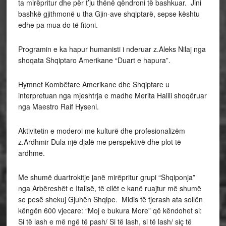
ta mirëpritur dhe për t’ju thënë qëndroni të bashkuar. Jini
bashkë gjithmonë u tha Gjin-ave shqiptarë, sepse kështu
edhe pa mua do të fitoni.
Programin e ka hapur humanisti i nderuar z.Aleks Nilaj nga
shoqata Shqiptaro Amerikane “Duart e hapura”.
Hymnet Kombëtare Amerikane dhe Shqiptare u
interpretuan nga mjeshtrja e madhe Merita Halili shoqëruar
nga Maestro Raif Hyseni.
Aktivitetin e moderoi me kulturë dhe profesionalizëm
z.Ardhmir Dula një djalë me perspektivë dhe plot të
ardhme.
Me shumë duartrokitje janë mirëpritur grupi “Shqiponja”
nga Arbëreshët e Italisë, të cilët e kanë ruajtur më shumë
se pesë shekuj Gjuhën Shqipe. Midis të tjerash ata sollën
këngën 600 vjecare: “Moj e bukura More” që këndohet si:
Si të lash e më ngë të pash/ Si të lash, si të lash/ siç të