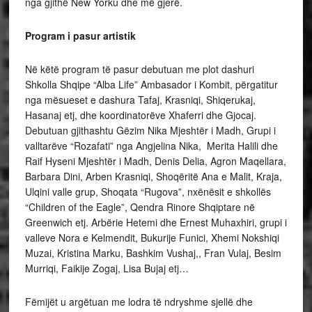
nga gjithë New Yorku dhe më gjerë.
Program i pasur artistik
Në këtë program të pasur debutuan me plot dashuri
Shkolla Shqipe “Alba Life” Ambasador i Kombit, përgatitur
nga mësueset e dashura Tafaj, Krasniqi, Shiqerukaj,
Hasanaj etj, dhe koordinatorëve Xhaferri dhe Gjocaj.
Debutuan gjithashtu Gëzim Nika Mjeshtër i Madh, Grupi i
valltarëve “Rozafati” nga Angjelina Nika, Merita Halili dhe
Raif Hyseni Mjeshtër i Madh, Denis Delia, Agron Maqellara,
Barbara Dini, Arben Krasniqi, Shoqëritë Ana e Malit, Kraja,
Ulqini valle grup, Shoqata “Rugova”, nxënësit e shkollës
“Children of the Eagle”, Qendra Rinore Shqiptare në
Greenwich etj. Arbërie Hetemi dhe Ernest Muhaxhiri, grupi i
valleve Nora e Kelmendit, Bukurije Funici, Xhemi Nokshiqi
Muzai, Kristina Marku, Bashkim Vushaj,, Fran Vulaj, Besim
Murriqi, Faikije Zogaj, Lisa Bujaj etj…
Fëmijët u argëtuan me lodra të ndryshme sjellë dhe