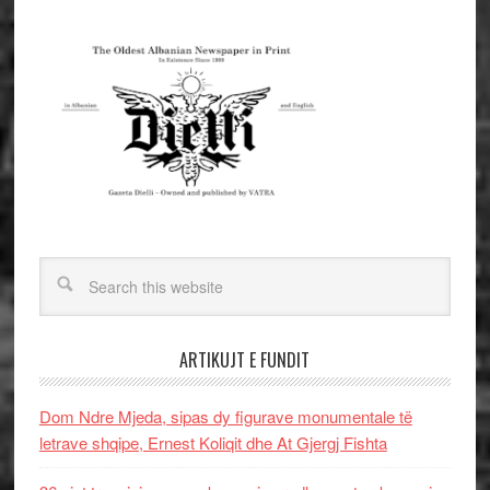
ARTIKUJT E FUNDIT
Dom Ndre Mjeda, sipas dy figurave monumentale të
letrave shqipe, Ernest Koliqit dhe At Gjergj Fishta