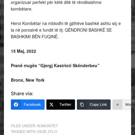
organizuar perfekt për këtë ditë të rëndësishme
kombëtare.
Heroi Kombëtar na mblodhi të gjithëve bashkë ashtu siç e
la në porosinë e fundit të tij: QËNDRONI BASHKË SE
BASHKIMI BËN FUQINË.
15 Maj, 2022
Pranë rrugës “Gjergj Kastrioti Skënderbeu”
Bronx, New York
Share via:
Facebook
Twitter
Copy Link
More
FILED UNDER:
KOMUNITET
TAGGED WITH:
KEZE ZYLO