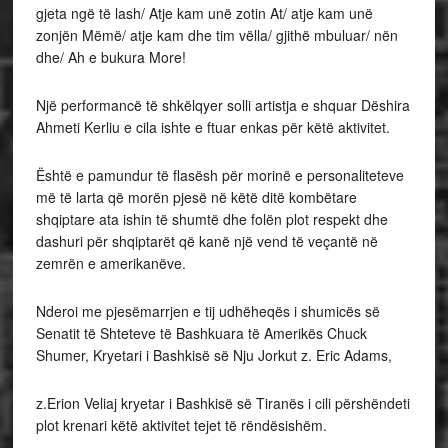
gjeta ngë të lash/ Atje kam unë zotin At/ atje kam unë
zonjën Mëmë/ atje kam dhe tim vëlla/ gjithë mbuluar/ nën
dhe/ Ah e bukura More!
Një performancë të shkëlqyer solli artistja e shquar Dëshira
Ahmeti Kerliu e cila ishte e ftuar enkas për këtë aktivitet.
Është e pamundur të flasësh për morinë e personaliteteve
më të larta që morën pjesë në këtë ditë kombëtare
shqiptare ata ishin të shumtë dhe folën plot respekt dhe
dashuri për shqiptarët që kanë një vend të veçantë në
zemrën e amerikanëve.
Nderoi me pjesëmarrjen e tij udhëheqës i shumicës së
Senatit të Shteteve të Bashkuara të Amerikës Chuck
Shumer, Kryetari i Bashkisë së Nju Jorkut z. Eric Adams,
z.Erion Veliaj kryetar i Bashkisë së Tiranës i cili përshëndeti
plot krenari këtë aktivitet tejet të rëndësishëm.