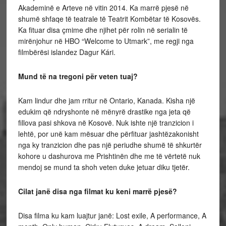
Akademinë e Arteve në vitin 2014. Ka marrë pjesë në
shumë shfaqe të teatrale të Teatrit Kombëtar të Kosovës.
Ka fituar disa çmime dhe njihet për rolin në serialin të
mirënjohur në HBO “Welcome to Utmark”, me regji nga
filmbërësi islandez Dagur Kári.
Mund të na tregoni për veten tuaj?
Kam lindur dhe jam rritur në Ontario, Kanada. Kisha një
edukim që ndryshonte në mënyrë drastike nga jeta që
fillova pasi shkova në Kosovë. Nuk ishte një tranzicion i
lehtë, por unë kam mësuar dhe përfituar jashtëzakonisht
nga ky tranzicion dhe pas një periudhe shumë të shkurtër
kohore u dashurova me Prishtinën dhe me të vërtetë nuk
mendoj se mund ta shoh veten duke jetuar diku tjetër.
Cilat janë disa nga filmat ku keni marrë pjesë?
Disa filma ku kam luajtur janë: Lost exile, A performance, A