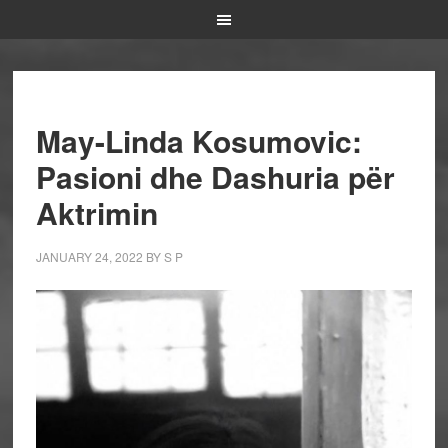
May-Linda Kosumovic:
Pasioni dhe Dashuria për
Aktrimin
JANUARY 24, 2022
BY
S P