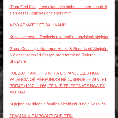
“Dom Fred Kalaj, mes altarit dhe atdheut si hermeneutikë
e shpresës, kujtesës dhe shërbimit”
A PO ARMATOSET BALLKANI?
Kriza e vlerave – Tragjedia e vërtetë e tranzicionit shqiptar
Green Coast sjell Nammos Hotels & Resorts në Shqipëri:
Një destinacion i ri lifestyle merr formë në Rivierën
Shqiptare
PUEBLO (1966) / HISTORIA E SPANJOLLES NGA
VALENCIA QË PËRFUNDOI NË LUSHNJE — 29 VJET
PRITJE (1937 – 1966) TË NJË TELEFONATE NGA DY
MOTRAT
Kujtojmë sakrificën e familjes Lleshi për lirinë e Kosovës
SPAÇI NUK E MPOSHTI SHPIRTIN