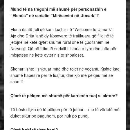
Mund të na tregoni më shumë për personazhin e
“Elenës” në serialin “Mirësevini në Utmark”?
Elena është roli që kam luajtur në “Welcome to Utmark”.
Ajo dhe Drita janë dy Kosovare të trafikuara që fillojnë të
jetojnë në këtë qytet shumë rural dhe të çuditshëm në
Norvegji. Që në fillim të serialit historia e tyre dhe lufta për
mbijetesë në këtë qytet nis të shpaloset.
Skenari ishte i shkruar mirë dhe rolet në veçanti. Kishte kaq
shumë hapesire per të luajtur, dhe kjo më pëlqeu më se
shumti.
Çfarë të pëlqen më shumë për karrierën tuaj si aktore?
Të bësh diçka që të pëlqen për të jetuar – me të vërtetë më
duket sikur po paguhem, por nuk po punoj.
Çfarë hobi të tjera keni?