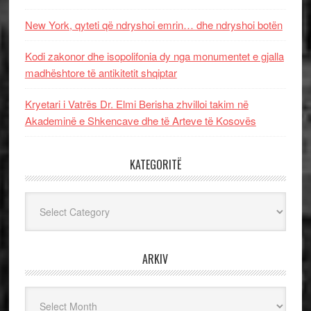
New York, qyteti që ndryshoi emrin… dhe ndryshoi botën
Kodi zakonor dhe isopolifonia dy nga monumentet e gjalla
madhështore të antikitetit shqiptar
Kryetari i Vatrës Dr. Elmi Berisha zhvilloi takim në
Akademinë e Shkencave dhe të Arteve të Kosovës
KATEGORITË
Kategoritë
ARKIV
Arkiv