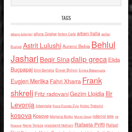
TAGS
arben llalla
alfons Grishaj
Anton Cefa
asllan
albano kolonjari
Behlul
Astrit Lulushi
Aurenc Bebja
Bushati
Jashari
dalip greca
Beqir Sina
Elida
Buçpapaj
Enver Bytyci
Elmi Berisha
Ermira Babamusta
Frank
Eugjen Merlika
Fahri Xharra
shkreli
Ilir
Gezim Llojdia
Fritz radovani
Levonja
Interviste
Kolec Traboini
Keze Kozeta Zylo
kosova
Kosove
nderroi jete
Marjana Bulku
ne
Murat Gecaj
Rafaela Prifti
Rafael
Nene Tereza
Kosove
presidenti Nishani