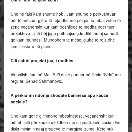
Unë në fakt kam shumë hobi. Jam shumë e përkushtuar
për të mësuar gjëra të reja dhe më pëlqen ta mbaj veten të
zënë veçanërisht kur kam boshllëqe të mëdha ndërmjet
projekteve. Unë bëj joga pothuajse çdo ditë, notoj sa herë
që kam mundësi. Mundohem të mësoj gjuhë të reja dhe
jam fillestare në piano.
Cili është projekti juaj i rradhës
Aktualisht jam në Mal të Zi duke punuar në filmin “Sirin” me
regji të: Senad Sahmanovic.
A përkrahni ndonjë shoqatë bamirëse apo kauzë
sociale?
Unë kam qenë gjithmonë mbështetëse, veçanërisht kur
bëhet fjalë për kauza që lidhen me stigmatizimin social dhe
diskriminimin ndaj grupeve te margjjnalizume. Këto nuk