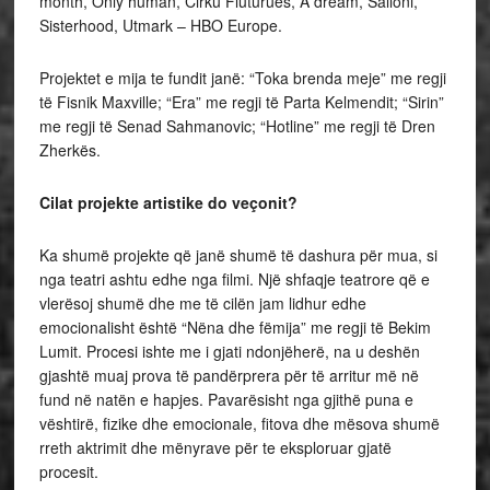
month, Only human, Cirku Fluturues, A dream, Salloni,
Sisterhood, Utmark – HBO Europe.
Projektet e mija te fundit janë: “Toka brenda meje” me regji
të Fisnik Maxville; “Era” me regji të Parta Kelmendit; “Sirin”
me regji të Senad Sahmanovic; “Hotline” me regji të Dren
Zherkës.
Cilat projekte artistike do veçonit?
Ka shumë projekte që janë shumë të dashura për mua, si
nga teatri ashtu edhe nga filmi. Një shfaqje teatrore që e
vlerësoj shumë dhe me të cilën jam lidhur edhe
emocionalisht është “Nëna dhe fëmija” me regji të Bekim
Lumit. Procesi ishte me i gjati ndonjëherë, na u deshën
gjashtë muaj prova të pandërprera për të arritur më në
fund në natën e hapjes. Pavarësisht nga gjithë puna e
vështirë, fizike dhe emocionale, fitova dhe mësova shumë
rreth aktrimit dhe mënyrave për te eksploruar gjatë
procesit.