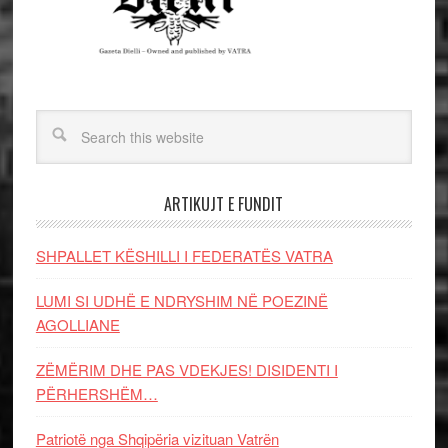
ARTIKUJT E FUNDIT
SHPALLET KËSHILLI I FEDERATËS VATRA
LUMI SI UDHË E NDRYSHIM NË POEZINË
AGOLLIANE
ZËMËRIM DHE PAS VDEKJES! DISIDENTI I
PËRHERSHËM…
Patriotë nga Shqipëria vizituan Vatrën