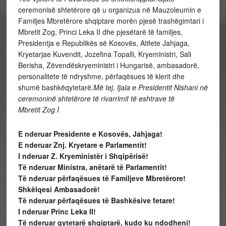
ceremonisë shtetërore që u organizua në Mauzoleumin e
Familjes Mbretërore shqiptare morën pjesë trashëgimtari i
Mbretit Zog, Princi Leka II dhe pjesëtarë të familjes,
Presidentja e Republikës së Kosovës, Atifete Jahjaga,
Kryetarjae Kuvendit, Jozefina Topalli, Kryeministri, Sali
Berisha, Zëvendëskryeministri i Hungarisë, ambasadorë,
personalitete të ndryshme, përfaqësues të klerit dhe
shumë bashkëqytetarë.
Më tej, fjala e Presidentit Nishani në
ceremoninë shtetërore të rivarrimit të eshtrave të
Mbretit Zog I
E nderuar Presidente e Kosovës, Jahjaga!
E nderuar Znj. Kryetare e Parlamentit!
I nderuar Z. Kryeministër i Shqipërisë!
Të nderuar Ministra, anëtarë të Parlamentit!
Të nderuar përfaqësues të Familjeve Mbretërore!
Shkëlqesi Ambasadorë!
Të nderuar përfaqësues të Bashkësive fetare!
I nderuar Princ Leka II!
Të nderuar qytetarë shqiptarë, kudo ku ndodheni!