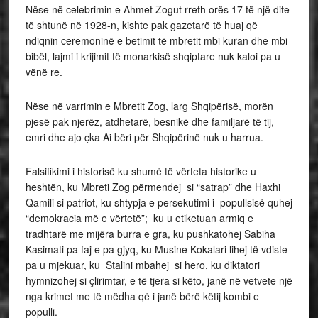
Nëse në celebrimin e Ahmet Zogut rreth orës 17 të një dite
të shtunë në 1928-n, kishte pak gazetarë të huaj që
ndiqnin ceremoninë e betimit të mbretit mbi kuran dhe mbi
bibël, lajmi i krijimit të monarkisë shqiptare nuk kaloi pa u
vënë re.
Nëse në varrimin e Mbretit Zog, larg Shqipërisë, morën
pjesë pak njerëz, atdhetarë, besnikë dhe familjarë të tij,
emri dhe ajo çka Ai bëri për Shqipërinë nuk u harrua.
Falsifikimi i historisë ku shumë të vërteta historike u
heshtën, ku Mbreti Zog përmendej si “satrap” dhe Haxhi
Qamili si patriot, ku shtypja e persekutimi i popullsisë quhej
“demokracia më e vërtetë”; ku u etiketuan armiq e
tradhtarë me mijëra burra e gra, ku pushkatohej Sabiha
Kasimati pa faj e pa gjyq, ku Musine Kokalari lihej të vdiste
pa u mjekuar, ku Stalini mbahej si hero, ku diktatori
hymnizohej si çlirimtar, e të tjera si këto, janë në vetvete një
nga krimet me të mëdha që i janë bërë këtij kombi e
populli.