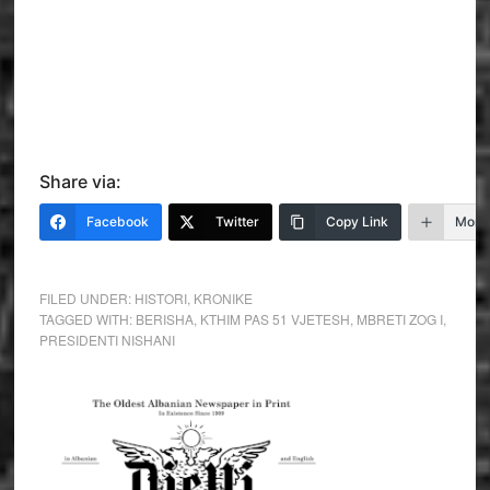
Share via:
Facebook
Twitter
Copy Link
More
FILED UNDER:
HISTORI
,
KRONIKE
TAGGED WITH:
BERISHA
,
KTHIM PAS 51 VJETESH
,
MBRETI ZOG I
,
PRESIDENTI NISHANI