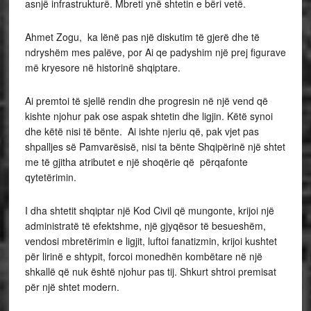
asnjë infrastrukturë. Mbreti ynë shtetin e bëri vetë.
Ahmet Zogu, ka lënë pas një diskutim të gjerë dhe të
ndryshëm mes palëve, por Ai qe padyshim një prej figurave
më kryesore në historinë shqiptare.
Ai premtoi të sjellë rendin dhe progresin në një vend që
kishte njohur pak ose aspak shtetin dhe ligjin. Këtë synoi
dhe këtë nisi të bënte. Ai ishte njeriu që, pak vjet pas
shpalljes së Pamvarësisë, nisi ta bënte Shqipërinë një shtet
me të gjitha atributet e një shoqërie që përqafonte
qytetërimin.
I dha shtetit shqiptar një Kod Civil që mungonte, krijoi një
administratë të efektshme, një gjyqësor të besueshëm,
vendosi mbretërimin e ligjit, luftoi fanatizmin, krijoi kushtet
për lirinë e shtypit, forcoi monedhën kombëtare në një
shkallë që nuk është njohur pas tij. Shkurt shtroi premisat
për një shtet modern.