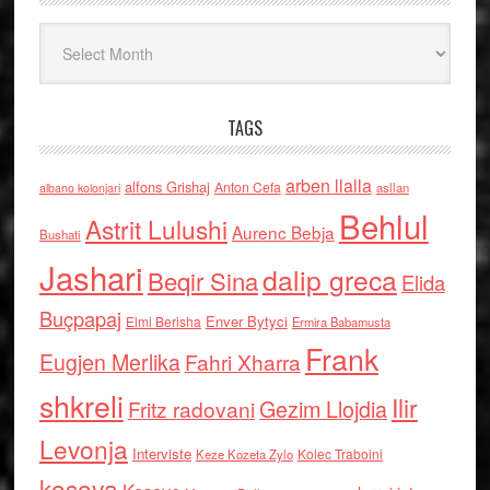
Arkiv
TAGS
arben llalla
alfons Grishaj
Anton Cefa
asllan
albano kolonjari
Behlul
Astrit Lulushi
Aurenc Bebja
Bushati
Jashari
dalip greca
Beqir Sina
Elida
Buçpapaj
Enver Bytyci
Elmi Berisha
Ermira Babamusta
Frank
Eugjen Merlika
Fahri Xharra
shkreli
Ilir
Gezim Llojdia
Fritz radovani
Levonja
Interviste
Kolec Traboini
Keze Kozeta Zylo
kosova