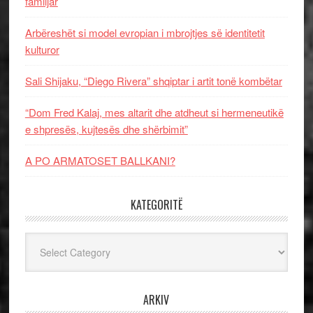
familjar
Arbëreshët si model evropian i mbrojtjes së identitetit
kulturor
Sali Shijaku, “Diego Rivera” shqiptar i artit tonë kombëtar
“Dom Fred Kalaj, mes altarit dhe atdheut si hermeneutikë
e shpresës, kujtesës dhe shërbimit”
A PO ARMATOSET BALLKANI?
KATEGORITË
Kategoritë
ARKIV