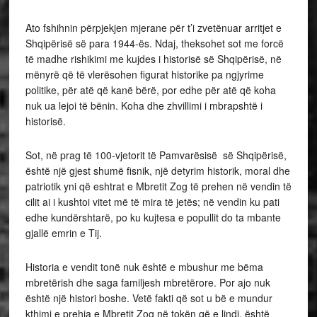
Ato fshihnin përpjekjen mjerane për t’i zvetënuar arritjet e
Shqipërisë së para 1944-ës. Ndaj, theksohet sot me forcë
të madhe rishikimi me kujdes i historisë së Shqipërisë, në
mënyrë që të vlerësohen figurat historike pa ngjyrime
politike, për atë që kanë bërë, por edhe për atë që koha
nuk ua lejoi të bënin. Koha dhe zhvillimi i mbrapshtë i
historisë.
Sot, në prag të 100-vjetorit të Pamvarësisë së Shqipërisë,
është një gjest shumë fisnik, një detyrim historik, moral dhe
patriotik yni që eshtrat e Mbretit Zog të prehen në vendin të
cilit ai i kushtoi vitet më të mira të jetës; në vendin ku pati
edhe kundërshtarë, po ku kujtesa e popullit do ta mbante
gjallë emrin e Tij.
Historia e vendit tonë nuk është e mbushur me bëma
mbretërish dhe saga familjesh mbretërore. Por ajo nuk
është një histori boshe. Vetë fakti që sot u bë e mundur
kthimi e prehja e Mbretit Zog në tokën që e lindi, është