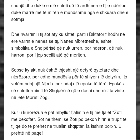
shenjë dhe dukje e një shteti që të ardhmen e tij e ndërton
duke marrë më të mirën e mundshme nga e shkuara dhe e
sotmja.
Dhe rivarrimi i tij sot aty ku shteti-parti i Diktatorit hodhi në
erë varrin e nënës së tij, Nanës Mbretneshë, është
simbolika e Shqipërisë që nuk urren, por nderon, që nuk
harron, por i jep secilit atë që meriton.
Sepse ky akt nuk është thjesht një detyrë qytetare dhe
njerëzore, por edhe mundësia për të shlyer një detyrim, jo
vetëm ndaj një Njeriu, por ndaj një epoke të tërë. Epokës
së shtetformimit të Shqipërisë që e deshi dhe nisi ta vinte
në jetë Mbreti Zog.
Kur u kurorëzua e pat mbyllur fjalimin e tij me fjalët “Zoti
më bekoftë”. Sot ne themi se Zoti po bekon hirin e trupit të
tij që do të prehet në truallin shqiptar. Ia kishim borxh. U
prehtë në paqe!