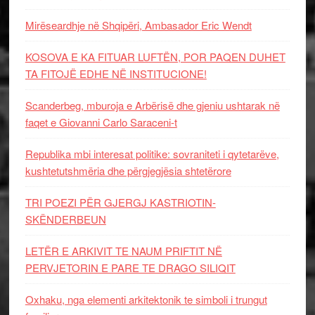
Mirëseardhje në Shqipëri, Ambasador Eric Wendt
KOSOVA E KA FITUAR LUFTËN, POR PAQEN DUHET
TA FITOJË EDHE NË INSTITUCIONE!
Scanderbeg, mburoja e Arbërisë dhe gjeniu ushtarak në
faqet e Giovanni Carlo Saraceni-t
Republika mbi interesat politike: sovraniteti i qytetarëve,
kushtetutshmëria dhe përgjegjësia shtetërore
TRI POEZI PËR GJERGJ KASTRIOTIN-
SKËNDERBEUN
LETËR E ARKIVIT TE NAUM PRIFTIT NË
PERVJETORIN E PARE TE DRAGO SILIQIT
Oxhaku, nga elementi arkitektonik te simboli i trungut