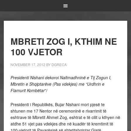
MBRETI ZOG I, KTHIM NE
100 VJETOR
NOVEMBER 17, 2012
BY
DGRECA
Presidenti Nishani dekoroi Naltmadhninë e Tij Zogun I,
Mbretin e Shqiptarëve (Pas vdekjes) me “Urdhrin e
Flamurit Kombëtar
”/
Presidenti i Republikës, Bujar Nishani mori pjesë te
shtunen me 17 Nentor në ceremoninë e rivarrimit të
eshtrave të Mbretit Ahmet Zog, eshtrat e të cilit u kthyen në
atdhe 51 vjet pas vdekjes dhe në kuadër të kremtimit të
100-vjetorit të Pavarësisë së shtetitshqiptar.Gjatë