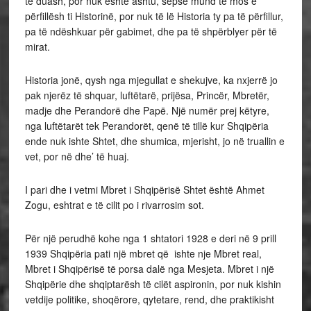
të duash, por nuk është ashtu, sepse mund të mos e
përfillësh ti Historinë, por nuk të lë Historia ty pa të përfillur,
pa të ndëshkuar për gabimet, dhe pa të shpërblyer për të
mirat.
Historia jonë, qysh nga mjegullat e shekujve, ka nxjerrë jo
pak njerëz të shquar, luftëtarë, prijësa, Princër, Mbretër,
madje dhe Perandorë dhe Papë. Një numër prej këtyre,
nga luftëtarët tek Perandorët, qenë të tillë kur Shqipëria
ende nuk ishte Shtet, dhe shumica, mjerisht, jo në truallin e
vet, por në dhe’ të huaj.
I pari dhe i vetmi Mbret i Shqipërisë Shtet është Ahmet
Zogu, eshtrat e të cilit po i rivarrosim sot.
Për një perudhë kohe nga 1 shtatori 1928 e deri në 9 prill
1939 Shqipëria pati një mbret që ishte nje Mbret real,
Mbret i Shqipërisë të porsa dalë nga Mesjeta. Mbret i një
Shqipërie dhe shqiptarësh të cilët aspironin, por nuk kishin
vetdije politike, shoqërore, qytetare, rend, dhe praktikisht