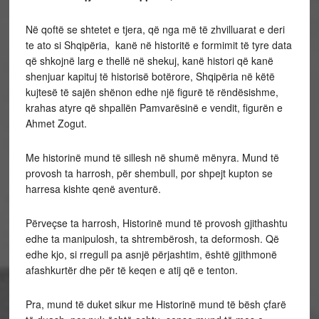
Në qoftë se shtetet e tjera, që nga më të zhvilluarat e deri
te ato si Shqipëria, kanë në historitë e formimit të tyre data
që shkojnë larg e thellë në shekuj, kanë histori që kanë
shenjuar kapituj të historisë botërore, Shqipëria në këtë
kujtesë të sajën shënon edhe një figurë të rëndësishme,
krahas atyre që shpallën Pamvarësinë e vendit, figurën e
Ahmet Zogut.
Me historinë mund të sillesh në shumë mënyra. Mund të
provosh ta harrosh, për shembull, por shpejt kupton se
harresa kishte qenë aventurë.
Përveçse ta harrosh, Historinë mund të provosh gjithashtu
edhe ta manipulosh, ta shtrembërosh, ta deformosh. Që
edhe kjo, si rregull pa asnjë përjashtim, është gjithmonë
afashkurtër dhe për të keqen e atij që e tenton.
Pra, mund të duket sikur me Historinë mund të bësh çfarë