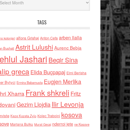
TAGS
arben llalla
alfons Grishaj
Anton Cefa
no kolonjari
Astrit Lulushi
Aurenc Bebja
an Bushati
ehlul Jashari
Beqir Sina
alip greca
Elida Buçpapaj
Elmi Berisha
Eugjen Merlika
er Bytyci
Ermira Babamusta
Frank shkreli
hri Xharra
Fritz
Ilir Levonja
Gezim Llojdia
dovani
kosova
rviste
Kolec Traboini
Keze Kozeta Zylo
sove
nderroi jete
Marjana Bulku
ne Kosove
Murat Gecaj