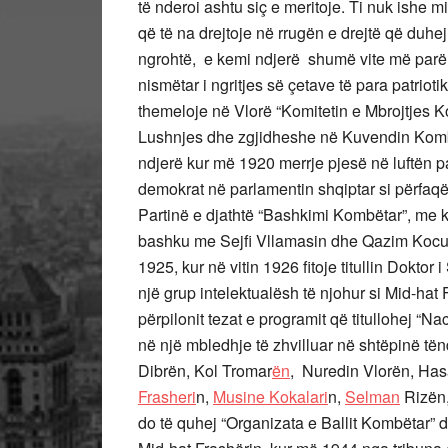
të nderoi ashtu siç e meritoje. Ti nuk ishe m
që të na drejtoje në rrugën e drejtë që duhej
ngrohtë, e kemi ndjerë shumë vite më parë
nismëtar i ngritjes së çetave të para patrio
themeloje në Vlorë “Komitetin e Mbrojtjes Ko
Lushnjes dhe zgjidheshe në Kuvendin Kombët
ndjerë kur më 1920 merrje pjesë në luftën pa
demokrat në parlamentin shqiptar si përfa
Partinë e djathtë “Bashkimi Kombëtar”, me kr
bashku me Sejfi Vllamasin dhe Qazim Koculi
1925, kur në vitin 1926 fitoje titullin Dokt
një grup intelektualësh të njohur si Mid-hat 
përpilonit tezat e programit që titullohej “
në një mbledhje të zhvilluar në shtëpinë të
Dibrën, Kol Tromar
ën
, Nuredin Vlorën, Has
Frasheri
n,
Musine Kokalari
n,
Selman
Rizën
do të quhej “Organizata e Ballit Kombëtar” d