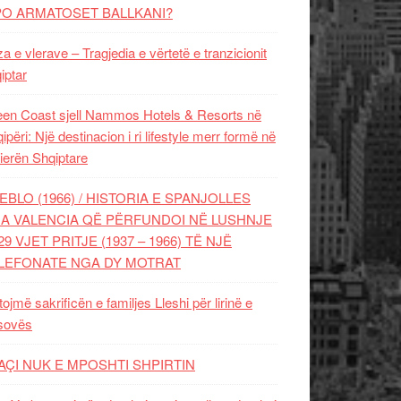
PO ARMATOSET BALLKANI?
za e vlerave – Tragjedia e vërtetë e tranzicionit
iptar
en Coast sjell Nammos Hotels & Resorts në
ipëri: Një destinacion i ri lifestyle merr formë në
ierën Shqiptare
EBLO (1966) / HISTORIA E SPANJOLLES
A VALENCIA QË PËRFUNDOI NË LUSHNJE
29 VJET PRITJE (1937 – 1966) TË NJË
LEFONATE NGA DY MOTRAT
tojmë sakrificën e familjes Lleshi për lirinë e
sovës
AÇI NUK E MPOSHTI SHPIRTIN