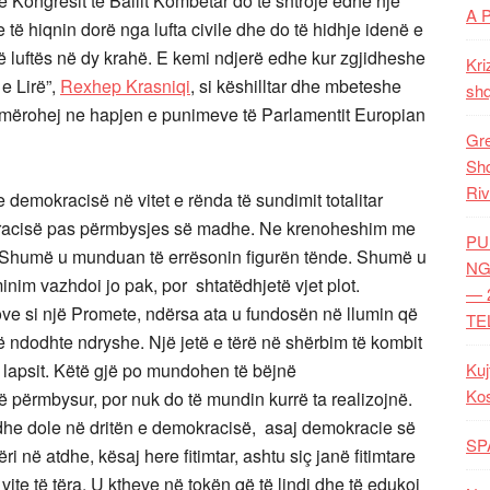
 Kongresit të Ballit Kombëtar do të shtroje edhe një
A 
 të hiqnin dorë nga lufta civile dhe do të hidhje idenë e
allë luftës në dy krahë. E kemi ndjerë edhe kur zgjidheshe
Kri
e Lirë”,
Rexhep Krasniqi
, si këshilltar dhe mbeteshe
shq
ë emërohej ne hapjen e punimeve të Parlamentit Europian
Gre
Shq
Riv
e demokracisë në vitet e rënda të sundimit totalitar
okracisë pas përmbysjes së madhe. Ne krenoheshim me
PU
së. Shumë u munduan të errësonin figurën tënde. Shumë u
NG
nim vazhdoi jo pak, por shtatëdhjetë vjet plot.
— 
ësove si një Promete, ndërsa ata u fundosën në llumin që
TE
 të ndodhte ndryshe. Një jetë e tërë në shërbim të kombit
 lapsit. Këtë gjë po mundohen të bëjnë
Kuj
Ko
 të përmbysur, por nuk do të mundin kurrë ta realizojnë.
 dhe dole në dritën e demokracisë, asaj demokracie së
SP
ri në atdhe, kësaj here fitimtar, ashtu siç janë fitimtare
r vite të tëra. U ktheve në tokën që të lindi dhe të edukoi