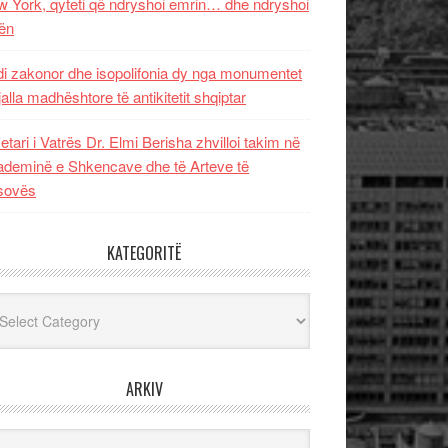
 York, qyteti që ndryshoi emrin… dhe ndryshoi
ën
i zakonor dhe isopolifonia dy nga monumentet
jalla madhështore të antikitetit shqiptar
etari i Vatrës Dr. Elmi Berisha zhvilloi takim në
deminë e Shkencave dhe të Arteve të
sovës
KATEGORITË
egoritë
ARKIV
iv