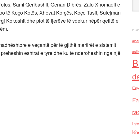
Totos, Sami Qeribashit, Qenan Dibrës, Zalo Xhomaqit e
apo të Koço Kotës, Xhevat Korçës, Koço Tasit, Sulejman
gj Kokoshit dhe plot të tjerëve të vdekur nëpër qelitë e
hëm.
alba
madhështore e veçantë për të gjithë martirët e sistemit
asll
të preheshin eshtrat e tyre dhe ku të nderoheshin nga një
B
d
Env
Fa
ra
Inte
Ko