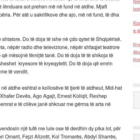
New
ë lënduara sot prehen më në fund në atdhe. Mjaft
bot
ëria. Për atë u sakrifikove dhe ajo, më në fund, të dha
Kod
e g
shtatore. Do të doja të ishe në çdo qytet të Shqipërisë.
Kry
ta, nëpër radio dhe televizione, nëpër shfaqjet teatrore
Aka
 që mësojnë fëmijtë tanë. Do të doja të të shikoja të
Ko
eshet kryesore të kryeqytetit. Do të doja që emrin
me të vendit.
 në atdhe eshtrat e kollosëve të tjerë të atdheut, Mid-hat
Kat
 Xhafer Devës, Ago Agajt, Ernest Koliqit, Rexhep
, emrat e të cilëve janë shkruar me gërma të arta në
ë vendosin një tufë me lule ose të derdhin dy pika lot, për
ri Omarit, Fejzi Alizotit, Kol Tromarës, Abdyl Sharrës,
Ark