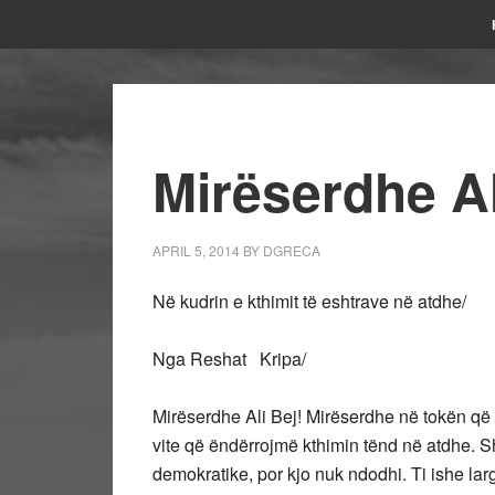
Mirëserdhe Al
APRIL 5, 2014
BY
DGRECA
Në kudrin e kthimit të eshtrave në atdhe/
Nga Reshat Kripa/
Mirëserdhe Ali Bej! Mirëserdhe në tokën që
vite që ëndërrojmë kthimin tënd në atdhe.
demokratike, por kjo nuk ndodhi. Ti ishe larg