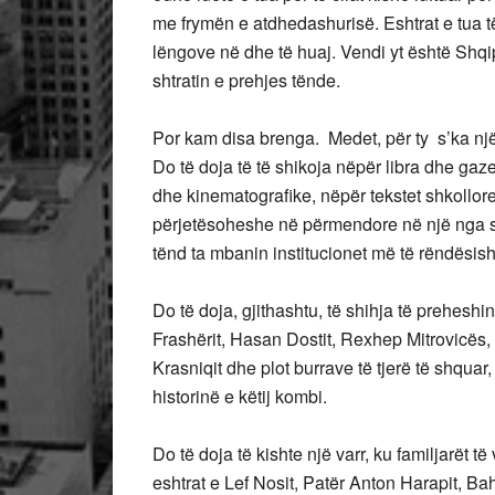
me frymën e atdhedashurisë. Eshtrat e tua t
lëngove në dhe të huaj. Vendi yt është Shqip
shtratin e prehjes tënde.
Por kam disa brenga. Medet, për ty s’ka një 
Do të doja të të shikoja nëpër libra dhe gaze
dhe kinematografike, nëpër tekstet shkollore
përjetësoheshe në përmendore në një nga sh
tënd ta mbanin institucionet më të rëndësish
Do të doja, gjithashtu, të shihja të preheshin
Frashërit, Hasan Dostit, Rexhep Mitrovicës,
Krasniqit dhe plot burrave të tjerë të shquar
historinë e këtij kombi.
Do të doja të kishte një varr, ku familjarët t
eshtrat e Lef Nosit, Patër Anton Harapit, Bah