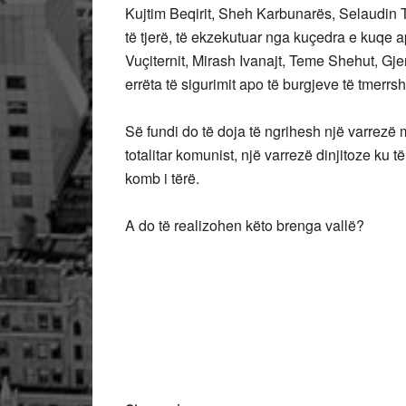
Kujtim Beqirit, Sheh Karbunarës, Selaudin 
të tjerë, të ekzekutuar nga kuçedra e kuqe 
Vuçiternit, Mirash Ivanajt, Teme Shehut, Gjer
errëta të sigurimit apo të burgjeve të tmerrs
Së fundi do të doja të ngrihesh një varrezë 
totalitar komunist, një varrezë dinjitoze ku 
komb i tërë.
A do të realizohen këto brenga vallë?