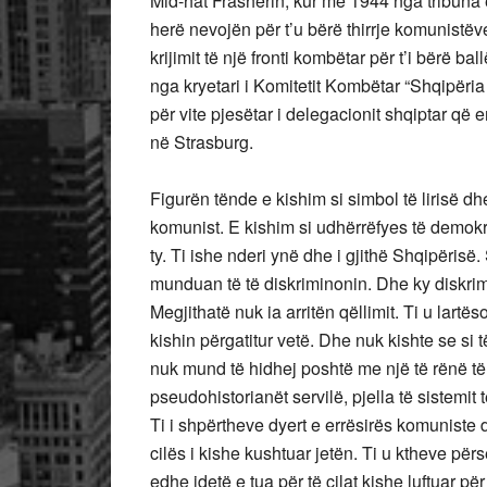
Mid-hat Frashërin, kur më 1944 nga tribuna e
herë nevojën për t’u bërë thirrje komunistëve
krijimit të një fronti kombëtar për t’i bërë b
nga kryetari i Komitetit Kombëtar “Shqipëria 
për vite pjesëtar i delegacionit shqiptar q
në Strasburg.
Figurën tënde e kishim si simbol të lirisë dh
komunist. E kishim si udhërrëfyes të dem
ty. Ti ishe nderi ynë dhe i gjithë Shqipëri
munduan të të diskriminonin. Dhe ky diskrimi
Megjithatë nuk ia arritën qëllimit. Ti u lart
kishin përgatitur vetë. Dhe nuk kishte se si
nuk mund të hidhej poshtë me një të rënë të
pseudohistorianët servilë, pjella të sistemit
Ti i shpërtheve dyert e errësirës komuniste
cilës i kishe kushtuar jetën. Ti u ktheve përsë
edhe idetë e tua për të cilat kishe luftuar pë