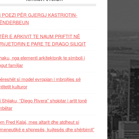
I POEZI PËR GJERGJ KASTRIOTIN-
ËNDERBEUN
TËR E ARKIVIT TE NAUM PRIFTIT NË
RVJETORIN E PARE TE DRAGO SILIQIT
aku, nga elementi arkitektonik te simboli i
ngut familjar
ëreshët si model evropian i mbrojtjes së
titetit kulturor
i Shijaku, “Diego Rivera” shqiptar i artit tonë
mbëtar
m Fred Kalaj, mes altarit dhe atdheut si
meneutikë e shpresës, kujtesës dhe shërbimit”