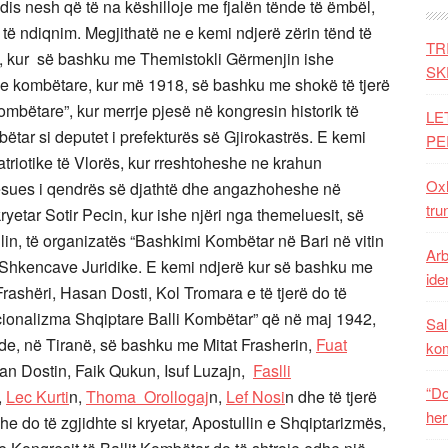
idis nesh që të na këshilloje me fjalën tënde të ëmbël,
 të ndiqnim. Megjithatë ne e kemi ndjerë zërin tënd të
TR
, kur së bashku me Themistokli Gërmenjin ishe
SK
tike kombëtare, kur më 1918, së bashku me shokë të tjerë
mbëtare”, kur merrje pjesë në kongresin historik të
LE
ar si deputet i prefekturës së Gjirokastrës. E kemi
PE
triotike të Vlorës, kur rreshtoheshe ne krahun
Oxh
qësues i qendrës së djathtë dhe angazhoheshe në
tru
yetar Sotir Pecin, kur ishe njëri nga themeluesit, së
n, të organizatës “Bashkimi Kombëtar në Bari në vitin
Arb
or i Shkencave Juridike. E kemi ndjerë kur së bashku me
iden
Frashëri, Hasan Dosti, Kol Tromara e të tjerë do të
Nacionalizma Shqiptare Balli Kombëtar” që në maj 1942,
Sal
nde, në Tiranë, së bashku me Mitat Frasherin,
Fuat
ko
an Dostin, Faik Qukun, Isuf Luzajn,
Faslli
“Do
,
Lec Kurti
n,
Thoma Orollogaj
n,
Lef Nosi
n dhe të tjerë
her
he do të zgjidhte si kryetar, Apostullin e Shqiptarizmës,