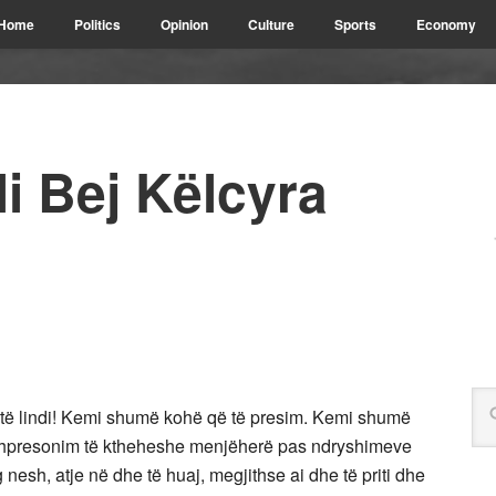
Home
Politics
Opinion
Culture
Sports
Economy
i Bej Këlcyra
 të lindi! Kemi shumë kohë që të presim. Kemi shumë
 Shpresonim të ktheheshe menjëherë pas ndryshimeve
 nesh, atje në dhe të huaj, megjithse ai dhe të priti dhe