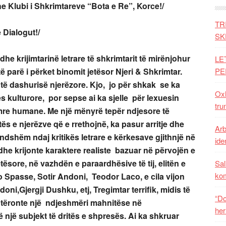
he Klubi i Shkrimtareve “Bota e Re”, Korce!/
TR
 Dialogut!/
SK
he krijimtarinë letrare të shkrimtarit të mirënjohur
LE
ë parë i përket binomit jetësor Njeri & Shkrimtar.
PE
të dashurisë njerëzore. Kjo, jo për shkak se ka
Oxh
tës kulturore, por sepse ai ka sjelle për lexuesin
tru
mre humane. Me një mënyrë tepër ndjesore të
ës e njerëzve që e rrethojnë, ka pasur arritje dhe
Arb
endshëm ndaj kritikës letrare e kërkesave gjithnjë në
iden
r dhe krijonte karaktere realiste bazuar në përvojën e
tësore, në vazhdën e paraardhësive të tij, elitën e
Sal
ko
jo Spasse, Sotir Andoni, Teodor Laco, e cila vijon
ni,Gjergji Dushku, etj, Tregimtar terrifik, midis të
“Do
ëronte një ndjeshmëri mahnitëse në
her
ë një subjekt të dritës e shpresës. Ai ka shkruar