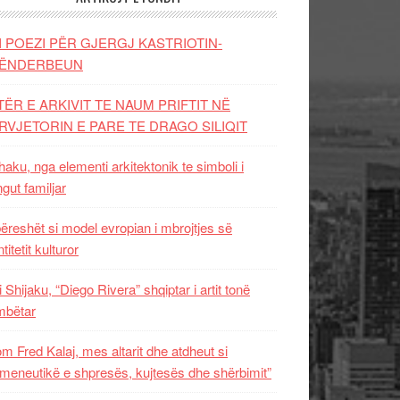
I POEZI PËR GJERGJ KASTRIOTIN-
ËNDERBEUN
TËR E ARKIVIT TE NAUM PRIFTIT NË
RVJETORIN E PARE TE DRAGO SILIQIT
aku, nga elementi arkitektonik te simboli i
ngut familjar
ëreshët si model evropian i mbrojtjes së
titetit kulturor
i Shijaku, “Diego Rivera” shqiptar i artit tonë
mbëtar
m Fred Kalaj, mes altarit dhe atdheut si
meneutikë e shpresës, kujtesës dhe shërbimit”