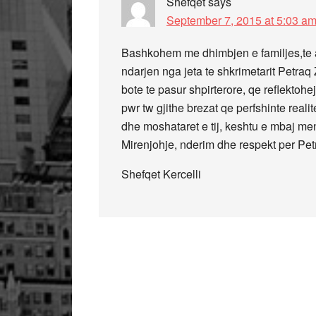
Shefqet
says
September 7, 2015 at 5:03 a
Bashkohem me dhimbjen e familjes,te a
ndarjen nga jeta te shkrimetarit Petraq 
bote te pasur shpirterore, qe reflektohej 
pwr tw gjithe brezat qe perfshinte reali
dhe moshataret e tij, keshtu e mbaj me
Mirenjohje, nderim dhe respekt per Petr
Shefqet Kercelli