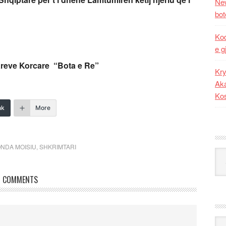
New
bot
Kod
e g
tareve Korcare “Bota e Re”
Kry
Aka
Ko
nk
More
NDA MOISIU
,
SHKRIMTARI
Kat
COMMENTS
Ark