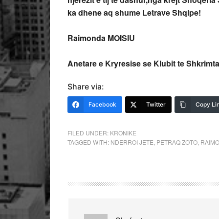
ka dhene aq shume Letrave Shqipe!
Raimonda MOISIU
Anetare e Kryresise se Klubit te Shkrim
Share via:
Facebook
Twitter
Copy Li
FILED UNDER:
KRONIKE
TAGGED WITH:
NDERROI JETE
,
PETRAQ ZOTO
,
RAIMO