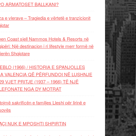
PO ARMATOSET BALLKANI?
za e vlerave – Tragjedia e vërtetë e tranzicionit
iptar
en Coast sjell Nammos Hotels & Resorts në
ipëri: Një destinacion i ri lifestyle merr formë në
ierën Shqiptare
EBLO (1966) / HISTORIA E SPANJOLLES
A VALENCIA QË PËRFUNDOI NË LUSHNJE
29 VJET PRITJE (1937 – 1966) TË NJË
LEFONATE NGA DY MOTRAT
tojmë sakrificën e familjes Lleshi për lirinë e
sovës
AÇI NUK E MPOSHTI SHPIRTIN