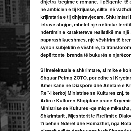
dhjetra tregime e romane. I pëlqente t
në ambicien e tij krijuese, sillte në vazhdi
krijimtaria e tij dhjetravjecare. Shkrimtar
letrave shqipe, mbetet një rrëfimtar terrif
ndërtimin e karaktereve realistikë me nj
paparashikueshmes, një vështrim të bren
synon subjektin e vështirë, ta transforomj
depërtonte brenda të bukurës e njerëzor
Si intelektuale e shkrimtare, si mike e 
Shquar Petraq ZOTO, por edhe si Kryeta
Amerikane ne Diaspore dhe Anetare e Kry
Re”-i kerkoj Ministrise se Kultures znj. t
Artin e Kulturen Shqiptare prane Kryeminis
Ministrise se Kultures -qe miq e mikesha,
Shkrimtarit , Mjeshterit te Rrefimit e Dialo
t’i behen Nderet dhe Homazhet, nga Bota 
njerezit e tij te dashur,nga krejt Shoqeria