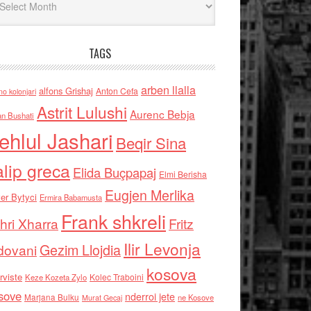
TAGS
arben llalla
alfons Grishaj
Anton Cefa
no kolonjari
Astrit Lulushi
Aurenc Bebja
an Bushati
ehlul Jashari
Beqir Sina
alip greca
Elida Buçpapaj
Elmi Berisha
Eugjen Merlika
er Bytyci
Ermira Babamusta
Frank shkreli
hri Xharra
Fritz
Ilir Levonja
Gezim Llojdia
dovani
kosova
rviste
Kolec Traboini
Keze Kozeta Zylo
sove
nderroi jete
Marjana Bulku
ne Kosove
Murat Gecaj