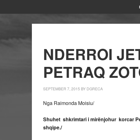
NDERROI JE
PETRAQ ZOT
SEPTEMBER 7, 2015
BY
DGRECA
Nga Raimonda Moisiu/
Shuhet shkrimtari i mirënjohur korcar Petr
shqipe./