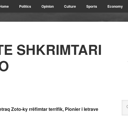
Home
Politics
Opinion
Culture
Sports
Economy
TE SHKRIMTARI
O
aq Zoto-ky rrëfimtar terrifik, Pionier i letrave