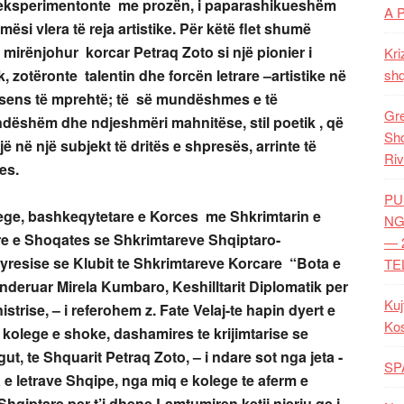
ë eksperimentonte me prozën, i paparashikueshëm
A 
mësi vlera të reja artistike. Për këtë flet shumë
i i mirënjohur korcar Petraq Zoto si një pionier i
Kri
ik, zotëronte talentin dhe forcën letrare –artistike në
shq
ë sens të mprehtë; të së mundëshmes e të
Gre
dëshëm dhe ndjeshmëri mahnitëse, stil poetik , që
Shq
ë në një subjekt të dritës e shpresës, arrinte të
Riv
es.
PU
kolege, bashkeqytetare e Korces me Shkrimtarin e
NG
re e Shoqates se Shkrimtareve Shqiptaro-
— 
resise se Klubit te Shkrimtareve Korcare “Bota e
TE
e nderuar Mirela Kumbaro, Keshilltarit Diplomatik per
Kuj
trise, – i referohem z. Fate Velaj-te hapin dyert e
Ko
 kolege e shoke, dashamires te krijimtarise se
gut, te Shquarit Petraq Zoto, – i ndare sot nga jeta -
SP
e letrave Shqipe, nga miq e kolege te aferm e
 Shqiptare per t’i dhene Lamtumiren ketij njeriu qe i