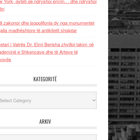
 York, qyteti që ndryshoi emrin… dhe ndryshoi
ën
i zakonor dhe isopolifonia dy nga monumentet
jalla madhështore të antikitetit shqiptar
etari i Vatrës Dr. Elmi Berisha zhvilloi takim në
deminë e Shkencave dhe të Arteve të
sovës
KATEGORITË
egoritë
ARKIV
iv