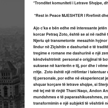
*Tronditet komuniteti i Letrave Shqipe, d
*
Rest in Peace MJESHTER I Rrefimit dhe
Ajo c’ka e bën edhe më interesante jetën d
korcar Petraq Zoto, është se ai në radhë t
Njeriu që transmetonte mesazhin hyjnor 
lindur në Ziçishtin e dashurisë e të tradi
tregime e romane me dashurinë e një ze
këndvështrimit personal e origjinal të bot
suksese në karrierën e tij, por dhe i vëm
rritje. Zoto është një rrëfimtar i talentua
tij personale, por edhe në eksperiencat je
shquar korçare të letrave shqipe, si Ster
më tej më të rinjtë Thani Naqo, Andon Ando
mundshmes e të paparashikueshmes, zot
transformimin e një subjekti të vështirë n