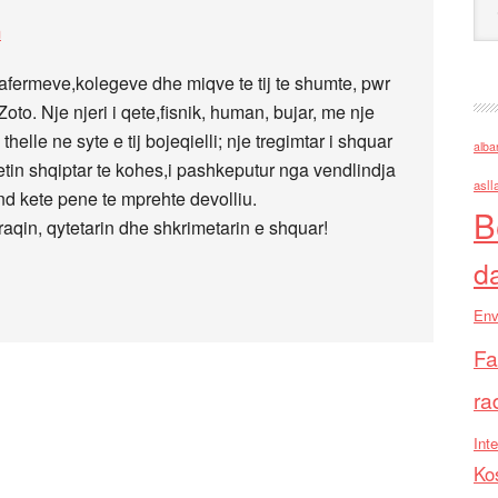
m
fermeve,kolegeve dhe miqve te tij te shumte, pwr
Zoto. Nje njeri i qete,fisnik, human, bujar, me nje
thelle ne syte e tij bojeqielli; nje tregimtar i shquar
alba
tetin shqiptar te kohes,i pashkeputur nga vendlindja
asll
nd kete pene te mprehte devolliu.
B
aqin, qytetarin dhe shkrimetarin e shquar!
d
Env
Fa
ra
Inte
Ko