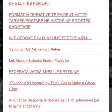
DHE LUFTЁS PЁR LIRI!
FORMAT ALTERNATIVE TË EVIDENTIMIT TË
TARIFËS POSTARE NË HISTORINË E POSTËS
SHQIPTARE
NJË SPROVË E GUXIMSHME PERFORMIZMI…
𝐕𝐞𝐧𝐝𝐢𝐦𝐞𝐭 𝐐𝐞̈ 𝐍𝐝𝐫𝐲𝐬𝐡𝐮𝐚𝐧 𝐁𝐨𝐭𝐞̈𝐧
Lek Gjolaj – kalorësi fisnik i Malësisë
FEDERATA VATRA SHPALLË KRYESINË
“Pinocchio’s Harvard” by Tertini Set to Make a Global
Slice
A duhet që Shqipëria të ribëhet një vend i jetueshëm për
të gjithë shqiptarët?