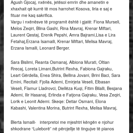
Agush Gjocaj, nxënës, jetësoi emrin dhe amanetin e
xhaxhait që kurrë të mos harrohet Kosova, liria e saj e
fituar me kaq sakrifica.
Vargu i nxënësve të programit është i gjatë: Fiona Murseli,
Melos Zeqiri, Blina Gashi, Rina Mavraj, Krenar Miftari,
Laurent Qestaj, Erenik Pepshi, Amra Bajrami,Lisa e Lira
Fetahaj,Erzana Isamaili, Krenar Miftari, Melisa Mavraj,
Erzana Ismaili, Leonard Berger.
Sara Bislimi, Reanta Osmanaj, Albiona Murati, Oltian
Rrecaj, Loreta Limani,Butrint Rexha, Fabiona Gajraku,
Leart Gërdella, Enea Shira, Bellina Jovani, Brini Baci, Sara
Emini, Recitali: Fjolla Ademi, Emirjeta Veseli, Elbasan
Veseli, Flamur Lladrovci, Diellëza Kuqi, Fitim Bilalli, Besjana
Ademi, Ilir Hasanaj, Erlinda e Fatjona Gajraku, Vesa Zeqiri,
Lorik e Leonit Ademi. Skeqe: Detiar Osmani, Elona
Kabashi, Valentina Morina, Butrint Rexha, Melisa Mavraj,
Blerta Ismaili-
interpretoi me mjeshtri këngën e njohur
shkodrane “Luleborë” në përcjellje të tingujve të pianos