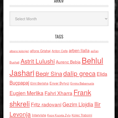
ARKIV
Arkiv
TAGS
arben llalla
alfons Grishaj
Anton Cefa
asllan
albano kolonjari
Behlul
Astrit Lulushi
Aurenc Bebja
Bushati
Jashari
dalip greca
Beqir Sina
Elida
Buçpapaj
Enver Bytyci
Elmi Berisha
Ermira Babamusta
Frank
Eugjen Merlika
Fahri Xharra
shkreli
Ilir
Gezim Llojdia
Fritz radovani
Levonja
Interviste
Kolec Traboini
Keze Kozeta Zylo