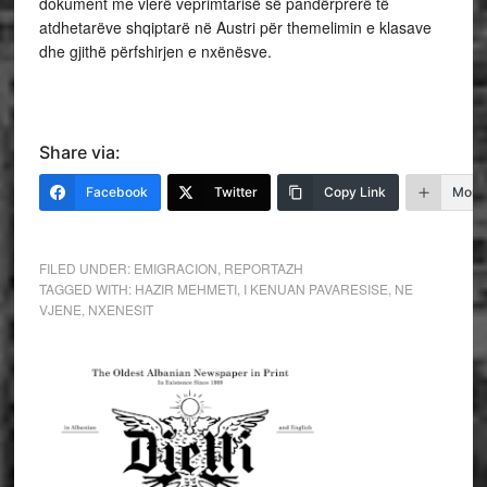
dokument me vlerë veprimtarisë së pandërprerë të
atdhetarëve shqiptarë në Austri për themelimin e klasave
dhe gjithë përfshirjen e nxënësve.
Share via:
Facebook
Twitter
Copy Link
More
FILED UNDER:
EMIGRACION
,
REPORTAZH
TAGGED WITH:
HAZIR MEHMETI
,
I KENUAN PAVARESISE
,
NE
VJENE
,
NXENESIT