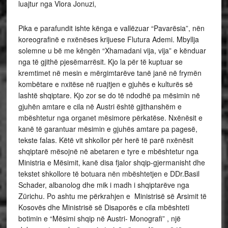
luajtur nga Vlora Jonuzi,
Pika e parafundit ishte kënga e vallëzuar “Pavarësia”, nën
koreografinë e nxënëses krijuese Flutura Ademi. Mbyllja
solemne u bë me këngën “Xhamadani vija, vija” e kënduar
nga të gjithë pjesëmarrësit. Kjo la për të kuptuar se
kremtimet në mesin e mërgimtarëve tanë janë në frymën
kombëtare e nxitëse në ruajtjen e gjuhës e kulturës së
lashtë shqiptare. Kjo zor se do të ndodhë pa mësimin në
gjuhën amtare e cila në Austri është gjithanshëm e
mbështetur nga organet mësimore përkatëse. Nxënësit e
kanë të garantuar mësimin e gjuhës amtare pa pagesë,
tekste falas. Këtë vit shkollor për herë të parë nxënësit
shqiptarë mësojnë në abetaren e tyre e mbështetur nga
Ministria e Mësimit, kanë disa fjalor shqip-gjermanisht dhe
tekstet shkollore të botuara nën mbështetjen e DDr.Basil
Schader, albanolog dhe mik i madh i shqiptarëve nga
Zürichu. Po ashtu me përkrahjen e Ministrisë së Arsimit të
Kosovës dhe Ministrisë së Disaporës e cila mbështeti
botimin e “Mësimi shqip në Austri- Monografi” , një