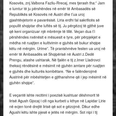
Kosovës, znj.Valbona Fazliu-Rrecaj, mes tjerash tha:” Jam
e lumtur të ju përshëndes në emër të Ambasadës së
Republikës së Kosovës në Austri dhe t’ua uroj
gjashtëvjetorin e pavarësisë. Liria erdhi fal sakrificës së
popullit shqiptar dhe luftës së tij. Ju përgëzoj të gjithë juve
që keni organizuar një mbrëmje të tillë. Veçan dua t’i
përshëndes nxënësit e mësuesit e tyre, për përpjekjet e
mëdha në ruajtjen e kultivimin e gjuhës së bukur shqipe
këtu në mërgim. Urime”. Të pranishmëve festen ua uroj në
emër të Ambasadës së Shqipërisë në Austri z.Dedë
Prengu, atashe ushtarak. Në fjalën e tij z.Imer Lladrovci
theksoj rëndësinë e mësimit në gjuhën amtare për ruajtjen
e gjuhës dhe kulturës kombëtare. “Ne e falënderojmë
Austrinë për mbështetjen e gjithanshme që i jep mësimit në
gjuhën shqipe”.
E veçantë ishte recitimi i poezisë kushtuar dëshmorit të
lirisë Agush Gjocaj i cili nga kurbeti u kthye në Lapidar Lirie
në ecjen tonë drejtë lirisë që sot e gëzojmë. Dikur edhe
Agushi këtu ishte pjesë e jetës në mërgim. Sot nipi i tij