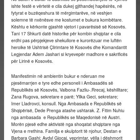
ishte festë e vërtetë e cila dukej gjithandej hapësirës, në
fytyrat e buzëqeshura të mërgimtarëve, në veshjen
solemne të nxënësve me kostumet e bukura kombëtare.
Kështu e kërkonte gjashtë vjetori i pavarësisë së Kosovës.
Tani 17 Shkurti datë historike për kombin shqiptar e cila
erdhi pas përpjekjeve shekullore e kurorëzuar me luftën
heroike të Ushtrisë Çlirimtare të Kosovës dhe Komandantit
Legjendar Adem Jashari si kryevepër madhore e sakrificës
për Lirinë e Kosovës.
Manifestimin në ambientin bukur e nderuan me
pjesëmarrjen e tyre edhe personeli i Ambasadës së
Republikës së Kosovës, Valbona Fazliu-.Rrecaj, këshilltare;
Zana Rugova, sekretare e parë; Yllka Geci, sekretare;
Imer Lladrovci, konsull. Nga Ambasada e Republikës së
Shqipërisë, Dede Prenga atashe ushtarak. Z. Fitim Nuhiu
nga ambasada e Republikës se Maqedonisë në Austri.
Morën pjesë edhe aktivistë nga shoqatat shqiptare nga
Vjena e rrethina. Familja e skulptorit të njohur, Destan e
Barbara Gashi; Avdyl Gjocaj, veprimtar, vëlla i dëshmorit