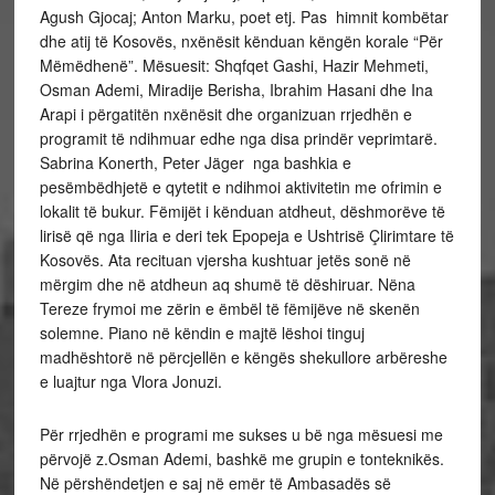
Agush Gjocaj; Anton Marku, poet etj. Pas himnit kombëtar
dhe atij të Kosovës, nxënësit kënduan këngën korale “Për
Mëmëdhenë”. Mësuesit: Shqfqet Gashi, Hazir Mehmeti,
Osman Ademi, Miradije Berisha, Ibrahim Hasani dhe Ina
Arapi i përgatitën nxënësit dhe organizuan rrjedhën e
programit të ndihmuar edhe nga disa prindër veprimtarë.
Sabrina Konerth, Peter Jäger nga bashkia e
pesëmbëdhjetë e qytetit e ndihmoi aktivitetin me ofrimin e
lokalit të bukur. Fëmijët i kënduan atdheut, dëshmorëve të
lirisë që nga Iliria e deri tek Epopeja e Ushtrisë Çlirimtare të
Kosovës. Ata recituan vjersha kushtuar jetës sonë në
mërgim dhe në atdheun aq shumë të dëshiruar. Nëna
Tereze frymoi me zërin e ëmbël të fëmijëve në skenën
solemne. Piano në këndin e majtë lëshoi tinguj
madhështorë në përcjellën e këngës shekullore arbëreshe
e luajtur nga Vlora Jonuzi.
Për rrjedhën e programi me sukses u bë nga mësuesi me
përvojë z.Osman Ademi, bashkë me grupin e tonteknikës.
Në përshëndetjen e saj në emër të Ambasadës së