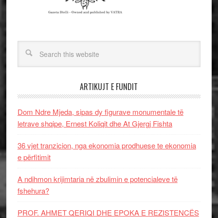
ARTIKUJT E FUNDIT
Dom Ndre Mjeda, sipas dy figurave monumentale të
letrave shqipe, Ernest Koliqit dhe At Gjergj Fishta
36 vjet tranzicion, nga ekonomia prodhuese te ekonomia
e përfitimit
A ndihmon krijimtaria në zbulimin e potencialeve të
fshehura?
PROF. AHMET QERIQI DHE EPOKA E REZISTENCЁS