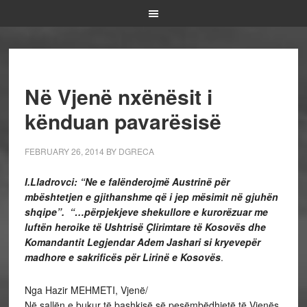
Në Vjenë nxënësit i
kënduan pavarësisë
FEBRUARY 26, 2014
BY
DGRECA
I.Lladrovci: “Ne e falënderojmë Austrinë për
mbështetjen e gjithanshme që i jep mësimit në gjuhën
shqipe”. “…
përpjekjeve shekullore e kurorëzuar me
luftën heroike të Ushtrisë Çlirimtare të Kosovës dhe
Komandantit Legjendar Adem Jashari si kryevepër
madhore e sakrificës për Lirinë e Kosovës
.
Nga Hazir MEHMETI, Vjenë/
Në sallën e bukur të bashkisë së pesëmbëdhjetë të Vjenës