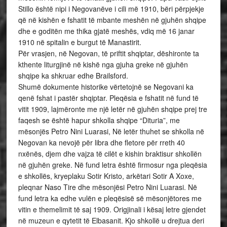
Stillo është nipi i Negovanëve i cili më 1910, bëri përpjekje
që në kishën e fshatit të mbante meshën në gjuhën shqipe
dhe e goditën me thika gjatë meshës, vdiq më 16 janar
1910 në spitalin e burgut të Manastirit.
Për vrasjen, në Negovan, të priftit shqiptar, dëshironte ta
kthente liturgjinë në kishë nga gjuha greke në gjuhën
shqipe ka shkruar edhe Brailsford.
Shumë dokumente historike vërtetojnë se Negovani ka
qenë fshat i pastër shqiptar. Pleqësia e fshatit në fund të
vitit 1909, lajmëronte me një letër në gjuhën shqipe prej tre
faqesh se është hapur shkolla shqipe “Dituria”, me
mësonjës Petro Nini Luarasi, Në letër thuhet se shkolla në
Negovan ka nevojë për libra dhe fletore për rreth 40
nxënës, djem dhe vajza të cilët e kishin braktisur shkollën
në gjuhën greke. Në fund letra është firmosur nga pleqësia
e shkollës, kryeplaku Sotir Kristo, arkëtari Sotir A Xoxe,
pleqnar Naso Tire dhe mësonjësi Petro Nini Luarasi. Në
fund letra ka edhe vulën e pleqësisë së mësonjëtores me
vitin e themelimit të saj 1909. Origjinali i kësaj letre gjendet
në muzeun e qytetit të Elbasanit. Kjo shkollë u drejtua deri