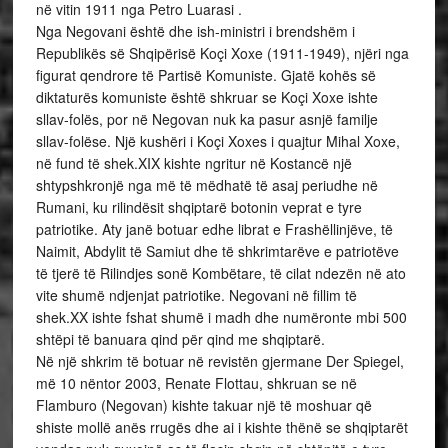
në vitin 1911 nga Petro Luarasi .
Nga Negovani është dhe ish-ministri i brendshëm i
Republikës së Shqipërisë Koçi Xoxe (1911-1949), njëri nga
figurat qendrore të Partisë Komuniste. Gjatë kohës së
diktaturës komuniste është shkruar se Koçi Xoxe ishte
sllav-folës, por në Negovan nuk ka pasur asnjë familje
sllav-folëse. Një kushëri i Koçi Xoxes i quajtur Mihal Xoxe,
në fund të shek.XIX kishte ngritur në Kostancë një
shtypshkronjë nga më të mëdhatë të asaj periudhe në
Rumani, ku rilindësit shqiptarë botonin veprat e tyre
patriotike. Aty janë botuar edhe librat e Frashëllinjëve, të
Naimit, Abdylit të Samiut dhe të shkrimtarëve e patriotëve
të tjerë të Rilindjes sonë Kombëtare, të cilat ndezën në ato
vite shumë ndjenjat patriotike. Negovani në fillim të
shek.XX ishte fshat shumë i madh dhe numëronte mbi 500
shtëpi të banuara qind për qind me shqiptarë.
Në një shkrim të botuar në revistën gjermane Der Spiegel,
më 10 nëntor 2003, Renate Flottau, shkruan se në
Flamburo (Negovan) kishte takuar një të moshuar që
shiste mollë anës rrugës dhe ai i kishte thënë se shqiptarët