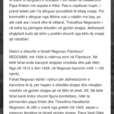
Papa Kriston me sopata e thika. Pasi e copëtuan trupin, i
prenë kokën për t’ia dërguar porositësit të kësaj vrasje. Por
kriminelët e dërguar nga Athina nuk u ndalën me kaq, po
atë natë ata i vranë dhe të vëllanë, Theodhos Negovanin i
cili edhe ky përhapte shkollën në gjuhën shqipe. Atdhetarët
shqiptarë kudo që ishin u prekën shumë nga këto dy vrasje
që ndodhën.
Histori e shkurtër e fshatit Negovan-Flamburo*
NEGOVANI, më 1928 iu ndërrua emri në Flamburo. Në
këtë fshat ende banojnë shqiptar ortodoks dhe pak vlleh.
Nga viti 1912 e deri 1928, në Negovan banonin rreth 1.100
njerëz.
Fshati Negovan është i njohur për atdhetarizmin e
banorëve të tij, për hapjen e shkollës shqipe dhe mbajtjen
meshën në gjuhën shqipe që në fillim të shek. XX. Në këtë
fshat kanë lindur shumë figura kombëtare, ndër ta
përmendim papa Kristo dhe Theodhos Harallambi
Negovani, të cilët u vranë nga grekët më 1905, sepse u
mësonin fëmijëve të fshatit gjuhën shqipe. Papa Vasil Gjikë