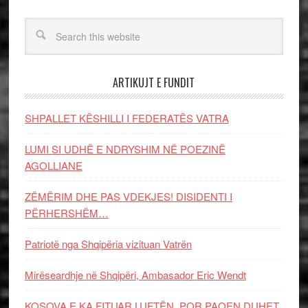
ARTIKUJT E FUNDIT
SHPALLET KËSHILLI I FEDERATËS VATRA
LUMI SI UDHË E NDRYSHIM NË POEZINË
AGOLLIANE
ZËMËRIM DHE PAS VDEKJES! DISIDENTI I
PËRHERSHËM…
Patriotë nga Shqipëria vizituan Vatrën
Mirëseardhje në Shqipëri, Ambasador Eric Wendt
KOSOVA E KA FITUAR LUFTËN, POR PAQEN DUHET