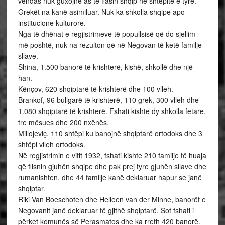
vendas nuk guxojnë as të flasin shqip në shtëpitë e tyre.
Grekët na kanë asimiluar. Nuk ka shkolla shqipe apo
institucione kulturore.
Nga të dhënat e regjistrimeve të popullsisë që do sjellim
më poshtë, nuk na rezulton që në Negovan të ketë familje
sllave.
Shina, 1.500 banorë të krishterë, kishë, shkollë dhe një
han.
Kënçov, 620 shqiptarë të krishterë dhe 100 vlleh.
Brankof, 96 bullgarë të krishterë, 110 grek, 300 vlleh dhe
1.080 shqiptarë të krishterë. Fshati kishte dy shkolla fetare,
tre mësues dhe 200 nxënës.
Millojeviç, 110 shtëpi ku banojnë shqiptarë ortodoks dhe 3
shtëpi vlleh ortodoks.
Në regjistrimin e vitit 1932, fshati kishte 210 familje të huaja
që flisnin gjuhën shqipe dhe pak prej tyre gjuhën sllave dhe
rumanishten, dhe 44 familje kanë deklaruar hapur se janë
shqiptar.
Riki Van Boeschoten dhe Helleen van der Minne, banorët e
Negovanit janë deklaruar të gjithë shqiptarë. Sot fshati i
përket komunës së Perasmatos dhe ka rreth 420 banorë.