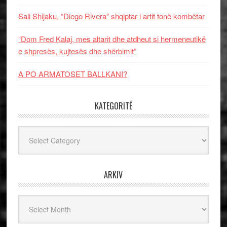
Sali Shijaku, “Diego Rivera” shqiptar i artit tonë kombëtar
“Dom Fred Kalaj, mes altarit dhe atdheut si hermeneutikë
e shpresës, kujtesës dhe shërbimit”
A PO ARMATOSET BALLKANI?
KATEGORITË
Kategoritë
ARKIV
Arkiv