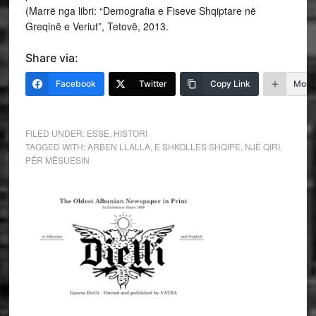
(Marrë nga libri: “Demografia e Fiseve Shqiptare në
Greqinë e Veriut”, Tetovë, 2013.
Share via:
Facebook
Twitter
Copy Link
More
FILED UNDER:
ESSE
,
HISTORI
TAGGED WITH:
ARBEN LLALLA
,
E SHKOLLES SHQIPE
,
NJË QIRI
,
PËR MËSUESIN