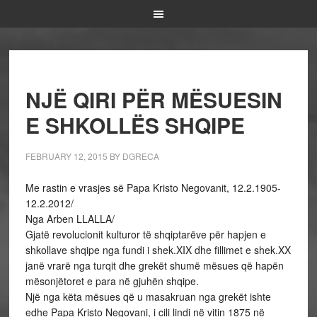
NJË QIRI PËR MËSUESIN
E SHKOLLËS SHQIPE
FEBRUARY 12, 2015
BY
DGRECA
Me rastin e vrasjes së Papa Kristo Negovanit, 12.2.1905-
12.2.2012/
Nga Arben LLALLA/
Gjatë revolucionit kulturor të shqiptarëve për hapjen e
shkollave shqipe nga fundi i shek.XIX dhe fillimet e shek.XX
janë vrarë nga turqit dhe grekët shumë mësues që hapën
mësonjëtoret e para në gjuhën shqipe.
Një nga këta mësues që u masakruan nga grekët ishte
edhe Papa Kristo Negovani, i cili lindi në vitin 1875 në