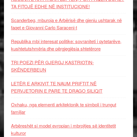
TA FITOJË EDHE NË INSTITUCIONE!
Scanderbeg, mburoja e Arbërisë dhe gjeniu ushtarak në
faqet e Giovanni Carlo Saraceni-t
Republika mbi interesat politike: sovraniteti i qytetarëve,
kushtetutshmëria dhe përgjegjësia shtetërore
TRI POEZI PËR GJERGJ KASTRIOTIN-
SKËNDERBEUN
LETËR E ARKIVIT TE NAUM PRIFTIT NË
PERVJETORIN E PARE TE DRAGO SILIQIT
Oxhaku, nga elementi arkitektonik te simboli i trungut
familjar
Arbëreshët si model evropian i mbrojtjes së identitetit
kulturor