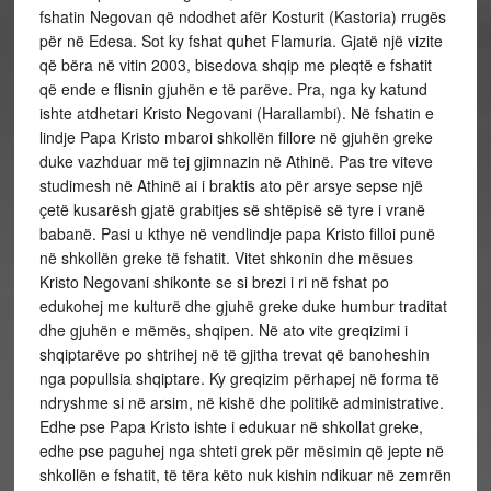
fshatin Negovan që ndodhet afër Kosturit (Kastoria) rrugës
për në Edesa. Sot ky fshat quhet Flamuria. Gjatë një vizite
që bëra në vitin 2003, bisedova shqip me pleqtë e fshatit
që ende e flisnin gjuhën e të parëve. Pra, nga ky katund
ishte atdhetari Kristo Negovani (Harallambi). Në fshatin e
lindje Papa Kristo mbaroi shkollën fillore në gjuhën greke
duke vazhduar më tej gjimnazin në Athinë. Pas tre viteve
studimesh në Athinë ai i braktis ato për arsye sepse një
çetë kusarësh gjatë grabitjes së shtëpisë së tyre i vranë
babanë. Pasi u kthye në vendlindje papa Kristo filloi punë
në shkollën greke të fshatit. Vitet shkonin dhe mësues
Kristo Negovani shikonte se si brezi i ri në fshat po
edukohej me kulturë dhe gjuhë greke duke humbur traditat
dhe gjuhën e mëmës, shqipen. Në ato vite greqizimi i
shqiptarëve po shtrihej në të gjitha trevat që banoheshin
nga popullsia shqiptare. Ky greqizim përhapej në forma të
ndryshme si në arsim, në kishë dhe politikë administrative.
Edhe pse Papa Kristo ishte i edukuar në shkollat greke,
edhe pse paguhej nga shteti grek për mësimin që jepte në
shkollën e fshatit, të tëra këto nuk kishin ndikuar në zemrën