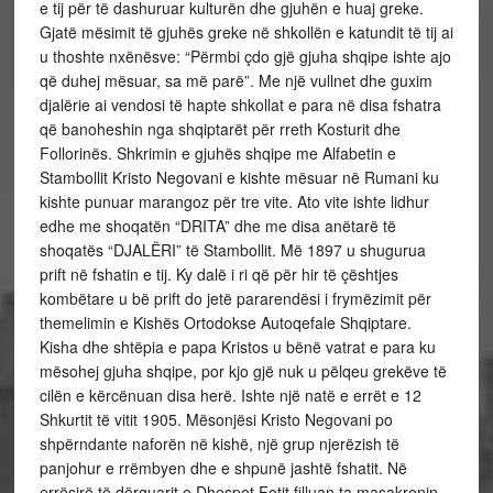
e tij për të dashuruar kulturën dhe gjuhën e huaj greke.
Gjatë mësimit të gjuhës greke në shkollën e katundit të tij ai
u thoshte nxënësve: “Përmbi çdo gjë gjuha shqipe ishte ajo
që duhej mësuar, sa më parë”. Me një vullnet dhe guxim
djalërie ai vendosi të hapte shkollat e para në disa fshatra
që banoheshin nga shqiptarët për rreth Kosturit dhe
Follorinës. Shkrimin e gjuhës shqipe me Alfabetin e
Stambollit Kristo Negovani e kishte mësuar në Rumani ku
kishte punuar marangoz për tre vite. Ato vite ishte lidhur
edhe me shoqatën “DRITA” dhe me disa anëtarë të
shoqatës “DJALËRI” të Stambollit. Më 1897 u shugurua
prift në fshatin e tij. Ky dalë i ri që për hir të çështjes
kombëtare u bë prift do jetë pararendësi i frymëzimit për
themelimin e Kishës Ortodokse Autoqefale Shqiptare.
Kisha dhe shtëpia e papa Kristos u bënë vatrat e para ku
mësohej gjuha shqipe, por kjo gjë nuk u pëlqeu grekëve të
cilën e kërcënuan disa herë. Ishte një natë e errët e 12
Shkurtit të vitit 1905. Mësonjësi Kristo Negovani po
shpërndante naforën në kishë, një grup njerëzish të
panjohur e rrëmbyen dhe e shpunë jashtë fshatit. Në
errësirë të dërguarit e Dhespot Fotit filluan ta masakronin