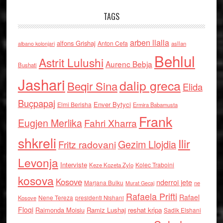
TAGS
arben llalla
alfons Grishaj
Anton Cefa
asllan
albano kolonjari
Behlul
Astrit Lulushi
Aurenc Bebja
Bushati
Jashari
dalip greca
Beqir Sina
Elida
Buçpapaj
Enver Bytyci
Elmi Berisha
Ermira Babamusta
Frank
Eugjen Merlika
Fahri Xharra
shkreli
Ilir
Gezim Llojdia
Fritz radovani
Levonja
Interviste
Kolec Traboini
Keze Kozeta Zylo
kosova
Kosove
nderroi jete
Marjana Bulku
ne
Murat Gecaj
Rafaela Prifti
Rafael
Nene Tereza
Kosove
presidenti Nishani
Floqi
Raimonda Moisiu
Ramiz Lushaj
reshat kripa
Sadik Elshani