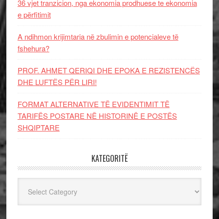
36 vjet tranzicion, nga ekonomia prodhuese te ekonomia
e përfitimit
A ndihmon krijimtaria në zbulimin e potencialeve të
fshehura?
PROF. AHMET QERIQI DHE EPOKA E REZISTENCЁS
DHE LUFTЁS PЁR LIRI!
FORMAT ALTERNATIVE TË EVIDENTIMIT TË
TARIFËS POSTARE NË HISTORINË E POSTËS
SHQIPTARE
KATEGORITË
Kategoritë