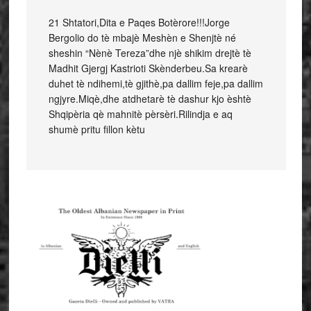
21 Shtatori,Dita e Paqes Botèrore!!!Jorge
Bergolio do tè mbajè Meshèn e Shenjtè né
sheshin “Nènè Tereza”dhe njè shikim drejtè tè
Madhit Gjergj Kastrioti Skènderbeu.Sa krearè
duhet tè ndihemi,tè gjithè,pa dallim feje,pa dallim
ngjyre.Miqè,dhe atdhetarè tè dashur kjo èshtè
Shqipèria qè mahnitè pèrsèri.Rilindja e aq
shumè pritu fillon kètu