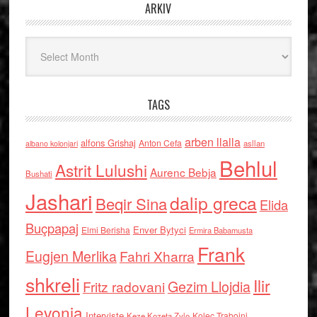
ARKIV
Arkiv
TAGS
arben llalla
alfons Grishaj
Anton Cefa
asllan
albano kolonjari
Behlul
Astrit Lulushi
Aurenc Bebja
Bushati
Jashari
dalip greca
Beqir Sina
Elida
Buçpapaj
Enver Bytyci
Elmi Berisha
Ermira Babamusta
Frank
Eugjen Merlika
Fahri Xharra
shkreli
Ilir
Gezim Llojdia
Fritz radovani
Levonja
Interviste
Kolec Traboini
Keze Kozeta Zylo