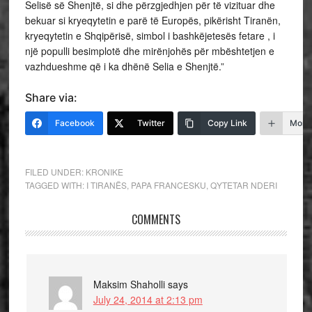
Selisë së Shenjtë, si dhe përzgjedhjen për të vizituar dhe
bekuar si kryeqytetin e parë të Europës, pikërisht Tiranën,
kryeqytetin e Shqipërisë, simbol i bashkëjetesës fetare , i
një populli besimplotë dhe mirënjohës për mbështetjen e
vazhdueshme që i ka dhënë Selia e Shenjtë.”
Share via:
Facebook
Twitter
Copy Link
More
FILED UNDER:
KRONIKE
TAGGED WITH:
I TIRANËS
,
PAPA FRANCESKU
,
QYTETAR NDERI
COMMENTS
Maksim Shaholli
says
July 24, 2014 at 2:13 pm