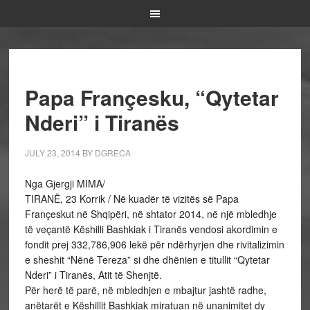
Papa Françesku, “Qytetar
Nderi” i Tiranës
JULY 23, 2014
BY
DGRECA
Nga Gjergji MIMA/
TIRANË, 23 Korrik / Në kuadër të vizitës së Papa
Françeskut në Shqipëri, në shtator 2014, në një mbledhje
të veçantë Këshilli Bashkiak i Tiranës vendosi akordimin e
fondit prej 332,786,906 lekë për ndërhyrjen dhe rivitalizimin
e sheshit “Nënë Tereza” si dhe dhënien e titullit “Qytetar
Nderi” i Tiranës, Atit të Shenjtë.
Për herë të parë, në mbledhjen e mbajtur jashtë radhe,
anëtarët e Këshillit Bashkiak miratuan në unanimitet dy