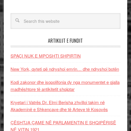
ARTIKUJT E FUNDIT
SPAÇI NUK E MPOSHTI SHPIRTIN
New York, qyteti që ndryshoi emrin… dhe ndryshoi botën
Kodi zakonor dhe isopolifonia dy nga monumentet e gjalla
madhështore të antikitetit shqiptar
Kryetari i Vatrës Dr. Elmi Berisha zhvilloi takim në
Akademinë e Shkencave dhe të Arteve të Kosovës
ÇËSHTJA ÇAME NË PARLAMENTIN E SHQIPËRISË
NË VITIN 1921