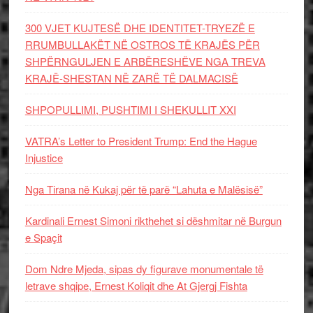
300 VJET KUJTESË DHE IDENTITET-TRYEZË E
RRUMBULLAKËT NË OSTROS TË KRAJËS PËR
SHPËRNGULJEN E ARBËRESHËVE NGA TREVA
KRAJË-SHESTAN NË ZARË TË DALMACISË
SHPOPULLIMI, PUSHTIMI I SHEKULLIT XXI
VATRA’s Letter to President Trump: End the Hague
Injustice
Nga Tirana në Kukaj për të parë “Lahuta e Malësisë”
Kardinali Ernest Simoni rikthehet si dëshmitar në Burgun
e Spaçit
Dom Ndre Mjeda, sipas dy figurave monumentale të
letrave shqipe, Ernest Koliqit dhe At Gjergj Fishta