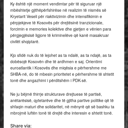
Ky është një moment vendimtar për të siguruar një
mbështetje gjithëpërfshirëse në realizim të nismës së
Kryetarit Veseli për riaktivizimin dhe intensifikimin e
përpjekjeve të Kosovës për drejtësinë tranzicionale,
forcimin e memories kolektive dhe gjetjen e vënien para
përgjegjësisë ligjore të kriminelëve që kanë masakruar
civilët shqiptarë.
Kjo sfidë nuk do të lejohet as ta ndalë, as ta ndajë, as ta
dobësojë Kosovën dhe të ardhmen e saj. Orientimi
euroatlantik i Kosovës dhe miqësia e përhershme me
SHBA-në, do të mbesin prioritetet e përhershme të shtetit
tonë dhe angazhimi i përditshëm i PDK-së.
Ne ju bëjmë thirrje strukturave drejtuese të partisë,
anëtarësisë, qytetarëve dhe të gjitha partive politike që të
shfaqin maturi dhe solidaritet, në mënyrë që së bashku ta
mbrojmë luftën tonë të drejtë dhe interesin e shtetit tonë.
Share via: