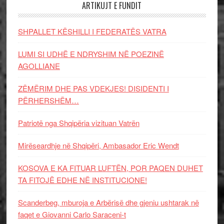
ARTIKUJT E FUNDIT
SHPALLET KËSHILLI I FEDERATËS VATRA
LUMI SI UDHË E NDRYSHIM NË POEZINË
AGOLLIANE
ZËMËRIM DHE PAS VDEKJES! DISIDENTI I
PËRHERSHËM…
Patriotë nga Shqipëria vizituan Vatrën
Mirëseardhje në Shqipëri, Ambasador Eric Wendt
KOSOVA E KA FITUAR LUFTËN, POR PAQEN DUHET
TA FITOJË EDHE NË INSTITUCIONE!
Scanderbeg, mburoja e Arbërisë dhe gjeniu ushtarak në
faqet e Giovanni Carlo Saraceni-t