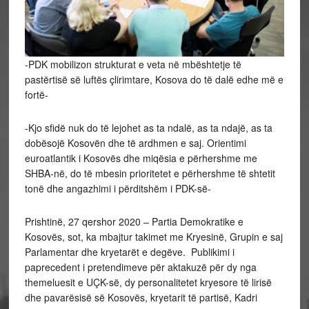
-PDK mobilizon strukturat e veta në mbështetje të
pastërtisë së luftës çlirimtare, Kosova do të dalë edhe më e
fortë-
-Kjo sfidë nuk do të lejohet as ta ndalë, as ta ndajë, as ta
dobësojë Kosovën dhe të ardhmen e saj. Orientimi
euroatlantik i Kosovës dhe miqësia e përhershme me
SHBA-në, do të mbesin prioritetet e përhershme të shtetit
tonë dhe angazhimi i përditshëm i PDK-së-
Prishtinë, 27 qershor 2020 – Partia Demokratike e
Kosovës, sot, ka mbajtur takimet me Kryesinë, Grupin e saj
Parlamentar dhe kryetarët e degëve. Publikimi i
paprecedent i pretendimeve për aktakuzë për dy nga
themeluesit e UÇK-së, dy personalitetet kryesore të lirisë
dhe pavarësisë së Kosovës, kryetarit të partisë, Kadri