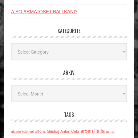
A PO ARMATOSET BALLKANI?
KATEGORITË
Kategoritë
ARKIV
Arkiv
TAGS
arben llalla
alfons Grishaj
Anton Cefa
asllan
albano kolonjari