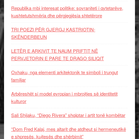
Republika mbi interesat politike: sovraniteti i qytetarëve,
kushtetutshmëria dhe përgjegjësia shtetërore
TRI POEZI PËR GJERGJ KASTRIOTIN-
SKËNDERBEUN
LETËR E ARKIVIT TE NAUM PRIFTIT NË
PERVJETORIN E PARE TE DRAGO SILIQIT
Oxhaku, nga elementi arkitektonik te simboli i trungut
familjar
Arbëreshët si model evropian i mbrojtjes së identitetit
kulturor
Sali Shijaku, “Diego Rivera” shqiptar i artit tonë kombëtar
“Dom Fred Kalaj, mes altarit dhe atdheut si hermeneutikë
e shpresës, kujtesës dhe shërbimit”