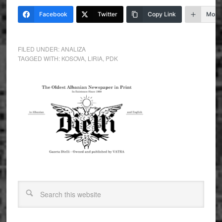
Facebook
Twitter
Copy Link
More
FILED UNDER:
ANALIZA
TAGGED WITH:
KOSOVA
,
LIRIA
,
PDK