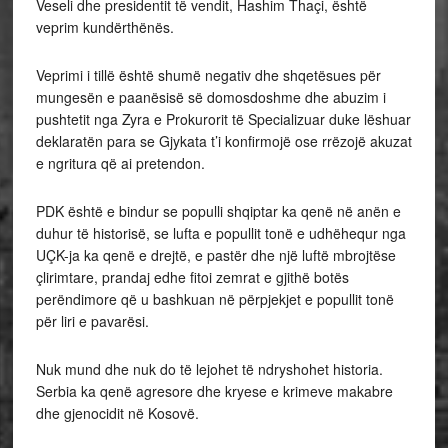
Veseli dhe presidentit të vendit, Hashim Thaçi, është
veprim kundërthënës.
Veprimi i tillë është shumë negativ dhe shqetësues për
mungesën e paanësisë së domosdoshme dhe abuzim i
pushtetit nga Zyra e Prokurorit të Specializuar duke lëshuar
deklaratën para se Gjykata t’i konfirmojë ose rrëzojë akuzat
e ngritura që ai pretendon.
PDK është e bindur se populli shqiptar ka qenë në anën e
duhur të historisë, se lufta e popullit tonë e udhëhequr nga
UÇK-ja ka qenë e drejtë, e pastër dhe një luftë mbrojtëse
çlirimtare, prandaj edhe fitoi zemrat e gjithë botës
perëndimore që u bashkuan në përpjekjet e popullit tonë
për liri e pavarësi.
Nuk mund dhe nuk do të lejohet të ndryshohet historia.
Serbia ka qenë agresore dhe kryese e krimeve makabre
dhe gjenocidit në Kosovë.