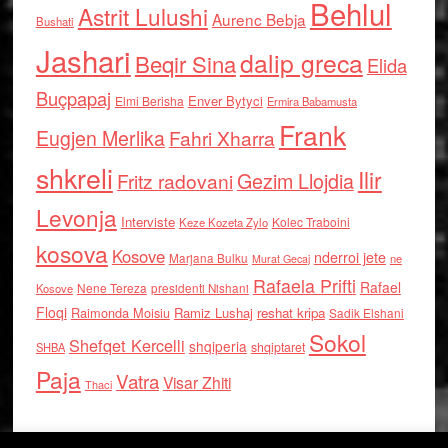
Behlul
Astrit Lulushi
Aurenc Bebja
Bushati
Jashari
dalip greca
Beqir Sina
Elida
Buçpapaj
Enver Bytyci
Elmi Berisha
Ermira Babamusta
Frank
Eugjen Merlika
Fahri Xharra
shkreli
Ilir
Gezim Llojdia
Fritz radovani
Levonja
Interviste
Kolec Traboini
Keze Kozeta Zylo
kosova
Kosove
nderroi jete
Marjana Bulku
ne
Murat Gecaj
Rafaela Prifti
Rafael
Nene Tereza
Kosove
presidenti Nishani
Floqi
Raimonda Moisiu
Ramiz Lushaj
reshat kripa
Sadik Elshani
Sokol
Shefqet Kercelli
shqiperia
shqiptaret
SHBA
Paja
Vatra
Visar Zhiti
Thaci