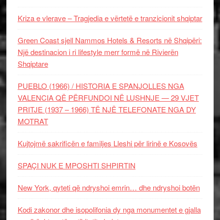
Kriza e vlerave – Tragjedia e vërtetë e tranzicionit shqiptar
Green Coast sjell Nammos Hotels & Resorts në Shqipëri:
Një destinacion i ri lifestyle merr formë në Rivierën
Shqiptare
PUEBLO (1966) / HISTORIA E SPANJOLLES NGA
VALENCIA QË PËRFUNDOI NË LUSHNJE — 29 VJET
PRITJE (1937 – 1966) TË NJË TELEFONATE NGA DY
MOTRAT
Kujtojmë sakrificën e familjes Lleshi për lirinë e Kosovës
SPAÇI NUK E MPOSHTI SHPIRTIN
New York, qyteti që ndryshoi emrin… dhe ndryshoi botën
Kodi zakonor dhe isopolifonia dy nga monumentet e gjalla