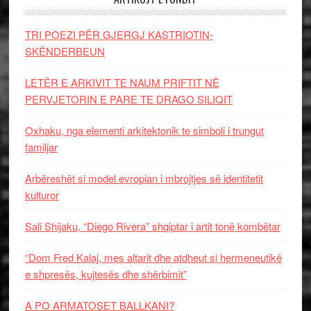
TRI POEZI PËR GJERGJ KASTRIOTIN-
SKËNDERBEUN
LETËR E ARKIVIT TE NAUM PRIFTIT NË
PERVJETORIN E PARE TE DRAGO SILIQIT
Oxhaku, nga elementi arkitektonik te simboli i trungut
familjar
Arbëreshët si model evropian i mbrojtjes së identitetit
kulturor
Sali Shijaku, “Diego Rivera” shqiptar i artit tonë kombëtar
“Dom Fred Kalaj, mes altarit dhe atdheut si hermeneutikë
e shpresës, kujtesës dhe shërbimit”
A PO ARMATOSET BALLKANI?