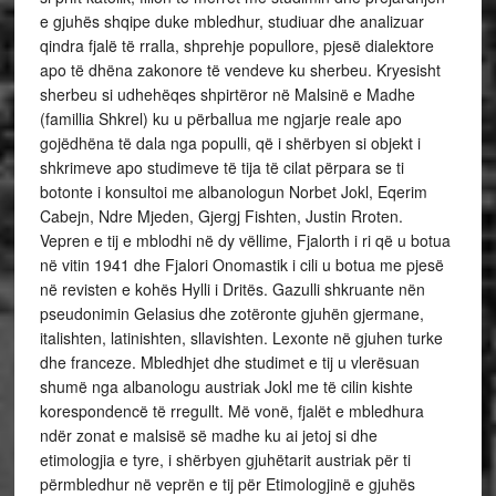
e gjuhës shqipe duke mbledhur, studiuar dhe analizuar
qindra fjalë të rralla, shprehje popullore, pjesë dialektore
apo të dhëna zakonore të vendeve ku sherbeu. Kryesisht
sherbeu si udhehëqes shpirtëror në Malsinë e Madhe
(famillia Shkrel) ku u përballua me ngjarje reale apo
gojëdhëna të dala nga populli, që i shërbyen si objekt i
shkrimeve apo studimeve të tija të cilat përpara se ti
botonte i konsultoi me albanologun Norbet Jokl, Eqerim
Cabejn, Ndre Mjeden, Gjergj Fishten, Justin Rroten.
Vepren e tij e mblodhi në dy vëllime, Fjalorth i ri që u botua
në vitin 1941 dhe Fjalori Onomastik i cili u botua me pjesë
në revisten e kohës Hylli i Dritës. Gazulli shkruante nën
pseudonimin Gelasius dhe zotëronte gjuhën gjermane,
italishten, latinishten, sllavishten. Lexonte në gjuhen turke
dhe franceze. Mbledhjet dhe studimet e tij u vlerësuan
shumë nga albanologu austriak Jokl me të cilin kishte
korespondencë të rregullt. Më vonë, fjalët e mbledhura
ndër zonat e malsisë së madhe ku ai jetoj si dhe
etimologjia e tyre, i shërbyen gjuhëtarit austriak për ti
përmbledhur në veprën e tij për Etimologjinë e gjuhës