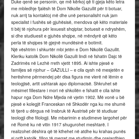
Duke qenë se personin, qe më kërkoj që ti gjeja këto letra
me mbledhje fjalësh të Dom Nikolle Gazullit për ti botuar,
nuk arrij ta kontaktoj më dhe unë personalisht nuk jam
specialist i fushës së gjuhësisë, mendova që këto materiale
ti bëj të njohura për lexuesit shqiptar, botuesit e ndryshëm,
si dhe studiuesit e gjuhës shqipe, në mëndyrë që këto
perla të shqipes të gjejnë mundësinë e botimit.
Një vështrim i shkurtër mbi jetën e Dom Nikollë Gazullit.
Kleriku katolik Dom Nikollë Gazulli lindi në fshatin Dajc të
Zadrimës në Lezhë rreth vjetit 1895. Ai ishte pjesë e
familjes së njohur – GAZULLI – e cila qysh në mesjetën e
herëshme përmendej për disa figura me vlerë në lëmin e
teologjisë, artit ushtarak apo diplomacisë. Shkruhet së
mësimet fillestare i mori në shkollën e fshatit e cila ishte
hapur nga Dom Ndre Mjeda në vjetin 1902. Më vonë u bë
pjesë e kolegjit Franceskan në Shkodër nga ku me shumë
të tjerë u dërgua në Insbruk të Austrisë për të studiuar
teologji dhe filologji. Me mbarimin e studimeve largohet për
në Romë ku në vitin 1917 shugurohet meshtarë. I
realizohet dëshira që të kthehet në atdhe ku krahas punës
si prift katolik, fillon të merret me studimin dhe prejardhjen