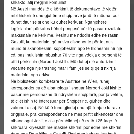
shkaktoi atij rregjimi komunist.
Në Austri mundësitë e kërkimit të dokumentave të vjetër
mbi historinë dhe gjuhën e shqiptarve janë të mëdha, por
duhet ditur se si dhe ku duhet kërkuar. Nganjëherë
legjislacioni përkates bëhet pengesë për të pasur rezultatet
maksimale në kërkime. Kështu me ndodhi edhe në rastin
Gazulli, ku materialet që arkiva dispononte për te, nuk
mund të skanoheshin, kopjoheshin apo të hidheshin në një
cd, pasi nuk ishin mbushur 70 vite nga vdekja e personit të
cilit i përkisnin (Norbert Jokl-it). Më duhej një autorizim i
vecantë nga një trashegimtar i familjes së tij që ti nxirrja
materialet nga arkiva.
Në bibliotekën kombëtare të Austrisë në Wien, ruhej
korespondenca që albanologu i shquar Norbert Jokl kishte
pasur me personazhe të ndryshëm shqiptarë, por jo vetëm,
të cilët ishin të interesuar për Shqipërine, gjuhën dhe
zakonet e saj. Në këtë fond gjindej dhe një lidhje e letrave
origjinale, pra korespondenca në mes priftit shkencëtar dhe
albanologut Jokli, e cila përmblidhej në rreth 125 faqe të
shkruara kryesisht me makinë shkrimi por edhe me shkrim
dore nga Dom Nikolle Gazulli. Periudha kohore kur janë