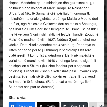
shqipe. Mendohet që në mbledhjen dhe gjurmimet e tij, i
ndihmuen dhe koleget at Mark Harapi, At Aleksandër
Sirdani, at Nikollë Suma, të cilët për fjalorin onomasitk
mblodhën materiale gjuhësore që nga Malsia e Madhe deri
në Fier, nga Malësia e Gjakovës deri në malin e Shpiragut,
nga Iballa e Pukës deri në Shëngjergj të Tiranë. Së bashku
me të vellaun Gjonin ishin aktiv në levizjen kundër Zogut në
Malsinë e madhe në vitin 1927. Ndërsa Gjoni denohet me
vdekje, Dom Nikolla denohet me 4 vite burg. Për arsye të
luftës por edhe për të ju shmangur perndjekjes klasore
gjatë rregjimit komunist ai qëndron si klerik në malësitë e
veriut ku në marsin e vitit 1946 vritet nga forcat e sigurimit
në shpellën e Shkrelit (ku ishte fshehur për ti shpëtuar
ndjekjes). Prehet në kishën e këtij fshati pasi u rivarros nga
besimtarët e malsisë të cilët i sollën eshtrat e tij nga vendi
ku i mbanin të fshehura. (Referencat u morën nga libri:
Studentet shqiptar te Austrise)
Share via:
Facebook
Twitter
Copy Link
More