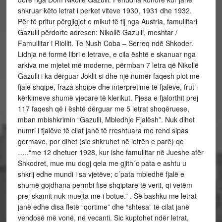
shkruar këto letrat i perket viteve 1930, 1931 dhe 1932.
Për të pritur përgjigjet e mikut të tij nga Austria, famullitari
Gazulli përdorte adresen: Nikollë Gazulli, meshtar /
Famullitar i Riollit. Te Nush Coba – Serreq ndë Shkoder.
Lidhja në formë libri e letrave, e cila është e skanuar nga
arkiva me mjetet më moderne, përmban 7 letra që Nikollë
Gazulli i ka dërguar Joklit si dhe një numër faqesh plot me
fjalë shqipe, fraza shqipe dhe interpretime të fjalëve, frut i
kërkimeve shumë vjecare të klerikut. Pjesa e fjalorthit prej
117 faqesh që i është dërguar me 5 letrat shoqëruese,
mban mbishkrimin “Gazulli, Mbledhje Fjalësh”. Nuk dihet
numri i fjalëve të cilat janë të rreshtuara me rend sipas
germave, por dihet (sic shkruhet në letrën e parë) qe
…..“me 12 dhetuer 1928, kur ishe famullitar në Jueshe afër
Shkodret, mue mu dogj qela me gjith´c pata e ashtu u
shkrij edhe mundi i sa vjetëve; c´pata mbledhë fjalë e
shumë gojdhana permbi fise shqiptare të verit, qi vetëm
prej skamit nuk muejta me i botue.” . Së bashku me letrat
janë edhe disa fletë “qortime” dhe “shtesa” të cilat janë
vendosë më vonë, në vecanti. Sic kuptohet ndër letrat,