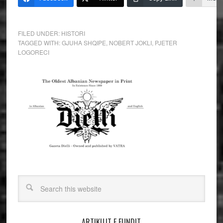
FILED UNDER:
HISTORI
TAGGED WITH:
GJUHA SHQIPE
,
NOBERT JOKLI
,
PJETER
LOGORECI
ARTIKUJT E FUNDIT