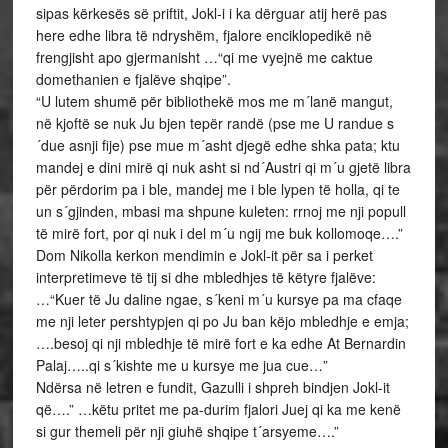
sipas kërkesës së priftit, Jokl-i i ka dërguar atij herë pas
here edhe libra të ndryshëm, fjalore enciklopedikë në
frengjisht apo gjermanisht …“qi me vyejnë me caktue
domethanien e fjalëve shqipe”.
“U lutem shumë për bibliothekë mos me m´lanë mangut,
në kjoftë se nuk Ju bjen tepër randë (pse me U randue s
´due asnji fije) pse mue m´asht djegë edhe shka pata; ktu
mandej e dini mirë qi nuk asht si nd´Austri qi m´u gjetë libra
për përdorim pa i ble, mandej me i ble lypen të holla, qi te
un s´gjinden, mbasi ma shpune kuleten: rrnoj me nji popull
të mirë fort, por qi nuk i del m´u ngij me buk kollomoqe….”
Dom Nikolla kerkon mendimin e Jokl-it për sa i perket
interpretimeve të tij si dhe mbledhjes të këtyre fjalëve:
…“Kuer të Ju daline ngae, s´keni m´u kursye pa ma cfaqe
me nji leter pershtypjen qi po Ju ban këjo mbledhje e emja;
….besoj qi nji mbledhje të mirë fort e ka edhe At Bernardin
Palaj…..qi s´kishte me u kursye me jua cue…”
Ndërsa në letren e fundit, Gazulli i shpreh bindjen Jokl-it
që….” …këtu pritet me pa-durim fjalori Juej qi ka me kenë
si gur themeli për nji giuhë shqipe t´arsyeme….”