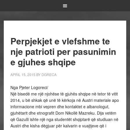
Perpjekjet e vlefshme te
nje patrioti per pasunimin
e gjuhes shqipe
APRIL 15, 2015
BY
DGRECA
Nga Pjeter Logoreci/
Një bisedë me një njohëse të gjuhës shqipe në tetor të vitit
2014, u bë shkak që unë të kërkoja në Austri materiale apo
informacione mbi vepren dhe kontaktet e albanologut,
gjuhëtarit dhe etnografit Dom Nikollë Mazreku. Dija vetëm
që Gazulli ishte një nga studentët shqiptarë që studiuan në
Austri dhe kisha dëgjuar për kalvarin e vuajtjeve që i