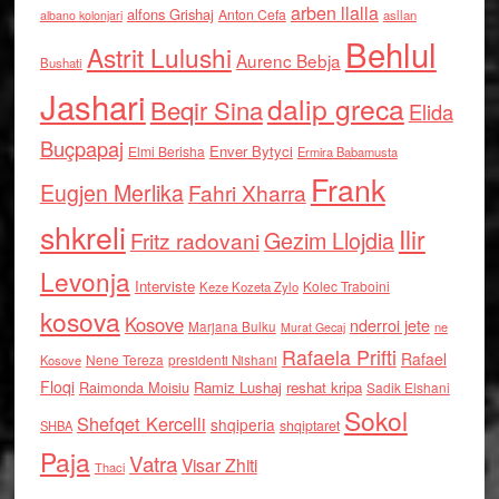
arben llalla
alfons Grishaj
Anton Cefa
asllan
albano kolonjari
Behlul
Astrit Lulushi
Aurenc Bebja
Bushati
Jashari
dalip greca
Beqir Sina
Elida
Buçpapaj
Enver Bytyci
Elmi Berisha
Ermira Babamusta
Frank
Eugjen Merlika
Fahri Xharra
shkreli
Ilir
Gezim Llojdia
Fritz radovani
Levonja
Interviste
Kolec Traboini
Keze Kozeta Zylo
kosova
Kosove
nderroi jete
Marjana Bulku
ne
Murat Gecaj
Rafaela Prifti
Rafael
Nene Tereza
Kosove
presidenti Nishani
Floqi
Raimonda Moisiu
Ramiz Lushaj
reshat kripa
Sadik Elshani
Sokol
Shefqet Kercelli
shqiperia
shqiptaret
SHBA
Paja
Vatra
Visar Zhiti
Thaci