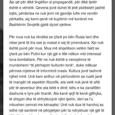
Ajo që për dikë tingëllon si propagandë, për dikë tjetër
është e vërtetë. Qeveria jonë duhet të jetë plotësisht jashtë
lojës, përderisa ne nuk jemi në gjendje lufte me vendin
përkatës, siç kemi qenë në kuptimin më konkret me
Bashkimin Sovjetik gjatë dyzet vjetëve.
Për mua nuk ka rëndësi se çfarë po bën Rusia tani dhe
nëse janë të lira ose jo masat e saj të çmenduara. Kjo nuk
është punë për mua. Mua më shqetëson vetëm fakti se
çfarë po bën Putini kur një gjë e tillë ndikon mbi interesat
tona kombëtare. Për ne nuk është e nevojshme të
mundohemi “të përhapim kulturën tonë”, duke ndikuar
përmes mjeteve të informimit masiv. Kultura jonë tashmë
njihet mirë. Unë kam ardhur në përfundimin se rusët janë
të mangët në aspektin filozofik, ata vetë nuk janë të aftë
për të qeverisur dhe ata këtë e dinë: këtu e ka zanafillën
dashuria e tyre për tiranët. Ata kanë qejf të kenë gjithçka,
të shtypin dhe të shfrytëzojnë njëri-tjetrin, deri sa t’u
mbushen zemrat me kënaqësi. Unë nuk dua të harxhoj as
edhe një santimë në përpjekjen për ta ndryshuar një gjë të