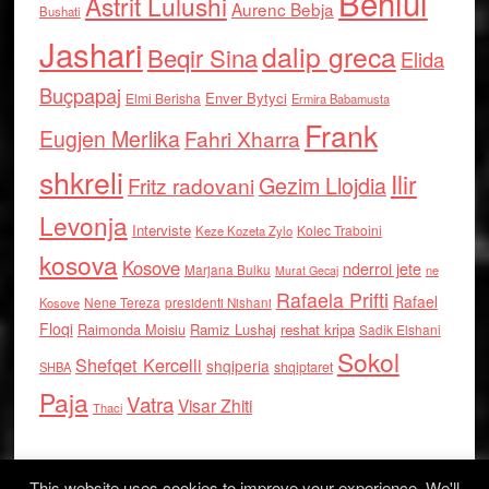
Behlul
Astrit Lulushi
Aurenc Bebja
Bushati
Jashari
dalip greca
Beqir Sina
Elida
Buçpapaj
Enver Bytyci
Elmi Berisha
Ermira Babamusta
Frank
Eugjen Merlika
Fahri Xharra
shkreli
Ilir
Gezim Llojdia
Fritz radovani
Levonja
Interviste
Kolec Traboini
Keze Kozeta Zylo
kosova
Kosove
nderroi jete
Marjana Bulku
ne
Murat Gecaj
Rafaela Prifti
Rafael
Nene Tereza
Kosove
presidenti Nishani
Floqi
Raimonda Moisiu
Ramiz Lushaj
reshat kripa
Sadik Elshani
Sokol
Shefqet Kercelli
shqiperia
shqiptaret
SHBA
Paja
Vatra
Visar Zhiti
Thaci
This website uses cookies to improve your experience. We'll