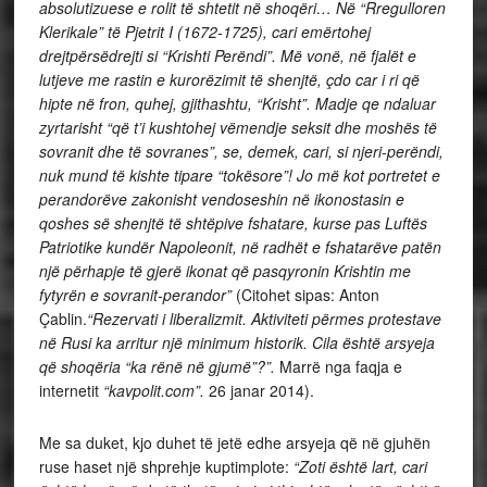
absolutizuese e rolit të shtetit në shoqëri… Në “Rregulloren
Klerikale” të Pjetrit I (1672-1725), cari emërtohej
drejtpërsëdrejti si “Krishti Perëndi”. Më vonë, në fjalët e
lutjeve me rastin e kurorëzimit të shenjtë, çdo car i ri që
hipte në fron, quhej, gjithashtu, “Krisht”. Madje qe ndaluar
zyrtarisht “që t’i kushtohej vëmendje seksit dhe moshës të
sovranit dhe të sovranes”, se, demek, cari, si njeri-perëndi,
nuk mund të kishte tipare “tokësore”! Jo më kot portretet e
perandorëve zakonisht vendoseshin në ikonostasin e
qoshes së shenjtë të shtëpive fshatare, kurse pas Luftës
Patriotike kundër Napoleonit, në radhët e fshatarëve patën
një përhapje të gjerë ikonat që pasqyronin Krishtin me
fytyrën e sovranit-perandor”
(Citohet sipas: Anton
Çablin.
“Rezervati i liberalizmit. Aktiviteti përmes protestave
në Rusi ka arritur një minimum historik. Cila është arsyeja
që shoqëria “ka rënë në gjumë”?”.
Marrë nga faqja e
internetit
“kavpolit.com”.
26 janar 2014).
Me sa duket, kjo duhet të jetë edhe arsyeja që në gjuhën
ruse haset një shprehje kuptimplote:
“Zoti është lart, cari