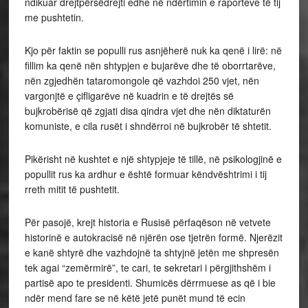
ndikuar drejtpërsëdrejti edhe në ndërtimin e raporteve të tij
me pushtetin.
Kjo për faktin se populli rus asnjëherë nuk ka qenë i lirë: në
fillim ka qenë nën shtypjen e bujarëve dhe të oborrtarëve,
nën zgjedhën tataromongole që vazhdoi 250 vjet, nën
vargonjtë e çifligarëve në kuadrin e të drejtës së
bujkrobërisë që zgjati disa qindra vjet dhe nën diktaturën
komuniste, e cila rusët i shndërroi në bujkrobër të shtetit.
Pikërisht në kushtet e një shtypjeje të tillë, në psikologjinë e
popullit rus ka ardhur e është formuar këndvështrimi i tij
rreth mitit të pushtetit.
Për pasojë, krejt historia e Rusisë përfaqëson në vetvete
historinë e autokracisë në njërën ose tjetrën formë. Njerëzit
e kanë shtyrë dhe vazhdojnë ta shtyjnë jetën me shpresën
tek agai “zemërmirë”, te cari, te sekretari i përgjithshëm i
partisë apo te presidenti. Shumicës dërrmuese as që i bie
ndër mend fare se në këtë jetë punët mund të ecin