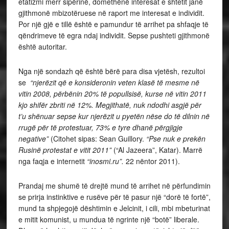
etatizmi merr sipërinë, domethënë interesat e shtetit janë
gjithmonë mbizotëruese në raport me interesat e individit.
Por një gjë e tillë është e pamundur të arrihet pa shfaqje të
qëndrimeve të egra ndaj individit. Sepse pushteti gjithmonë
është autoritar.
Nga një sondazh që është bërë para disa vjetësh, rezultoi
se
“njerëzit që e konsideronin veten klasë të mesme në
vitin 2008, përbënin 20% të popullsisë, kurse në vitin 2011
kjo shifër zbriti në 12%. Megjithatë, nuk ndodhi asgjë për
t’u shënuar sepse kur njerëzit u pyetën nëse do të dilnin në
rrugë për të protestuar, 73% e tyre dhanë përgjigje
negative”
(Citohet sipas: Sean Guillory.
“Pse nuk e prekën
Rusinë protestat e vitit 2011”
(“Al Jazeera”, Katar). Marrë
nga faqja e internetit
“inosmi.ru”.
22 nëntor 2011).
Prandaj me shumë të drejtë mund të arrihet në përfundimin
se prirja instinktive e rusëve për të pasur një “dorë të fortë”,
mund ta shpjegojë dështimin e Jelcinit, i cili, mbi mbeturinat
e mitit komunist, u mundua të ngrinte një “botë” liberale.