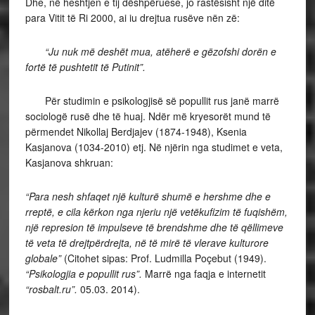
Dhe, në heshtjen e tij dëshpëruese, jo rastësisht një ditë
para Vitit të Ri 2000, ai iu drejtua rusëve nën zë:
“Ju nuk më deshët mua, atëherë e gëzofshi dorën e
fortë të pushtetit të Putinit”.
Për studimin e psikologjisë së popullit rus janë marrë
sociologë rusë dhe të huaj. Ndër më kryesorët mund të
përmendet Nikollaj Berdjajev (1874-1948), Ksenia
Kasjanova (1034-2010) etj. Në njërin nga studimet e veta,
Kasjanova shkruan:
“Para nesh shfaqet një kulturë shumë e hershme dhe e
rreptë, e cila kërkon nga njeriu një vetëkufizim të fuqishëm,
një represion të impulseve të brendshme dhe të qëllimeve
të veta të drejtpërdrejta, në të mirë të vlerave kulturore
globale”
(Citohet sipas: Prof. Ludmilla Poçebut (1949).
“Psikologjia e popullit rus”.
Marrë nga faqja e internetit
“rosbalt.ru”.
05.03. 2014).