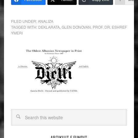
FILED UNDER:
ANALIZA
TAGGED WITH:
DEKLARATA
,
GLEN DONOVAN
,
PROF. DR. ESHREF
YMERI