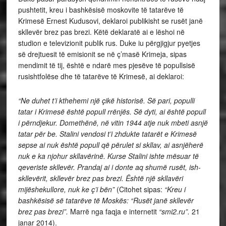
pushtetit, kreu i bashkësisë moskovite të tatarëve të
Krimesë Ernest Kudusovi, deklaroi publikisht se rusët janë
skllevër brez pas brezi. Këtë deklaratë ai e lëshoi në
studion e televizionit publik rus. Duke iu përgjigjur pyetjes
së drejtuesit të emisionit se në ç’masë Krimeja, sipas
mendimit të tij, është e ndarë mes pjesëve të popullsisë
rusishtfolëse dhe të tatarëve të Krimesë, ai deklaroi:
“Ne duhet t’i kthehemi një çikë historisë. Së pari, populli
tatar i Krimesë është popull rrënjës. Së dyti, ai është popull
i përndjekur. Domethënë, në vitin 1944 atje nuk mbeti asnjë
tatar për be. Stalini vendosi t’i zhdukte tatarët e Krimesë
sepse ai nuk është popull që përulet si skllav, ai asnjëherë
nuk e ka njohur skllavërinë. Kurse Stalini ishte mësuar të
qeveriste skllevër. Prandaj ai i donte aq shumë rusët, ish-
skllevërit, skllevër brez pas brezi. Është një skllavëri
mijëshekullore, nuk ke ç’i bën”
(Citohet sipas:
“Kreu i
bashkësisë së tatarëve të Moskës: “Rusët janë skllevër
brez pas brezi”.
Marrë nga faqja e internetit
“smi2.ru”.
21
janar 2014).