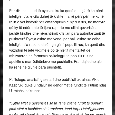
Por dikush mund të pyes se ku ka qenë dhe çfarë ka bërë
inteligjencia, e cila duhej të kishte marrë përsipër me kohë
rolin e vet historik për emancipimin e njeriut rus, në mënyrë
që ky të ndërtonte të tjera raporte me elitat qeverisëse,
jashtë bindjes dhe nënshtrimit kristian para autoritarizmit të
pushtetit? Pyetja është me vend, por halli është se edhe
inteligjencia ruse, e dalë nga gjiri i popullit rus, ka qenë dhe
vazhdon të jetë viktimë e po të njëjtit mentalitet që
mbizotëron në formimin psikologjik të popullit rus në
apektin e marrëdhënieve me pushtetin. Prandaj edhe ajo
ka rënë në gjunjë para pushtetit.
Politologu, analisti, gazetari dhe publicisti ukrainas Viktor
Kaspruk, duke u ndalur në qëndrimet e fundit të Putinit ndaj
Ukrainës, shkruan:
“Gjithë vitet e qeverisjes së tij, janë vitet e turpit të popullit,
janë vitet e heshtjes së turpshme, janë turpi i inteligjencies,
e cila, në shumicën e vet dërrmuese, është tërhequr zvarrë