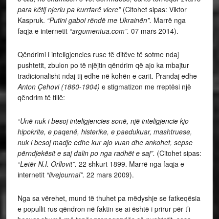
para këtij njeriu pa kurrfarë vlere”
(Citohet sipas: Viktor
Kaspruk.
“Putini gaboi rëndë me Ukrainën”.
Marrë nga
faqja e internetit
“argumentua.com”.
07 mars 2014).
Qëndrimi i inteligjencies ruse të ditëve të sotme ndaj
pushtetit, zbulon po të njëjtin qëndrim që ajo ka mbajtur
tradicionalisht ndaj tij edhe në kohën e carit. Prandaj edhe
Anton Çehovi (1860-1904)
e stigmatizon me rreptësi një
qëndrim të tillë:
“Unë nuk i besoj inteligjencies sonë, një inteligjencie kjo
hipokrite, e paqenë, histerike, e paedukuar, mashtruese,
nuk i besoj madje edhe kur ajo vuan dhe ankohet, sepse
përndjekësit e saj dalin po nga radhët e saj”.
(Citohet sipas:
“Letër N.I. Orllovit”.
22 shkurt 1899. Marrë nga faqja e
internetit
“livejournal”.
22 mars 2009).
Nga sa vërehet, mund të thuhet pa mëdyshje se fatkeqësia
e popullit rus qëndron në faktin se ai është i prirur për t’i