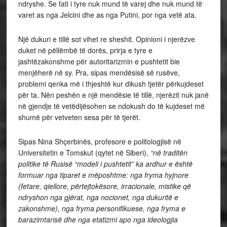
ndryshe. Se fati i tyre nuk mund të varej dhe nuk mund të
varet as nga Jelcini dhe as nga Putini, por nga vetë ata.
Një dukuri e tillë sot vihet re sheshit. Opinioni i njerëzve
duket në pëllëmbë të dorës, prirja e tyre e
jashtëzakonshme për autoritarizmin e pushtetit bie
menjëherë në sy. Pra, sipas mendësisë së rusëve,
problemi qenka më i thjeshtë kur dikush tjetër përkujdeset
për ta. Nën peshën e një mendësie të tillë, njerëzit nuk janë
në gjendje të vetëdijësohen se ndokush do të kujdeset më
shumë për vetveten sesa për të tjerët.
Sipas Nina Shçerbinës, profesore e politologjisë në
Universitetin e Tomskut (qytet në Siberi),
“në traditën
politike të Rusisë “modeli i pushtetit” ka ardhur e është
formuar nga tiparet e mëposhtme: nga fryma hyjnore
(fetare, qiellore, përtejtokësore, irracionale, mistike që
ndryshon nga gjërat, nga nocionet, nga dukuritë e
zakonshme), nga fryma personifikuese, nga fryma e
barazimtarisë dhe nga etatizmi apo nga ideologjia