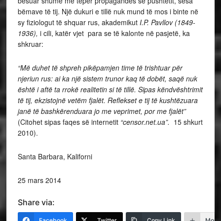
besuar shumë më tepër propagandës së pushtetit, sesa
bëmave të tij. Një dukuri e tillë nuk mund të mos i binte në
sy fiziologut të shquar rus, akademikut
I.P. Pavllov (1849-
1936),
i cili, katër vjet para se të kalonte në pasjetë, ka
shkruar:
“Më duhet të shpreh pikëpamjen time të trishtuar për
njeriun rus: ai ka një sistem trunor kaq të dobët, saqë nuk
është i aftë ta rrokë realitetin si të tillë. Sipas këndvështrimit
të tij, ekzistojnë vetëm fjalët. Reflekset e tij të kushtëzuara
janë të bashkërenduara jo me veprimet, por me fjalët”
(Citohet sipas faqes së internetit
“censor.net.ua”.
15 shkurt
2010).
Santa Barbara, Kaliforni
25 mars 2014
Share via:
Facebook
Twitter
Copy Link
More