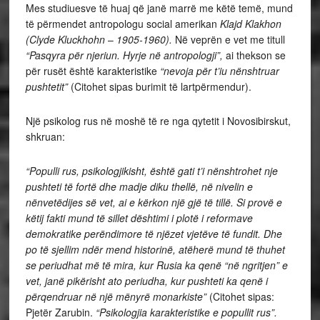
Mes studiuesve të huaj që janë marrë me këtë temë, mund
të përmendet antropologu social amerikan
Klajd Klakhon
(
Clyde
Kluckhohn
–
1905-1960).
Në veprën e vet me titull
“Pasqyra për njeriun. Hyrje në antropologji”,
ai thekson se
për rusët është karakteristike
“nevoja për t’iu nënshtruar
pushtetit”
(Citohet sipas burimit të lartpërmendur).
Një psikolog rus në moshë të re nga qytetit i Novosibirskut,
shkruan:
“Populli rus, psikologjikisht, është gati t’i nënshtrohet nje
pushteti të fortë dhe madje diku thellë, në nivelin e
nënvetëdijes së vet, ai e kërkon një gjë të tillë. Si provë e
këtij fakti mund të sillet dështimi i plotë i reformave
demokratike perëndimore të njëzet vjetëve të fundit. Dhe
po të sjellim ndër mend historinë, atëherë mund të thuhet
se periudhat më të mira, kur Rusia ka qenë “në ngritjen” e
vet, janë pikërisht ato periudha, kur pushteti ka qenë i
përqendruar në një mënyrë monarkiste”
(Citohet sipas:
Pjetër Zarubin.
“Psikologjia karakteristike e popullit rus”.