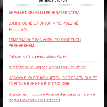
ARTIKUJT E FUNDIT
SHPALLET KËSHILLI I FEDERATËS VATRA
LUMI SI UDHË E NDRYSHIM NË POEZINË
AGOLLIANE
ZËMËRIM DHE PAS VDEKJES! DISIDENTI I
PËRHERSHËM…
Patriotë nga Shqipëria vizituan Vatrën
Mirëseardhje në Shqipëri, Ambasador Eric Wendt
KOSOVA E KA FITUAR LUFTËN, POR PAQEN DUHET
TA FITOJË EDHE NË INSTITUCIONE!
Scanderbeg, mburoja e Arbërisë dhe gjeniu ushtarak në
faqet e Giovanni Carlo Saraceni-t