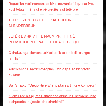
Republika mbi interesat politike: sovraniteti i qytetarëve,
kushtetutshmëria dhe përgjegjësia shtetërore
TRI POEZI PËR GJERGJ KASTRIOTIN-
SKËNDERBEUN
LETËR E ARKIVIT TE NAUM PRIFTIT NË
PERVJETORIN E PARE TE DRAGO SILIQIT
Oxhaku, nga elementi arkitektonik te simboli i trungut
familjar
Arbëreshët si model evropian i mbrojtjes së identitetit
kulturor
Sali Shijaku, “Diego Rivera” shqiptar i artit tonë kombëtar
“Dom Fred Kalaj, mes altarit dhe atdheut si hermeneutikë
e shpresës, kujtesës dhe shërbimit”