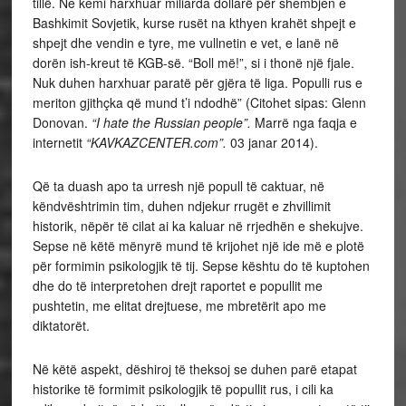
tillë. Ne kemi harxhuar miliarda dollarë për shembjen e
Bashkimit Sovjetik, kurse rusët na kthyen krahët shpejt e
shpejt dhe vendin e tyre, me vullnetin e vet, e lanë në
dorën ish-kreut të KGB-së. “Boll më!”, si i thonë një fjale.
Nuk duhen harxhuar paratë për gjëra të liga. Populli rus e
meriton gjithçka që mund t’i ndodhë” (Citohet sipas: Glenn
Donovan.
“I hate the Russian people”.
Marrë nga faqja e
internetit
“KAVKAZCENTER.com”.
03 janar 2014).
Që ta duash apo ta urresh një popull të caktuar, në
këndvështrimin tim, duhen ndjekur rrugët e zhvillimit
historik, nëpër të cilat ai ka kaluar në rrjedhën e shekujve.
Sepse në këtë mënyrë mund të krijohet një ide më e plotë
për formimin psikologjik të tij. Sepse kështu do të kuptohen
dhe do të interpretohen drejt raportet e popullit me
pushtetin, me elitat drejtuese, me mbretërit apo me
diktatorët.
Në këtë aspekt, dëshiroj të theksoj se duhen parë etapat
historike të formimit psikologjik të popullit rus, i cili ka