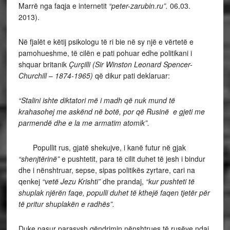
Marrë nga faqja e internetit
“peter-zarubin.ru”.
06.03.
2013).
Në fjalët e këtij psikologu të ri bie në sy një e vërtetë e
pamohueshme, të cilën e pati pohuar edhe politikani i
shquar britanik
Çurçilli (
Sir Winston Leonard Spencer-
Churchill
–
1874-1965)
që dikur pati deklaruar:
“Stalini ishte diktatori më i madh që nuk mund të
krahasohej me askënd në botë, por që Rusinë e gjeti me
parmendë dhe e la me armatim atomik”.
Popullit rus, gjatë shekujve, i kanë futur në gjak
“shenjtërinë”
e pushtetit, para të cilit duhet të jesh i bindur
dhe i nënshtruar, sepse, sipas politikës zyrtare, cari na
qenkej
“vetë Jezu Krishti”
dhe prandaj,
“kur pushteti të
shuplak njërën faqe, populli duhet të kthejë faqen tjetër për
të pritur shuplakën e radhës”.
Duke pasur parasysh qëndrimin nënshtrues të rusëve ndaj