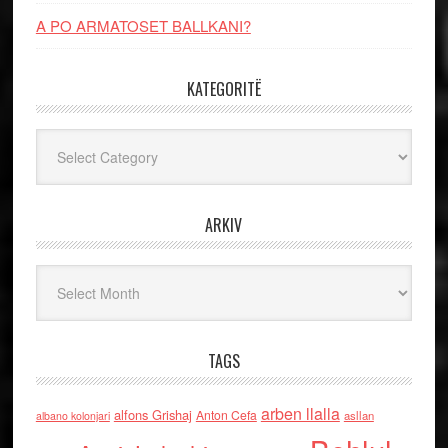
A PO ARMATOSET BALLKANI?
KATEGORITË
Kategoritë
ARKIV
Arkiv
TAGS
arben llalla
alfons Grishaj
Anton Cefa
asllan
albano kolonjari