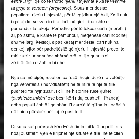
është larg”
, që do të thotë:
njeriu i thjeshtë e ka të vështirë
ta gjejë të vërtetën (drejtësinë).
Sipas mendësisë
popullore, njeriu i thjeshtë, për të zgjidhur një hall, Zotit nuk
i qahej dot se ky ndodhet lart, në qiell, dhe ishte e
pamundur ta takoje. Por edhe për të takuar carin (mbretin),
ai, po ashtu, e kishte të pamundur, meqenëse cari ndodhej
shumë larg. Kësisoj, sipas kësaj mendësie, cari nuk na
qenkej fajtor për padrejtësitë që njeriu i thjeshtë provonte
mbi kurriz, meqenëse shërbëtorët e tij e quanin si
zëdhënësin e Zotit mbi dhé.
Nga sa më sipër, rezulton se rusët heqin dorë me vetëdije
nga vetvetësia (individualiteti) në të mirë të një të tillë
pushteti “të hyjnizuar”, i cili, në historinë ruse quhet
“pushtetbesnikëri”
ose besnikëri ndaj pushtetit. Prandaj
edhe populli është i gatshëm t’i durojë të gjitha fatkeqësitë
që i bien përsipër për faj të pushtetit.
Duke pasur parasysh këndvështrimin mitik të popullit rus
ndaj pushtetit, vjen e krijohet një situatë e tillë, në të cilën