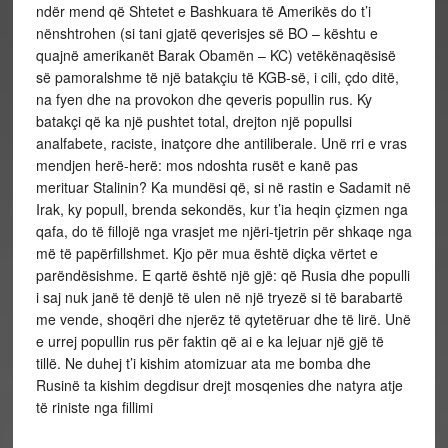
ndër mend që Shtetet e Bashkuara të Amerikës do t’i
nënshtrohen (si tani gjatë qeverisjes së BO – kështu e
quajnë amerikanët Barak Obamën – KC) vetëkënaqësisë
së pamoralshme të një batakçiu të KGB-së, i cili, çdo ditë,
na fyen dhe na provokon dhe qeveris popullin rus. Ky
batakçi që ka një pushtet total, drejton një popullsi
analfabete, raciste, inatçore dhe antiliberale. Unë rri e vras
mendjen herë-herë: mos ndoshta rusët e kanë pas
merituar Stalinin? Ka mundësi që, si në rastin e Sadamit në
Irak, ky popull, brenda sekondës, kur t’ia heqin çizmen nga
qafa, do të fillojë nga vrasjet me njëri-tjetrin për shkaqe nga
më të papërfillshmet. Kjo për mua është diçka vërtet e
parëndësishme. E qartë është një gjë: që Rusia dhe populli
i saj nuk janë të denjë të ulen në një tryezë si të barabartë
me vende, shoqëri dhe njerëz të qytetëruar dhe të lirë. Unë
e urrej popullin rus për faktin që ai e ka lejuar një gjë të
tillë. Ne duhej t’i kishim atomizuar ata me bomba dhe
Rusinë ta kishim degdisur drejt mosqenies dhe natyra atje
të riniste nga fillimi