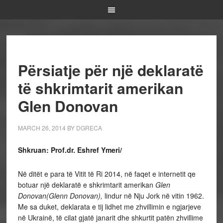
Përsiatje për një deklaratë
të shkrimtarit amerikan
Glen Donovan
MARCH 26, 2014
BY
DGRECA
Shkruan: Prof.dr. Eshref Ymeri/
Në ditët e para të Vitit të Ri 2014, në faqet e internetit qe
botuar një deklaratë e shkrimtarit amerikan
Glen
Donovan
(Glenn Donovan),
lindur në Nju Jork në vitin 1962.
Me sa duket, deklarata e tij lidhet me zhvillimin e ngjarjeve
në Ukrainë, të cilat gjatë janarit dhe shkurtit patën zhvillime