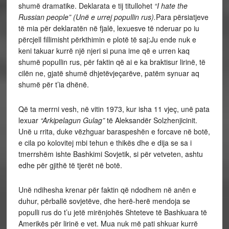
shumë dramatike. Deklarata e tij titullohet
“I hate the
Russian people” (Unë e urrej popullin rus).
Para përsiatjeve
të mia për deklaratën në fjalë, lexuesve të nderuar po iu
përcjell fillimisht përkthimin e plotë të saj:Ju ende nuk e
keni takuar kurrë një njeri si puna ime që e urren kaq
shumë popullin rus, për faktin që ai e ka braktisur lirinë, të
cilën ne, gjatë shumë dhjetëvjeçarëve, patëm synuar aq
shumë për t’ia dhënë.
Që ta merrni vesh, në vitin 1973, kur isha 11 vjeç, unë pata
lexuar
“Arkipelagun Gulag”
të Aleksandër Solzhenjicinit.
Unë u rrita, duke vëzhguar baraspeshën e forcave në botë,
e cila po kolovitej mbi tehun e thikës dhe e dija se sa i
tmerrshëm ishte Bashkimi Sovjetik, si për vetveten, ashtu
edhe për gjithë të tjerët në botë.
Unë ndihesha krenar për faktin që ndodhem në anën e
duhur, përballë sovjetëve, dhe herë-herë mendoja se
populli rus do t’u jetë mirënjohës Shteteve të Bashkuara të
Amerikës për lirinë e vet. Mua nuk më pati shkuar kurrë