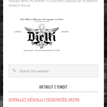
TAGGED WITH:
PO AFRON 113 VJETORI I LINDJES SË TË MADHIT
ERNEST KOLIQI
ARTIKUJT E FUNDIT
SHPALLET KËSHILLI I FEDERATËS VATRA