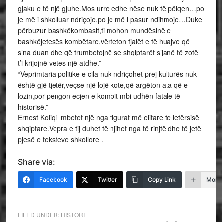
gjaku e të një gjuhe.Mos urre edhe nëse nuk të pëlqen…po
je më i shkolluar ndriçoje,po je më i pasur ndihmoje…Duke
përbuzur bashkëkombasit,ti mohon mundësinë e
bashkëjetesës kombëtare,vërteton fjalët e të huajve që
s’na duan dhe që trumbetojnë se shqiptarët s’janë të zotë
t’i krijojnë vetes një atdhe.”
“Veprimtaria politike e cila nuk ndriçohet prej kulturës nuk
është gjë tjetër,veçse një lojë kote,që argëton ata që e
lozin,por pengon ecjen e kombit mbi udhën fatale të
historisë.”
Ernest Koliqi mbetet një nga figurat më elitare te letërsisë
shqiptare.Vepra e tij duhet të njihet nga të rinjtë dhe të jetë
pjesë e teksteve shkollore .
Share via:
Facebook
Twitter
Copy Link
More
FILED UNDER:
HISTORI