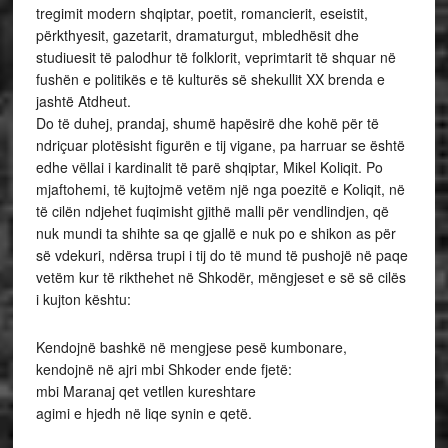
tregimit modern shqiptar, poetit, romancierit, eseistit,
përkthyesit, gazetarit, dramaturgut, mbledhësit dhe
studiuesit të palodhur të folklorit, veprimtarit të shquar në
fushën e politikës e të kulturës së shekullit XX brenda e
jashtë Atdheut.
Do të duhej, prandaj, shumë hapësirë dhe kohë për të
ndriçuar plotësisht figurën e tij vigane, pa harruar se është
edhe vëllai i kardinalit të parë shqiptar, Mikel Koliqit. Po
mjaftohemi, të kujtojmë vetëm një nga poezitë e Koliqit, në
të cilën ndjehet fuqimisht gjithë malli për vendlindjen, që
nuk mundi ta shihte sa qe gjallë e nuk po e shikon as për
së vdekuri, ndërsa trupi i tij do të mund të pushojë në paqe
vetëm kur të rikthehet në Shkodër, mëngjeset e së së cilës
i kujton kështu:
Kendojnë bashkë në mengjese pesë kumbonare,
kendojnë në ajri mbi Shkoder ende fjetë:
mbi Maranaj qet vetllen kureshtare
agimi e hjedh në liqe synin e qetë.