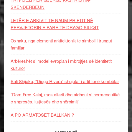
SKËNDERBEUN
LETËR E ARKIVIT TE NAUM PRIFTIT NË
PERVJETORIN E PARE TE DRAGO SILIQIT
Oxhaku, nga elementi arkitektonik te simboli i trungut
familjar
Arbëreshët si model evropian i mbrojtjes së identitetit
kulturor
Sali Shijaku, “Diego Rivera” shqiptar i artit tonë kombëtar
“Dom Fred Kalaj, mes altarit dhe atdheut si hermeneutikë
e shpresës, kujtesës dhe shërbimit”
A PO ARMATOSET BALLKANI?