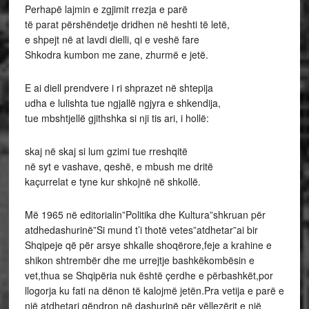
Perhapë lajmin e zgjimit rrezja e parë
të parat përshëndetje dridhen në heshti të letë,
e shpejt në at lavdi dielli, qi e veshë fare
Shkodra kumbon me zane, zhurmë e jetë.
E ai diell prendvere i ri shprazet në shtepija
udha e lulishta tue ngjallë ngjyra e shkendija,
tue mbshtjellë gjithshka si nji tis ari, i hollë:
skaj në skaj si lum gzimi tue rreshqitë
në syt e vashave, qeshë, e mbush me dritë
kaçurrelat e tyne kur shkojnë në shkollë.
Më 1965 në editorialin”Politika dhe Kultura”shkruan për
atdhedashurinë”Si mund t’i thotë vetes”atdhetar”ai bir
Shqipeje që për arsye shkalle shoqërore,feje a krahine e
shikon shtrembër dhe me urrejtje bashkëkombësin e
vet,thua se Shqipëria nuk është çerdhe e përbashkët,por
llogorja ku fati na dënon të kalojmë jetën.Pra vetija e parë e
një atdhetari qëndron në dashurinë për vëllezërit e një