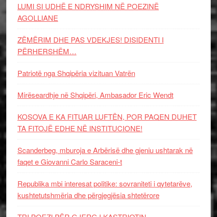
LUMI SI UDHË E NDRYSHIM NË POEZINË
AGOLLIANE
ZËMËRIM DHE PAS VDEKJES! DISIDENTI I
PËRHERSHËM…
Patriotë nga Shqipëria vizituan Vatrën
Mirëseardhje në Shqipëri, Ambasador Eric Wendt
KOSOVA E KA FITUAR LUFTËN, POR PAQEN DUHET
TA FITOJË EDHE NË INSTITUCIONE!
Scanderbeg, mburoja e Arbërisë dhe gjeniu ushtarak në
faqet e Giovanni Carlo Saraceni-t
Republika mbi interesat politike: sovraniteti i qytetarëve,
kushtetutshmëria dhe përgjegjësia shtetërore
TRI POEZI PËR GJERGJ KASTRIOTIN-