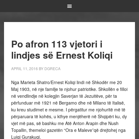
Po afron 113 vjetori i
lindjes së Ernest Koliqi
APRIL 11, 2016
BY
DGRECA
Nga Marieta Shatro/Ernest Koliqi lindi në Shkodër me 20
Maj 1903, në nje familje te njohur patriotike. Shkollën e filloi
në vendlindje në kolegjin Saverjan të Jezuitëve, për ta
përfunduar më 1921 në Bergamo dhe në Milano të Italisë,
ku kreu studimet e mesme. I përgatitur me njohuritë më të
përparuara të kohës, u kthye menjëherë në Shqipëri ku, dy
vjet më pas, së bashku me Atë Anton Arapin dhe Nush
Topallin, themeloi gazetën “Ora e Maleve”që drejtohej nga
Luigj Gurakuqi.