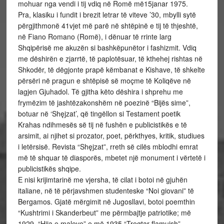
mohuar nga vendi i tij vdiq në Romë më15janar 1975.
Pra, klasiku i fundit i brezit letrar të viteve ’30, mbylli sytë
përgjithmonë 41vjet më parë në shtëpinë e tij të thjeshtë,
në Fiano Romano (Romë), i dënuar të rrinte larg
Shqipërisë me akuzën si bashkëpunëtor i fashizmit. Vdiq
me dëshirën e zjarrtë, të paplotësuar, të kthehej rishtas në
Shkodër, të dëgjonte prapë këmbanat e Kishave, të shkelte
përsëri në pragun e shtëpisë së moçme të Koliqëve në
lagjen Gjuhadol. Të gjitha këto dëshira i shprehu me
frymëzim të jashtëzakonshëm në poezinë “Bijës sime”,
botuar në ‘Shęjzat’, që tingëllon si Testament poetik
Krahas ndihmesës së tij në fushën e publicistikës e të
arsimit, ai njihet si prozator, poet, përkthyes, kritik, studiues
i letërsisë. Revista “Shęjzat”, rreth së cilës mblodhi emrat
më të shquar të diasporës, mbetet një monument i vërtetë i
publicistikës shqipe.
E nisi krijimtarinë me vjersha, të cilat i botoi në gjuhën
italiane, në të përjavshmen studenteske “Noi giovani” të
Bergamos. Gjatë mërgimit në Jugosllavi, botoi poemthin
“Kushtrimi i Skanderbeut” me përmbajtje patriotike; më
1929, “Hija e maleve” e më 1935 “Tregtar flamujsh”,