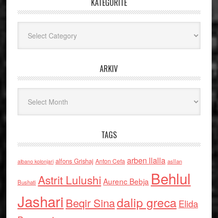
KATEGORITË
Kategoritë
ARKIV
Arkiv
TAGS
arben llalla
alfons Grishaj
Anton Cefa
asllan
albano kolonjari
Behlul
Astrit Lulushi
Aurenc Bebja
Bushati
Jashari
dalip greca
Beqir Sina
Elida