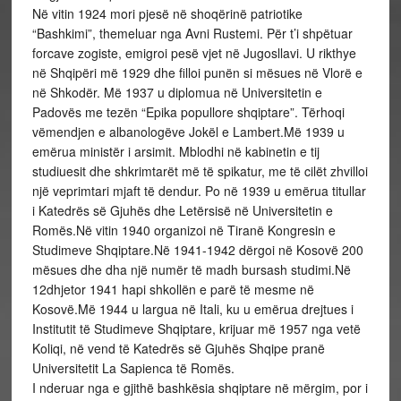
Në vitin 1924 mori pjesë në shoqërinë patriotike
“Bashkimi”, themeluar nga Avni Rustemi. Për t’i shpëtuar
forcave zogiste, emigroi pesë vjet në Jugosllavi. U rikthye
në Shqipëri më 1929 dhe filloi punën si mësues në Vlorë e
në Shkodër. Më 1937 u diplomua në Universitetin e
Padovës me tezën “Epika popullore shqiptare”. Tërhoqi
vëmendjen e albanologëve Jokël e Lambert.Më 1939 u
emërua ministër i arsimit. Mblodhi në kabinetin e tij
studiuesit dhe shkrimtarët më të spikatur, me të cilët zhvilloi
një veprimtari mjaft të dendur. Po në 1939 u emërua titullar
i Katedrës së Gjuhës dhe Letërsisë në Universitetin e
Romës.Në vitin 1940 organizoi në Tiranë Kongresin e
Studimeve Shqiptare.Në 1941-1942 dërgoi në Kosovë 200
mësues dhe dha një numër të madh bursash studimi.Në
12dhjetor 1941 hapi shkollën e parë të mesme në
Kosovë.Më 1944 u largua në Itali, ku u emërua drejtues i
Institutit të Studimeve Shqiptare, krijuar më 1957 nga vetë
Koliqi, në vend të Katedrës së Gjuhës Shqipe pranë
Universitetit La Sapienca të Romës.
I nderuar nga e gjithë bashkësia shqiptare në mërgim, por i