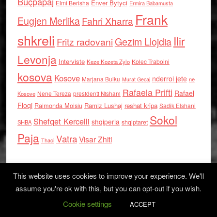
Buçpapaj
Enver Bytyci
Elmi Berisha
Ermira Babamusta
Frank
Eugjen Merlika
Fahri Xharra
shkreli
Ilir
Gezim Llojdia
Fritz radovani
Levonja
Interviste
Kolec Traboini
Keze Kozeta Zylo
kosova
Kosove
nderroi jete
Marjana Bulku
ne
Murat Gecaj
Rafaela Prifti
Rafael
Nene Tereza
Kosove
presidenti Nishani
Floqi
Raimonda Moisiu
Ramiz Lushaj
reshat kripa
Sadik Elshani
Sokol
Shefqet Kercelli
shqiperia
shqiptaret
SHBA
Paja
Vatra
Visar Zhiti
Thaci
This website uses cookies to improve your experience. We'll
assume you're ok with this, but you can opt-out if you wish.
Cookie settings
Log in
ACCEPT