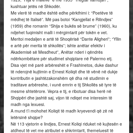
kushtuar jetës në Shkodër.
Me vlerë të madhe është edhe përkthimi i: “Poetëve të
mëdhej të Italisë”. Më pas botoi “Kangjellat e Rilindjes”
(1959) dhe romanin “Shija e bukës së brume” (1960), ku
ndjehet fuqimisht malli i mërgimtarit për tokën e vet.
Meritoi medaljen e artë të Shoqërisë “Dante Aligheri”; “Yllin
e artë për merita të shkollës”; ishte anëtar efektiv i
Akademisë së Mesdheut”, Anëtar nderi i qëndrës
ndërkombëtare për studimet shqiptare në Palermo etj.
Disa vjet më parë arbëreshët e Frashinetos, duke dashur
të nderojnë kujtimin e Ernest Koliqit dhe të vënë në dukje
kontributin e jashtëzakonshëm që dha në studimin e
traditave arbëreshe, i vunë emrin e tij Shkollës së tyre të
mesme shtetërore. Vepra e tij, e ribotuar disa herë në
Shqipëri dhe jashtë saj, vijon të ndiqet me interesim të
madh nga lexuesi.
A mund t’i mohohet Koliqit të madh kryevendi që zë në
letërsinë shqipe?
Në 113 vjetorin e lindjes, Ernest Koliqi riduket në kujtesën e
atdheut të vet me atributet e shkrimtarit, themeluesit të