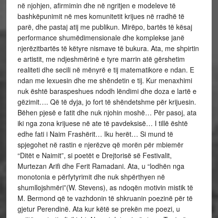
në njohjen, afirmimin dhe në ngritjen e modeleve të
bashkëpunimit në mes komunitetit krijues në rradhë të
parë, dhe pastaj atij me publikun. Mirëpo, bartës të kësaj
performance shumëdimensionale dhe komplekse janë
njerëzitbartës të këtyre nismave të bukura. Ata, me shpirtin
e artistit, me ndjeshmërinë e tyre marrin atë gërshetim
realiteti dhe secili në mënyrë e tij matematikore e ndan. E
ndan me lexuesin dhe me shëndetin e tij. Kur menaxhimi
nuk është baraspeshues ndodh lëndimi dhe doza e lartë e
gëzimit…. Që të dyja, jo fort të shëndetshme për krijuesin.
Bëhen pjesë e fatit dhe nuk njohin moshë… Për pasoj, ata
iki nga zona krijuese në ate të pavdeksisë… I tillë është
edhe fati i Naim Frashërit… Iku herët… Si mund të
spjegohet në rastin e njerëzve që morën për mbiemër
“Ditët e Naimit”, si poetët e Drejtorisë së Festivalit,
Murtezan Arifi dhe Ferit Ramadani. Ata, u “lodhën nga
monotonia e përfytyrimit dhe nuk shpërthyen në
shumllojshmëri”(W. Stevens), as ndoqën motivin mistik të
M. Bermond që te vazhdonin të shkruanin poezinë për të
gjetur Perendinë. Ata kur këtë se prekën me poezi, u