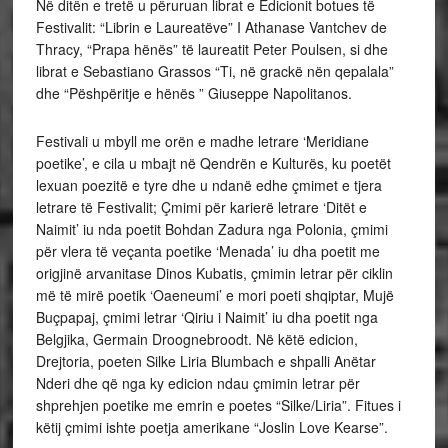
Në ditën e tretë u përuruan librat e Edicionit botues të
Festivalit: “Librin e Laureatëve” I Athanase Vantchev de
Thracy, “Prapa hënës” të laureatit Peter Poulsen, si dhe
librat e Sebastiano Grassos “Ti, në grackë nën qepalala”
dhe “Pëshpëritje e hënës ” Giuseppe Napolitanos.
Festivali u mbyll me orën e madhe letrare ‘Meridiane
poetike’, e cila u mbajt në Qendrën e Kulturës, ku poetët
lexuan poezitë e tyre dhe u ndanë edhe çmimet e tjera
letrare të Festivalit; Çmimi për karierë letrare ‘Ditët e
Naimit’ iu nda poetit Bohdan Zadura nga Polonia, çmimi
për vlera të veçanta poetike ‘Menada’ iu dha poetit me
origjinë arvanitase Dinos Kubatis, çmimin letrar për ciklin
më të mirë poetik ‘Oaeneumi’ e mori poeti shqiptar, Mujë
Buçpapaj, çmimi letrar ‘Qiriu i Naimit’ iu dha poetit nga
Belgjika, Germain Droognebroodt. Në këtë edicion,
Drejtoria, poeten Silke Liria Blumbach e shpalli Anëtar
Nderi dhe që nga ky edicion ndau çmimin letrar për
shprehjen poetike me emrin e poetes “Silke/Liria”. Fitues i
këtij çmimi ishte poetja amerikane “Joslin Love Kearse”.