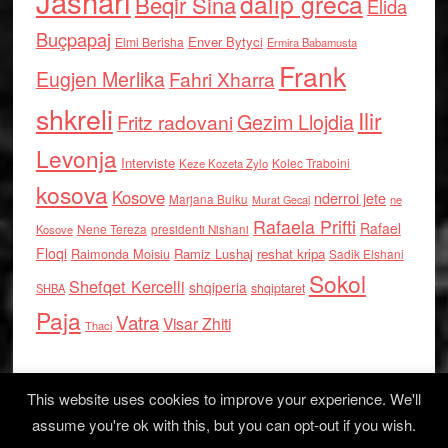
Jashari
dalip greca
Beqir Sina
Elida
Buçpapaj
Enver Bytyci
Elmi Berisha
Ermira Babamusta
Frank
Eugjen Merlika
Fahri Xharra
shkreli
Ilir
Gezim Llojdia
Fritz radovani
Levonja
Interviste
Kolec Traboini
Keze Kozeta Zylo
kosova
Kosove
nderroi jete
Marjana Bulku
ne
Murat Gecaj
Rafaela Prifti
Rafael
Nene Tereza
Kosove
presidenti Nishani
Floqi
Raimonda Moisiu
Ramiz Lushaj
reshat kripa
Sadik Elshani
Sokol
Shefqet Kercelli
shqiperia
shqiptaret
SHBA
Paja
Vatra
Visar Zhiti
Thaci
This website uses cookies to improve your experience. We'll
assume you're ok with this, but you can opt-out if you wish.