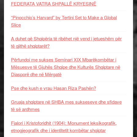
FEDERATA VATRA SHPALLË KRYESINË
“Pinocchio’s Harvard” by Tertini Set to Make a Global
Slice
A duhet që Shqipëria të ribëhet një vend i jetueshëm për
të gjithë shqiptarët?
Përfundoi me sukses Seminari XIX Mbarëkombëtar i
Mësuesve të Gjuhës Shqipe dhe Kulturës Shqiptare në
Diasporë dhe në Mërgatë
Pse dhe kush e vrau Hasan Riza Pashën?
Gruaja shqiptare në SHBA mes sukseseve dhe sfidave
të së ardhmes
Fjalori i Kristoforidhit (1904): Monument leksikografik,
etnogjeografik dhe i identitetit kombëtar shqiptar