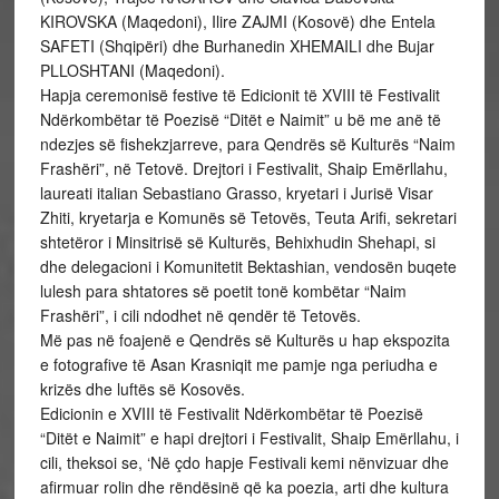
KIROVSKA (Maqedoni), Ilire ZAJMI (Kosovë) dhe Entela
SAFETI (Shqipëri) dhe Burhanedin XHEMAILI dhe Bujar
PLLOSHTANI (Maqedoni).
Hapja ceremonisë festive të Edicionit të XVIII të Festivalit
Ndërkombëtar të Poezisë “Ditët e Naimit” u bë me anë të
ndezjes së fishekzjarreve, para Qendrës së Kulturës “Naim
Frashëri”, në Tetovë. Drejtori i Festivalit, Shaip Emërllahu,
laureati italian Sebastiano Grasso, kryetari i Jurisë Visar
Zhiti, kryetarja e Komunës së Tetovës, Teuta Arifi, sekretari
shtetëror i Minsitrisë së Kulturës, Behixhudin Shehapi, si
dhe delegacioni i Komunitetit Bektashian, vendosën buqete
lulesh para shtatores së poetit tonë kombëtar “Naim
Frashëri”, i cili ndodhet në qendër të Tetovës.
Më pas në foajenë e Qendrës së Kulturës u hap ekspozita
e fotografive të Asan Krasniqit me pamje nga periudha e
krizës dhe luftës së Kosovës.
Edicionin e XVIII të Festivalit Ndërkombëtar të Poezisë
“Ditët e Naimit” e hapi drejtori i Festivalit, Shaip Emërllahu, i
cili, theksoi se, ‘Në çdo hapje Festivali kemi nënvizuar dhe
afirmuar rolin dhe rëndësinë që ka poezia, arti dhe kultura