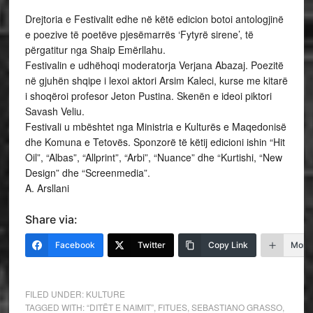
Drejtoria e Festivalit edhe në këtë edicion botoi antologjinë
e poezive të poetëve pjesëmarrës ‘Fytyrë sirene’, të
përgatitur nga Shaip Emërllahu.
Festivalin e udhëhoqi moderatorja Verjana Abazaj. Poezitë
në gjuhën shqipe i lexoi aktori Arsim Kaleci, kurse me kitarë
i shoqëroi profesor Jeton Pustina. Skenën e ideoi piktori
Savash Veliu.
Festivali u mbështet nga Ministria e Kulturës e Maqedonisë
dhe Komuna e Tetovës. Sponzorë të këtij edicioni ishin “Hit
Oil”, “Albas”, “Allprint”, “Arbi”, “Nuance” dhe “Kurtishi, “New
Design” dhe “Screenmedia”.
A. Arsllani
Share via:
Facebook
Twitter
Copy Link
More
FILED UNDER:
KULTURE
TAGGED WITH:
“DITËT E NAIMIT”
,
FITUES
,
SEBASTIANO GRASSO
,