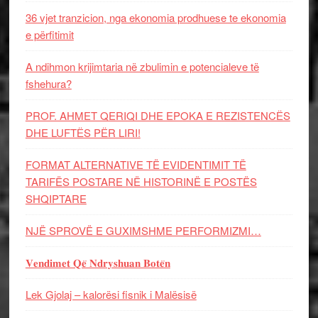
36 vjet tranzicion, nga ekonomia prodhuese te ekonomia
e përfitimit
A ndihmon krijimtaria në zbulimin e potencialeve të
fshehura?
PROF. AHMET QERIQI DHE EPOKA E REZISTENCЁS
DHE LUFTЁS PЁR LIRI!
FORMAT ALTERNATIVE TË EVIDENTIMIT TË
TARIFËS POSTARE NË HISTORINË E POSTËS
SHQIPTARE
NJË SPROVË E GUXIMSHME PERFORMIZMI…
𝐕𝐞𝐧𝐝𝐢𝐦𝐞𝐭 𝐐𝐞̈ 𝐍𝐝𝐫𝐲𝐬𝐡𝐮𝐚𝐧 𝐁𝐨𝐭𝐞̈𝐧
Lek Gjolaj – kalorësi fisnik i Malësisë