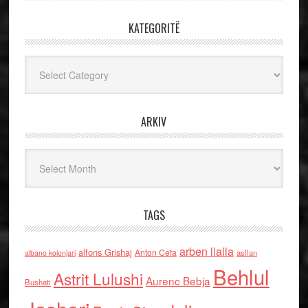
KATEGORITË
Kategoritë
ARKIV
Arkiv
TAGS
arben llalla
alfons Grishaj
Anton Cefa
asllan
albano kolonjari
Behlul
Astrit Lulushi
Aurenc Bebja
Bushati