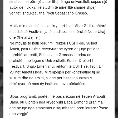
se studimet për një autor fillojnë nga universiteti, sepse një
autor që nuk ka një studim të mirëfilltë shumë shpejt
venitet, zhduket”, tha Poeti Sebastiano Grasso.
Motivimin e Jurisë e lexoi kryetari i saj, Visar Zhiti (anëtarët
e Jurisë së Festivalit janë studjuesit e letërsisë Ndue Ukaj
dhe Xhelal Zejneli).
Në mbyllje të këtij përurimi, rektori i USHT-së, Vullnet
Ameti, pasi i kishte rezervuar në zyrën e tij një pritje të
ngrohtë laureatit, Sebastiano Grassos ia ndau edhe
pllaketën me logon e Universitetit. Kurse, Drejtori i
Festivalit, Shaip Emërllahu, rektorit të USHT-së, Prof. Dr.
Vullnet Ametit i ndau Mirënjohjen për kontributine tij në
kulturë dhe në arsim, si dhe për bashkëpunimin e
shkëlqyer në mes dy institucioneve përkatëse.
Sipas programit, poetët më pas shkuan në Teqen Arabati
Baba, ku u pritën nga kryegjyshi Baba Edmond Brahimaj
dhe në një nga ambientet e saj mbajtën orën letrare “Poetë
dhe vargje”.