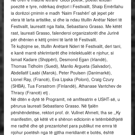
poezitë e tyre, ndërkaq drejtori i Festivalit, Shaip Emërllahu
ia dorëzoi çmimin e madh ‘Naim Frashëri’ që jepet për
vlera të larta artistike, si dhe ia ndau titullin Anëtar Nderi të
Festivalit, laureatit nga Italia, Sebastiano Grasso. Me këtët
rast, laureati Grasso, falenderoi organizatorët dhe Jurinë
për dhënien e këtij çmimi të lartë të Festivalit.
Të kujtojme se, titullin Anëtarë Nderi të Festivalit, deri tani,
e kanë marrë shkrimtarët dhe intelektualët e njohur, si
Ismail Kadare (Shqipëri), Desmond Egan (Irlandë),
Thomas Tidholm (Suedi), Manlio Argueta (Salvador),
Abdellatif Laabi (Marok), Peter Poulsen (Danimarkë),
Lionel Ray, (Francë), Eva Lipska (Poloni), Craig Czury
(SHBA), Tua Forsstrom (Finlandë), Athanase Vantchev de
Thracy (Francë) etj .
Në ditën e dytë të Programit, në amfiteatrin e USHT-së, u
përurua laureati Sebastiano Grasso. Në fjalën
përshëndetëse, rektori prof. dr. Vullnet Ahmeti, tha se ,,Ky
manifestim, që këtë vit e shënon edicionin e tetëmbëdhjetë
me radhë dhe që prezantohet para publikut me emra të
njohur poetësh nga të gjitha meridianët e botës, është