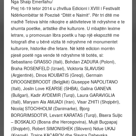
Nga Shaip Emerllahu/
Prej 16-19 tetor 2014 u zhvillua Edicioni i XVIII i Festivalit
Ndërkombëtar të Poezisë “Ditët e Naimit”. Për tri ditë me
rradhë Tetova ishte nikoqire e aktiviteteve të ndryshme e te
shumta poetike, artistike dhe kulturore. U mbajtën lexime
letrare, u promovuan libra poetik u hap një ekspozitë me
fotografi dhe u bënë vizita të ndryshme në monumentet
kulturore, historike dhe fetare. Në këtë edicion morrën
pjesë poetë nga vende të ndryshme të botës, si:
Sebastiano GRASSO (Itali), Bohdan ZADURA (Poloni),
Braha ROSENFELD (Izrael), Vicktoria SLAVUSKI
(Argjentinë), Dinos KOUBATIS (Greqi), Germain
DROOGNEBROODT (Belgjikë) Giuseppe NAPOLITANO
(Itali), Joslin Love KEARSE (SHBA), Galina GANEVA
(Bullgari), Kadir AYDEMIR (Turqi), Laura GARAVIGLIA
(Itali), Maryam Ala AMJADI (Iran), Visar ZHITI (Shqipëri),
Nicolaj STOCHHOLM (Danimarke), Bjorg
BORGRIMSDOTIR, Levant KARATAS (Turqi), Bisera Suljic
– BOSKALIO (Bosna dhe Hercegovina), Mujë Buçpapaj
(Shqipëri), Robert SIMONISHEK (Slloveni) Ndue UKAJ
(Kosovë), Trajce KACAROV dhe Slavica Dabevska