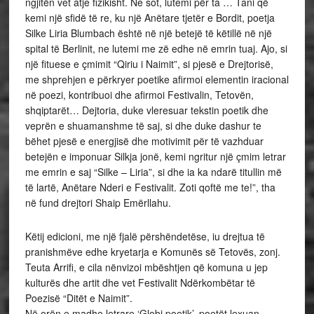
ngjitën vet atje fizikisht. Ne sot, lutemi për ta … Tani që
kemi një sfidë të re, ku një Anëtare tjetër e Bordit, poetja
Silke Liria Blumbach është në një betejë të këtillë në një
spital të Berlinit, ne lutemi me zë edhe në emrin tuaj. Ajo, si
një fituese e çmimit “Qiriu i Naimit”, si pjesë e Drejtorisë,
me shprehjen e përkryer poetike afirmoi elementin iracional
në poezi, kontribuoi dhe afirmoi Festivalin, Tetovën,
shqiptarët… Dejtoria, duke vleresuar tekstin poetik dhe
veprën e shuamanshme të saj, si dhe duke dashur te
bëhet pjesë e energjisë dhe motivimit për të vazhduar
betejën e imponuar Silkja jonë, kemi ngritur një çmim letrar
me emrin e saj “Silke – Liria”, si dhe ia ka ndarë titullin më
të lartë, Anëtare Nderi e Festivalit. Zoti qoftë me te!”, tha
në fund drejtori Shaip Emërllahu.
Këtij edicioni, me një fjalë përshëndetëse, iu drejtua të
pranishmëve edhe kryetarja e Komunës së Tetovës, zonj.
Teuta Arrifi, e cila nënvizoi mbështjen që komuna u jep
kulturës dhe artit dhe vet Festivalit Ndërkombëtar të
Poezisë “Ditët e Naimit”.
Në orën e madhe letrare ‘Globi poetik’, poetët lexuan