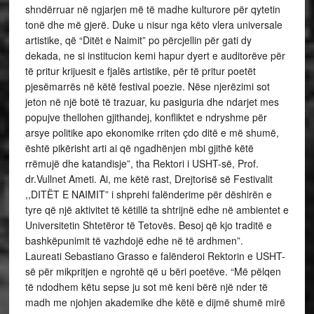
shndërruar në ngjarjen më të madhe kulturore për qytetin
tonë dhe më gjerë. Duke u nisur nga këto vlera universale
artistike, që “Ditët e Naimit” po përcjellin për gati dy
dekada, ne si institucion kemi hapur dyert e auditorëve për
të pritur krijuesit e fjalës artistike, për të pritur poetët
pjesëmarrës në këtë festival poezie. Nëse njerëzimi sot
jeton në një botë të trazuar, ku pasiguria dhe ndarjet mes
popujve thellohen gjithandej, konfliktet e ndryshme për
arsye politike apo ekonomike rriten çdo ditë e më shumë,
është pikërisht arti ai që ngadhënjen mbi gjithë këtë
rrëmujë dhe katandisje”, tha Rektori i USHT-së, Prof.
dr.Vullnet Ameti. Ai, me këtë rast, Drejtorisë së Festivalit
,,DITËT E NAIMIT” i shprehi falënderime për dëshirën e
tyre që një aktivitet të këtillë ta shtrijnë edhe në ambientet e
Universitetin Shtetëror të Tetovës. Besoj që kjo traditë e
bashkëpunimit të vazhdojë edhe në të ardhmen”.
Laureati Sebastiano Grasso e falënderoi Rektorin e USHT-
së për mikpritjen e ngrohtë që u bëri poetëve. “Më pëlqen
të ndodhem këtu sepse ju sot më keni bërë një nder të
madh me njohjen akademike dhe këtë e dijmë shumë mirë