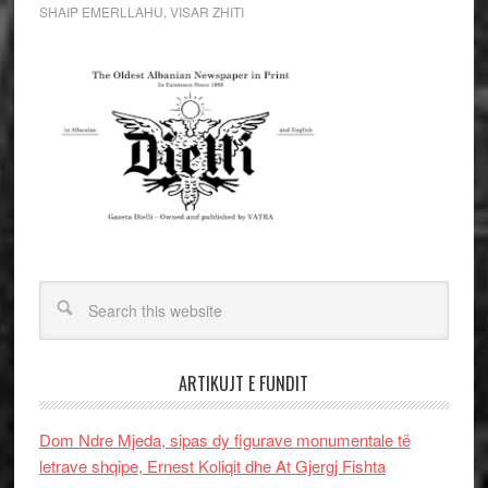
SHAIP EMERLLAHU
,
VISAR ZHITI
ARTIKUJT E FUNDIT
Dom Ndre Mjeda, sipas dy figurave monumentale të
letrave shqipe, Ernest Koliqit dhe At Gjergj Fishta