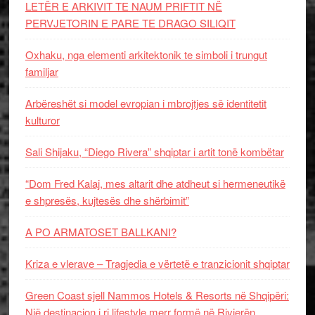
LETËR E ARKIVIT TE NAUM PRIFTIT NË
PERVJETORIN E PARE TE DRAGO SILIQIT
Oxhaku, nga elementi arkitektonik te simboli i trungut
familjar
Arbëreshët si model evropian i mbrojtjes së identitetit
kulturor
Sali Shijaku, “Diego Rivera” shqiptar i artit tonë kombëtar
“Dom Fred Kalaj, mes altarit dhe atdheut si hermeneutikë
e shpresës, kujtesës dhe shërbimit”
A PO ARMATOSET BALLKANI?
Kriza e vlerave – Tragjedia e vërtetë e tranzicionit shqiptar
Green Coast sjell Nammos Hotels & Resorts në Shqipëri:
Një destinacion i ri lifestyle merr formë në Rivierën