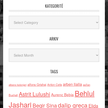
KATEGORITË
Kategoritë
ARKIV
Arkiv
TAGS
arben llalla
alfons Grishaj
Anton Cefa
asllan
albano kolonjari
Behlul
Astrit Lulushi
Aurenc Bebja
Bushati
Jashari
dalip greca
Beqir Sina
Elida