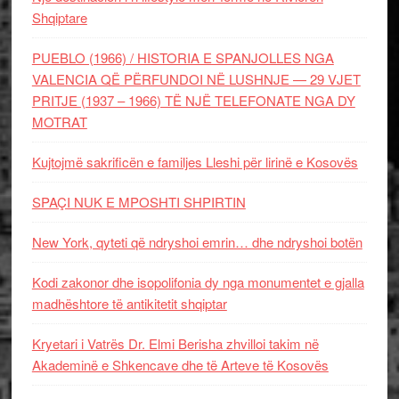
Shqiptare
PUEBLO (1966) / HISTORIA E SPANJOLLES NGA
VALENCIA QË PËRFUNDOI NË LUSHNJE — 29 VJET
PRITJE (1937 – 1966) TË NJË TELEFONATE NGA DY
MOTRAT
Kujtojmë sakrificën e familjes Lleshi për lirinë e Kosovës
SPAÇI NUK E MPOSHTI SHPIRTIN
New York, qyteti që ndryshoi emrin… dhe ndryshoi botën
Kodi zakonor dhe isopolifonia dy nga monumentet e gjalla
madhështore të antikitetit shqiptar
Kryetari i Vatrës Dr. Elmi Berisha zhvilloi takim në
Akademinë e Shkencave dhe të Arteve të Kosovës