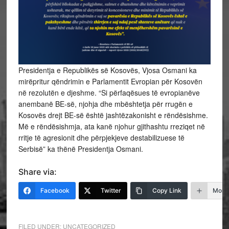
Presidentja e Republikës së Kosovës, Vjosa Osmani ka
mirëpritur qëndrimin e Parlamentit Evropian për Kosovën
në rezolutën e djeshme. “Si përfaqësues të evropianëve
anembanë BE-së, njohja dhe mbështetja për rrugën e
Kosovës drejt BE-së është jashtëzakonisht e rëndësishme.
Më e rëndësishmja, ata kanë njohur gjithashtu rreziqet në
rritje të agresionit dhe përpjekjeve
destabilizuese të
Serbisë” ka thënë Presidentja Osmani.
Share via:
Facebook
Twitter
Copy Link
More
FILED UNDER:
UNCATEGORIZED