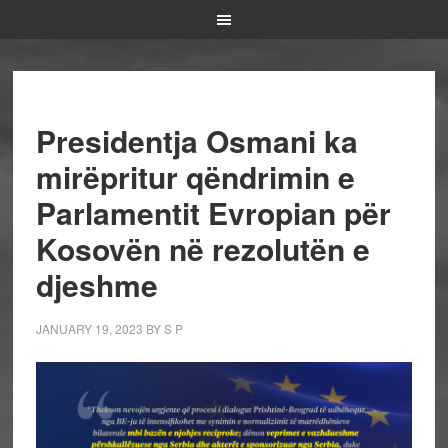
Presidentja Osmani ka
mirëpritur qëndrimin e
Parlamentit Evropian për
Kosovën në rezolutën e
djeshme
JANUARY 19, 2023
BY
S P