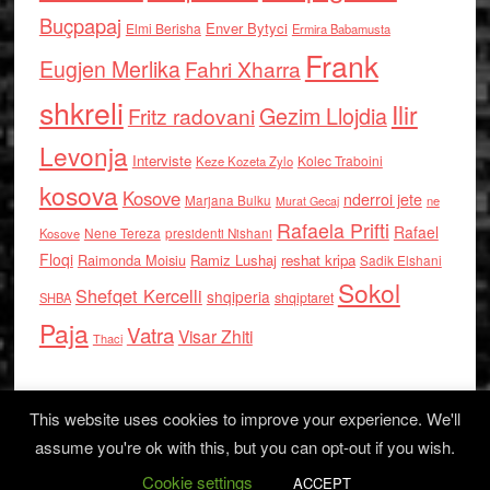
Buçpapaj
Enver Bytyci
Elmi Berisha
Ermira Babamusta
Frank
Eugjen Merlika
Fahri Xharra
shkreli
Ilir
Gezim Llojdia
Fritz radovani
Levonja
Interviste
Kolec Traboini
Keze Kozeta Zylo
kosova
Kosove
nderroi jete
Marjana Bulku
ne
Murat Gecaj
Rafaela Prifti
Rafael
Nene Tereza
Kosove
presidenti Nishani
Floqi
Raimonda Moisiu
Ramiz Lushaj
reshat kripa
Sadik Elshani
Sokol
Shefqet Kercelli
shqiperia
shqiptaret
SHBA
Paja
Vatra
Visar Zhiti
Thaci
This website uses cookies to improve your experience. We'll
assume you're ok with this, but you can opt-out if you wish.
Cookie settings
Log in
ACCEPT