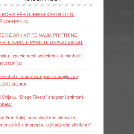
I POEZI PËR GJERGJ KASTRIOTIN-
ËNDERBEUN
TËR E ARKIVIT TE NAUM PRIFTIT NË
RVJETORIN E PARE TE DRAGO SILIQIT
aku, nga elementi arkitektonik te simboli i
ngut familjar
ëreshët si model evropian i mbrojtjes së
titetit kulturor
i Shijaku, “Diego Rivera” shqiptar i artit tonë
mbëtar
m Fred Kalaj, mes altarit dhe atdheut si
meneutikë e shpresës, kujtesës dhe shërbimit”