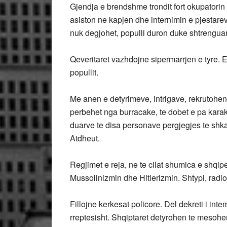
Gjendja e brendshme trondit fort okupatorin p
asiston ne kapjen dhe internimin e pjestareve 
nuk degjohet, populli duron duke shtrengua
Qeveritaret vazhdojne sipermarrjen e tyre. E 
popullit.
Me anen e detyrimeve, intrigave, rekrutohen
perbehet nga burracake, te dobet e pa karak
duarve te disa personave pergjegjes te shkat
Atdheut.
Regjimet e reja, ne te cilat shumica e shqip
Mussolinizmin dhe Hitlerizmin. Shtypi, radi
Fillojne kerkesat policore. Del dekreti i int
rreptesisht. Shqiptaret detyrohen te mesohe