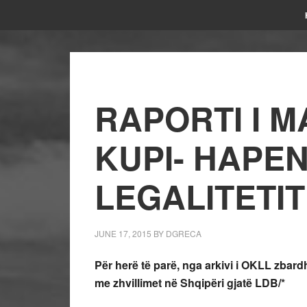
RAPORTI I 
KUPI- HAPEN
LEGALITETIT
JUNE 17, 2015
BY
DGRECA
Për herë të parë, nga arkivi i OKLL zbardh
me zhvillimet në Shqipëri gjatë LDB/*