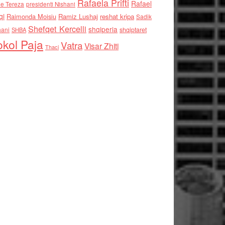
Rafaela Prifti
Rafael
e Tereza
presidenti Nishani
qi
Raimonda Moisiu
Ramiz Lushaj
reshat kripa
Sadik
Shefqet Kercelli
shqiperia
hani
shqiptaret
SHBA
kol Paja
Vatra
Visar Zhiti
Thaci