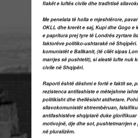
flakët e luftës civile dhe tradhtisë sllavo
Me penelata të holla e mjeshtërore, pavarë
OKLL dhe krerët e saj, Kupi dhe Gogo e 
e papritura prej tyre të Londrës zyrtare l
faktorëve politiko-ushtarakë në Shqipëri.
komunistët e Ballkanit, (të cilët sipas Lo
marrjes së pushtetit), si aleatë lufte nuk
civile në Shqipëri.
Raporti është dëshmi e fortë e faktit se, 
rezistenca antifashiste e mëtejshme isht
politikisht dhe thellësisht atdhetare. Poh
sllavokomunistët shtrembëruan, falsifik
antifashistëve shqiptarë duke glorifikuar n
motivojnë, dje dhe sot, pushtetmarrjen e
në pluralizëm.