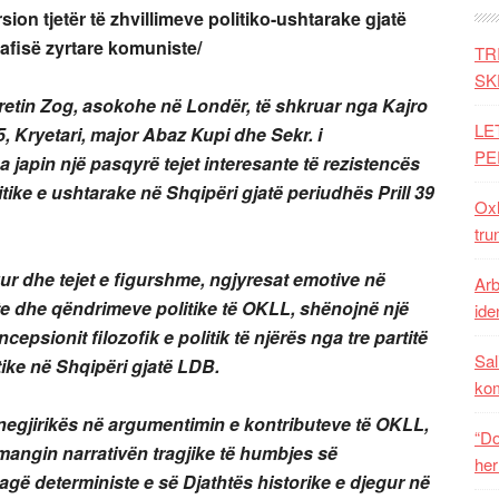
on tjetër të zhvillimeve politiko-ushtarake gjatë
rafisë zyrtare komuniste/
TR
SK
bretin Zog, asokohe në Londër, të shkruar nga Kajro
LE
, Kryetari, major Abaz Kupi dhe Sekr. i
PE
japin një pasqyrë tejet interesante të rezistencës
tike e ushtarake në Shqipëri gjatë periudhës Prill 39
Oxh
tru
ur dhe tejet e figurshme, ngjyresat emotive në
Arb
te dhe qëndrimeve politike të OKLL, shënojnë një
iden
epsionit filozofik e politik të njërës nga tre partitë
Sal
ike në Shqipëri gjatë LDB.
ko
anegjirikës në argumentimin e kontributeve të OKLL,
“Do
mangin narrativën tragjike të humbjes së
her
 sagë deterministe e së Djathtës historike e djegur në