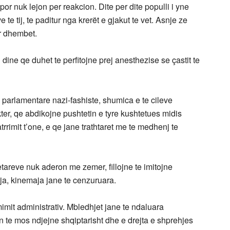
or nuk lejon per reakcion. Dite per dite populli i yne
te tij, te paditur nga krerët e gjakut te vet. Asnje ze
r dhembet.
dine qe duhet te perfitojne prej anesthezise se çastit te
 parlamentare nazi-fashiste, shumica e te cileve
ter, qe abdikojne pushtetin e tyre kushtetues midis
rrimit t’one, e qe jane trathtaret me te medhenj te
etareve nuk aderon me zemer, fillojne te imitojne
oja, kinemaja jane te cenzuruara.
emimit administrativ. Mbledhjet jane te ndaluara
n te mos ndjejne shqiptarisht dhe e drejta e shprehjes