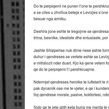
Do te perpiqemi ne punen t’one te pershkruaj
e se ciles u zhvillua beteja e Levizjes s’on
besuar nga armiku.
Deshira jone eshte te tregojme se qendresa 
trima, besnike, idealiste dhe entusiaste, po
Jashte Shqiperise nuk dime nese eshte formu
duhur i qendreses se vertete eshte se Levi
e mitralozit nder duart. Kjo ka qene vetem f
qe do te perpiqemi t’i pershkruajme.
Ndermjet qendreses heroike te luftetarit te r
pak dynamik ose me te vjeter, e qe i kunders
lloj qendrese morale, pasive, kokfortesi, 
Sido qe te jete gjith keta burra me merita t