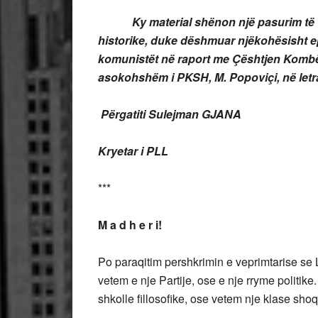
Ky material shënon një pasurim të vizion
historike, duke dëshmuar njëkohësisht ep
komunistët në raport me Çështjen Kombëta
asokohshëm i PKSH, M. Popoviçi, në letr
Përgatiti
Sulejman GJANA
Kryetar i PLL
***
M a d h e r i!
Po paraqitim pershkrimin e veprimtarise se
vetem e nje Partije, ose e nje rryme politik
shkolle fillosofike, ose vetem nje klase shoq