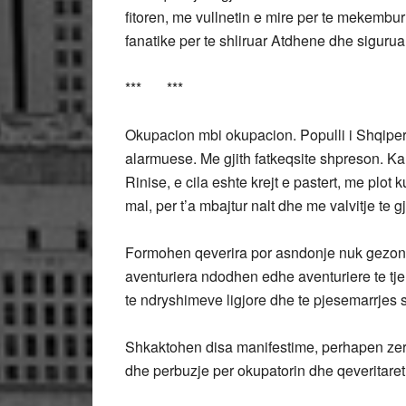
fitoren, me vullnetin e mire per te mekembu
fanatike per te shliruar Atdhene dhe siguruar
*** ***
Okupacion mbi okupacion. Populli i Shqiper
alarmuese. Me gjith fatkeqsite shpreson. K
Rinise, e cila eshte krejt e pastert, me plot
mal, per t’a mbajtur nalt dhe me valvitje te g
Formohen qeverira por asndonje nuk gezon b
aventuriera ndodhen edhe aventuriere te tjere
te ndryshimeve ligjore dhe te pjesemarrjes 
Shkaktohen disa manifestime, perhapen zera
dhe perbuzje per okupatorin dhe qeveritaret e