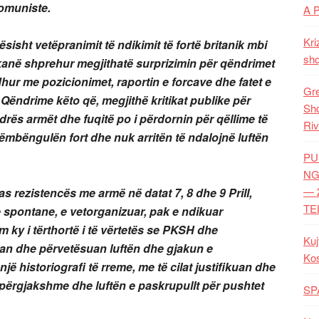
komuniste.
A 
Kri
sisht vetëpranimit të ndikimit të fortë britanik mbi
shq
kanë shprehur megjithatë surprizimin për qëndrimet
idhur me pozicionimet, raportin e forcave dhe fatet e
Gre
 Qëndrime këto që, megjithë kritikat publike për
Shq
ndrës armët dhe fuqitë po i përdornin për qëllime të
Riv
 këmbëngulën fort dhe nuk arritën të ndalojnë luftën
PU
NG
— 
pas rezistencës me armë në datat 7, 8 dhe 9 Prill,
TE
e spontane, e vetorganizuar, pak e ndikuar
im ky i tërthortë i të vërtetës se PKSH dhe
Kuj
uan dhe përvetësuan luftën dhe gjakun e
Ko
jë historiografi të rreme, me të cilat justifikuan dhe
 përgjakshme dhe luftën e paskrupullt për pushtet
SP