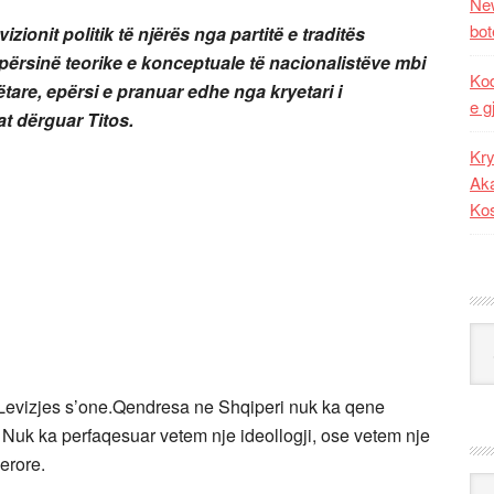
New
bot
it politik të njërës nga partitë e traditës
ërsinë teorike e konceptuale të nacionalistëve mbi
Kod
re, epërsi e pranuar edhe nga kryetari i
e g
at dërguar Titos.
Kry
Aka
Ko
Kat
 Levizjes s’one.Qendresa ne Shqiperi nuk ka qene
e. Nuk ka perfaqesuar vetem nje ideollogji, ose vetem nje
erore.
Ark