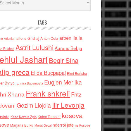
TAGS
arben llalla
alfons Grishaj
Anton Cefa
no kolonjari
Astrit Lulushi
Aurenc Bebja
an Bushati
ehlul Jashari
Beqir Sina
alip greca
Elida Buçpapaj
Elmi Berisha
Eugjen Merlika
er Bytyci
Ermira Babamusta
Frank shkreli
hri Xharra
Fritz
Ilir Levonja
Gezim Llojdia
dovani
kosova
rviste
Kolec Traboini
Keze Kozeta Zylo
sove
nderroi jete
Marjana Bulku
ne Kosove
Murat Gecaj