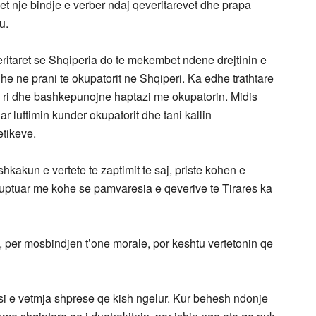
et nje bindje e verber ndaj qeveritarevet dhe prapa
u.
ritaret se Shqiperia do te mekembet ndene drejtinin e
he ne prani te okupatorit ne Shqiperi. Ka edhe trathtare
 e ri dhe bashkepunojne haptazi me okupatorin. Midis
r luftimin kunder okupatorit dhe tani kallin
tikeve.
kakun e vertete te zaptimit te saj, priste kohen e
kuptuar me kohe se pamvaresia e qeverive te Tirares ka
e, per mosbindjen t’one morale, por keshtu vertetonin qe
i e vetmja shprese qe kish ngelur. Kur behesh ndonje