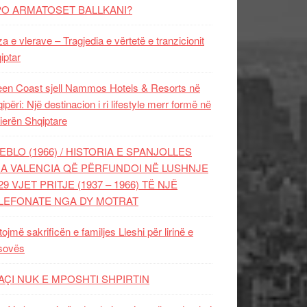
PO ARMATOSET BALLKANI?
za e vlerave – Tragjedia e vërtetë e tranzicionit
iptar
en Coast sjell Nammos Hotels & Resorts në
ipëri: Një destinacion i ri lifestyle merr formë në
ierën Shqiptare
EBLO (1966) / HISTORIA E SPANJOLLES
A VALENCIA QË PËRFUNDOI NË LUSHNJE
29 VJET PRITJE (1937 – 1966) TË NJË
LEFONATE NGA DY MOTRAT
tojmë sakrificën e familjes Lleshi për lirinë e
sovës
AÇI NUK E MPOSHTI SHPIRTIN