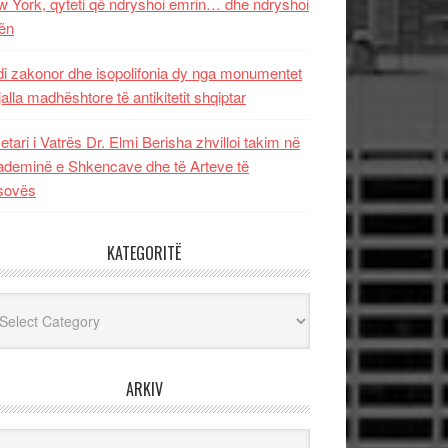
 York, qyteti që ndryshoi emrin… dhe ndryshoi
ën
i zakonor dhe isopolifonia dy nga monumentet
jalla madhështore të antikitetit shqiptar
etari i Vatrës Dr. Elmi Berisha zhvilloi takim në
deminë e Shkencave dhe të Arteve të
sovës
KATEGORITË
egoritë
ARKIV
iv