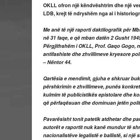
OKLL ofron një këndvështrim dhe një versi
LDB, krejt të ndryshëm nga ai i historiog
Me anë të një raporti daktilografik për M
në 31 faqe, e që mban datën 2 Gusht 1945
Përgjithshëm i OKLL, Prof. Gaqo Gogo, na 
antifashiste dhe zhvillimeve kryesore poli
– Nëntor 44.
Qartësia e mendimit, gjuha e shkruar buk
përshkrimin e zhvillimeve, punës konkre
kulmim të publicistikës epistolare dhe konc
që përfaqësuan dhe dominuan jetën polit
Pavarësisht tonit patetik atdhetar dhe p
autorët e raportit nuk kanë mundur të sh
nacionalistëve legalistë e ballistë, si një