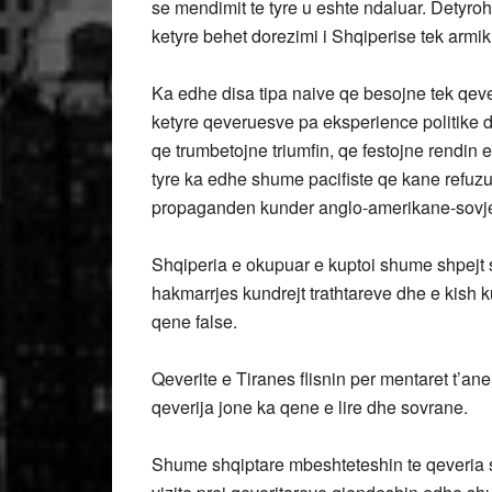
se mendimit te tyre u eshte ndaluar. Detyroh
ketyre behet dorezimi i Shqiperise tek armik
Ka edhe disa tipa naive qe besojne tek qeve
ketyre qeveruesve pa eksperience politike d
qe trumbetojne triumfin, qe festojne rendin
tyre ka edhe shume pacifiste qe kane refuzua
propaganden kunder anglo-amerikane-sovje
Shqiperia e okupuar e kuptoi shume shpejt sh
hakmarrjes kundrejt trathtareve dhe e kish 
qene false.
Qeverite e Tiranes flisnin per mentaret t’an
qeverija jone ka qene e lire dhe sovrane.
Shume shqiptare mbeshteteshin te qeveria s