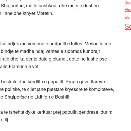
Nen
r Shqiperine, me te bashkuar dhe me nje deshire
Flo
 lirine dhe kthyer Mbretin.
Els
So
ise ndjek me vemendje peripetit e luftes. Meson lajme
a bindje te madhe ndaj vehtes e sidomos kundrejt
 kuraje dhe ka per te dale gjekundi, qofte ne fushe ose
jalle Flamurin e vet.
esimin dhe kreditin e popullit. Prapa qeveritareve
 politike, te cilet jane pjestare kryesore te komploteve,
se Shqiperise ne Lidhjen e Boshtit.
 te fshehta dyke kerkuar prej popullit qendrese, durim
 tij.