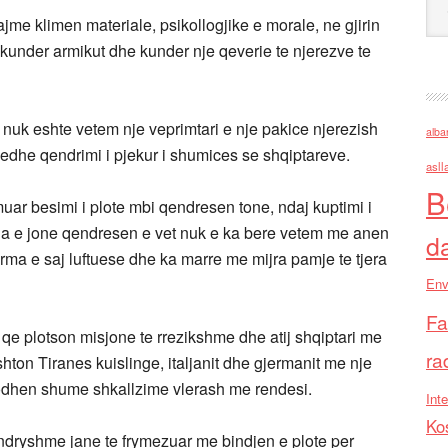
me klimen materiale, psikollogjike e morale, ne gjirin
e kunder armikut dhe kunder nje qeverie te njerezve te
nuk eshte vetem nje veprimtari e nje pakice njerezish
alba
r edhe qendrimi i pjekur i shumices se shqiptareve.
asll
B
ar besimi i plote mbi qendresen tone, ndaj kuptimi i
zja e jone qendresen e vet nuk e ka bere vetem me anen
d
orma e saj luftuese dhe ka marre me mijra pamje te tjera
Env
Fa
i qe plotson misjone te rrezikshme dhe atij shqiptari me
ra
hton Tiranes kuislinge, italjanit dhe gjermanit me nje
ndodhen shume shkallzime vlerash me rendesi.
Inte
Ko
e ndryshme jane te frymezuar me bindjen e plote per