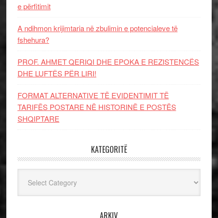
e përfitimit
A ndihmon krijimtaria në zbulimin e potencialeve të
fshehura?
PROF. AHMET QERIQI DHE EPOKA E REZISTENCЁS
DHE LUFTЁS PЁR LIRI!
FORMAT ALTERNATIVE TË EVIDENTIMIT TË
TARIFËS POSTARE NË HISTORINË E POSTËS
SHQIPTARE
KATEGORITË
Kategoritë
ARKIV