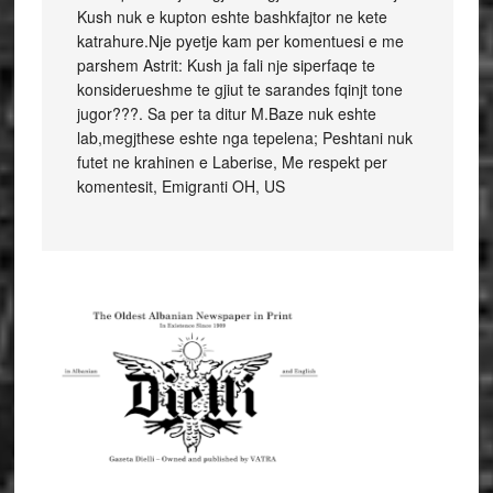
Kush nuk e kupton eshte bashkfajtor ne kete
katrahure.Nje pyetje kam per komentuesi e me
parshem Astrit: Kush ja fali nje siperfaqe te
konsiderueshme te gjiut te sarandes fqinjt tone
jugor???. Sa per ta ditur M.Baze nuk eshte
lab,megjthese eshte nga tepelena; Peshtani nuk
futet ne krahinen e Laberise, Me respekt per
komentesit, Emigranti OH, US