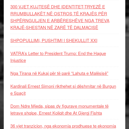
300 VJET KUJTESË DHE IDENTITET-TRYEZË E
RRUMBULLAKËT NË OSTROS TË KRAJËS PËR
SHPËRNGULJEN E ARBËRESHËVE NGA TREVA
KRAJË-SHESTAN NË ZARË TË DALMACISË
SHPOPULLIMI, PUSHTIMI I SHEKULLIT XXI
VATRA’s Letter to President Trump: End the Hague
Injustice
Nga Tirana në Kukaj për të parë “Lahuta e Malësisë”
Kardinali Ernest Simoni rikthehet si dëshmitar në Burgun
e Spaçit
Dom Ndre Mjeda, sipas dy figurave monumentale të
letrave shqipe, Ernest Koliqit dhe At Gjergj Fishta
36 vjet tranzicion, nga ekonomia prodhuese te ekonomia