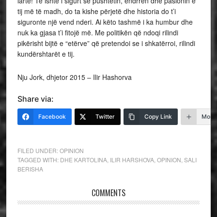
lartë! Të ishte i sigurt se pushtetin, ëndrrën dhe pasionin e
tij më të madh, do ta kishe përjetë dhe historia do t’i
siguronte një vend nderi. Ai këto tashmë i ka humbur dhe
nuk ka gjasa t’i fitojë më. Me politikën që ndoqi rilindi
pikërisht bijtë e “etërve” që pretendoi se i shkatërroi, rilindi
kundërshtarët e tij.
Nju Jork, dhjetor 2015 – Ilir Hashorva
Share via:
Facebook
Twitter
Copy Link
More
FILED UNDER:
OPINION
TAGGED WITH:
DHE KARTOLINA
,
ILIR HARSHOVA
,
OPINION
,
SALI
BERISHA
COMMENTS