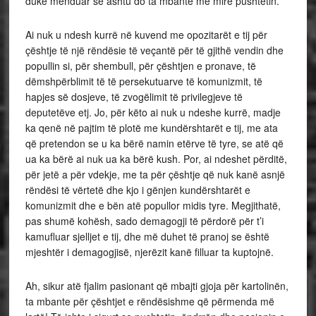
duke menduar se ashtu do ta mbante më mirë pushtetin.
Ai nuk u ndesh kurrë në kuvend me opozitarët e tij për
çështje të një rëndësie të veçantë për të gjithë vendin dhe
popullin si, për shembull, për çështjen e pronave, të
dëmshpërblimit të të persekutuarve të komunizmit, të
hapjes së dosjeve, të zvogëlimit të privilegjeve të
deputetëve etj. Jo, për këto ai nuk u ndeshe kurrë, madje
ka qenë në pajtim të plotë me kundërshtarët e tij, me ata
që pretendon se u ka bërë namin etërve të tyre, se atë që
ua ka bërë ai nuk ua ka bërë kush. Por, ai ndeshet përditë,
për jetë a për vdekje, me ta për çështje që nuk kanë asnjë
rëndësi të vërtetë dhe kjo i gënjen kundërshtarët e
komunizmit dhe e bën atë popullor midis tyre. Megjithatë,
pas shumë kohësh, sado demagogji të përdorë për t’i
kamufluar sjelljet e tij, dhe më duhet të pranoj se është
mjeshtër i demagogjisë, njerëzit kanë filluar ta kuptojnë.
Ah, sikur atë fjalim pasionant që mbajti gjoja për kartolinën,
ta mbante për çështjet e rëndësishme që përmenda më