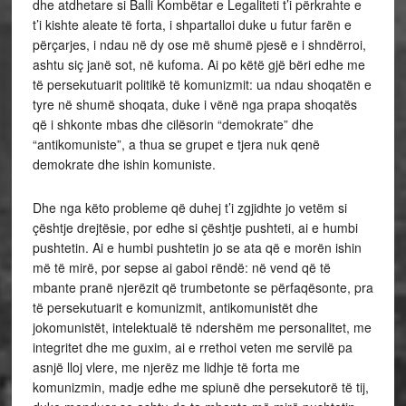
dhe atdhetare si Balli Kombëtar e Legaliteti t’i përkrahte e
t’i kishte aleate të forta, i shpartalloi duke u futur farën e
përçarjes, i ndau në dy ose më shumë pjesë e i shndërroi,
ashtu siç janë sot, në kufoma. Ai po këtë gjë bëri edhe me
të persekutuarit politikë të komunizmit: ua ndau shoqatën e
tyre në shumë shoqata, duke i vënë nga prapa shoqatës
që i shkonte mbas dhe cilësorin “demokrate” dhe
“antikomuniste”, a thua se grupet e tjera nuk qenë
demokrate dhe ishin komuniste.
Dhe nga këto probleme që duhej t’i zgjidhte jo vetëm si
çështje drejtësie, por edhe si çështje pushteti, ai e humbi
pushtetin. Ai e humbi pushtetin jo se ata që e morën ishin
më të mirë, por sepse ai gaboi rëndë: në vend që të
mbante pranë njerëzit që trumbetonte se përfaqësonte, pra
të persekutuarit e komunizmit, antikomunistët dhe
jokomunistët, intelektualë të ndershëm me personalitet, me
integritet dhe me guxim, ai e rrethoi veten me servilë pa
asnjë lloj vlere, me njerëz me lidhje të forta me
komunizmin, madje edhe me spiunë dhe persekutorë të tij,