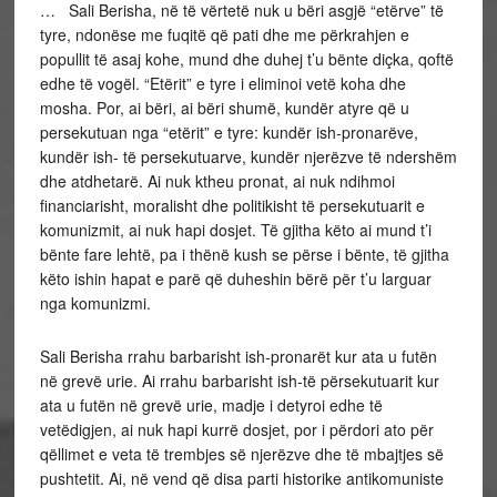
… Sali Berisha, në të vërtetë nuk u bëri asgjë “etërve” të
tyre, ndonëse me fuqitë që pati dhe me përkrahjen e
popullit të asaj kohe, mund dhe duhej t’u bënte diçka, qoftë
edhe të vogël. “Etërit” e tyre i eliminoi vetë koha dhe
mosha. Por, ai bëri, ai bëri shumë, kundër atyre që u
persekutuan nga “etërit” e tyre: kundër ish-pronarëve,
kundër ish- të persekutuarve, kundër njerëzve të ndershëm
dhe atdhetarë. Ai nuk ktheu pronat, ai nuk ndihmoi
financiarisht, moralisht dhe politikisht të persekutuarit e
komunizmit, ai nuk hapi dosjet. Të gjitha këto ai mund t’i
bënte fare lehtë, pa i thënë kush se përse i bënte, të gjitha
këto ishin hapat e parë që duheshin bërë për t’u larguar
nga komunizmi.
Sali Berisha rrahu barbarisht ish-pronarët kur ata u futën
në grevë urie. Ai rrahu barbarisht ish-të përsekutuarit kur
ata u futën në grevë urie, madje i detyroi edhe të
vetëdigjen, ai nuk hapi kurrë dosjet, por i përdori ato për
qëllimet e veta të trembjes së njerëzve dhe të mbajtjes së
pushtetit. Ai, në vend që disa parti historike antikomuniste