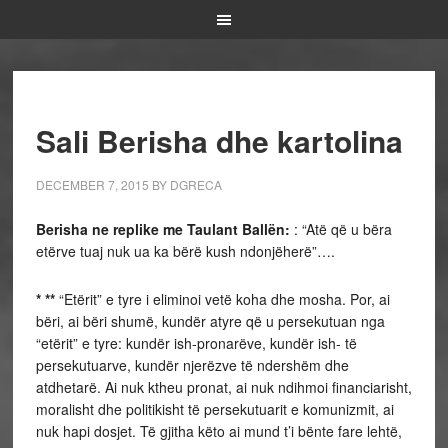
Sali Berisha dhe kartolina
DECEMBER 7, 2015
BY
DGRECA
Berisha ne replike me Taulant Ballën:
: “Atë që u bëra
etërve tuaj nuk ua ka bërë kush ndonjëherë”….
* **
“Etërit” e tyre i eliminoi vetë koha dhe mosha. Por, ai
bëri, ai bëri shumë, kundër atyre që u persekutuan nga
“etërit” e tyre: kundër ish-pronarëve, kundër ish- të
persekutuarve, kundër njerëzve të ndershëm dhe
atdhetarë. Ai nuk ktheu pronat, ai nuk ndihmoi financiarisht,
moralisht dhe politikisht të persekutuarit e komunizmit, ai
nuk hapi dosjet. Të gjitha këto ai mund t’i bënte fare lehtë,