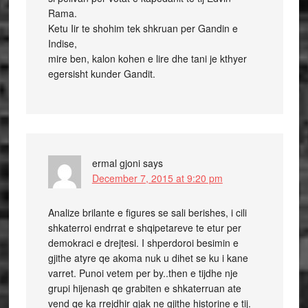
Rama.
Ketu Iir te shohim tek shkruan per Gandin e
Indise,
mire ben, kalon kohen e lire dhe tani je kthyer
egersisht kunder Gandit.
ermal gjoni
says
December 7, 2015 at 9:20 pm
Analize brilante e figures se sali berishes, i cili
shkaterroi endrrat e shqipetareve te etur per
demokraci e drejtesi. I shperdoroi besimin e
gjithe atyre qe akoma nuk u dihet se ku i kane
varret. Punoi vetem per by..then e tijdhe nje
grupi hijenash qe grabiten e shkaterruan ate
vend qe ka rrejdhir gjak ne gjithe historine e tij.