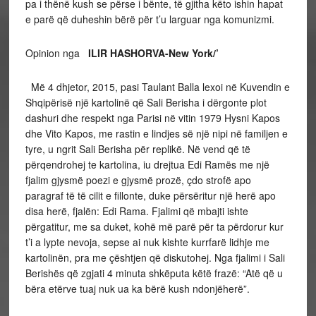
pa i thënë kush se përse i bënte, të gjitha këto ishin hapat
e parë që duheshin bërë për t’u larguar nga komunizmi.
Opinion nga
ILIR HASHORVA-New York/’
Më 4 dhjetor, 2015, pasi Taulant Balla lexoi në Kuvendin e
Shqipërisë një kartolinë që Sali Berisha i dërgonte plot
dashuri dhe respekt nga Parisi në vitin 1979 Hysni Kapos
dhe Vito Kapos, me rastin e lindjes së një nipi në familjen e
tyre, u ngrit Sali Berisha për replikë. Në vend që të
përqendrohej te kartolina, iu drejtua Edi Ramës me një
fjalim gjysmë poezi e gjysmë prozë, çdo strofë apo
paragraf të të cilit e fillonte, duke përsëritur një herë apo
disa herë, fjalën: Edi Rama. Fjalimi që mbajti ishte
përgatitur, me sa duket, kohë më parë për ta përdorur kur
t’i a lypte nevoja, sepse ai nuk kishte kurrfarë lidhje me
kartolinën, pra me çështjen që diskutohej. Nga fjalimi i Sali
Berishës që zgjati 4 minuta shkëputa këtë frazë: “Atë që u
bëra etërve tuaj nuk ua ka bërë kush ndonjëherë”.