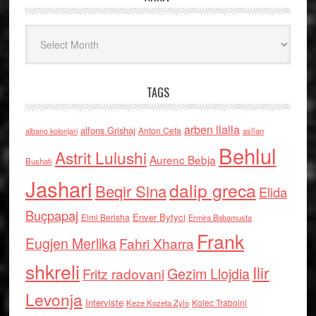
Arkiv
TAGS
arben llalla
alfons Grishaj
Anton Cefa
asllan
albano kolonjari
Behlul
Astrit Lulushi
Aurenc Bebja
Bushati
Jashari
dalip greca
Beqir Sina
Elida
Buçpapaj
Enver Bytyci
Elmi Berisha
Ermira Babamusta
Frank
Eugjen Merlika
Fahri Xharra
shkreli
Ilir
Gezim Llojdia
Fritz radovani
Levonja
Interviste
Kolec Traboini
Keze Kozeta Zylo