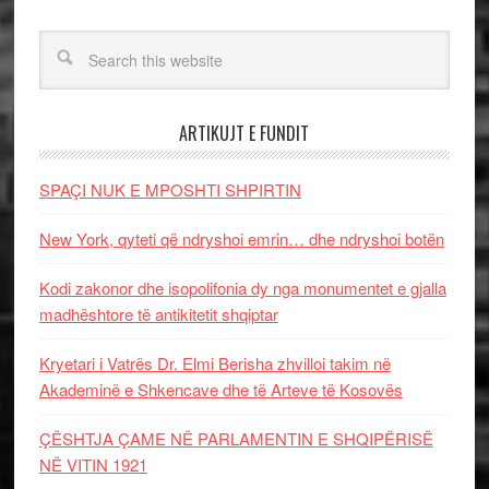
ARTIKUJT E FUNDIT
SPAÇI NUK E MPOSHTI SHPIRTIN
New York, qyteti që ndryshoi emrin… dhe ndryshoi botën
Kodi zakonor dhe isopolifonia dy nga monumentet e gjalla
madhështore të antikitetit shqiptar
Kryetari i Vatrës Dr. Elmi Berisha zhvilloi takim në
Akademinë e Shkencave dhe të Arteve të Kosovës
ÇËSHTJA ÇAME NË PARLAMENTIN E SHQIPËRISË
NË VITIN 1921