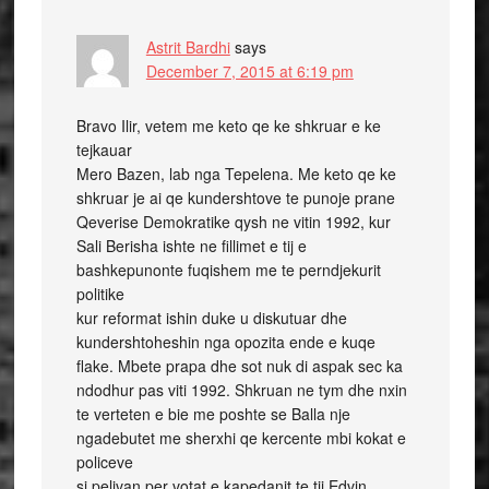
Astrit Bardhi
says
December 7, 2015 at 6:19 pm
Bravo Ilir, vetem me keto qe ke shkruar e ke
tejkauar
Mero Bazen, lab nga Tepelena. Me keto qe ke
shkruar je ai qe kundershtove te punoje prane
Qeverise Demokratike qysh ne vitin 1992, kur
Sali Berisha ishte ne fillimet e tij e
bashkepunonte fuqishem me te perndjekurit
politike
kur reformat ishin duke u diskutuar dhe
kundershtoheshin nga opozita ende e kuqe
flake. Mbete prapa dhe sot nuk di aspak sec ka
ndodhur pas viti 1992. Shkruan ne tym dhe nxin
te verteten e bie me poshte se Balla nje
ngadebutet me sherxhi qe kercente mbi kokat e
policeve
si pelivan per votat e kapedanit te tij Edvin