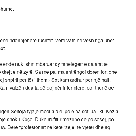
shumë.
ënë ndonnjëherë rushfet. Vëre vath në vesh nga unë:-
ot.
se ende nuk ishin mbaruar dy “shelegët” e dalanit të
rejt e në zyrë. Sa më pa, ma shtrëngoi dorën fort dhe
j shpirti për të) i them:- Sot kam ardhur për një hall.
 Kam vajzën dua ta dërgoj për infermiere, por thonë që
qen Selfoja tyja,e mbolla dje, po e ha sot. Ja, iku Këzja
rojë shoku Koço! Duke rrufitur mezenë që po sosej, po
sy. Bërë “profesionist në këtë “zeje” të vjetër dhe aq