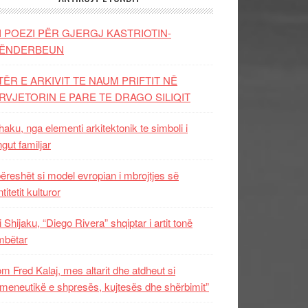
I POEZI PËR GJERGJ KASTRIOTIN-
ËNDERBEUN
TËR E ARKIVIT TE NAUM PRIFTIT NË
RVJETORIN E PARE TE DRAGO SILIQIT
aku, nga elementi arkitektonik te simboli i
ngut familjar
ëreshët si model evropian i mbrojtjes së
titetit kulturor
i Shijaku, “Diego Rivera” shqiptar i artit tonë
mbëtar
m Fred Kalaj, mes altarit dhe atdheut si
meneutikë e shpresës, kujtesës dhe shërbimit”