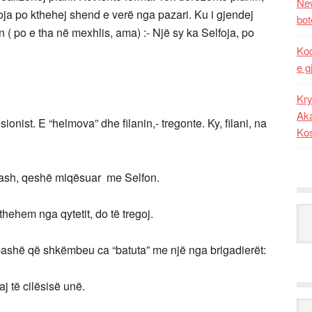
New
foja po kthehej shend e verë nga pazari. Ku i gjendej
bot
n ( po e tha në mexhlis, ama) :- Një sy ka Selfoja, po
Kod
e g
Kry
Aka
nist. E “helmova” dhe filanin,- tregonte. Ky, filani, na
Ko
,tash, qeshë miqësuar me Selfon.
Kat
thehem nga qytetit, do të tregoj.
pashë që shkëmbeu ca “batuta” me një nga brigadierët:
j të cilësisë unë.
Ark