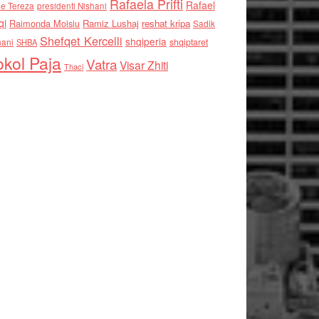
Rafaela Prifti
Rafael
e Tereza
presidenti Nishani
qi
Raimonda Moisiu
Ramiz Lushaj
reshat kripa
Sadik
Shefqet Kercelli
shqiperia
hani
shqiptaret
SHBA
kol Paja
Vatra
Visar Zhiti
Thaci