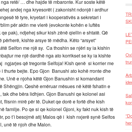
 nga retë/ … dhe hajde të mbaronte. Kur soste këtë
thehej andej nga kryesorët ( zakonisht ndonjë i ardhur
TR
gesë të tyre, kryetari i kooperativës a sekretari i
SK
ërblim për aktin me vlerë (evokonte kohën e luftës
 qe pak), ndjehej sikur kish zënë qiellin e shtatë. Që
LE
ë përherë, kishte arsye të mëdha. Këto “arsyet”
PE
këtë Selfon me një sy. Ca thoshin se njëri sy ia kishin
Oxh
e mbajtur me një dardhë nga ato korrikset se ky ia kishte
tru
saj ngjarjes që tregonte Selfoja! Kish qenë si korrier me
he i thurte bejte. Epo Gjon Banushi ato kohë rronte dhe
Arb
me. Unë e njoha këtë Gjon Banushin si komandant
iden
në Shëngjin. Qeshë emëruar mësues në këtë fshatin e
ij, tak dhe bëra lidhjen. Gjon Banushi qe kolonel asi
Sal
, flisnin mirë për të. Duket qe dorë e fortë dhe kish
ko
në familje. Po qe si qe kolonel Gjoni, ky fakt nuk kish të
“Do
ër, po t’i besojmë atij Malos që i kish nxjerë synë Selfos
her
l, unë të njoh dhe Malon.