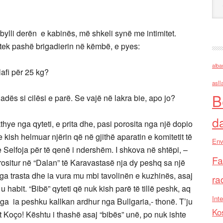
bylli derën e kabinës, më shkeli synë me intimitet.
tek pashë brigadierin në këmbë, e pyes:
alba
afi për 25 kg?
asll
B
adës si cilësi e parë. Se vajë në lakra bie, apo jo?
d
hye nga qyteti, e prita dhe, pasi porosita nga një dopio
 e kish helmuar njërin që në gjithë aparatin e komitetit të
Env
e Selfoja për të qenë i ndershëm. I shkova në shtëpi, –
Fa
rositur në “Dalan” të Karavastasë nja dy peshq sa një
 nga trasta dhe ia vura mu mbi tavolinën e kuzhinës, asaj
ra
habit. “Bibë” qyteti që nuk kish parë të tillë peshk, aq
Inte
a ia peshku kallkan ardhur nga Bullgaria,- thonë. T’ju
Ko
ut Koço! Kështu i thashë asaj “bibës” unë, po nuk ishte