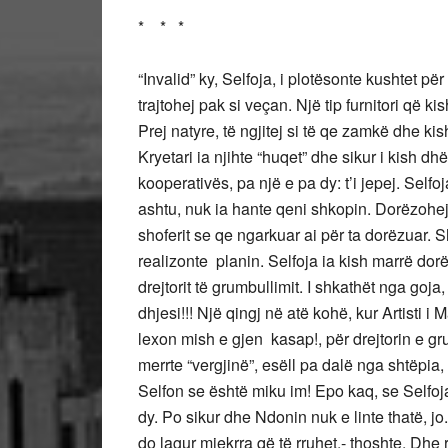
* * *
“Invalid” ky, Selfoja, i plotësonte kushtet p
trajtohej pak si veçan. Një tip furnitori që ki
Prej natyre, të ngjitej si të qe zamkë dhe kis
Kryetari ia njihte “huqet” dhe sikur i kish d
kooperativës, pa një e pa dy: t’i jepej. Selfo
ashtu, nuk ia hante qeni shkopin. Dorëzohej
shoferit se qe ngarkuar ai për ta dorëzuar.
realizonte planin. Selfoja ia kish marrë dorë
drejtorit të grumbullimit. I shkathët nga goja,
dhjesi!!! Një qingj në atë kohë, kur Artisti
lexon mish e gjen kasap!, për drejtorin e gr
merrte “vergjinë”, esëll pa dalë nga shtëpia,
Selfon se është miku im! Epo kaq, se Selfoja
dy. Po sikur dhe Ndonin nuk e linte thatë, jo.
do lagur mjekrra që të rruhet,- thoshte. Dhe 