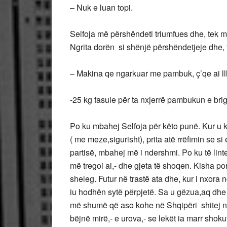
– Nuk e luan topi.
Selfoja më përshëndeti triumfues dhe, tek m
Ngrita dorën si shënjë përshëndetjeje dhe, 
– Makina qe ngarkuar me pambuk, ç’qe ai lll
-25 kg fasule për ta nxjerrë pambukun e brig
Po ku mbahej Selfoja për këto punë. Kur u kt
( me meze,sigurisht), prita atë rrëfimin se si
partisë, mbahej më i ndershmi. Po ku të lint
më tregoi ai,- dhe gjeta të shoqen. Kisha po
sheleg. Futur në trastë ata dhe, kur i nxora
iu hodhën sytë përpjetë. Sa u gëzua,aq dhe u 
më shumë që aso kohe në Shqipëri shitej ng
bëjnë mirë,- e urova,- se lekët ia marr shok