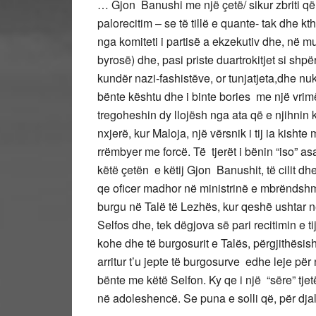
… Gjon Banushi me një çetë/ sikur zbriti që
palorecitim – se të tillë e quante- tak dhe k
nga komiteti i partisë a ekzekutiv dhe, në mun
byrosë) dhe, pasi priste duartrokitjet si shp
kundër nazi-fashistëve, or tunjatjeta,dhe nuk
bënte kështu dhe i binte bories me një vrim
tregoheshin dy llojësh nga ata që e njihnin 
nxjerë, kur Maloja, një vërsnik i tij ia kisht
rrëmbyer me forcë. Të tjerët i bënin “iso” a
këtë çetën e këtij Gjon Banushit, të cilit d
qe oficer madhor në ministrinë e mbrëndsh
burgu në Talë të Lezhës, kur qeshë ushtar 
Selfos dhe, tek dëgjova së pari recitimin e t
kohe dhe të burgosurit e Talës, përgjithësisht
arritur t’u jepte të burgosurve edhe leje për 
bënte me këtë Selfon. Ky qe i një “sëre” tjet
në adoleshencë. Se puna e solli që, për djal