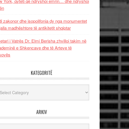
 York, qyteti që ndryshoi emrin… dhe ndryshoi
ën
i zakonor dhe isopolifonia dy nga monumentet
jalla madhështore të antikitetit shqiptar
etari i Vatrës Dr. Elmi Berisha zhvilloi takim në
deminë e Shkencave dhe të Arteve të
sovës
KATEGORITË
egoritë
ARKIV
iv