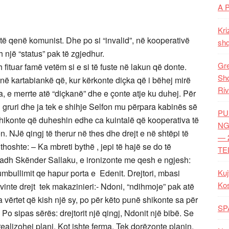
A 
Kri
ër të qenë komunist. Dhe po si “invalid”, në kooperativë
shq
sh një “status” pak të zgjedhur.
Gre
h fituar famë vetëm si e si të fuste në lakun që donte.
Shq
hënë kartabiankë që, kur kërkonte diçka që i bëhej mirë
Riv
ja, e merrte atë “diçkanë” dhe e çonte atje ku duhej. Për
 gruri dhe ja tek e shihje Selfon mu përpara kabinës së
PU
 Shikonte që duheshin edhe ca kuintalë që kooperativa të
NG
n. NJë qingj të therur në thes dhe drejt e në shtëpi të
— 
 thoshte: – Ka mbreti bythë , jepi të hajë se do të
TE
 i Madh Skënder Sallaku, e ironizonte me qesh e ngjesh:
umbullimit qe hapur porta e Edenit. Drejtori, mbasi
Kuj
Ko
 vinte drejt tek makazinieri:- Ndoni, “ndihmoje” pak atë
 vërtet që kish një sy, po për këto punë shikonte sa për
SP
 Po sipas sërës: drejtorit një qingj, Ndonit një bibë. Se
realizohej plani. Kot ishte ferma. Tek dorëzonte planin,