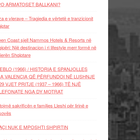
PO ARMATOSET BALLKANI?
za e vlerave – Tragjedia e vërtetë e tranzicionit
iptar
en Coast sjell Nammos Hotels & Resorts në
ipëri: Një destinacion i ri lifestyle merr formë në
ierën Shqiptare
EBLO (1966) / HISTORIA E SPANJOLLES
A VALENCIA QË PËRFUNDOI NË LUSHNJE
29 VJET PRITJE (1937 – 1966) TË NJË
LEFONATE NGA DY MOTRAT
tojmë sakrificën e familjes Lleshi për lirinë e
sovës
AÇI NUK E MPOSHTI SHPIRTIN