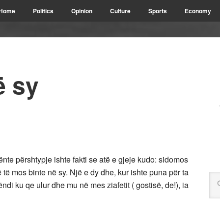
Home
Politics
Opinion
Culture
Sports
Economy
ë sy
bënte përshtypje ishte fakti se atë e gjeje kudo: sidomos
ë mos binte në sy. Një e dy dhe, kur ishte puna për ta
di ku qe ulur dhe mu në mes ziafetit ( gostisë, de!), ia