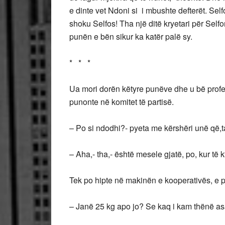
e dinte vet Ndoni si i mbushte defterët. Sel
shoku Selfos! Tha një ditë kryetari për Selfo
punën e bën sikur ka katër palë sy.
* * *
Ua mori dorën këtyre punëve dhe u bë profesio
punonte në komitet të partisë.
– Po si ndodhi?- pyeta me kërshëri unë që
– Aha,- tha,- është mesele gjatë, po, kur të k
Tek po hipte në makinën e kooperativës, e 
– Janë 25 kg apo jo? Se kaq i kam thënë asa