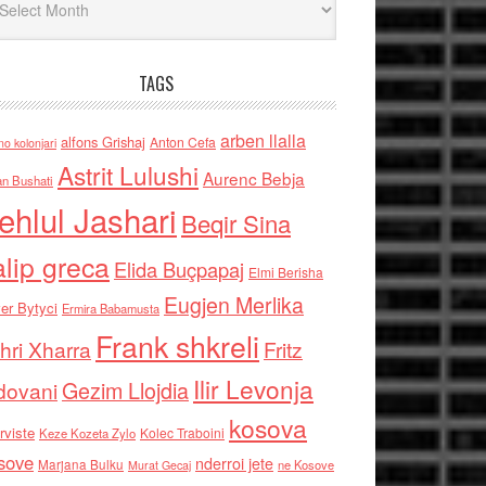
TAGS
arben llalla
alfons Grishaj
Anton Cefa
no kolonjari
Astrit Lulushi
Aurenc Bebja
an Bushati
ehlul Jashari
Beqir Sina
alip greca
Elida Buçpapaj
Elmi Berisha
Eugjen Merlika
er Bytyci
Ermira Babamusta
Frank shkreli
hri Xharra
Fritz
Ilir Levonja
Gezim Llojdia
dovani
kosova
rviste
Kolec Traboini
Keze Kozeta Zylo
sove
nderroi jete
Marjana Bulku
ne Kosove
Murat Gecaj