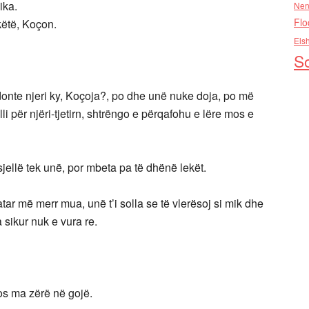
ika.
Nen
Flo
këtë, Koçon.
Els
So
donte njeri ky, Koçoja?, po dhe unë nuke doja, po më
lli për njëri-tjetirn, shtrëngo e përqafohu e lëre mos e
sjellë tek unë, por mbeta pa të dhënë lekët.
r më merr mua, unë t’i solla se të vlerësoj si mik dhe
 sikur nuk e vura re.
mos ma zërë në gojë.