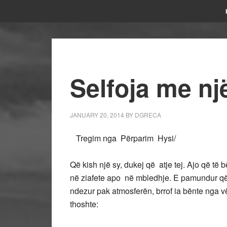
Selfoja me nj
JANUARY 20, 2014
BY
DGRECA
Tregim nga Përparim Hysi/
Që kish një sy, dukej që atje tej. Ajo që të 
në ziafete apo në mbledhje. E pamundur që t
ndezur pak atmosferën, brrof ia bënte nga vën
thoshte: