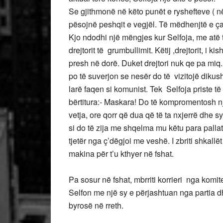
Se gjithmonë në këto punët e ryshefteve ( në
pësojnë peshqit e vegjël. Të mëdhenjtë e ça
Kjo ndodhi një mëngjes kur Selfoja, me atë th
drejtorit të grumbullimit. Këtij ,drejtorit, i 
presh në dorë. Duket drejtori nuk qe pa miq
po të suverjon se nesër do të vizitojë dikush
larë faqen si komunist. Tek Selfoja priste t
bërtitura:- Maskara! Do të kompromentosh n
vetja, ore qorr që dua që të ta nxjerrë dhe syri
si do të zija me shqelma mu këtu para pallatit
tjetër nga ç’dëgjoi me veshë. I zbriti shkall
makina për t’u kthyer në fshat.
Pa sosur në fshat, mbrriti korrieri nga komit
Selfon me një sy e përjashtuan nga partia dh
byrosë në rreth.