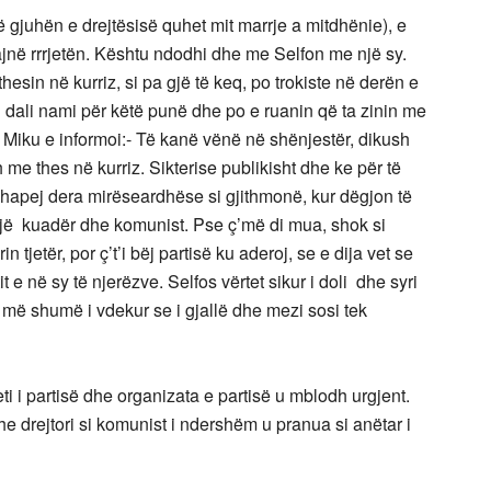
 gjuhën e drejtësisë quhet mit marrje a mitdhënie), e
jnë rrrjetën. Kështu ndodhi dhe me Selfon me një sy.
esin në kurriz, si pa gjë të keq, po trokiste në derën e
kish dali nami për këtë punë dhe po e ruanin që ta zinin me
. Miku e informoi:- Të kanë vënë në shënjestër, dikush
 me thes në kurriz. Sikterise publikisht dhe ke për të
ë hapej dera mirëseardhëse si gjithmonë, kur dëgjon të
jë kuadër dhe komunist. Pse ç’më di mua, shok si
n tjetër, por ç’t’i bëj partisë ku aderoj, se e dija vet se
 e në sy të njerëzve. Selfos vërtet sikur i doli dhe syri
ët më shumë i vdekur se i gjallë dhe mezi sosi tek
eti i partisë dhe organizata e partisë u mblodh urgjent.
e drejtori si komunist i ndershëm u pranua si anëtar i