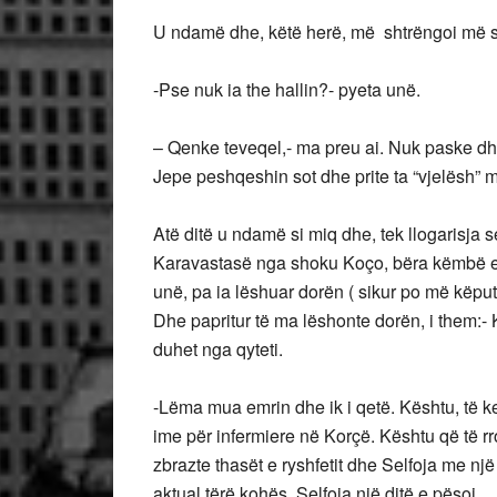
U ndamë dhe, këtë herë, më shtrëngoi më 
-Pse nuk ia the hallin?- pyeta unë.
– Qenke teveqel,- ma preu ai. Nuk paske dh
Jepe peshqeshin sot dhe prite ta “vjelësh” m
Atë ditë u ndamë si miq dhe, tek llogarisja 
Karavastasë nga shoku Koço, bëra këmbë e d
unë, pa ia lëshuar dorën ( sikur po më këpute
Dhe papritur të ma lëshonte dorën, i them:-
duhet nga qyteti.
-Lëma mua emrin dhe ik i qetë. Kështu, të ke
ime për infermiere në Korçë. Kështu që të r
zbrazte thasët e ryshfetit dhe Selfoja me një 
aktual tërë kohës, Selfoja një ditë e pësoi.