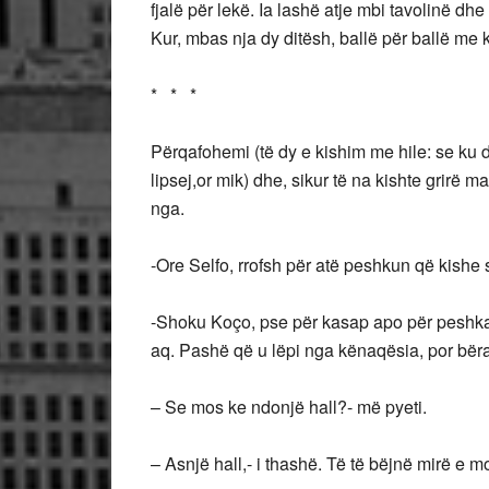
fjalë për lekë. Ia lashë atje mbi tavolinë dhe 
Kur, mbas nja dy ditësh, ballë për ballë me 
* * *
Përqafohemi (të dy e kishim me hile: se ku 
lipsej,or mik) dhe, sikur të na kishte grirë ma
nga.
-Ore Selfo, rrofsh për atë peshkun që kishe 
-Shoku Koço, pse për kasap apo për peshkata
aq. Pashë që u lëpi nga kënaqësia, por bëra
– Se mos ke ndonjë hall?- më pyeti.
– Asnjë hall,- i thashë. Të të bëjnë mirë e 