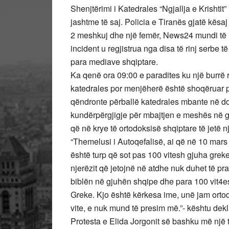
Shenjtërimi i Katedrales “Ngjallja e Krishtit
jashtme të saj. Policia e Tiranës gjatë kës
2 meshkuj dhe një femër, News24 mundi të re
incident u regjistrua nga disa të rinj serbe t
para mediave shqiptare.
Ka qenë ora 09:00 e paradites ku një burrë rre
katedrales por menjëherë është shoqëruar p
qëndronte përballë katedrales mbante në do
kundërpërgjigje për mbajtjen e meshës në g
që në krye të ortodoksisë shqiptare të jetë 
“Themelusi i Autoqefalisë, ai që në 10 mar
është turp që sot pas 100 vitesh gjuha grek
njerëzit që jetojnë në atdhe nuk duhet të pr
biblën në gjuhën shqipe dhe para 100 vit4e
Greke. Kjo është kërkesa ime, unë jam orto
vite, e nuk mund të presim më.”- kështu dekl
Protesta e Elida Jorgonit së bashku më një 