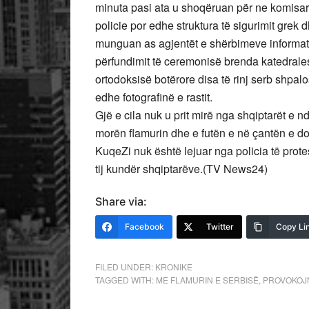
minuta pasi ata u shoqëruan për ne komisar
policie por edhe struktura të sigurimit grek d
munguan as agjentët e shërbimeve informati
përfundimit të ceremonisë brenda katedrales
ortodoksisë botërore disa të rinj serb shpal
edhe fotografinë e rastit.
Gjë e cila nuk u prit mirë nga shqiptarët e n
morën flamurin dhe e futën e në çantën e d
KuqeZi nuk është lejuar nga policia të prote
tij kundër shqiptarëve.(TV News24)
Share via:
Facebook
Twitter
Copy Li
FILED UNDER:
KRONIKE
TAGGED WITH:
ME FLAMURIN E SERBISË
,
PROVOKOJN