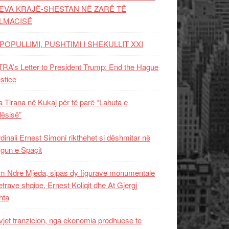
EVA KRAJË-SHESTAN NË ZARË TË
LMACISË
POPULLIMI, PUSHTIMI I SHEKULLIT XXI
RA’s Letter to President Trump: End the Hague
ustice
 Tirana në Kukaj për të parë “Lahuta e
ësisë”
dinali Ernest Simoni rikthehet si dëshmitar në
gun e Spaçit
 Ndre Mjeda, sipas dy figurave monumentale
letrave shqipe, Ernest Koliqit dhe At Gjergj
hta
vjet tranzicion, nga ekonomia prodhuese te