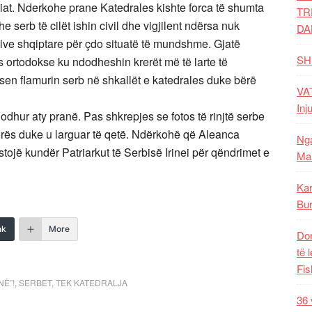
iat. Nderkohe prane Katedrales kishte forca të shumta
TR
he serb të cilët ishin civil dhe vigjilent ndërsa nuk
DA
ve shqiptare për çdo situatë të mundshme. Gjatë
SH
 ortodokse ku ndodheshin krerët më të larte të
osen flamurin serb në shkallët e katedrales duke bërë
VAT
Inj
dodhur aty pranë. Pas shkrepjes se fotos të rinjtë serbe
orës duke u larguar të qetë. Ndërkohë që Aleanca
Nga
stojë kundër Patriarkut të Serbisë Irinei për qëndrimet e
Mal
Kar
Bur
nk
More
Dom
të 
Fis
Ë”!
,
SERBET
,
TEK KATEDRALJA
36 