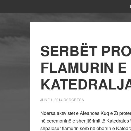
SERBËT PR
FLAMURIN E
KATEDRALJ
JUNE 1, 2014
BY
DGRECA
Ndërsa aktivistët e Aleancës Kuq e Zi prote
në ceremoninë e shenjtërimit të Katedrales “N
shpalosur flamurin serb në oborrin e Katedr