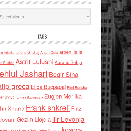
iv
TAGS
arben llalla
alfons Grishaj
Anton Cefa
no kolonjari
Astrit Lulushi
Aurenc Bebja
an Bushati
ehlul Jashari
Beqir Sina
alip greca
Elida Buçpapaj
Elmi Berisha
Eugjen Merlika
er Bytyci
Ermira Babamusta
Frank shkreli
hri Xharra
Fritz
Ilir Levonja
Gezim Llojdia
dovani
kosova
rviste
Kolec Traboini
Keze Kozeta Zylo