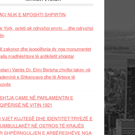
AÇI NUK E MPOSHTI SHPIRTIN
 York, qyteti që ndryshoi emrin… dhe ndryshoi
ën
i zakonor dhe isopolifonia dy nga monumentet
jalla madhështore të antikitetit shqiptar
etari i Vatrës Dr. Elmi Berisha zhvilloi takim në
deminë e Shkencave dhe të Arteve të
sovës
SHTJA ÇAME NË PARLAMENTIN E
QIPËRISË NË VITIN 1921
0 VJET KUJTESË DHE IDENTITET-TRYEZË E
UMBULLAKËT NË OSTROS TË KRAJËS
R SHPËRNGULJEN E ARBËRESHËVE NGA