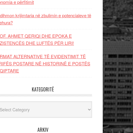
nomia e përfitimit
dihmon krijimtaria në zbulimin e potencialeve të
ehura?
OF. AHMET QERIQI DHE EPOKA E
ZISTENCЁS DHE LUFTЁS PЁR LIRI!
RMAT ALTERNATIVE TË EVIDENTIMIT TË
RIFËS POSTARE NË HISTORINË E POSTËS
QIPTARE
KATEGORITË
egoritë
ARKIV