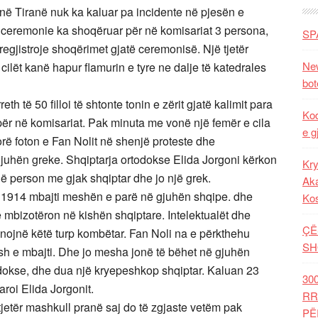
” në Tiranë nuk ka kaluar pa incidente në pjesën e
aj ceremonie ka shoqëruar për në komisariat 3 persona,
SP
gjistroje shoqërimet gjatë ceremonisë. Një tjetër
New
ë cilët kanë hapur flamurin e tyre ne dalje të katedrales
bot
th të 50 filloi të shtonte tonin e zërit gjatë kalimit para
Kod
ër në komisariat. Pak minuta me vonë një femër e cila
e g
rë foton e Fan Nolit në shenjë proteste dhe
juhën greke. Shqiptarja ortodokse Elida Jorgoni kërkon
Kry
një person me gjak shqiptar dhe jo një grek.
Aka
s 1914 mbajti meshën e parë në gjuhën shqipe. dhe
Ko
e mbizotëron në kishën shqiptare. Intelektualët dhe
ÇË
anojnë këtë turp kombëtar. Fan Noli na e përkthehu
SH
sh e mbajti. Dhe jo mesha jonë të bëhet në gjuhën
dokse, dhe dua një kryepeshkop shqiptar. Kaluan 23
30
aroi Elida Jorgonit.
RR
tjetër mashkull pranë saj do të zgjaste vetëm pak
PË