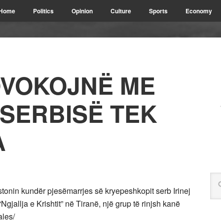
Home
Politics
Opinion
Culture
Sports
Economy
OVOKOJNË ME
 SERBISË TEK
A
stonin kundër pjesëmarrjes së kryepeshkopit serb Irinej
gjallja e Krishtit” në Tiranë, një grup të rinjsh kanë
ales/