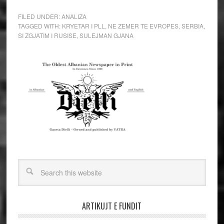
FILED UNDER:
ANALIZA
TAGGED WITH:
KRYETAR I PLL
,
NE ZEMER TE EVROPES
,
SERBIA
,
SI ZGJATIM I RUSISE
,
SULEJMAN GJANA
ARTIKUJT E FUNDIT