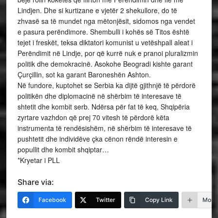
Lindjen. Dhe si kurtizane e vjetër 2 shekullore, do të
zhvasë sa të mundet nga mëtonjësit, sidomos nga vendet
e pasura perëndimore. Shembulli i kohës së Titos është
tejet i freskët, teksa diktatori komunist u vetëshpall aleat i
Perëndimit në Lindje, por që kurrë nuk e pranoi pluralizmin
politik dhe demokracinë. Asokohe Beogradi kishte garant
Çurçillin, sot ka garant Baroneshën Ashton.
Në fundore, kuptohet se Serbia ka dijtë gjithnjë të përdorë
politikën dhe diplomacinë në shërbim të interesave të
shtetit dhe kombit serb. Ndërsa për fat të keq, Shqipëria
zyrtare vazhdon që prej 70 vitesh të përdorë këta
instrumenta të rendësishëm, në shërbim të interesave të
pushtetit dhe individëve çka cënon rëndë interesin e
popullit dhe kombit shqiptar…
*Kryetar i PLL
Share via:
Facebook
Twitter
Copy Link
More