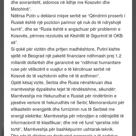
dhe sovranitetit, sidomos në lidhje me Kosovën dhe
Metohinë”.
Ndërsa Putin u deklaroi miqve serbë se “Qëndrimi proserb i
Rusisë është një pozicion parimor që nuk do të ndryshojë
kurrë”, dhe se “Rusia është e angazhuar për problemin e
Kosovës, përmes rezolutës së Këshillit të Sigurimit të OKB-
së”.
Si qokë për vizitën dhe pritjen madhështore, Putini kishte
sjellë në Beograd një paketë financiare ndihmash prej 1.2
miliardë dollarësh dhe garancinë se “ndihmat humanitare
ruse për vëllezërit e vuajtur e të kërcënuar serbë në
Kosovë do të vazhdonin edhe në të ardhmen”.
Gjatë kësaj vizite, Serbia dhe Rusia nënshkruan disa
marrëveshje dypalëshe tejet të rëndësishme, sikundër:
Marrëveshja me Hekurudhat e Rusisë për rindërtimin e
pjesëve veriore të hekurudhës në Serbi; Memorandumi për
efikasitetin energjetik dhe furnizimin rus të Serbisë me
energji elektrike; Marrëveshja për mbrojtjen e ndërsjelltë të
informacionit të klasifikuar; dhe më në fund “qershia mbi
tortë”, Marrëveshja për bashkëpunim ushtarak-teknik.
Dhe për të dëshmuar dashurinë personale e të serbëve