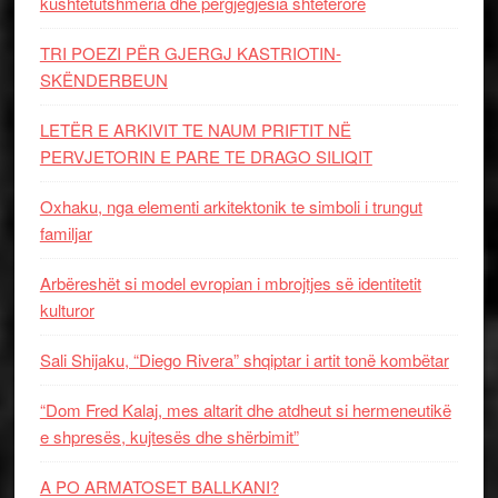
kushtetutshmëria dhe përgjegjësia shtetërore
TRI POEZI PËR GJERGJ KASTRIOTIN-
SKËNDERBEUN
LETËR E ARKIVIT TE NAUM PRIFTIT NË
PERVJETORIN E PARE TE DRAGO SILIQIT
Oxhaku, nga elementi arkitektonik te simboli i trungut
familjar
Arbëreshët si model evropian i mbrojtjes së identitetit
kulturor
Sali Shijaku, “Diego Rivera” shqiptar i artit tonë kombëtar
“Dom Fred Kalaj, mes altarit dhe atdheut si hermeneutikë
e shpresës, kujtesës dhe shërbimit”
A PO ARMATOSET BALLKANI?