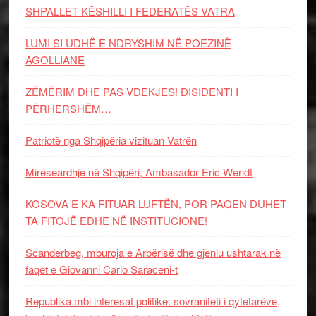
SHPALLET KËSHILLI I FEDERATËS VATRA
LUMI SI UDHË E NDRYSHIM NË POEZINË
AGOLLIANE
ZËMËRIM DHE PAS VDEKJES! DISIDENTI I
PËRHERSHËM…
Patriotë nga Shqipëria vizituan Vatrën
Mirëseardhje në Shqipëri, Ambasador Eric Wendt
KOSOVA E KA FITUAR LUFTËN, POR PAQEN DUHET
TA FITOJË EDHE NË INSTITUCIONE!
Scanderbeg, mburoja e Arbërisë dhe gjeniu ushtarak në
faqet e Giovanni Carlo Saraceni-t
Republika mbi interesat politike: sovraniteti i qytetarëve,