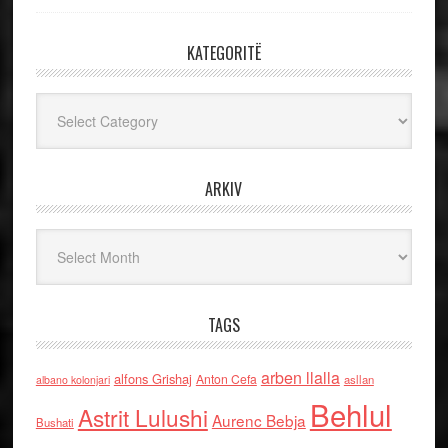
KATEGORITË
Kategoritë
ARKIV
Arkiv
TAGS
arben llalla
alfons Grishaj
Anton Cefa
asllan
albano kolonjari
Behlul
Astrit Lulushi
Aurenc Bebja
Bushati