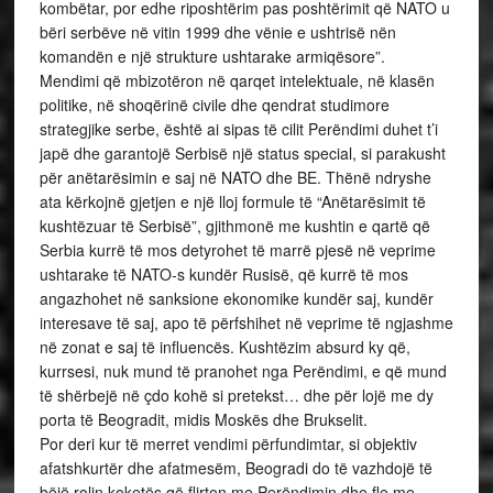
kombëtar, por edhe riposhtërim pas poshtërimit që NATO u
bëri serbëve në vitin 1999 dhe vënie e ushtrisë nën
komandën e një strukture ushtarake armiqësore”.
Mendimi që mbizotëron në qarqet intelektuale, në klasën
politike, në shoqërinë civile dhe qendrat studimore
strategjike serbe, është ai sipas të cilit Perëndimi duhet t’i
japë dhe garantojë Serbisë një status special, si parakusht
për anëtarësimin e saj në NATO dhe BE. Thënë ndryshe
ata kërkojnë gjetjen e një lloj formule të “Anëtarësimit të
kushtëzuar të Serbisë”, gjithmonë me kushtin e qartë që
Serbia kurrë të mos detyrohet të marrë pjesë në veprime
ushtarake të NATO-s kundër Rusisë, që kurrë të mos
angazhohet në sanksione ekonomike kundër saj, kundër
interesave të saj, apo të përfshihet në veprime të ngjashme
në zonat e saj të influencës. Kushtëzim absurd ky që,
kurrsesi, nuk mund të pranohet nga Perëndimi, e që mund
të shërbejë në çdo kohë si pretekst… dhe për lojë me dy
porta të Beogradit, midis Moskës dhe Brukselit.
Por deri kur të merret vendimi përfundimtar, si objektiv
afatshkurtër dhe afatmesëm, Beogradi do të vazhdojë të
bëjë rolin koketës që flirton me Perëndimin dhe fle me