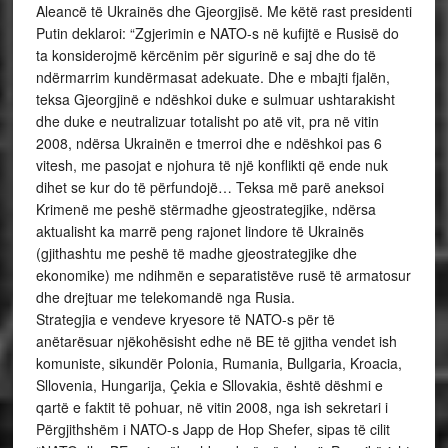
Aleancë të Ukrainës dhe Gjeorgjisë. Me këtë rast presidenti
Putin deklaroi: “Zgjerimin e NATO-s në kufijtë e Rusisë do
ta konsiderojmë kërcënim për sigurinë e saj dhe do të
ndërmarrim kundërmasat adekuate. Dhe e mbajti fjalën,
teksa Gjeorgjinë e ndëshkoi duke e sulmuar ushtarakisht
dhe duke e neutralizuar totalisht po atë vit, pra në vitin
2008, ndërsa Ukrainën e tmerroi dhe e ndëshkoi pas 6
vitesh, me pasojat e njohura të një konflikti që ende nuk
dihet se kur do të përfundojë… Teksa më parë aneksoi
Krimenë me peshë stërmadhe gjeostrategjike, ndërsa
aktualisht ka marrë peng rajonet lindore të Ukrainës
(gjithashtu me peshë të madhe gjeostrategjike dhe
ekonomike) me ndihmën e separatistëve rusë të armatosur
dhe drejtuar me telekomandë nga Rusia.
Strategjia e vendeve kryesore të NATO-s për të
anëtarësuar njëkohësisht edhe në BE të gjitha vendet ish
komuniste, sikundër Polonia, Rumania, Bullgaria, Kroacia,
Sllovenia, Hungarija, Çekia e Sllovakia, është dëshmi e
qartë e faktit të pohuar, në vitin 2008, nga ish sekretari i
Përgjithshëm i NATO-s Japp de Hop Shefer, sipas të cilit