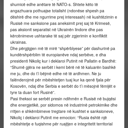
shumicë edhe anëtare të NATO-s. Shtete këto të
angazhuara pothuajse totalisht (ndonëse shpesh pa
dëshirë dhe me ngurrime prej interesash) në kushtëzimin e
Rusisë me sanksione pas aneksimit prej saj të Krimesë,
pas aksionit separatist në Ukrainën lindore dhe pas
kërcënimeve ushtarake të saj për zgjerimin e konfliktit
ukrainas.
Dhe përgjigjen më të mirë “shpërblyese” për dashurinë pa
kundërshpërblim të europianëve ndaj serbëve, e dha
presidenti Nikoliç kur i deklaroi Putinit në Pallatin e Bardhë:
“Shumë gjëra ne serbët i kemi bërë në të kaluarën bashkë
me ju, dhe do t’i bëjmë edhe në të ardhmen. Ne ju
falënderojmë për mbështetjen tuaj kur ka qenë fjala për
Kosovën, ndaj dhe Serbia e serbët do t’i mësojnë fëmijët e
tyre ta duan fort Rusinë”.
Pasi theksoi se serbët presin ndihmën e Rusisë në bujqësi
dhe energjetikë, por sidomos në industrinë petrokimike dhe
rritjen e shkëmbimeve tregtare në kushtet e sanksioneve,
Nikoliç i deklaroi Putinit me emocion: “Rusia është një
mbështetje e fuqishme për ruajtjen e integritetit territorial