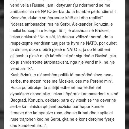
vend vëlla i Rusisë, jam i detyruar t’ju ndërmend se me
anëtarësimin në NATO Serbia do ta humbte përfundimisht
Kosovën, duke e vetëpranuar këtë akt dhe realitet”.
Ndërsa ambasadori rus në Serbi, Aleksandër Konuzin, e
thelloi konceptin e kolegut të tij të atashuar në Bruksel,
teksa deklaroi: “Ne rusët, të dashur vëllezër serbë, do ta
respektojmë vendimin tuaj për të hyrë në NATO, por duhet
ta dini se, duke u bërë pjesë e NATO-s, ju do të bëheni
gjithashtu pjesë e një kërcënimi për sigurinë e Rusisë, çka
do ju shndërronte automatikisht, nga një vend mik, në një
vend armik”.
Kushtëzimin e njëanshëm politik të marrëdhënieve ruso-
serbe, me moton “ose me Moskën, ose me Perëndimin”,
Rusia po përpiqet ta shtrijë edhe në marrëdhëniet
dypalëshe ekonomike, teksa nëpërmjet ambasadorit rus në
Beograd, Konuzin, deklaroi para dy vitesh se “në qeverinë
serbe ka ministra që janë pozicionuar hapur kundër
firmave dhe kompanive ruse, dhe se firmat dhe kapitalet
ruse trajtohen keq në Serbi, çka ne e konsiderojmë fyerje
dhe kundërvënie…”.