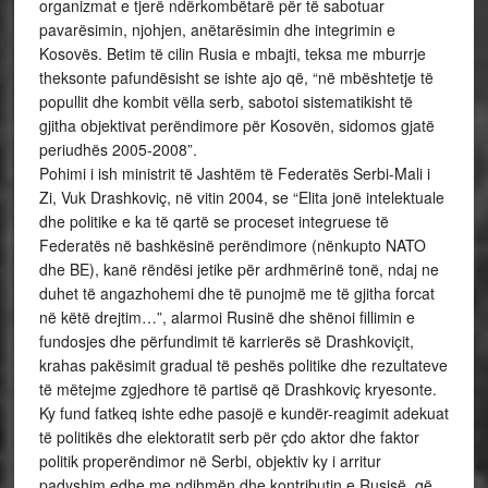
organizmat e tjerë ndërkombëtarë për të sabotuar
pavarësimin, njohjen, anëtarësimin dhe integrimin e
Kosovës. Betim të cilin Rusia e mbajti, teksa me mburrje
theksonte pafundësisht se ishte ajo që, “në mbështetje të
popullit dhe kombit vëlla serb, sabotoi sistematikisht të
gjitha objektivat perëndimore për Kosovën, sidomos gjatë
periudhës 2005-2008”.
Pohimi i ish ministrit të Jashtëm të Federatës Serbi-Mali i
Zi, Vuk Drashkoviç, në vitin 2004, se “Elita jonë intelektuale
dhe politike e ka të qartë se proceset integruese të
Federatës në bashkësinë perëndimore (nënkupto NATO
dhe BE), kanë rëndësi jetike për ardhmërinë tonë, ndaj ne
duhet të angazhohemi dhe të punojmë me të gjitha forcat
në këtë drejtim…”, alarmoi Rusinë dhe shënoi fillimin e
fundosjes dhe përfundimit të karrierës së Drashkoviçit,
krahas pakësimit gradual të peshës politike dhe rezultateve
të mëtejme zgjedhore të partisë që Drashkoviç kryesonte.
Ky fund fatkeq ishte edhe pasojë e kundër-reagimit adekuat
të politikës dhe elektoratit serb për çdo aktor dhe faktor
politik properëndimor në Serbi, objektiv ky i arritur
padyshim edhe me ndihmën dhe kontributin e Rusisë, që