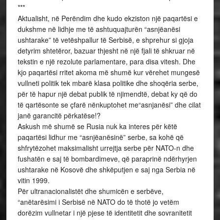
***
Aktualisht, në Perëndim dhe kudo ekziston një paqartësi e
dukshme në lidhje me të ashtuquajturën “asnjëanësi
ushtarake” të vetëshpallur të Serbisë, e shprehur si gjoja
detyrim shtetëror, bazuar thjesht në një fjali të shkruar në
tekstin e një rezolute parlamentare, para disa vitesh. Dhe
kjo paqartësi rritet akoma më shumë kur vërehet mungesë
vullneti politik tek mbarë klasa politike dhe shoqëria serbe,
për të hapur një debat publik të njimendtë, debat ky që do
të qartësonte se çfarë nënkuptohet me“asnjanësi” dhe cilat
janë garancitë përkatëse!?
Askush më shumë se Rusia nuk ka interes për këtë
paqartësi lidhur me “asnjëanësinë” serbe, sa kohë që
shfrytëzohet maksimalisht urrejtja serbe për NATO-n dhe
fushatën e saj të bombardimeve, që paraprinë ndërhyrjen
ushtarake në Kosovë dhe shkëputjen e saj nga Serbia në
vitin 1999.
Për ultranacionalistët dhe shumicën e serbëve,
“anëtarësimi i Serbisë në NATO do të thotë jo vetëm
dorëzim vullnetar i një pjese të identitetit dhe sovranitetit