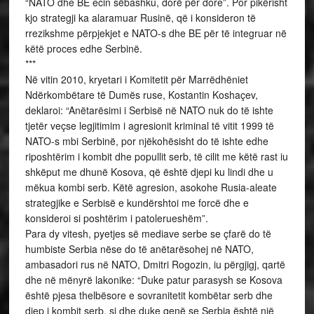
“NATO dhe BE ecin sëbashku, dorë për dore”. Por pikërisht
kjo strategji ka alaramuar Rusinë, që i konsideron të
rrezikshme përpjekjet e NATO-s dhe BE për të integruar në
këtë proces edhe Serbinë.
***
Në vitin 2010, kryetari i Komitetit për Marrëdhëniet
Ndërkombëtare të Dumës ruse, Kostantin Koshaçev,
deklaroi: “Anëtarësimi i Serbisë në NATO nuk do të ishte
tjetër veçse legjitimim i agresionit kriminal të vitit 1999 të
NATO-s mbi Serbinë, por njëkohësisht do të ishte edhe
riposhtërim i kombit dhe popullit serb, të cilit me këtë rast iu
shkëput me dhunë Kosova, që është djepi ku lindi dhe u
mëkua kombi serb. Këtë agresion, asokohe Rusia-aleate
strategjike e Serbisë e kundërshtoi me forcë dhe e
konsideroi si poshtërim i patolerueshëm”.
Para dy vitesh, pyetjes së mediave serbe se çfarë do të
humbiste Serbia nëse do të anëtarësohej në NATO,
ambasadori rus në NATO, Dmitri Rogozin, iu përgjigj, qartë
dhe në mënyrë lakonike: “Duke patur parasysh se Kosova
është pjesa thelbësore e sovranitetit kombëtar serb dhe
djep i kombit serb, si dhe duke qenë se Serbia është një