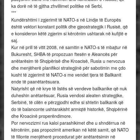
ka dorë në të gjitha zhvillimet politike në Serbi.
***
Kundërshtimi i zgjerimit të NATO-s në Lindje të Europës
është vektori konstant politik dhe gjeostrategjik i Rusisë, që
e konsideron këtë zgjerim si kërcënim ushtarak në kufijtë e
saj.
Kur në prill të vitit 2008, në samitin e NATO-s të mbajtur në
Bukuresht, SHBA-të propozuan ftesën e Aleancës për
anëtarësim të Shqipërisë dhe Kroacisë, Rusia u nervozua
dhe menjëherë planifikoi strategjinë për sabotimin me çdo
kusht të zgjerimit të NATO-s me vendet tjera të Ballkanit
ende të paanëtarësuara.
Natyrisht që në krye të listës së vendeve ballkanike që nuk
duheshin anëtarësuar, Rusia vendosi aleaten strategjike,
Serbinë, të cilën e përzgjodhi edhe si shtetin ballkanik që
do të balanconte ushtarakisht armiqtë historikë, Shqipërinë
dhe Kroacinë properëndimore.
Por nervozizmi rus kaloi parashikimet dhe u shndërrua në
kërcënim, pas propozimit amerikan në këtë samit, që NATO
të fillonte menjëherë procedurat për anëtarësimin në