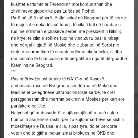
kushtet e triumfit të Perëndimit mbi komunizmin dhe
zhvillimeve gjepolitike pas Luftës së Ftohtë.
Parë në këtë mënyrë, Putini shkoi në Beograd për të korrur
të mbjellat e dekadës së fundit, të cilat i futi në hambarin
rus me ndihmën e çirakëve serbë, me presidentin Nikoliç
në krye, të cilin e solli në fuqi në vitin 2012 pasi e mbajti
dhe përgatiti gjatë në Moskë dhe e zbarkoi në Serbi me
stafe dhe premtime të shumta ndihme ekonomike, si dhe
me fushata të financuara e të përgatitura nga të dërguarit e
Kremlinit në Beograd.
***
Pas ndërhyrjes ushtarake të NATO-s në Kosovë,
ambasada ruse në Beograd u shndërrua në Mekë dhe
Medinë të pelegrinëve ultranacionalistë serbë, të cilët
përzgjidheshin dhe merrnin bekimin e Moskës për karrierë
partiake e politike.
Natyrisht që ambasadorët e njëpasnjëshëm rusë nuk e
humbnin asnjëherë rastin për t’u kujtuar serbëve se kishin
mbështetjen e Rusisë, e cila, sipas tyre, do të përdorte
veton dhe të gjitha mekanizmat bllokues në OKB dhe