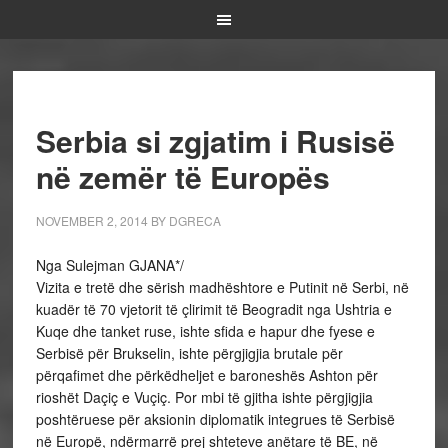
Serbia si zgjatim i Rusisë
në zemër të Europës
NOVEMBER 2, 2014
BY
DGRECA
Nga Sulejman GJANA*/
Vizita e tretë dhe sërish madhështore e Putinit në Serbi, në
kuadër të 70 vjetorit të çlirimit të Beogradit nga Ushtria e
Kuqe dhe tanket ruse, ishte sfida e hapur dhe fyese e
Serbisë për Brukselin, ishte përgjigjia brutale për
përqafimet dhe përkëdheljet e baroneshës Ashton për
rioshët Daçiç e Vuçiç. Por mbi të gjitha ishte përgjigjia
poshtëruese për aksionin diplomatik integrues të Serbisë
në Europë, ndërmarrë prej shteteve anëtare të BE, në