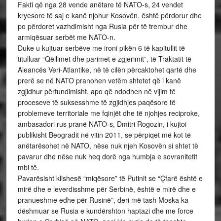
Fakti që nga 28 vende anëtare të NATO-s, 24 vendet
kryesore të saj e kanë njohur Kosovën, është përdorur dhe
po përdoret vazhdimisht nga Rusia për të trembur dhe
armiqësuar serbët me NATO-n.
Duke u kujtuar serbëve me ironi pikën 6 të kapitullit të
titulluar “Qëllimet dhe parimet e zgjerimit”, të Traktatit të
Aleancës Veri-Atlantike, në të cilën përcaktohet qartë dhe
prerë se në NATO pranohen vetëm shtetet që i kanë
zgjidhur përfundimisht, apo që ndodhen në vijim të
proceseve të suksesshme të zgjidhjes paqësore të
problemeve territoriale me fqinjët dhe të njohjes reciproke,
ambasadori rus pranë NATO-s, Dmitri Rogozin, i kujtoi
publikisht Beogradit në vitin 2011, se përpiqet më kot të
anëtarësohet në NATO, nëse nuk njeh Kosovën si shtet të
pavarur dhe nëse nuk heq dorë nga humbja e sovranitetit
mbi të.
Pavarësisht klishesë “miqësore” të Putinit se “Çfarë është e
mirë dhe e leverdisshme për Serbinë, është e mirë dhe e
pranueshme edhe për Rusinë”, deri më tash Moska ka
dëshmuar se Rusia e kundërshton haptazi dhe me force