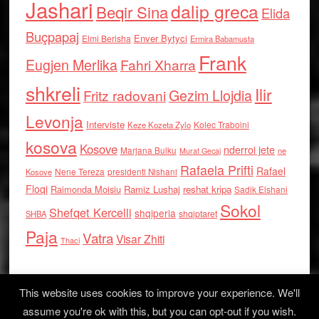
Jashari
dalip greca
Beqir Sina
Elida
Buçpapaj
Enver Bytyci
Elmi Berisha
Ermira Babamusta
Frank
Eugjen Merlika
Fahri Xharra
shkreli
Ilir
Gezim Llojdia
Fritz radovani
Levonja
Interviste
Kolec Traboini
Keze Kozeta Zylo
kosova
Kosove
nderroi jete
Marjana Bulku
ne
Murat Gecaj
Rafaela Prifti
Rafael
Nene Tereza
Kosove
presidenti Nishani
Floqi
Raimonda Moisiu
Ramiz Lushaj
reshat kripa
Sadik Elshani
Sokol
Shefqet Kercelli
shqiperia
shqiptaret
SHBA
Paja
Vatra
Visar Zhiti
Thaci
This website uses cookies to improve your experience. We'll
assume you're ok with this, but you can opt-out if you wish.