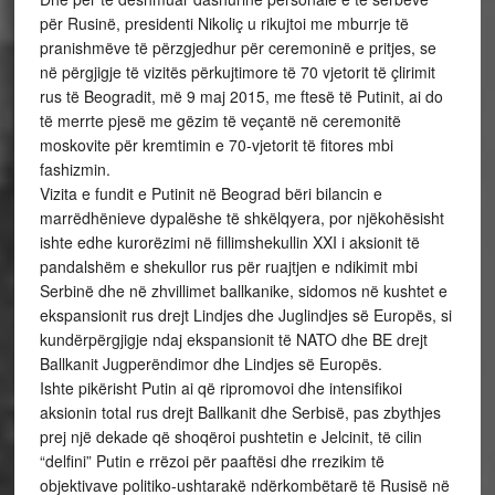
për Rusinë, presidenti Nikoliç u rikujtoi me mburrje të
pranishmëve të përzgjedhur për ceremoninë e pritjes, se
në përgjigje të vizitës përkujtimore të 70 vjetorit të çlirimit
rus të Beogradit, më 9 maj 2015, me ftesë të Putinit, ai do
të merrte pjesë me gëzim të veçantë në ceremonitë
moskovite për kremtimin e 70-vjetorit të fitores mbi
fashizmin.
Vizita e fundit e Putinit në Beograd bëri bilancin e
marrëdhënieve dypalëshe të shkëlqyera, por njëkohësisht
ishte edhe kurorëzimi në fillimshekullin XXI i aksionit të
pandalshëm e shekullor rus për ruajtjen e ndikimit mbi
Serbinë dhe në zhvillimet ballkanike, sidomos në kushtet e
ekspansionit rus drejt Lindjes dhe Juglindjes së Europës, si
kundërpërgjigje ndaj ekspansionit të NATO dhe BE drejt
Ballkanit Jugperëndimor dhe Lindjes së Europës.
Ishte pikërisht Putin ai që ripromovoi dhe intensifikoi
aksionin total rus drejt Ballkanit dhe Serbisë, pas zbythjes
prej një dekade që shoqëroi pushtetin e Jelcinit, të cilin
“delfini” Putin e rrëzoi për paaftësi dhe rrezikim të
objektivave politiko-ushtarakë ndërkombëtarë të Rusisë në