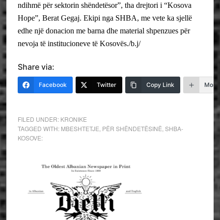
ndihmë për sektorin shëndetësor”, tha drejtori i “Kosova
Hope”, Berat Gegaj.
Ekipi nga SHBA, me vete ka sjellë
edhe një donacion me barna dhe material shpenzues për
nevoja të institucioneve të Kosovës./b.j/
Share via:
Facebook
Twitter
Copy Link
More
FILED UNDER:
KRONIKE
TAGGED WITH:
MBESHTETJE
,
PËR SHËNDETËSINË
,
SHBA-
KOSOVE: