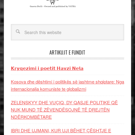
ARTIKUJT E FUNDIT
𝗞𝗿𝘆𝗾𝗲𝘇𝗶𝗺𝗶 𝗶 𝗽𝗼𝗲𝘁𝗶𝘁 𝗛𝗮𝘃𝘇𝗶 𝗡𝗲𝗹𝗮
Kosova dhe dështimi i politikës së jashtme shqiptare: Nga
internacionalja komuniste te globalizmi
ZELENSKYY DHE VUÇIQ, DY QASJE POLITIKE QË
NUK MUND TË ZËVENDËSOJNË TË DREJTËN
NDËRKOMBËTARE
IBRI DHE UJMANI, KUR UJI BËHET ÇËSHTJE E