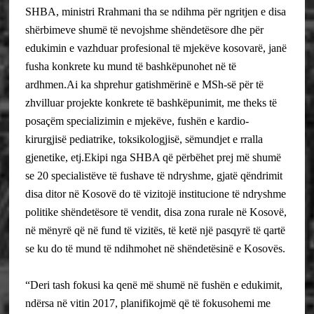
SHBA, ministri Rrahmani tha se ndihma për ngritjen e disa
shërbimeve shumë të nevojshme shëndetësore dhe për
edukimin e vazhduar profesional të mjekëve kosovarë, janë
fusha konkrete ku mund të bashkëpunohet në të
ardhmen.
Ai ka shprehur gatishmërinë e MSh-së për të
zhvilluar projekte konkrete të bashkëpunimit, me theks të
posaçëm specializimin e mjekëve, fushën e kardio-
kirurgjisë pediatrike, toksikologjisë, sëmundjet e rralla
gjenetike, etj.
Ekipi nga SHBA që përbëhet prej më shumë
se 20 specialistëve të fushave të ndryshme, gjatë qëndrimit
disa ditor në Kosovë do të vizitojë institucione të ndryshme
politike shëndetësore të vendit, disa zona rurale në Kosovë,
në mënyrë që në fund të vizitës, të ketë një pasqyrë të qartë
se ku do të mund të ndihmohet në shëndetësinë e Kosovës.
“Deri tash fokusi ka qenë më shumë në fushën e edukimit,
ndërsa në vitin 2017, planifikojmë që të fokusohemi me