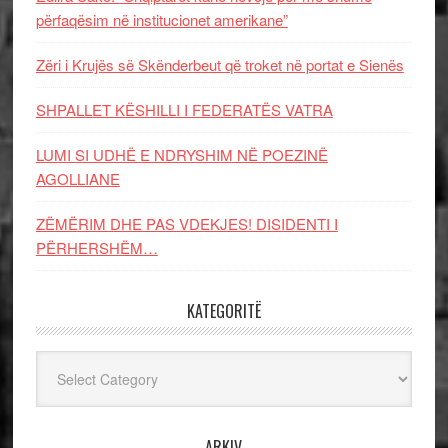
përfaqësim në institucionet amerikane”
Zëri i Krujës së Skënderbeut që troket në portat e Sienës
SHPALLET KËSHILLI I FEDERATËS VATRA
LUMI SI UDHË E NDRYSHIM NË POEZINË
AGOLLIANE
ZËMËRIM DHE PAS VDEKJES! DISIDENTI I
PËRHERSHËM…
KATEGORITË
Kategoritë
ARKIV