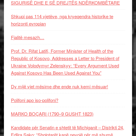
SIGURISË DHE E SË DREJTËS NDËRKOMBËTARE
Shkupi pas 114 vjetëve, nga kryeqendra historike te
horizonti evropian
Fjalitë mesazh…
Prof. Dr. Rifat Latifi, Former Minister of Health of the
Republic of Kosovo, Addresses a Letter to President of
Ukraine Volodymyr Zelenskyy: “Every Argument Used
Against Kosovo Has Been Used Against You”
Dy mijë vjet mësime dhe ende nuk kemi mësuar!
Polifoni apo iso-polifoni?
MARKO BOÇARI (1790–9 GUSHT 1823)
Kandidate për Senatin e shtetit të Michiganit – Distrikti 24,
Edlira Sako: “Shqiptarët kanë nevojë për më shumë