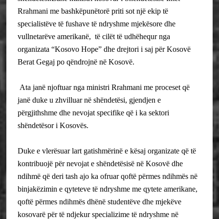
Rrahmani me bashkëpunëtorë priti sot një ekip të
specialistëve të fushave të ndryshme mjekësore dhe
vullnetarëve amerikanë, të cilët të udhëhequr nga
organizata “Kosovo Hope” dhe drejtori i saj për Kosovë
Berat Gegaj po qëndrojnë në Kosovë.
Ata janë njoftuar nga ministri Rrahmani me proceset që
janë duke u zhvilluar në shëndetësi, gjendjen e
përgjithshme dhe nevojat specifike që i ka sektori
shëndetësor i Kosovës.
Duke e vlerësuar lart gatishmërinë e kësaj organizate që të
kontribuojë për nevojat e shëndetësisë në Kosovë dhe
ndihmë që deri tash ajo ka ofruar qoftë përmes ndihmës në
binjakëzimin e qyteteve të ndryshme me qytete amerikane,
qoftë përmes ndihmës dhënë studentëve dhe mjekëve
kosovarë për të ndjekur specializime të ndryshme në