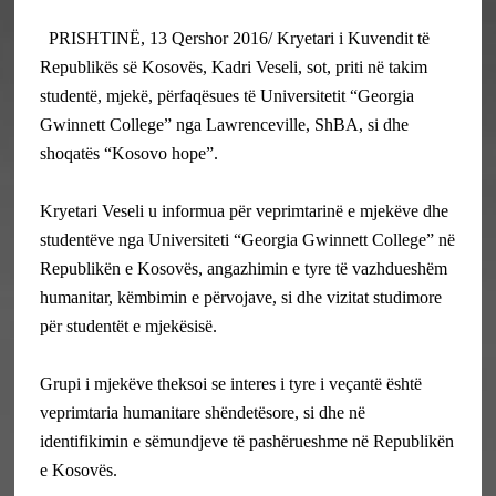
PRISHTINË, 13 Qershor 2016/ Kryetari i Kuvendit të
Republikës së Kosovës, Kadri Veseli, sot, priti në takim
studentë, mjekë, përfaqësues të Universitetit “Georgia
Gwinnett College” nga Lawrenceville, ShBA, si dhe
shoqatës “Kosovo hope”.
Kryetari Veseli u informua për veprimtarinë e mjekëve dhe
studentëve nga Universiteti “Georgia Gwinnett College” në
Republikën e Kosovës, angazhimin e tyre të vazhdueshëm
humanitar, këmbimin e përvojave, si dhe vizitat studimore
për studentët e mjekësisë.
Grupi i mjekëve theksoi se interes i tyre i veçantë është
veprimtaria humanitare shëndetësore, si dhe në
identifikimin e sëmundjeve të pashërueshme në Republikën
e Kosovës.