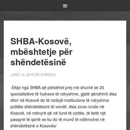
SHBA-Kosovë,
mbështetje për
shëndetësinë
JUNE 14, 2016
BY
DGRECA
-Ekipi nga SHBA që përbëhet prej më shumë se 20
specialistëve të fushave të ndryshme, gjatë qëndrimit disa
ditor në Kosovë do të vizitojë institucione të ndryshme
politike shëndetësore të vendit, disa zona rurale në
Kosovë, në mënyrë që në fund të vizitës, të ketë një
pasqyrë të qartë se ku do të mund të ndihmohet në
shëndetësinë e Kosovës/