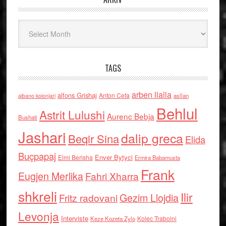
Arkiv
TAGS
arben llalla
alfons Grishaj
Anton Cefa
asllan
albano kolonjari
Behlul
Astrit Lulushi
Aurenc Bebja
Bushati
Jashari
dalip greca
Beqir Sina
Elida
Buçpapaj
Enver Bytyci
Elmi Berisha
Ermira Babamusta
Frank
Eugjen Merlika
Fahri Xharra
shkreli
Ilir
Gezim Llojdia
Fritz radovani
Levonja
Interviste
Kolec Traboini
Keze Kozeta Zylo