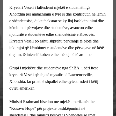
Kryetari Veseli i falënderoi mjekët e studentët nga
Xhorxhia për angazhimin e tyre si dhe kontributin në lëmin
e shëndetësisë, duke theksuar se ky lloj bashkëpunimi dhe
këmbimi i përvojave dhe studentëve, avancon edhe
njohuritë e studentëve edhe shëndetësinë e Kosovës.
Kryetari Veseli po ashtu shprehu përkrahje të plotë dhe
inkurajoi që këmbimet e studentëve dhe përvojave në këtë
drejtim, të intensifikohen edhe më tej në të ardhmen.
Grupi i mjekëve dhe studentëve nga ShBA, i bëri ftesë
kryetarit Veseli që të jetë mysafir në Lawrenceville,
Xhorxhia, ku pritet të shpallet edhe qytetar nderi i këtij
qyteti amerikan.
Ministri Rrahmani bisedon me mjekë amerikanë dhe
“Kosovo Hope” për projekte bashkëpunimi në
shëndetësi.
Edhe ministri kosovar i Shëndetësisë Imet