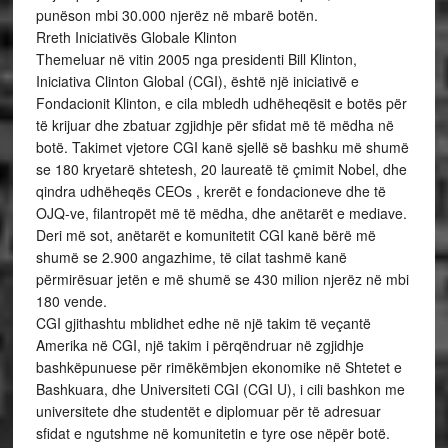
punëson mbi 30.000 njerëz në mbarë botën.
Rreth Iniciativës Globale Klinton
Themeluar në vitin 2005 nga presidenti Bill Klinton,
Iniciativa Clinton Global (CGI), është një iniciativë e
Fondacionit Klinton, e cila mbledh udhëheqësit e botës për
të krijuar dhe zbatuar zgjidhje për sfidat më të mëdha në
botë. Takimet vjetore CGI kanë sjellë së bashku më shumë
se 180 kryetarë shtetesh, 20 laureatë të çmimit Nobel, dhe
qindra udhëheqës CEOs , krerët e fondacioneve dhe të
OJQ-ve, filantropët më të mëdha, dhe anëtarët e mediave.
Deri më sot, anëtarët e komunitetit CGI kanë bërë më
shumë se 2.900 angazhime, të cilat tashmë kanë
përmirësuar jetën e më shumë se 430 milion njerëz në mbi
180 vende.
CGI gjithashtu mblidhet edhe në një takim të veçantë
Amerika në CGI, një takim i përqëndruar në zgjidhje
bashkëpunuese për rimëkëmbjen ekonomike në Shtetet e
Bashkuara, dhe Universiteti CGI (CGI U), i cili bashkon me
universitete dhe studentët e diplomuar për të adresuar
sfidat e ngutshme në komunitetin e tyre ose nëpër botë.