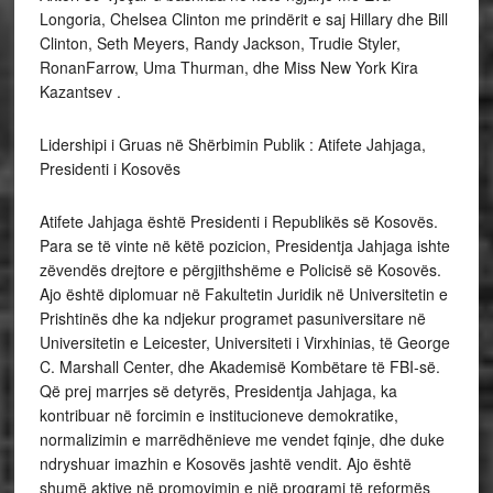
Longoria, Chelsea Clinton me prindërit e saj Hillary dhe Bill
Clinton, Seth Meyers, Randy Jackson, Trudie Styler,
RonanFarrow, Uma Thurman, dhe Miss New York Kira
Kazantsev .
Lidershipi i Gruas në Shërbimin Publik : Atifete Jahjaga,
Presidenti i Kosovës
Atifete Jahjaga është Presidenti i Republikës së Kosovës.
Para se të vinte në këtë pozicion, Presidentja Jahjaga ishte
zëvendës drejtore e përgjithshëme e Policisë së Kosovës.
Ajo është diplomuar në Fakultetin Juridik në Universitetin e
Prishtinës dhe ka ndjekur programet pasuniversitare në
Universitetin e Leicester, Universiteti i Virxhinias, të George
C. Marshall Center, dhe Akademisë Kombëtare të FBI-së.
Që prej marrjes së detyrës, Presidentja Jahjaga, ka
kontribuar në forcimin e institucioneve demokratike,
normalizimin e marrëdhënieve me vendet fqinje, dhe duke
ndryshuar imazhin e Kosovës jashtë vendit. Ajo është
shumë aktive në promovimin e një programi të reformës