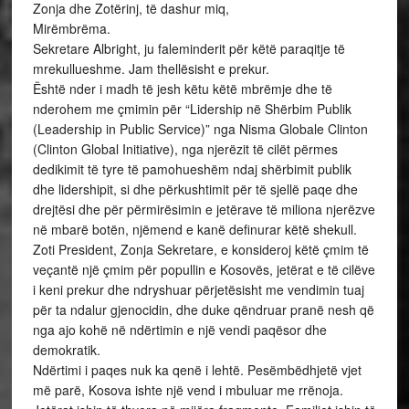
Zonja dhe Zotërinj, të dashur miq,
Mirëmbrëma.
Sekretare Albright, ju faleminderit për këtë paraqitje të
mrekullueshme. Jam thellësisht e prekur.
Është nder i madh të jesh këtu këtë mbrëmje dhe të
nderohem me çmimin për “Lidership në Shërbim Publik
(Leadership in Public Service)” nga Nisma Globale Clinton
(Clinton Global Initiative), nga njerëzit të cilët përmes
dedikimit të tyre të pamohueshëm ndaj shërbimit publik
dhe lidershipit, si dhe përkushtimit për të sjellë paqe dhe
drejtësi dhe për përmirësimin e jetërave të miliona njerëzve
në mbarë botën, njëmend e kanë definurar këtë shekull.
Zoti President, Zonja Sekretare, e konsideroj këtë çmim të
veçantë një çmim për popullin e Kosovës, jetërat e të cilëve
i keni prekur dhe ndryshuar përjetësisht me vendimin tuaj
për ta ndalur gjenocidin, dhe duke qëndruar pranë nesh që
nga ajo kohë në ndërtimin e një vendi paqësor dhe
demokratik.
Ndërtimi i paqes nuk ka qenë i lehtë. Pesëmbëdhjetë vjet
më parë, Kosova ishte një vend i mbuluar me rrënoja.