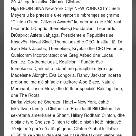
2014″ nga Iniciativa Globale Clinton/
Nga BEQIR SINA New York City/ NEW YORK CITY : Seth
Meyers u bë pritëse e 8-të vjetorit e mbrëmjes së çmimit
“Clinton Global Citizens Awards” ku nderuan me këtë rast
Leonardo DiCaprio, themelues,i Fondacionit Leonardo
DiCaprio; Atifete Jahjaga, Presidente e Republikës së
Kosovës; Hayat Sindi, Themelues dhe CEO, Instituti I2; Dr
Irwin Mark Jacobs, Themelues, Kryetar dhe CEO Emeritus,
Qualcomm Incorporated; dhe Greg Asbed dhe Lucas
Benitez, Co-themeluesit, Koalicioni i Punëtorëve
Immokalee. Çmimet u ndanë me paraqitjet e tyre nga
Madeleine Albright, Eva Longoria, Randy Jackson ndërsa
preformoi me një shfaqje muzikore Aloe Blacc, Natalie
Merchant, Jason Mraz, dhe të ftuar specialë Raining Jane,
dhe The Roots
Darka vjetore në Sheraton Hotel – New York, është
inisiativa e familjes Clinton ish- Presidentit Bill Clinton, ish-
sekretarja amerikane e Shtetit, Hillary Rodham Clinton, dhe
e bija e tyre Chelsea Clinton të cilët e nisën këtë Iniciativë
10 vjet më parë në atë që quhet Clinton Global Initiative
(CGI) duke krijuar dy vjetë më pasë dhe takimin vjetor me