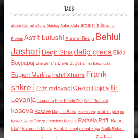
TAGS
arben llalla
alfons Grishaj
Anton Cefa
asllan
albano kolonjari
Behlul
Astrit Lulushi
Aurenc Bebja
Bushati
Jashari
dalip greca
Beqir Sina
Elida
Buçpapaj
Enver Bytyci
Elmi Berisha
Ermira Babamusta
Frank
Eugjen Merlika
Fahri Xharra
shkreli
Ilir
Gezim Llojdia
Fritz radovani
Levonja
Interviste
Kolec Traboini
Keze Kozeta Zylo
kosova
Kosove
nderroi jete
Marjana Bulku
ne
Murat Gecaj
Rafaela Prifti
Rafael
Nene Tereza
Kosove
presidenti Nishani
Floqi
Raimonda Moisiu
Ramiz Lushaj
reshat kripa
Sadik Elshani
Sokol