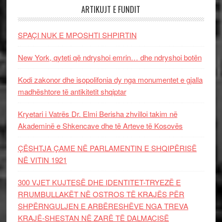
ARTIKUJT E FUNDIT
SPAÇI NUK E MPOSHTI SHPIRTIN
New York, qyteti që ndryshoi emrin… dhe ndryshoi botën
Kodi zakonor dhe isopolifonia dy nga monumentet e gjalla
madhështore të antikitetit shqiptar
Kryetari i Vatrës Dr. Elmi Berisha zhvilloi takim në
Akademinë e Shkencave dhe të Arteve të Kosovës
ÇËSHTJA ÇAME NË PARLAMENTIN E SHQIPËRISË
NË VITIN 1921
300 VJET KUJTESË DHE IDENTITET-TRYEZË E
RRUMBULLAKËT NË OSTROS TË KRAJËS PËR
SHPËRNGULJEN E ARBËRESHËVE NGA TREVA
KRAJË-SHESTAN NË ZARË TË DALMACISË