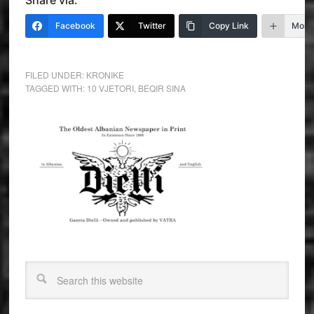
Share via:
Facebook
Twitter
Copy Link
More
FILED UNDER:
KRONIKE
TAGGED WITH:
10 VJETORI
,
BEQIR SINA