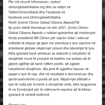
Për më shumë informacion, vizitoni
clintonglobalinitiative.org dhe na ndiqni në
TwitterClintonGlobal dhe Facebook në
facebook.com/clintonglobalinitiative.
Rreth Çmimit Clinton Global Citizens AwardsTM
Ky çmim është themeluar në vitin 2007, Çmimi Clinton
Global Citizens Awards u ndahet qytetarëve që mishërojnë
thirrje presidentit Bill Clinton për veprim duke i nderuar
individët të shquar që japin me shembujt e tyre veprime në
shtetësinë globale nëpërmjet vizionit dhe lidershipit të tyre.
Këta qytetarë kanë vërtetuar se sektorët e ndryshëm të
shoqërisë mund të punojnë së bashku me sukses që të
gjejnë zgjidhje që kanë ndikim pozitiv, që zgjasin
ndryshimet shoqërore. Ata janë të zgjedhur bazuar në
qasjet e tyre të reja, dhe në rezultatet e demonstruar dhe
qëndrueshmërinë e punës së tyre. Nëpërmjet aftësitë e
tyre të rralla për forcimin e shoqërisë civile, këto largpames
të na frymëzojnë për të ndërmarrë veprime që të bëhen
qytetarë të vërtetë botërorë.