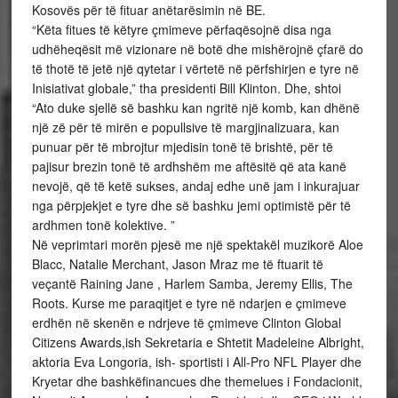
Kosovës për të fituar anëtarësimin në BE.
“Këta fitues të këtyre çmimeve përfaqësojnë disa nga
udhëheqësit më vizionare në botë dhe mishërojnë çfarë do
të thotë të jetë një qytetar i vërtetë në përfshirjen e tyre në
Inisiativat globale,” tha presidenti Bill Klinton. Dhe, shtoi
“Ato duke sjellë së bashku kan ngritë një komb, kan dhënë
një zë për të mirën e popullsive të margjinalizuara, kan
punuar për të mbrojtur mjedisin tonë të brishtë, për të
pajisur brezin tonë të ardhshëm me aftësitë që ata kanë
nevojë, që të ketë sukses, andaj edhe unë jam i inkurajuar
nga përpjekjet e tyre dhe së bashku jemi optimistë për të
ardhmen tonë kolektive. ”
Në veprimtari morën pjesë me një spektakël muzikorë Aloe
Blacc, Natalie Merchant, Jason Mraz me të ftuarit të
veçantë Raining Jane , Harlem Samba, Jeremy Ellis, The
Roots. Kurse me paraqitjet e tyre në ndarjen e çmimeve
erdhën në skenën e ndrjeve të çmimeve Clinton Global
Citizens Awards,ish Sekretaria e Shtetit Madeleine Albright,
aktoria Eva Longoria, ish- sportisti i All-Pro NFL Player dhe
Kryetar dhe bashkëfinancues dhe themelues i Fondacionit,