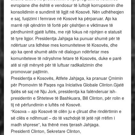
evropiane dhe është e vendosur të luftojë korrupsionin dhe
konsolidimin e sundimit të ligjit në Kosovë. Nën udhëheqjen
e saj, fuqizimi i femrave në Kosovë ka përparuar. Ajo ka
marrë një qëndrim të fortë për çështjen e viktimave të
përdhunimit gjatë luftës, me një fokus në njohjen e statusit
të tyre ligjor. Presidentja Jahjaga ka punuar shumë për të
ndërtuar ura lidhëse mes komuniteteve të Kosovës, dhe
ajo ka qenë shumë aktiv në dialogun ndërfetar mes
komuniteteve të ndryshme fetare të Kosovës, duke e parë
atë si një mënyrë për të luftuar radikalizimin dhe
promovuar pajtimin.
Presidentja e Kosovës, Atifete Jahjaga, ka pranuar Çmimin
për Promovim të Paqes nga Iniciativa Globale Clinton.Gjatë
fjalës së saj në Nju Jork, presidentja ka falënderuar ish-
presidentin e Shteteve të Bashkuara, Bill Clinton, për rolin e
tij në përfundimin e luftës në Kosovë.
“Kosova – ajo Kosovë të cilën ju e çliruat dhe rindërtimin e
së cilës e ndihmuat – do të vazhdojë të jetë një rrëfim i
madh shprese”, ka thënë mes tjerash Jahjaga.
Presidenti Clinton, Sekretare Clinton,