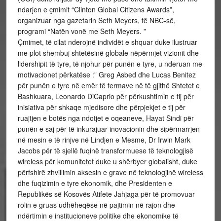
ndarjen e çmimit “Clinton Global Citizens Awards”,
organizuar nga gazetarin Seth Meyers, të NBC-së,
programi “Natën vonë me Seth Meyers. ”
Çmimet, të cilat nderojnë individët e shquar duke ilustruar
me plot shembuj shtetësinë globale nëpërmjet vizionit dhe
lidershipit të tyre, të njohur për punën e tyre, u nderuan me
motivacionet përkatëse :” Greg Asbed dhe Lucas Benitez
për punën e tyre në emër të fermave në të gjithë Shtetet e
Bashkuara, Leonardo DiCaprio për përkushtimin e tij për
inisiativa për shkaqe mjedisore dhe përpjekjet e tij për
ruajtjen e botës nga ndotjet e oqeaneve, Hayat Sindi për
punën e saj për të inkurajuar inovacionin dhe sipërmarrjen
në mesin e të rinjve në Lindjen e Mesme, Dr Irwin Mark
Jacobs për të sjellë fuqinë transformuese të teknologjisë
wireless për komunitetet duke u shërbyer globalisht, duke
përfshirë zhvillimin aksesin e grave në teknologjinë wireless
dhe fuqizimin e tyre ekonomik, dhe Presidenten e
Republikës së Kosovës Atifete Jahjaga për të promovuar
rolin e gruas udhëheqëse në pajtimin në rajon dhe
ndërtimin e institucioneve politike dhe ekonomike të