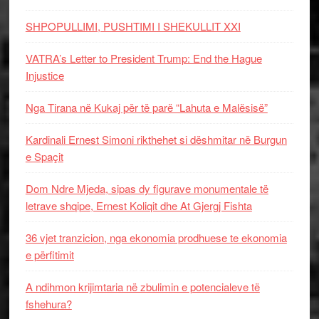
SHPOPULLIMI, PUSHTIMI I SHEKULLIT XXI
VATRA’s Letter to President Trump: End the Hague
Injustice
Nga Tirana në Kukaj për të parë “Lahuta e Malësisë”
Kardinali Ernest Simoni rikthehet si dëshmitar në Burgun
e Spaçit
Dom Ndre Mjeda, sipas dy figurave monumentale të
letrave shqipe, Ernest Koliqit dhe At Gjergj Fishta
36 vjet tranzicion, nga ekonomia prodhuese te ekonomia
e përfitimit
A ndihmon krijimtaria në zbulimin e potencialeve të
fshehura?