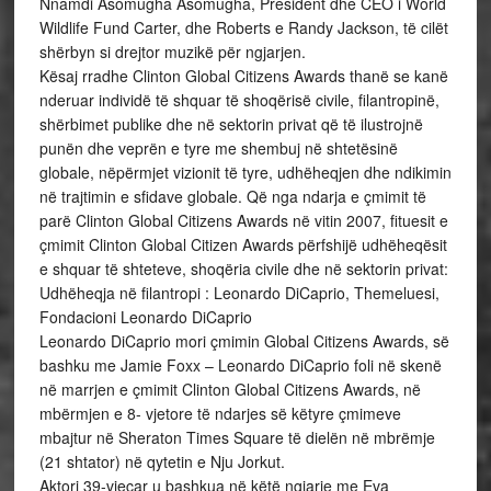
Nnamdi Asomugha Asomugha, President dhe CEO i World
Wildlife Fund Carter, dhe Roberts e Randy Jackson, të cilët
shërbyn si drejtor muzikë për ngjarjen.
Kësaj rradhe Clinton Global Citizens Awards thanë se kanë
nderuar individë të shquar të shoqërisë civile, filantropinë,
shërbimet publike dhe në sektorin privat që të ilustrojnë
punën dhe veprën e tyre me shembuj në shtetësinë
globale, nëpërmjet vizionit të tyre, udhëheqjen dhe ndikimin
në trajtimin e sfidave globale. Që nga ndarja e çmimit të
parë Clinton Global Citizens Awards në vitin 2007, fituesit e
çmimit Clinton Global Citizen Awards përfshijë udhëheqësit
e shquar të shteteve, shoqëria civile dhe në sektorin privat:
Udhëheqja në filantropi : Leonardo DiCaprio, Themeluesi,
Fondacioni Leonardo DiCaprio
Leonardo DiCaprio mori çmimin Global Citizens Awards, së
bashku me Jamie Foxx – Leonardo DiCaprio foli në skenë
në marrjen e çmimit Clinton Global Citizens Awards, në
mbërmjen e 8- vjetore të ndarjes së këtyre çmimeve
mbajtur në Sheraton Times Square të dielën në mbrëmje
(21 shtator) në qytetin e Nju Jorkut.
Aktori 39-vjeçar u bashkua në këtë ngjarje me Eva