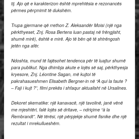
tij.
Ajo që e karakterizon është mprehtësia e rezonancës
përmes përçmimit të dukshëm.
Trupa gjermane që rrethon Z. Aleksandër Moisi (një nga
përkthyeset, Znj. Rosa Bertens luan pastaj në frëngjisht,
shumë mirë), është e mirë. Ajo të bën që të shtrëngosh
jetën nga afër.
Ndoshta, mund të fajësohet tendenca për të luajtur shumë
para publikut. Nga dhimbja akute e lojës së saj, përkthyesja
kryesore, Znj. Léontine Sagan, më kujtoi të
pakrahasueshmen Elisabeth Bergner-in në “A qui la faute ?
– Faji i kujt ?”, filmi prekës i shfaqur aktualisht në Ursalines.
Dekoret skematike: një kanavacë, një tavolinë, janë vënë
me mjeshtëri, falë lojës së dritave, – ndriçime “à la
Rembrandt”. Në tërësi, një përpjekje shumë fisnike dhe një
rezultat i mrekullueshëm.