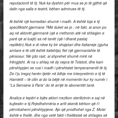
reputacionit të tij. Nuk ka dyshim për mua se jo të gjithë që
dalin nga salla e teatrit, bëhen admirues të tij.
Ai është një komedian shumë i madh. A është loja e tij
specifikisht gjermane ?
Më duket se jo ; në fakt, ai anon po
aq në aktorët gjermanë (që e rrethonin atë në shfaqjen e
parë që ai luajti) sa në tanët (që i dhanë pastaj
replikën).
Nuk e di nëse ky bir shqiptari dhe italianeje (gjuha
amtare e të cilit është italishtja) flet një gjermanishte të
përsosur.
Në çdo rast, ai shprehet shumë mirë në
frëngjisht.
Ai na u shfaq në dy vepra të Tolstoit, dhe kam
përshtypjen se rusi i madh i përshtatet temperamentit të tij.
Do t’ju tregoj herën tjetër në lidhje me interpretimin e tij të
Hamletit – të cilin ai do ta bëjë në momentin kur ky numër i
“La Semaine à Paris” do të arrijë te abonentët tanë.
Analiza e tepërt e lojës aktori rrezikon sterilizimin e saj në
kujtesën e tij.
Rrjedhshmëria e artit skenik kërkon që t’i
përmbahemi përshtypjeve.
Ajo që prodhohet nga Z. Moisi
është e thellë, dhe nga vetë fakti i thellësisë së shfaqjes së