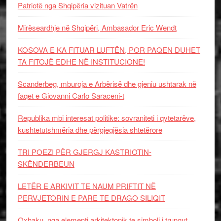
Patriotë nga Shqipëria vizituan Vatrën
Mirëseardhje në Shqipëri, Ambasador Eric Wendt
KOSOVA E KA FITUAR LUFTËN, POR PAQEN DUHET
TA FITOJË EDHE NË INSTITUCIONE!
Scanderbeg, mburoja e Arbërisë dhe gjeniu ushtarak në
faqet e Giovanni Carlo Saraceni-t
Republika mbi interesat politike: sovraniteti i qytetarëve,
kushtetutshmëria dhe përgjegjësia shtetërore
TRI POEZI PËR GJERGJ KASTRIOTIN-
SKËNDERBEUN
LETËR E ARKIVIT TE NAUM PRIFTIT NË
PERVJETORIN E PARE TE DRAGO SILIQIT
Oxhaku, nga elementi arkitektonik te simboli i trungut