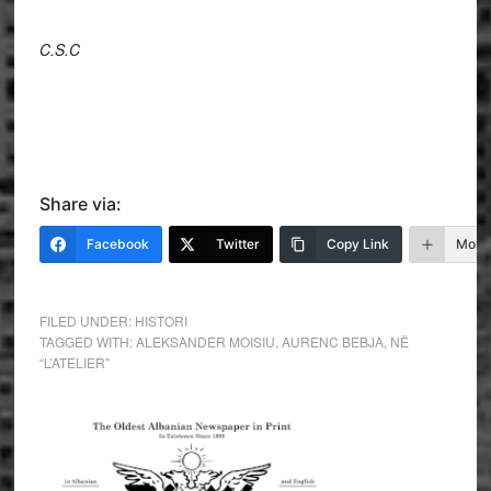
C.S.C
Share via:
Facebook
Twitter
Copy Link
More
FILED UNDER:
HISTORI
TAGGED WITH:
ALEKSANDER MOISIU
,
AURENC BEBJA
,
NË
“L’ATELIER”