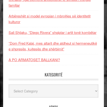
familjar
Arbëreshët si model evropian i mbrojtjes së identitetit
kulturor
Sali Shijaku, “Diego Rivera” shqiptar i artit tonë kombëtar
“Dom Fred Kalaj, mes altarit dhe atdheut si hermeneutikë
e shpresës, kujtesës dhe shërbimit”
A PO ARMATOSET BALLKANI?
KATEGORITË
Kategoritë