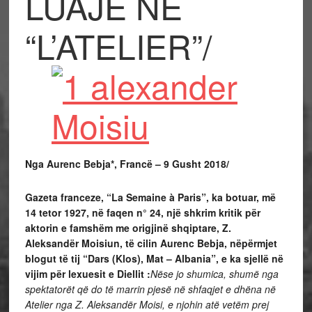
LUAJË NË
“L’ATELIER”/
Nga
Aurenc Bebja
*, Francë – 9 Gusht 2018/
Gazeta franceze, “La Semaine à Paris”, ka botuar, më
14 tetor 1927,
në faqen n° 24
, një shkrim kritik për
aktorin e famshëm me origjinë shqiptare, Z.
Aleksandër Moisiun
, të cilin Aurenc Bebja, nëpërmjet
blogut të tij “
Dars
(Klos), Mat – Albania
”, e ka sjellë në
vijim për lexuesit e Diellit :
Nëse jo shumica, shumë nga
spektatorët që do të marrin pjesë në shfaqjet e dhëna në
Atelier nga Z. Aleksandër Moisi, e njohin atë vetëm prej