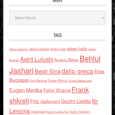
ARKIV
Arkiv
TAGS
arben llalla
alfons Grishaj
Anton Cefa
asllan
albano kolonjari
Behlul
Astrit Lulushi
Aurenc Bebja
Bushati
Jashari
dalip greca
Beqir Sina
Elida
Buçpapaj
Enver Bytyci
Elmi Berisha
Ermira Babamusta
Frank
Eugjen Merlika
Fahri Xharra
shkreli
Ilir
Gezim Llojdia
Fritz radovani
Levonja
Interviste
Kolec Traboini
Keze Kozeta Zylo