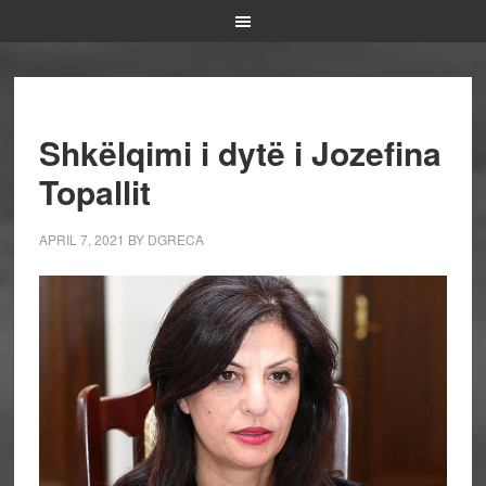
Shkëlqimi i dytë i Jozefina
Topallit
APRIL 7, 2021
BY
DGRECA