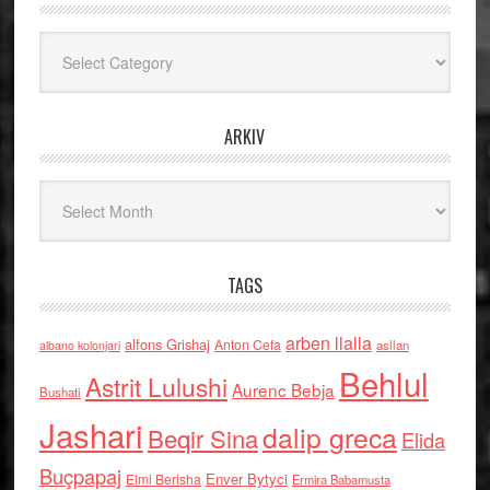
Kategoritë
ARKIV
Arkiv
TAGS
arben llalla
alfons Grishaj
Anton Cefa
asllan
albano kolonjari
Behlul
Astrit Lulushi
Aurenc Bebja
Bushati
Jashari
dalip greca
Beqir Sina
Elida
Buçpapaj
Enver Bytyci
Elmi Berisha
Ermira Babamusta