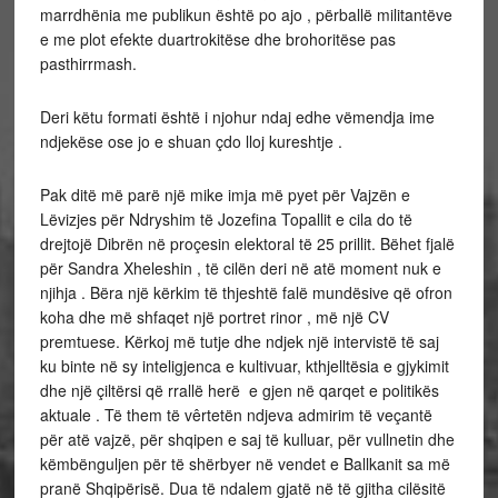
marrdhënia me publikun është po ajo , përballë militantëve
e me plot efekte duartrokitëse dhe brohoritëse pas
pasthirrmash.
Deri këtu formati është i njohur ndaj edhe vëmendja ime
ndjekëse ose jo e shuan çdo lloj kureshtje .
Pak ditë më parë një mike imja më pyet për Vajzën e
Lëvizjes për Ndryshim të Jozefina Topallit e cila do të
drejtojë Dibrën në proçesin elektoral të 25 prillit. Bëhet fjalë
për Sandra Xheleshin , të cilën deri në atë moment nuk e
njihja . Bëra një kërkim të thjeshtë falë mundësive që ofron
koha dhe më shfaqet një portret rinor , më një CV
premtuese. Kërkoj më tutje dhe ndjek një intervistë të saj
ku binte në sy inteligjenca e kultivuar, kthjelltësia e gjykimit
dhe një çiltërsi që rrallë herë e gjen në qarqet e politikës
aktuale . Të them të vêrtetën ndjeva admirim të veçantë
për atë vajzë, për shqipen e saj të kulluar, për vullnetin dhe
këmbënguljen për të shërbyer në vendet e Ballkanit sa më
pranë Shqipërisë. Dua të ndalem gjatë në të gjitha cilësitë