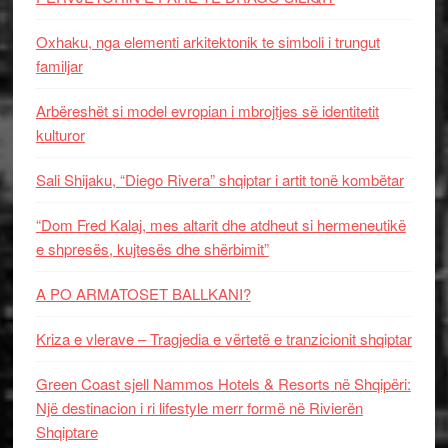
Oxhaku, nga elementi arkitektonik te simboli i trungut
familjar
Arbëreshët si model evropian i mbrojtjes së identitetit
kulturor
Sali Shijaku, “Diego Rivera” shqiptar i artit tonë kombëtar
“Dom Fred Kalaj, mes altarit dhe atdheut si hermeneutikë
e shpresës, kujtesës dhe shërbimit”
A PO ARMATOSET BALLKANI?
Kriza e vlerave – Tragjedia e vërtetë e tranzicionit shqiptar
Green Coast sjell Nammos Hotels & Resorts në Shqipëri:
Një destinacion i ri lifestyle merr formë në Rivierën
Shqiptare