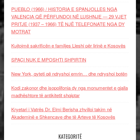
PUEBLO (1966) / HISTORIA E SPANJOLLES NGA
VALENCIA QË PËRFUNDOI NË LUSHNJE — 29 VJET
PRITJE (1937 – 1966) TË NJË TELEFONATE NGA DY
MOTRAT
Kujtojmë sakrificën e familjes Lleshi për lirinë e Kosovës
SPAÇI NUK E MPOSHTI SHPIRTIN
New York, qyteti që ndryshoi emrin… dhe ndryshoi botën
Kodi zakonor dhe isopolifonia dy nga monumentet e gjalla
madhështore të antikitetit shqiptar
Kryetari i Vatrës Dr. Elmi Berisha zhvilloi takim në
Akademinë e Shkencave dhe të Arteve të Kosovës
KATEGORITË