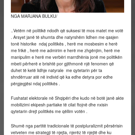
NGA MARJANA BULKU/
..Vetëm në politikë ndodh që suksesi të mos matet me votë
. Arsyet janë të shumta dhe natyrshëm lidhen me qasjen
tonë historike ndaj politikës , herë me mosbesim e herë
me frikë , herë me admirim e herë me zhgënjim, herë me
manipulim e herë me verbëri marrdhënia jonë me politikën
mbeti pêrherë e brishtë por gjithmonë një fenomen që
duhet të ketë lidhje natyrale me qytetarin për ta
shndërruar atë në individ që ka edhe detyra por edhe
përgjegjësi ndaj politikës .
Fushatat elektorale në Shqipëri dhe kudo në botë janë akte
mobilizimi ekipesh partiake të cilat ftojnë dhe nxisin
qytetarin drejt politikës me qëllim votën .
Shumë nga partitë tradicionale të postpluralizmit pêrsërisin
vetveten me strategji të njejta, njerëz të njejtë dhe ku