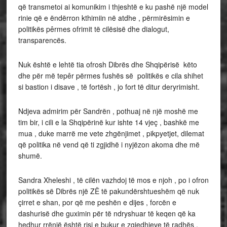
që transmetoi ai komunikim i thjeshtë e ku pashë një model
rinie që e ëndërron kthimiin në atdhe , përmirësimin e
politikës pêrmes ofrimit të cilësisë dhe dialogut,
transparencës.
Nuk është e lehtë tia ofrosh Dibrës dhe Shqipërisë këto
dhe për më tepêr përmes fushës së politikës e cila shihet
si bastion i disave , të fortësh , jo fort të ditur deryrimisht.
Ndjeva admirim për Sandrën , pothuaj në një moshë me
tim bir, i cili e la Shqipërinë kur ishte 14 vjeç , bashkë me
mua , duke marrë me vete zhgënjimet , pikpyetjet, dilemat
që politika në vend që ti zgjidhë i nyjëzon akoma dhe më
shumë.
Sandra Xheleshi , të cilën vazhdoj të mos e njoh , po i ofron
politikës së Dibrës një ZË të pakundërshtueshëm që nuk
çirret e shan, por që me peshën e dijes , forcën e
dashurisë dhe guximin për të ndryshuar të keqen që ka
hedhur rrënjë është risi e bukur e zgjedhjeve të radhës .