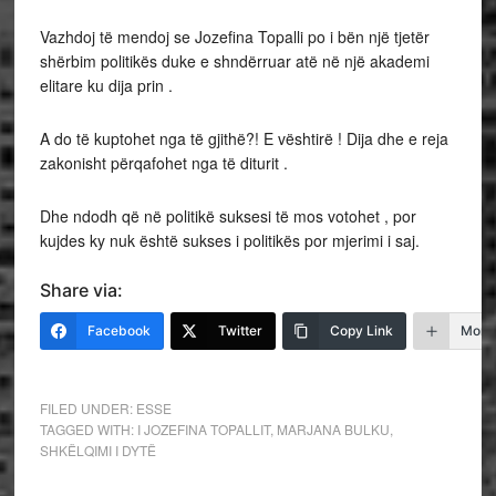
Vazhdoj të mendoj se Jozefina Topalli po i bën një tjetër
shërbim politikës duke e shndërruar atë në një akademi
elitare ku dija prin .
A do të kuptohet nga të gjithë?! E vështirë ! Dija dhe e reja
zakonisht përqafohet nga të diturit .
Dhe ndodh që në politikë suksesi të mos votohet , por
kujdes ky nuk është sukses i politikës por mjerimi i saj.
Share via:
Facebook
Twitter
Copy Link
More
FILED UNDER:
ESSE
TAGGED WITH:
I JOZEFINA TOPALLIT
,
MARJANA BULKU
,
SHKËLQIMI I DYTË