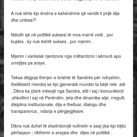
A nuk ishte kjo ëndrra e kahershme që vendit ti prijë dija
dhe urtësia?!
Ndodh që në politikë suksesi të mos marrë votë , por
kujdes , ky nuk është sukses , por mjerim .
Mjerim i varësisë njerëzore nga militantizmi i sëmurë apo
urrejtjes pa arsye.
Teksa dëgjoja thirrjen e brishtë të Sandrës për ndryshim,
thellësisht mendoj se kjo gjeneratë mundet ta bëjë rele atë
, Dibra ka çfarë mësojë nga Sandra, stili i saj i komunikimit
,shkollimi i saj në Perëndim, jeta dhe dinamika atje, rregulli,
disiplina institucionale, dija e thelluar, dialogu dhe
transparenca , ndarja e përgjegjësive.
Dibra nuk duhet të shpêrdorojë vullnetin e asaj çka kjo bijëz
përfaqson ; rikthimin e arsyjes dhe dijes në politikë .