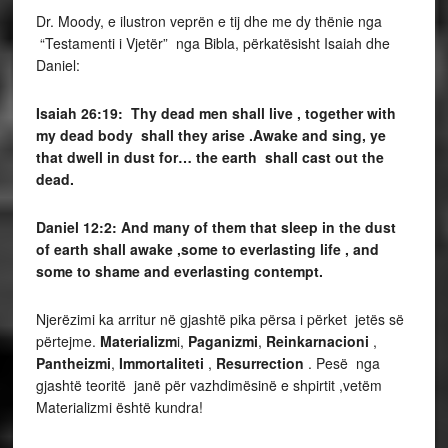
Dr. Moody, e ilustron veprën e tij dhe me dy thënie nga
“Testamenti i Vjetër” nga Bibla, përkatësisht Isaiah dhe
Daniel:
Isaiah 26:19: Thy dead men shall live , together with
my dead body shall they arise .Awake and sing, ye
that dwell in dust for… the earth shall cast out the
dead.
Daniel 12:2: And many of them that sleep in the dust
of earth shall awake ,some to everlasting life , and
some to shame and everlasting contempt.
Njerëzimi ka arritur në gjashtë pika përsa i përket jetës së
përtejme.
Materializm
i,
Paganizmi
,
Reinkarnacioni
,
Pantheizmi
,
Immortaliteti
,
Resurrection
. Pesë nga
gjashtë teoritë janë për vazhdimësinë e shpirtit ,vetëm
Materializmi është kundra!