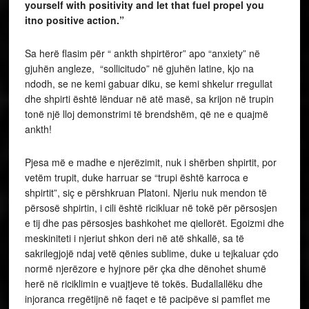
yourself with positivity and let that fuel propel you
itno positive action.”
Sa herë flasim për “ ankth shpirtëror” apo “anxiety” në
gjuhën angleze, “sollicitudo” në gjuhën latine, kjo na
ndodh, se ne kemi gabuar diku, se kemi shkelur rregullat
dhe shpirti është lënduar në atë masë, sa krijon në trupin
tonë një lloj demonstrimi të brendshëm, që ne e quajmë
ankth!
Pjesa më e madhe e njerëzimit, nuk i shërben shpirtit, por
vetëm trupit, duke harruar se “trupi është karroca e
shpirtit”, siç e përshkruan Platoni. Njeriu nuk mendon të
përsosë shpirtin, i cili është ricikluar në tokë për përsosjen
e tij dhe pas përsosjes bashkohet me qiellorët. Egoizmi dhe
meskiniteti i njeriut shkon deri në atë shkallë, sa të
sakrilegjojë ndaj vetë qënies sublime, duke u tejkaluar çdo
normë njerëzore e hyjnore për çka dhe dënohet shumë
herë në riciklimin e vuajtjeve të tokës. Budallallëku dhe
injoranca rregëtijnë në faqet e të pacipëve si pamflet me