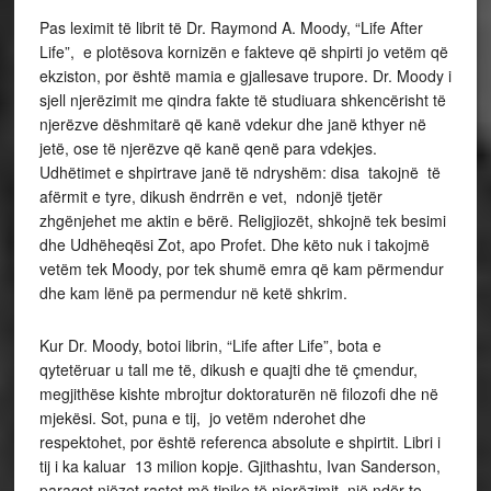
Pas leximit të librit të Dr. Raymond A. Moody, “Life After
Life”, e plotësova kornizën e fakteve që shpirti jo vetëm që
ekziston, por është mamia e gjallesave trupore. Dr. Moody i
sjell njerëzimit me qindra fakte të studiuara shkencërisht të
njerëzve dëshmitarë që kanë vdekur dhe janë kthyer në
jetë, ose të njerëzve që kanë qenë para vdekjes.
Udhëtimet e shpirtrave janë të ndryshëm: disa takojnë të
afërmit e tyre, dikush ëndrrën e vet, ndonjë tjetër
zhgënjehet me aktin e bërë. Religjiozët, shkojnë tek besimi
dhe Udhëheqësi Zot, apo Profet. Dhe këto nuk i takojmë
vetëm tek Moody, por tek shumë emra që kam përmendur
dhe kam lënë pa permendur në ketë shkrim.
Kur Dr. Moody, botoi librin, “Life after Life”, bota e
qytetëruar u tall me të, dikush e quajti dhe të çmendur,
megjithëse kishte mbrojtur doktoraturën në filozofi dhe në
mjekësi. Sot, puna e tij, jo vetëm nderohet dhe
respektohet, por është referenca absolute e shpirtit. Libri i
tij i ka kaluar 13 milion kopje. Gjithashtu, Ivan Sanderson,
paraqet njëzet rastet më tipike të njerëzimit, një ndër to