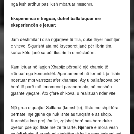
nga kish ardhur pasi kish mbaruar misionin.
Eksperienca e treguar, duhet ballafaquar me
eksperiencën e jetuar:
Jam dëshmitar i disa ngjarjeve të tilla, duke thyer heshtjen
e viteve. Sigurisht ata më kryesoret janë për librin tim,
kurse këto janë sa për ilustrimin e mësipërm.
Kam jetuar në lagjen Xhabije përballë një xhamie të
rrënuar nga komunistët. Apartamentet në formë L-je ishin
ndërtuar mbi varrezat afër xhamisë. Aty u ballafaqova për
herë të parë më fenomenet paranormale, në moshën
gjashtë vjeçare. Ato çfarë shikova, u realizuan ndër vite.
Një grua e quajtur Sulltana (komshije), fliste me shpirtërat
përnatë, një gjuhë që nuk ishte as turqisht e as shqip.
Kureshtja ime prej fëmije, zgjohej herë pas here duke
pyetur, pse ajo fliste më zë të lartë. Njëherë e mora vesh
se foli shqip: “Largohuni shpirtëra të kqij e mos hajdeni më