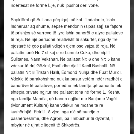
ndërtesat në formë L-je, nuk pushoi deri vonë.
Shpirtërat që Sulltana përpiqej më kot t’i ndalonte, ishin
hidhëruar aq shumë, sepse mendonin (sipas saj) se fajtorë
të prishjes së varreve të tyre ishin banorët e atyre pallateve
të reja. Në një periudhë relativisht të shkurtër, nga dy-tre
pjestarë të çdo pallati vdiqën djem ose vajza të reja. Në
pallatin tonë Nr. 7 shkoj e re Lumnie Coku, dhe nipi i
Sulltanës, Naim Vekshari. Në pallatet Nr: 6 dhe Nr: 5 kanë
vdekur të rinj Gëzimi, Esati dhe djali i Kabil Bushatit. Në
pallatin Nr: 8 Tristan Halili, Edmond Nuhja dhe Fuat Muriqi.
Vdekje të parakohshme nuk ka pasur vetëm ndër rradhët e
banorëve të pallateve, por edhe tek familja që banonte tek
shtëpia private ngjitur me pallatet tona në formë L. Kështu
nga familja Mandia, që banon ngjitur me Banjon e Vogël
(Monument Kulture) kanë vdekur në moshë të re
kushërinjtë: Petriti 18 vjeç, nga një sëmundje e
pashërueshme, dhe Agroni, pa i mbushur të dyzetat, i
mbytur në ujrat e liqenit të Shkodrës.