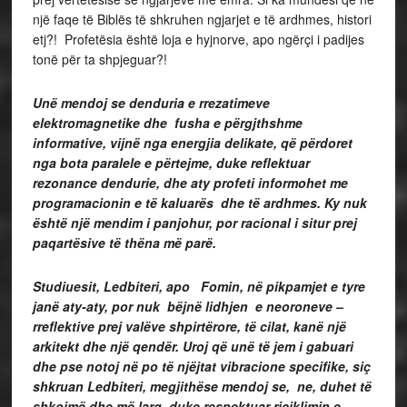
një faqe të Biblës të shkruhen ngjarjet e të ardhmes, histori
etj?! Profetësia është loja e hyjnorve, apo ngërçi i padijes
tonë për ta shpjeguar?!
Unë mendoj se denduria e rrezatimeve
elektromagnetike dhe fusha e përgjthshme
informative, vijnë nga energjia delikate, që përdoret
nga bota paralele e përtejme, duke reflektuar
rezonance dendurie, dhe aty profeti informohet me
programacionin e të kaluarës dhe të ardhmes. Ky nuk
është një mendim i panjohur, por racional i situr prej
paqartësive të thëna më parë.
Studiuesit, Ledbiteri, apo Fomin, në pikpamjet e tyre
janë aty-aty, por nuk bëjnë lidhjen e neoroneve –
rreflektive prej valëve shpirtërore, të cilat, kanë një
arkitekt dhe një qendër. Uroj që unë të jem i gabuari
dhe pse notoj në po të njëjtat vibracione specifike, siç
shkruan Ledbiteri, megjithëse mendoj se, ne, duhet të
shkojmë dhe më larg, duke respektuar riciklimin e