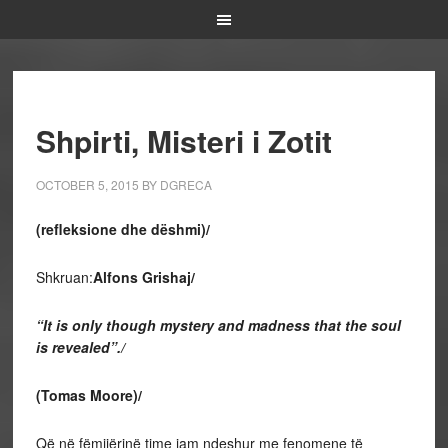
Shpirti, Misteri i Zotit
OCTOBER 5, 2015
BY
DGRECA
(refleksione dhe dëshmi)/
Shkruan:
Alfons Grishaj/
“It is only though mystery and madness that the soul
is revealed”./
(Tomas Moore)/
Që në fëmijërinë time jam ndeshur me fenomene të