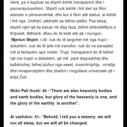
vlerë, pa e kuptuar se shpirti është transparent dhe i
pamanipulueshëm. Shpirti nuk është i lirë deri sa fiton
statusin e përsosmërisë, dhe kur e fiton atë status, ai është
i lirë nga Urdhëri, pikërisht se bëhet qiellor. Pas kësaj
shpirti njeri që ka kaluar në disa faza, bëhet shëmbëlltyra e
Krijuesit. Atëherë, dheu do të ketë atë që i mungon,
Njeriun Shpirt
, i cili nuk do të largohet më nga trupi i
dukshëm, nuk do të jetë më tranzitor, nuk do na paraqitet
më si fantazëm apo mister. Trupi transparent do të bëhet
një me trupin e dukshëm, që më parë degradohej dhe
kalbëzohej, bëhej pluhur nga veset, mosmirnjohja, urrejtja
dhe mosperceptimi dhe zbatimi i rregullave universale që i
krijoi Zoti.
Shën Pali thotë: 40 -“There are also heavenly bodies
and earth bodies, but glory of the heavenly is one, and
the glory of the earthly is another”.
Ai vazhdon: 51- “Behold, I tell you a mistery; we will
not all sleep, but we will all be changed.