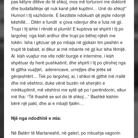
pas këtyre ditëve do të shkoj, mos më torturoni me doktorë
dhe budallallëqe që nuk kanë pikë kuptimi… Unë do shkoj!”
Humori i tij vazhdonte. E bezdiste ndokush që jepte ndonjë
këshillë… Ditën e fundit e çova ndenjur dhe e futa në gji.
Trupi i tij ishte i rëndë si plumb! E kuptova se shpirti i tij po
largohej nga kish ardhur dhe trupi po bëhej njësh me
tokën. Isha i gëzuar që po mbaja në gjoksin tim peshën e
trupit të babait, si dikur ai më mbante në gji kur isha fëmijë.
Ai kish vuajtur me vite ndër burgje e internime, i kish
shpëtuar dy herë pushkatinit, dhe shpirti i tij po çlirohej nga
të gjitha vuajtjet, aderencave, urrejtjes dhe jetës së
gënjeshtërt… Tek po largohej, ai, i shikoi të gjithë më rrallë
dhe më vështroi, duke vënë buzën në shenjën e
mirëkuptimit, më vështroi me sytë që po i perëndonin, sikur
më tha: “Të thashë se sot do të shkoj…” Bashkë kishim
bërë një pakt, dhe ai e mbajti fjalën…
Një nga ndodhitë e mia:
Në Batërr të Martaneshit, në galeri, po mbushja vagonin