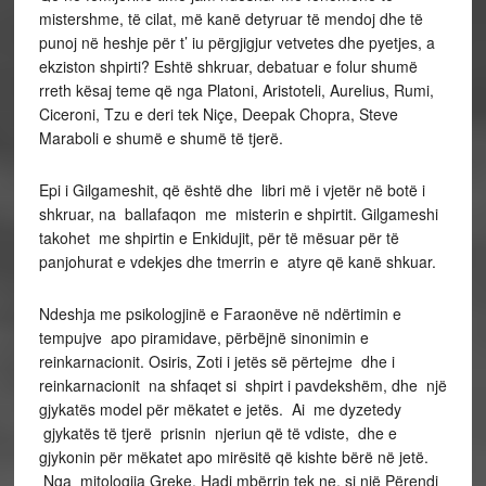
mistershme, të cilat, më kanë detyruar të mendoj dhe të
punoj në heshje për t’ iu përgjigjur vetvetes dhe pyetjes, a
ekziston shpirti? Eshtë shkruar, debatuar e folur shumë
rreth kësaj teme që nga Platoni, Aristoteli, Aurelius, Rumi,
Ciceroni, Tzu e deri tek Niçe, Deepak Chopra, Steve
Maraboli e shumë e shumë të tjerë.
Epi i Gilgameshit, që është dhe libri më i vjetër në botë i
shkruar, na ballafaqon me misterin e shpirtit. Gilgameshi
takohet me shpirtin e Enkidujit, për të mësuar për të
panjohurat e vdekjes dhe tmerrin e atyre që kanë shkuar.
Ndeshja me psikologjinë e Faraonëve në ndërtimin e
tempujve apo piramidave, përbëjnë sinonimin e
reinkarnacionit. Osiris, Zoti i jetës së përtejme dhe i
reinkarnacionit na shfaqet si shpirt i pavdekshëm, dhe një
gjykatës model për mëkatet e jetës. Ai me dyzetedy
gjykatës të tjerë prisnin njeriun që të vdiste, dhe e
gjykonin për mëkatet apo mirësitë që kishte bërë në jetë.
Nga mitologjia Greke, Hadi mbërrin tek ne, si një Përendi