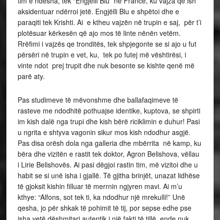
tim e ndesha, tek “Engjëlli Blu” në Francë, ku vajza që ish
aksidentuar ndërroi jetë. Engjëlli Blu e shpëtoi dhe e
paraqiti tek Krishti. Ai e ktheu vajzën në trupin e saj, për t’i
plotësuar kërkesën që ajo mos të linte nënën vetëm.
Rrëfimi i vajzës qe tronditës, tek shpjegonte se si ajo u fut
përsëri në trupin e vet, ku, tek po futej më vështirësi, i
vinte ndot prej trupit dhe nuk besonte se kishte qenë më
parë aty.
Pas studimeve të mëvonshme dhe ballafaqimeve të
rasteve me ndodhitë pothuajse identike, kuptova, se shpirti
im kish dalë nga trupi dhe kish bërë riciklimin e duhur! Pasi
u ngrita e shtyva vagonin sikur mos kish ndodhur asgjë.
Pas disa orësh dola nga galleria dhe mbërrita në kamp, ku
bëra dhe vizitën e rastit tek doktor, Agron Belishova, vëllau
i Lirie Belishovës. Ai pasi dëgjoi rastin tim, më vizitoi dhe u
habit se si unë isha i gjallë. Të gjitha brinjët, unazat lidhëse
të gjoksit kishin filluar të merrnin ngjyren mavi. Ai m’u
kthye: “Alfons, sot tek ti, ka ndodhur një mrekulli!” Unë
qesha, jo për shkak të pohimit të tij, por sepse edhe pse
isha vetë dëshmitari autentik i një fakti të tillë, ende nuk