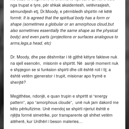
nga trupat e tyre, për shkak aksidentesh, vetëvrasjesh,
sëmundjesh etj, Dr.Moody, e përmbledh shpirtin në këtë
formë:
It is agreed that the spiritual body has a form or
shape (sometimes a globular or an amorphous cloud,but
also sometimes essentially the same shape as the physical
body) and even parts (projections or surfaces analogous to
arms,legs,a head, etc)
Dr. Moody, dhe pse dëshmitar i të gjithë këtyre fakteve nuk
na sjell esencën, misionin e shpirtit. Në asnjë moment nuk
e shpjegon se si funksion shpirti dhe cili është roli i tij; a
është vetëm gjenerator i trupit, misionar apo frymë e
shenjtë?
Megjithëse, ndonjë, e quan trupin e shpirtit si “energy
pattern”, apo “amorphous cloude”, unë nuk jam dakord me
këto përkufizime. Unë mendoj se shpirti njeriut është e
njëjta formë simetrike, por transparente që shihet vetëm
atëherë, kur Urdhëri i beson materies…