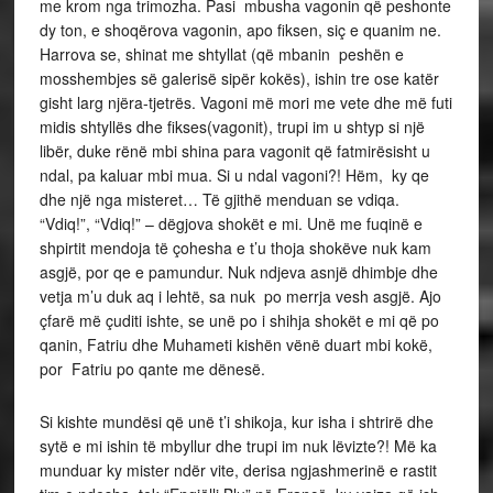
me krom nga trimozha. Pasi mbusha vagonin që peshonte
dy ton, e shoqërova vagonin, apo fiksen, siç e quanim ne.
Harrova se, shinat me shtyllat (që mbanin peshën e
mosshembjes së galerisë sipër kokës), ishin tre ose katër
gisht larg njëra-tjetrës. Vagoni më mori me vete dhe më futi
midis shtyllës dhe fikses(vagonit), trupi im u shtyp si një
libër, duke rënë mbi shina para vagonit që fatmirësisht u
ndal, pa kaluar mbi mua. Si u ndal vagoni?! Hëm, ky qe
dhe një nga misteret… Të gjithë menduan se vdiqa.
“Vdiq!”, “Vdiq!” – dëgjova shokët e mi. Unë me fuqinë e
shpirtit mendoja të çohesha e t’u thoja shokëve nuk kam
asgjë, por qe e pamundur. Nuk ndjeva asnjë dhimbje dhe
vetja m’u duk aq i lehtë, sa nuk po merrja vesh asgjë. Ajo
çfarë më çuditi ishte, se unë po i shihja shokët e mi që po
qanin, Fatriu dhe Muhameti kishën vënë duart mbi kokë,
por Fatriu po qante me dënesë.
Si kishte mundësi që unë t’i shikoja, kur isha i shtrirë dhe
sytë e mi ishin të mbyllur dhe trupi im nuk lëvizte?! Më ka
munduar ky mister ndër vite, derisa ngjashmerinë e rastit