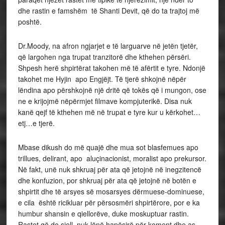
dhe rastin e famshëm të Shanti Devit, që do ta trajtoj më
poshtë.
Dr.Moody, na afron ngjarjet e të larguarve në jetën tjetër,
që largohen nga trupat tranzitorë dhe kthehen përsëri.
Shpesh herë shpirtërat takohen më të afërtit e tyre. Ndonjë
takohet me Hyjin apo Engjëjt. Të tjerë shkojnë nëpër
lëndina apo përshkojnë një dritë që tokës që i mungon, ose
ne e krijojmë nëpërmjet filmave kompjuterikë. Disa nuk
kanë qejf të kthehen më në trupat e tyre kur u kërkohet…
etj…e tjerë.
Mbase dikush do më quajë dhe mua sot blasfemues apo
trillues, delirant, apo aluçinacionist, moralist apo prekursor.
Në fakt, unë nuk shkruaj për ata që jetojnë në inegzitencë
dhe konfuzion, por shkruaj për ata që jetojnë në botën e
shpirtit dhe të arsyes së mosarsyes dërmuese-dominuese,
e cila është ricikluar për përsosmëri shpirtërore, por e ka
humbur shansin e qiellorëve, duke moskuptuar rastin.
Rastet që do sjell, nuk lënë hapësirë për koment dhe as