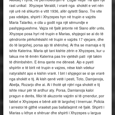
rast unikal: Xhyzepe Veraldi, i vrarë nga shokët e vet nën
një urë në shkurtin e vitit 1936, afër qytetit Siano. Tre vite
pas vdekjes, shpirti i Xhyzepes hyn në trupin e vajzës
Maria Talariko, e cila u godit nga një sëmundje e
pashpjegueshme. Vajza në fjalë jetonte në Siano afër urës.
Xhyzepe posa hyri në trupin e Marias, shpjegoi se ai do të
qëndronte përkohësisht në trupin e vajzës 17 vjeçare, dhe
do të largohej, porsa ajo të shërohej. Ai tha se mamaja e tij
ishte Katerina. Maria që tani kishte zërin e Xhyzepes, kur u
takua me të ëmën Katerina pas tre vjetësh pati një takim
të dhimbshëm. E ëma qante me dënesë. Ajo e pyeti
shpirtin e të birit në trupin e vajzes, nëse kish vdekur
natyralisht apo e kishin vrarë. I biri i shpjegoi se si qe vrarë
nga shokët e tij. Ai kish qenë vetë i pesti, Toto, Damjanoja,
Abelja, Rozarjo dhe ai. Ai i thotë që njëri nga shokët e tij
ishte nisur për të ardhur aty. Porsa, Damianoja kaloi
pragun e derës, filloi të akuzonte vajzën si të çmendur, por
faktet e Xhyzepes e bënë atë të largohej i tmerruar. Policia
i arrestoi të gjithë vrasësit pas ballafaqimit në fjalë. Shpirti i
Marias u kthye e shëruar dhe shpirti i Xhyzepes u largua