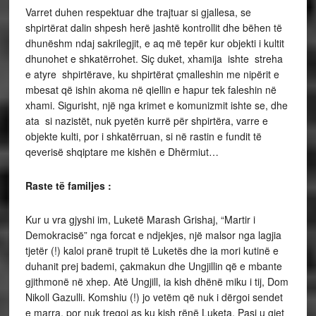
Varret duhen respektuar dhe trajtuar si gjallesa, se
shpirtërat dalin shpesh herë jashtë kontrollit dhe bëhen të
dhunëshm ndaj sakrilegjit, e aq më tepër kur objekti i kultit
dhunohet e shkatërrohet. Siç duket, xhamija ishte streha
e atyre shpirtërave, ku shpirtërat çmalleshin me nipërit e
mbesat që ishin akoma në qiellin e hapur tek faleshin në
xhami. Sigurisht, një nga krimet e komunizmit ishte se, dhe
ata si nazistët, nuk pyetën kurrë për shpirtëra, varre e
objekte kulti, por i shkatërruan, si në rastin e fundit të
qeverisë shqiptare me kishën e Dhërmiut…
Raste të familjes :
Kur u vra gjyshi im, Luketë Marash Grishaj, “Martir i
Demokracisë” nga forcat e ndjekjes, një malsor nga lagjia
tjetër (!) kaloi pranë trupit të Luketës dhe ia mori kutinë e
duhanit prej bademi, çakmakun dhe Ungjillin që e mbante
gjithmonë në xhep. Atë Ungjill, ia kish dhënë miku i tij, Dom
Nikoll Gazulli. Komshiu (!) jo vetëm që nuk i dërgoi sendet
e marra, por nuk tregoi as ku kish rënë Luketa. Pasi u gjet