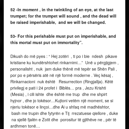
52 -In moment , in the twinkling of an eye, at the last
trumpet; for the trumpet will sound , and the dead will
be raised imperishable, and we will be changed.
53- For this perishable must put on imperishable, and
this mortal must put on immortality”.
Dikush do më pyes : “ Hej zotëri , ti po i bie ndesh pikave
kristiane ku kundërshtohet rinkarnimi…” Unë u përgjigjem ,
personalisht , nuk jam duke thënë më tepër se Shën Pali ,
por po e përsëris atë në një formë moderne . Veç kësaj ,
Rinkarnacioni nuk është Resurrection (Ringjallja). Këtë
privilegj e pati i 24 profet i Biblës… pra , Jezu Krishti
(Mesia) , i cili ishte dhe është me trup dhe me shpirt
hyjnor , dhe jo tokësor…Kujtoni vetëm një moment, se si
njeriu tokësor e linçoi…dhe Ai u shfaq më madhështor,
bash me trupin dhe fytyrën e Tij rrezatuese qiellore , duke
na sjellë fjalën e Zotit dhe porositur të gjithëve ne , për të
ardhmen tonë…