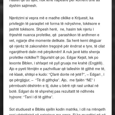
dyshim sajimesh.
Njerëzimi si vepra më e madhe ciklike e Krijuesit, ka
privilegjin të paraqitet në forma të ndryshme, tokësore e
jashtë tokësore. Shpesh herë, ne, hasim tek njeriu i
thjeshtë nuanca profetike, që parashikon të ardhmen e
vet, ngjarje dhe momente delikate. Sa herë kemi dëgjuar
që njerëz të zakonshëm tregojnë për ëndrrat e tyre, të cilat
nganjëherë dalin më përpikmëri! A nuk janë këto shenja
profetike riciklike?! Sigurisht që po. Edgar Kejsit, tek po
lexonte Biblen, i shfaqet në pyll gruaja me krahë (Engjëlli).
Ajo e pyeti fëmijën e pazhvilluar që talleshin të gjithë me të,
në klasë, shtëpi e kudo: “Çfarë donte në jetë?”, – Edgari , i
qe përgjigjur, – “Të di gjithçka”. Ajo, me fjalën “NE” i
përmbushi dëshirën e tij, duke u bërë një rast unikal në
botë. Edgari do të shprehej pas rezultatit të ndihmës
hyjnore: “Tani i di të gjitha”.
Sot studiuesit e Biblës sjellin kodin matriks, i cili na rrënqeth
prej vërtetësisë së ngjarjeve me emra. Si ka mundësi që në