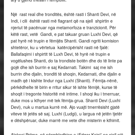
Një rast real dhe tronditës, është rasti i Shanti Devi, në
Indi, i cili është rasti më flagrant që na sjell shpirtin e
njeriut të pacënuar nga metamorfoza e tranzicionit. Për
këtë rast, vetë Gandi, e pat takuar gruan Luxhi Devi, që
pat hyrë në trupin e fëmijës Shanti. Gandi ngriti komision
shtetëror, ku u vërtetua katërcipërisht rasti në fjalë:
Ballafaqimi i shpirtit të Luxh Devi, të hyrë në trupin e
vogëlushes Shanti, do ta trondiste botën dhe do të linte pa
gojë dhe ish burrin e saj Kedarnati. Takimi saj me ish
burrin dhe djalin, tronditi të shoqin, Kedarnati, dhe djalin e
madh që i kishte lindur nga Luxhi (Shanti). Fëmija-nënë,
përkëdhelte të birin e rritur sikur të ishte fëmijë, kurse të
shoqit i tregonte historitë më intime. I shoqi iku i tmerruar,
duke mos u kthyer më tek fëmija-grua. Shanti Devi (Luxhi
Devi), nuk u martua kurrë më. Ajo vuajti tmerrësisht gjatë
viteve të jetës së saj. Luxhi (Ludgi), u largua në jetën tjetër
e dëshpëruar, duke marrë me vete dhe misterin e kthimit.
Aleksej Prijma, në përmbledhjen e “Edgar Kejsi” na sjell një