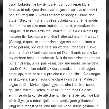
trupi i Luketës me kry të ndarë nga trupi (vepër kjo e
forcave të ndjekjes) dhe u varros jashtë varreve si armik i
betuar i rregjimit. Luketa i shfaqet të shoqes, Drane dhe i
thotë: “Shko te (!) dhe thuaji se Luketa ka ardhë në andërr
dhe më tha se ti ke marr kutinë e duhanit, çakmakun dhe
Ungjillin, tash kam ardh me i marrë!”. Gruaja e Luketës një
malsore fisnike, motra e luftëtarit dhe atdhetarit, Fran Luli
(Camaj), e quajti si ëndërr dhe asgjë më tepër. Luketa u
shfaq përsëri, por këtë herë serioz dhe urdhërues, “Shko
dhe merri tek (Filani ) ato sene që t’kam thanë, se ai e ka
thy dy herë besën e malësisë. Nuk du me ardhë ma për kët
punë!” Dranja, u nis pas kësaj, pak me marre, se helbete
“andërr”. Por, kur mbriti tek dera e malsorit (!) në lagjen
tjetër, ajo, e pa se si ai u pre dhe u zu ngusht… Ajo i tregoi
se si Luketa, i qe shfaqur dhe çfarë i kish thënë. Malësori i
lagjes tjetër i kërkoi ndjesë gjyshes, dhe i dorëzoi sendet
që i kish marrë Luketës, duke iu lutur që mos t’ia qiste
emrin se do ta koriste atë dhe familjen e tij për aktin që kish
bërë. Gjyshja e mbajti fjalën dhe familja jonë gjithashtu!
Ungjillin e mbajti babai dhe unë më vonë, kurse çakmakun