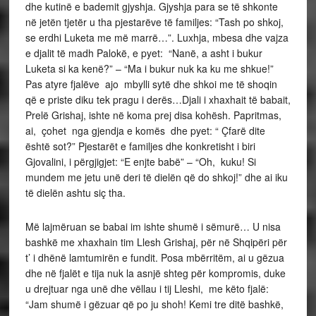
dhe kutinë e bademit gjyshja.
Gjyshja para se të shkonte
në jetën tjetër u tha pjestarëve të familjes: “Tash po shkoj,
se erdhi Luketa me më marrë…”. Luxhja, mbesa dhe vajza
e djalit të madh Palokë, e pyet: “Nanë, a asht i bukur
Luketa si ka kenë?” – “Ma i bukur nuk ka ku me shkue!”
Pas atyre fjalëve ajo mbylli sytë dhe shkoi me të shoqin
që e priste diku tek pragu i derës…
Djali i xhaxhait të babait,
Prelë Grishaj, ishte në koma prej disa kohësh. Papritmas,
ai, çohet nga gjendja e komës dhe pyet: “ Çfarë dite
është sot?” Pjestarët e familjes dhe konkretisht i biri
Gjovalini, i përgjigjet: “E enjte babë” – “Oh, kuku! Si
mundem me jetu unë deri të dielën që do shkoj!” dhe ai iku
të dielën ashtu siç tha.
Më lajmëruan se babai im ishte shumë i sëmurë… U nisa
bashkë me xhaxhain tim Llesh Grishaj, për në Shqipëri për
t’ i dhënë lamtumirën e fundit. Posa mbërritëm, ai u gëzua
dhe në fjalët e tija nuk la asnjë shteg për kompromis, duke
u drejtuar nga unë dhe vëllau i tij Lleshi, me këto fjalë:
“Jam shumë i gëzuar që po ju shoh! Kemi tre ditë bashkë,