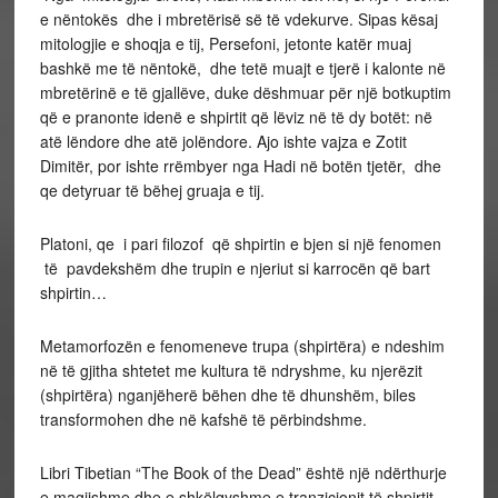
e nëntokës dhe i mbretërisë së të vdekurve. Sipas kësaj
mitologjie e shoqja e tij, Persefoni, jetonte katër muaj
bashkë me të nëntokë, dhe tetë muajt e tjerë i kalonte në
mbretërinë e të gjallëve, duke dëshmuar për një botkuptim
që e pranonte idenë e shpirtit që lëviz në të dy botët: në
atë lëndore dhe atë jolëndore. Ajo ishte vajza e Zotit
Dimitër, por ishte rrëmbyer nga Hadi në botën tjetër, dhe
qe detyruar të bëhej gruaja e tij.
Platoni, qe i pari filozof që shpirtin e bjen si një fenomen
të pavdekshëm dhe trupin e njeriut si karrocën që bart
shpirtin…
Metamorfozën e fenomeneve trupa (shpirtëra) e ndeshim
në të gjitha shtetet me kultura të ndryshme, ku njerëzit
(shpirtëra) nganjëherë bëhen dhe të dhunshëm, biles
transformohen dhe në kafshë të përbindshme.
Libri Tibetian “The Book of the Dead” është një ndërthurje
e magjishme dhe e shkëlqyshme e tranzicionit të shpirtit.