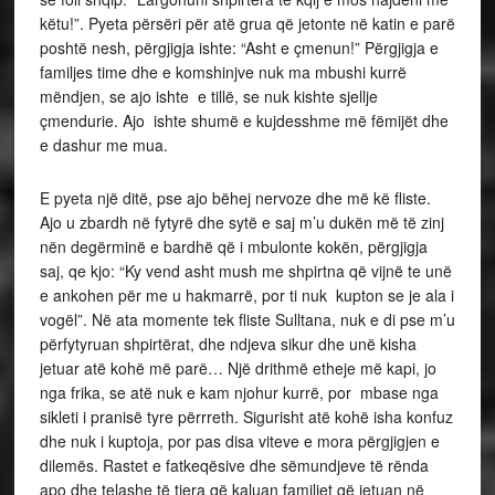
këtu!”. Pyeta përsëri për atë grua që jetonte në katin e parë
poshtë nesh, përgjigja ishte: “Asht e çmenun!” Përgjigja e
familjes time dhe e komshinjve nuk ma mbushi kurrë
mëndjen, se ajo ishte e tillë, se nuk kishte sjellje
çmendurie. Ajo ishte shumë e kujdesshme më fëmijët dhe
e dashur me mua.
E pyeta një ditë, pse ajo bëhej nervoze dhe më kë fliste.
Ajo u zbardh në fytyrë dhe sytë e saj m’u dukën më të zinj
nën degërminë e bardhë që i mbulonte kokën, përgjigja
saj, qe kjo: “Ky vend asht mush me shpirtna që vijnë te unë
e ankohen për me u hakmarrë, por ti nuk kupton se je ala i
vogël”. Në ata momente tek fliste Sulltana, nuk e di pse m’u
përfytyruan shpirtërat, dhe ndjeva sikur dhe unë kisha
jetuar atë kohë më parë… Një drithmë etheje më kapi, jo
nga frika, se atë nuk e kam njohur kurrë, por mbase nga
sikleti i pranisë tyre përrreth. Sigurisht atë kohë isha konfuz
dhe nuk i kuptoja, por pas disa viteve e mora përgjigjen e
dilemës. Rastet e fatkeqësive dhe sëmundjeve të rënda
apo dhe telashe të tjera që kaluan familjet që jetuan në