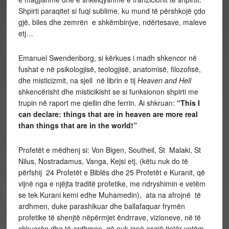
Shpirti paraqitet si fuqi sublime, ku mund të përshkojë çdo
gjë, biles dhe zemrën e shkëmbinjve, ndërtesave, maleve
etj…
Emanuel Swendenborg, si kërkues i madh shkencor në
fushat e në psikologjisë, teologjisë, anatomisë, filozofisë,
dhe misticizmit, na sjell në librin e tij
Heaven and Hell
shkencërisht dhe misticikisht se si funksionon shpirti me
trupin në raport me qiellin dhe ferrin. Ai shkruan:
“This I
can declare: things that are in heaven are more real
than things that are in the world!”
Profetët e mëdhenj si: Von Bigen, Southeil, St Malaki, St
Nilus, Nostradamus, Vanga, Kejsi etj. (këtu nuk do të
përfshij 24 Profetët e Biblës dhe 25 Profetët e Kuranit, që
vijnë nga e njëjta traditë profetike, me ndryshimin e vetëm
se tek Kurani kemi edhe Muhamedin), ata na afrojnë të
ardhmen, duke parashikuar dhe ballafaquar frymën
profetike të shenjtë nëpërmjet ëndrrave, vizioneve, në të
shkuarën dhe të ardhmen, që nuk janë asgjë tjetër vetëm