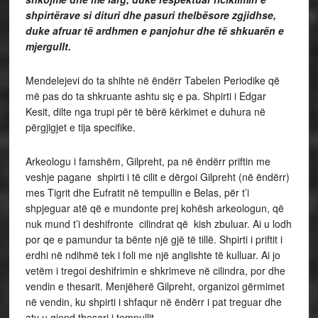
shpirtërave si dituri dhe pasuri thelbësore zgjidhse,
duke afruar të ardhmen e panjohur dhe të shkuarën e
mjergullt.
Mendelejevi do ta shihte në ëndërr Tabelen Periodike që
më pas do ta shkruante ashtu siç e pa. Shpirti i Edgar
Kesit, dilte nga trupi për të bërë kërkimet e duhura në
përgjigjet e tija specifike.
Arkeologu i famshëm, Gilpreht, pa në ëndërr priftin me
veshje pagane shpirti i të cilit e dërgoi Gilpreht (në ëndërr)
mes Tigrit dhe Eufratit në tempullin e Belas, për t’i
shpjeguar atë që e mundonte prej kohësh arkeologun, që
nuk mund t’i deshifronte cilindrat që kish zbuluar. Ai u lodh
por qe e pamundur ta bënte një gjë të tillë. Shpirti i priftit i
erdhi në ndihmë tek i foli me një anglishte të kulluar. Ai jo
vetëm i tregoi deshifrimin e shkrimeve në cilindra, por dhe
vendin e thesarit. Menjëherë Gilpreht, organizoi gërmimet
në vendin, ku shpirti i shfaqur në ëndërr i pat treguar dhe
aty u gjend thesari i tempullit.