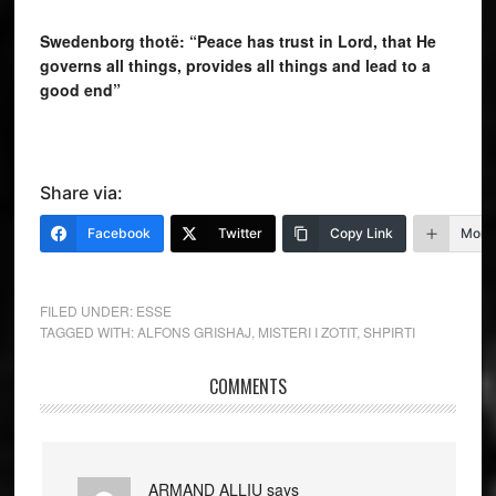
Swedenborg thotë: “Peace has trust in Lord, that He
governs all things, provides all things and lead to a
good end”
Share via:
Facebook
Twitter
Copy Link
More
FILED UNDER:
ESSE
TAGGED WITH:
ALFONS GRISHAJ
,
MISTERI I ZOTIT
,
SHPIRTI
COMMENTS
ARMAND ALLIU
says