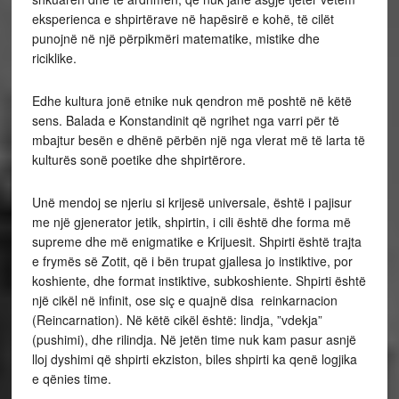
eksperienca e shpirtërave në hapësirë e kohë, të cilët
punojnë në një përpikmëri matematike, mistike dhe
riciklike.
Edhe kultura jonë etnike nuk qendron më poshtë në këtë
sens. Balada e Konstandinit që ngrihet nga varri për të
mbajtur besën e dhënë përbën një nga vlerat më të larta të
kulturës sonë poetike dhe shpirtërore.
Unë mendoj se njeriu si krijesë universale, është i pajisur
me një gjenerator jetik, shpirtin, i cili është dhe forma më
supreme dhe më enigmatike e Krijuesit. Shpirti është trajta
e frymës së Zotit, që i bën trupat gjallesa jo instiktive, por
koshiente, dhe format instiktive, subkoshiente. Shpirti është
një cikël në infinit, ose siç e quajnë disa reinkarnacion
(Reincarnation). Në këtë cikël është: lindja, ”vdekja”
(pushimi), dhe rilindja. Në jetën time nuk kam pasur asnjë
lloj dyshimi që shpirti ekziston, biles shpirti ka qenë logjika
e qënies time.