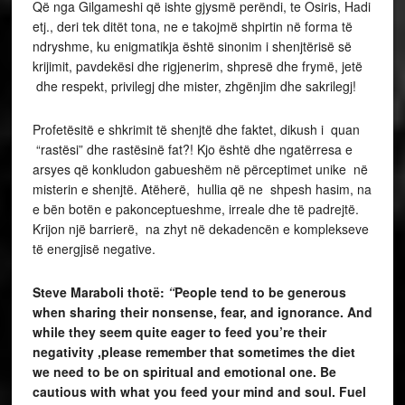
Që nga Gilgameshi që ishte gjysmë perëndi, te Osiris, Hadi
etj., deri tek ditët tona, ne e takojmë shpirtin në forma të
ndryshme, ku enigmatikja është sinonim i shenjtërisë së
krijimit, pavdekësi dhe rigjenerim, shpresë dhe frymë, jetë
dhe respekt, privilegj dhe mister, zhgënjim dhe sakrilegj!
Profetësitë e shkrimit të shenjtë dhe faktet, dikush i quan
“rastësi” dhe rastësinë fat?! Kjo është dhe ngatërresa e
arsyes që konkludon gabueshëm në përceptimet unike në
misterin e shenjtë. Atëherë, hullia që ne shpesh hasim, na
e bën botën e pakonceptueshme, irreale dhe të padrejtë.
Krijon një barrierë, na zhyt në dekadencën e komplekseve
të energjisë negative.
Steve Maraboli thotë:
“
People tend to be generous
when sharing their nonsense, fear, and ignorance. And
while they seem quite eager to feed you’re their
negativity ,please remember that sometimes the diet
we need to be on spiritual and emotional one. Be
cautious with what you feed your mind and soul. Fuel