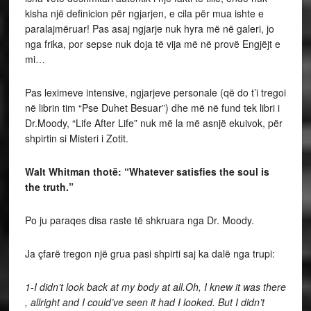
kisha një definicion për ngjarjen, e cila për mua ishte e
paralajmëruar! Pas asaj ngjarje nuk hyra më në galeri, jo
nga frika, por sepse nuk doja të vija më në provë Engjëjt e
mi…
Pas leximeve intensive, ngjarjeve personale (që do t’i tregoi
në librin tim “Pse Duhet Besuar”) dhe më në fund tek libri i
Dr.Moody, “Life After Life” nuk më la më asnjë ekuivok, për
shpirtin si Misteri i Zotit.
Walt Whitman thotë: “Whatever satisfies the soul is
the truth.”
Po ju paraqes disa raste të shkruara nga Dr. Moody.
Ja çfarë tregon një grua pasi shpirti saj ka dalë nga trupi:
1-I didn’t look back at my body at all.Oh, I knew it was there
, allright and I could’ve seen it had I looked. But I didn’t