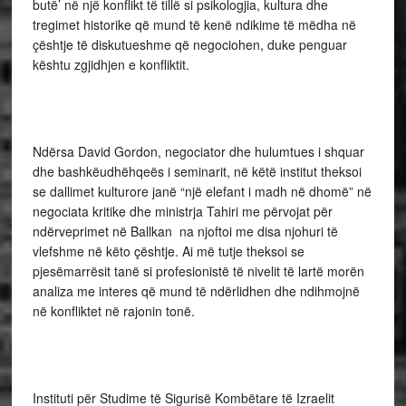
butë’ në një konflikt të tillë si psikologjia, kultura dhe
tregimet historike që mund të kenë ndikime të mëdha në
çështje të diskutueshme që negociohen, duke penguar
kështu zgjidhjen e konfliktit.
Ndërsa David Gordon, negociator dhe hulumtues i shquar
dhe bashkëudhëhqeës i seminarit, në këtë institut theksoi
se dallimet kulturore janë “një elefant i madh në dhomë” në
negociata kritike dhe ministrja Tahiri me përvojat për
ndërveprimet në Ballkan na njoftoi me disa njohuri të
vlefshme në këto çështje. Ai më tutje theksoi se
pjesëmarrësit tanë si profesionistë të nivelit të lartë morën
analiza me interes që mund të ndërlidhen dhe ndihmojnë
në konfliktet në rajonin tonë.
Instituti për Studime të Sigurisë Kombëtare të Izraelit