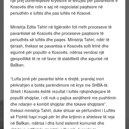
një prej udhëheqësve kryesorë të lëvizjes për pavarësinë e
Kosovës dhe rolin e saj në negociatat paqësore në
periudhën e luftës dhe pas luftës në Kosovë.
Ministrja Edita Tahiri në ligjëratën foli rreth proceseve të
pavarësisë së Kosovës dhe proceseve paqësore të
periudhës së luftës dhe paqes. Ministrja Tahiri, ndër të
tjerash, theksoi se pavarësia e Kosovës solli lirinë dhe
sigurinë për popullin e Kosovës, ndërsa vendosi një
gjeopolitikë të re në favor të stabilitetit dhe sigurisë në
Ballkan.
“Lufta jonë për pavarësi ishte e drejtë, prandaj mori
përkrahjen e botës perëndimore në krye me SHBA-të.
Shteti i Kosovës është rezultat i luftës njëqindvjeçare të
popullit shqiptar, i cili nuk u pajtua asnjëherë me pushtimin
dhe ndarjen e kombit shqiptar dhe tokave shqiptare”,
theksoi ministrja Tahiri, duke shtuar se përfundimi i Luftës
së Ftohtë hapi rrugë për liri dhe krijimin e shteteve të reja
në Ballkan, ndërsa i dha fund sistemit komunist dhe