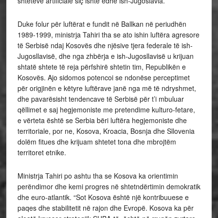
shteteve artificiale siç ishte edhe ish-Jugoslavia.
Duke folur për luftërat e fundit në Ballkan në periudhën
1989-1999, ministrja Tahiri tha se ato ishin luftëra agresore
të Serbisë ndaj Kosovës dhe njësive tjera federale të ish-
Jugosllavisë, dhe nga zhbërja e ish-Jugosllavisë u krijuan
shtatë shtete të reja përfshirë shtetin tim, Republikën e
Kosovës. Ajo sidomos potencoi se ndonëse perceptimet
për origjinën e këtyre luftërave janë nga më të ndryshmet,
dhe pavarësisht tendencave të Serbisë për t’i mbuluar
qëllimet e saj hegjemoniste me pretendime kulturo-fetare,
e vërteta është se Serbia bëri luftëra hegjemoniste dhe
territoriale, por ne, Kosova, Kroacia, Bosnja dhe Sllovenia
dolëm fitues dhe krijuam shtetet tona dhe mbrojtëm
territoret etnike.
Ministrja Tahiri po ashtu tha se Kosova ka orientimin
perëndimor dhe kemi progres në shtetndërtimin demokratik
dhe euro-atlantik. “Sot Kosova është një kontribuuese e
paqes dhe stabilitetit në rajon dhe Evropë. Kosova ka për