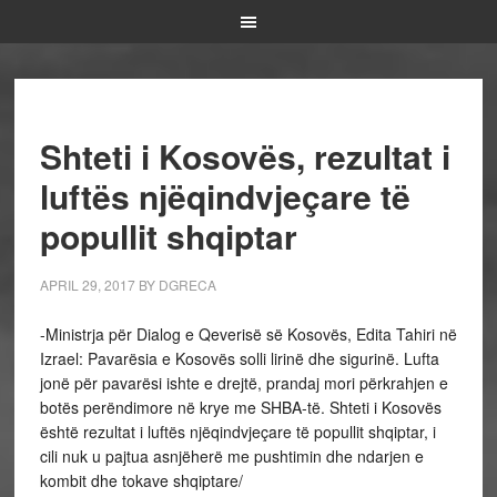
Shteti i Kosovës, rezultat i
luftës njëqindvjeçare të
popullit shqiptar
APRIL 29, 2017
BY
DGRECA
-Ministrja për Dialog e Qeverisë së Kosovës, Edita Tahiri në
Izrael: Pavarësia e Kosovës solli lirinë dhe sigurinë. Lufta
jonë për pavarësi ishte e drejtë, prandaj mori përkrahjen e
botës perëndimore në krye me SHBA-të. Shteti i Kosovës
është rezultat i luftës njëqindvjeçare të popullit shqiptar, i
cili nuk u pajtua asnjëherë me pushtimin dhe ndarjen e
kombit dhe tokave shqiptare/