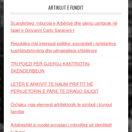
ARTIKUJT E FUNDIT
Scanderbeg, mburoja e Arbërisë dhe gjeniu ushtarak në
faqet e Giovanni Carlo Saraceni-t
Republika mbi interesat politike: sovraniteti i qytetarëve,
kushtetutshmëria dhe përgjegjësia shtetërore
TRI POEZI PËR GJERGJ KASTRIOTIN-
SKËNDERBEUN
LETËR E ARKIVIT TE NAUM PRIFTIT NË
PERVJETORIN E PARE TE DRAGO SILIQIT
Oxhaku, nga elementi arkitektonik te simboli i trungut
familjar
Arbëreshët si model evropian i mbrojtjes së identitetit
kulturor