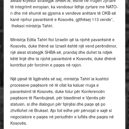
aleatë kryesor strategjik SHBA-të, është në rrugën zyrtare
të integrimit evropian, ka vendosur lidhje zyrtare me NATO-
n dhe më shumë se gjysma e vendeve anëtare të OKB-së
kanë njohur pavarësinë e Kosovës, gjithësej 113 vende”,
theksoi ministrja Tahiri.
Ministrja Edita Tahiri ftoi Izraelin që ta njohë pavarësinë e
Kosovës, duke thënë se Izraeli është një vend perëndimor,
një aleat strategjik SHBA-së, prandaj dhe duhet ta ndjek
këtë linjë dhe ta njohë pavarësinë e Kosovës, duke dhënë
kontribut për forcimin e paqes në rajon.
Një pjesë të ligjëratës së saj, ministrja Tahiri ia kushtoi
proceseve paqësore në të cilat ka kaluar rruga e
pavarësimit të Kosovës, duke folur për Konferencën
paqësore të Rambujesë, për bisedimet e Vjenës për
statusin, si dhe dialogun për fqinjësi dhe paqe që po
zhvillohet në Bruksel. Ajo foli edhe për përvojat e sajë si
negociatore e paqes në periudhën e luftës dhe paqes në
Kosovës.