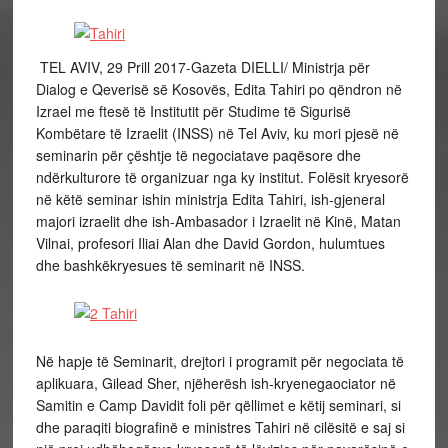
TEL AVIV, 29 Prill 2017-Gazeta DIELLI/ Ministrja për
Dialog e Qeverisë së Kosovës, Edita Tahiri po qëndron në
Izrael me ftesë të Institutit për Studime të Sigurisë
Kombëtare të Izraelit (INSS) në Tel Aviv, ku mori pjesë në
seminarin për çështje të negociatave paqësore dhe
ndërkulturore të organizuar nga ky institut. Folësit kryesorë
në këtë seminar ishin ministrja Edita Tahiri, ish-gjeneral
majori izraelit dhe ish-Ambasador i Izraelit në Kinë, Matan
Vilnai, profesori Iliai Alan dhe David Gordon, hulumtues
dhe bashkëkryesues të seminarit në INSS.
Në hapje të Seminarit, drejtori i programit për negociata të
aplikuara, Gilead Sher, njëherësh ish-kryenegaociator në
Samitin e Camp Davidit foli për qëllimet e këtij seminari, si
dhe paraqiti biografinë e ministres Tahiri në cilësitë e saj si