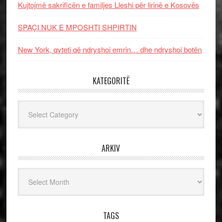
Kujtojmë sakrificën e familjes Lleshi për lirinë e Kosovës
SPAÇI NUK E MPOSHTI SHPIRTIN
New York, qyteti që ndryshoi emrin… dhe ndryshoi botën
KATEGORITË
Kategoritë
ARKIV
Arkiv
TAGS