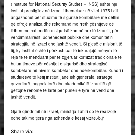
(Institute for National Security Studies – INSS) është një
institut prestigjioz në Izrael i themeluar në vitet 1975 i cili
angazhohet për studime të sigurisë kombëtare me qëllim
që ofrojë analiza dhe rekomandime rreth çështjeve që
lidhen me axhendën e sigurisë kombëtare të Izraelit, për
vendimmarrësit, udhëheqësit publikë dhe komunitetin
strategjik, në Izrael dhe jashtë vendit. Si pjesë e misionit të
tij, ky institut është i përkushtuar të inkurajojë mënyra të
reja të të menduarit për të zgjeruar kornizat tradicionale të
hulumtimeve për çështjet e sigurisë dhe strategjisë
kombëtare në nivelin kombëtar dhe ndërkombëtar. Kuadri i
studiuesve të këtij instituti janë ish gjeneralë, strategë,
qeveritarë, negociatorë dhe akademikëtë izraelitë që
gëzojnë renome të lartë për punën e tyre në vend dhe
jashtë vendit.
Gjatë qëndrimit në Izrael, ministrja Tahiri do të realizojë
edhe takime tjera nga axhenda e kësaj vizite./b.j/
Share via: