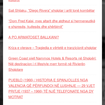
Sali Shijaku, “Diego Rivera” shqiptar i artit tonë kombëtar
“Dom Fred Kalaj, mes altarit dhe atdheut si hermeneutikë
e shpresës, kujtesës dhe shërbimit”
A PO ARMATOSET BALLKANI?
Kriza e vlerave – Tragjedia e vërtetë e tranzicionit shqiptar
Green Coast sjell Nammos Hotels & Resorts në Shqipëri:
Një destinacion i ri lifestyle merr formë në Rivierën
Shqiptare
PUEBLO (1966) / HISTORIA E SPANJOLLES NGA
VALENCIA QË PËRFUNDOI NË LUSHNJE — 29 VJET
PRITJE (1937 – 1966) TË NJË TELEFONATE NGA DY
MOTRAT