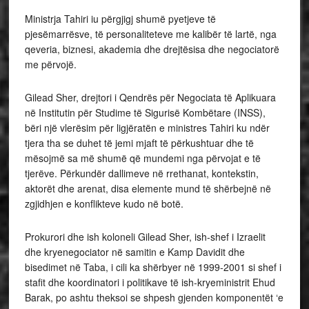
Ministrja Tahiri iu përgjigj shumë pyetjeve të
pjesëmarrësve, të personaliteteve me kalibër të lartë, nga
qeveria, biznesi, akademia dhe drejtësisa dhe negociatorë
me përvojë.
Gilead Sher, drejtori i Qendrës për Negociata të Aplikuara
në Institutin për Studime të Sigurisë Kombëtare (INSS),
bëri një vlerësim për ligjëratën e ministres Tahiri ku ndër
tjera tha se duhet të jemi mjaft të përkushtuar dhe të
mësojmë sa më shumë që mundemi nga përvojat e të
tjerëve. Përkundër dallimeve në rrethanat, kontekstin,
aktorët dhe arenat, disa elemente mund të shërbejnë në
zgjidhjen e konflikteve kudo në botë.
Prokurori dhe ish koloneli Gilead Sher, ish-shef i Izraelit
dhe kryenegociator në samitin e Kamp Davidit dhe
bisedimet në Taba, i cili ka shërbyer në 1999-2001 si shef i
stafit dhe koordinatori i politikave të ish-kryeministrit Ehud
Barak, po ashtu theksoi se shpesh gjenden komponentët ‘e