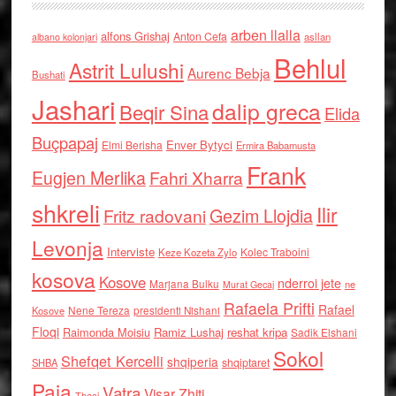
arben llalla
alfons Grishaj
Anton Cefa
asllan
albano kolonjari
Behlul
Astrit Lulushi
Aurenc Bebja
Bushati
Jashari
dalip greca
Beqir Sina
Elida
Buçpapaj
Enver Bytyci
Elmi Berisha
Ermira Babamusta
Frank
Eugjen Merlika
Fahri Xharra
shkreli
Ilir
Gezim Llojdia
Fritz radovani
Levonja
Interviste
Kolec Traboini
Keze Kozeta Zylo
kosova
Kosove
nderroi jete
Marjana Bulku
ne
Murat Gecaj
Rafaela Prifti
Rafael
Nene Tereza
Kosove
presidenti Nishani
Floqi
Raimonda Moisiu
Ramiz Lushaj
reshat kripa
Sadik Elshani
Sokol
Shefqet Kercelli
shqiperia
shqiptaret
SHBA
Paja
Vatra
Visar Zhiti
Thaci