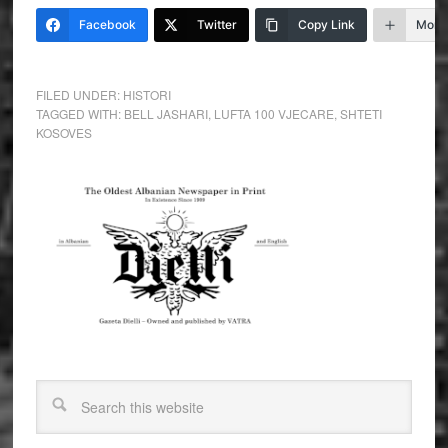
Facebook
Twitter
Copy Link
More
FILED UNDER:
HISTORI
TAGGED WITH:
BELL JASHARI
,
LUFTA 100 VJECARE
,
SHTETI
KOSOVES