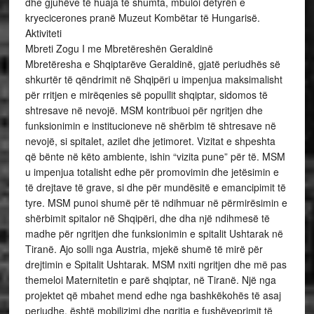
dhe gjuhëve të huaja të shumta, mbuloi detyrën e
kryecicerones pranë Muzeut Kombëtar të Hungarisë.
Aktiviteti
Mbreti Zogu I me Mbretëreshën Geraldinë
Mbretëresha e Shqiptarëve Geraldinë, gjatë periudhës së
shkurtër të qëndrimit në Shqipëri u impenjua maksimalisht
për rritjen e mirëqenies së popullit shqiptar, sidomos të
shtresave në nevojë. MSM kontribuoi për ngritjen dhe
funksionimin e institucioneve në shërbim të shtresave në
nevojë, si spitalet, azilet dhe jetimoret. Vizitat e shpeshta
që bënte në këto ambiente, ishin “vizita pune” për të. MSM
u impenjua totalisht edhe për promovimin dhe jetësimin e
të drejtave të grave, si dhe për mundësitë e emancipimit të
tyre. MSM punoi shumë për të ndihmuar në përmirësimin e
shërbimit spitalor në Shqipëri, dhe dha një ndihmesë të
madhe për ngritjen dhe funksionimin e spitalit Ushtarak në
Tiranë. Ajo solli nga Austria, mjekë shumë të mirë për
drejtimin e Spitalit Ushtarak. MSM nxiti ngritjen dhe më pas
themeloi Maternitetin e parë shqiptar, në Tiranë. Një nga
projektet që mbahet mend edhe nga bashkëkohës të asaj
periudhe, është mobilizimi dhe ngritja e fushëveprimit të