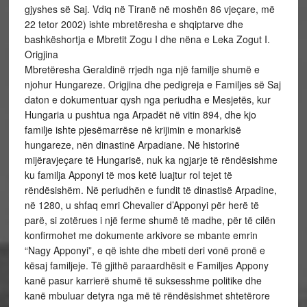
gjyshes së Saj. Vdiq në Tiranë në moshën 86 vjeçare, më
22 tetor 2002) ishte mbretëresha e shqiptarve dhe
bashkëshortja e Mbretit Zogu I dhe nëna e Leka Zogut I.
Origjina
Mbretëresha Geraldinë rrjedh nga një familje shumë e
njohur Hungareze. Origjina dhe pedigreja e Familjes së Saj
daton e dokumentuar qysh nga periudha e Mesjetës, kur
Hungaria u pushtua nga Arpadët në vitin 894, dhe kjo
familje ishte pjesëmarrëse në krijimin e monarkisë
hungareze, nën dinastinë Arpadiane. Në historinë
mijëravjeçare të Hungarisë, nuk ka ngjarje të rëndësishme
ku familja Apponyi të mos ketë luajtur rol tejet të
rëndësishëm. Në periudhën e fundit të dinastisë Arpadine,
në 1280, u shfaq emri Chevalier d’Apponyi për herë të
parë, si zotërues i një ferme shumë të madhe, për të cilën
konfirmohet me dokumente arkivore se mbante emrin
“Nagy Apponyi”, e që ishte dhe mbeti deri vonë pronë e
kësaj familjeje. Të gjithë paraardhësit e Familjes Appony
kanë pasur karrierë shumë të suksesshme politike dhe
kanë mbuluar detyra nga më të rëndësishmet shtetërore