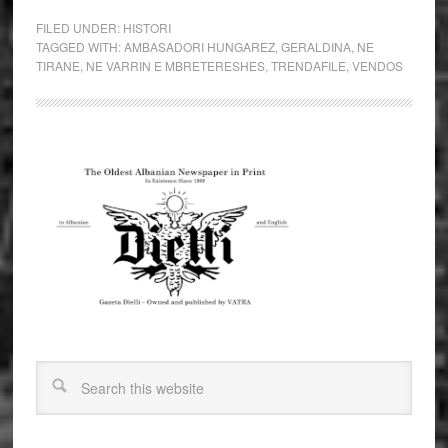
FILED UNDER:
HISTORI
TAGGED WITH:
AMBASADORI HUNGAREZ
,
GERALDINA
,
NE
TIRANE
,
NE VARRIN E MBRETERESHES
,
TRENDAFILE
,
VENDOS