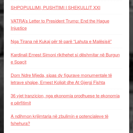
SHPOPULLIMI, PUSHTIMI I SHEKULLIT XXI
VATRA’s Letter to President Trump: End the Hague
Injustice
Nga Tirana në Kukaj për të parë “Lahuta e Malësisë”
Kardinali Ernest Simoni rikthehet si dëshmitar në Burgun
e Spaçit
Dom Ndre Mjeda, sipas dy figurave monumentale të
letrave shqipe, Ernest Koliqit dhe At Gjergj Fishta
36 vjet tranzicion, nga ekonomia prodhuese te ekonomia
e përfitimit
A ndihmon krijimtaria në zbulimin e potencialeve të
fshehura?