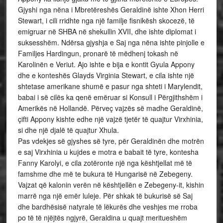
Gjyshi nga nëna i Mbretëreshës Geraldinë ishte Xhon Herri
Stewart, i cili rridhte nga një familje fisnikësh skocezë, të
emigruar në SHBA në shekullin XVII, dhe ishte diplomat i
suksesshëm. Ndërsa gjyshja e Saj nga nëna ishte pinjolle e
Familjes Hardingun, pronarë të mëdhenj tokash në
Karolinën e Veriut. Ajo ishte e bija e kontit Gyula Appony
dhe e konteshës Glayds Virginia Stewart, e cila ishte një
shtetase amerikane shumë e pasur nga shteti i Marylendit,
babai i së cilës ka qenë emëruar si Konsull i Përgjithshëm i
Amerikës në Hollandë. Përveç vajzës së madhe Geraldinë,
çifti Appony kishte edhe një vajzë tjetër të quajtur Virxhinia,
si dhe një djalë të quajtur Xhula.
Pas vdekjes së gjyshes së tyre, për Geraldinën dhe motrën
e saj Virxhinia u kujdes e motra e babait të tyre, kontesha
Fanny Karolyi, e cila zotëronte një nga kështjellat më të
famshme dhe më te bukura të Hungarisë në Zebegeny.
Vajzat që kalonin verën në kështjellën e Zebegeny-it, kishin
marrë nga një emër luleje. Për shkak të bukurisë së Saj
dhe bardhësisë natyrale të lëkurës dhe veshjes me rroba
po të të njëjtës ngjyrë, Geraldina u quajt meritueshëm