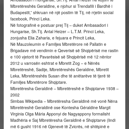
Mbretëreshës Geraldine, e njohur si Trendafili i Bardhë i
Budapestit,” shkruan në një postim të Tij, në rrjetin social
facebook, Princi Leka.
Në fotografinë e postuar prej Tij – duket Ambasadori i
Hungarise, Sh.Tij. Antal Heizer – L.T.M. Princi Leka,
zonjusha Elia Zaharia, e fejuara e Princit Leka,
Në Mauzoleumin e Familjes Mbretërore në Pallatin e
Brigadave më vendimin e Qeverisë së Shqipërisë me rastin
e 100 vjetorit të Pavarësisë së Shqipërisë më 12 nëntor
2012 u varrosën eshtrat e Mbretit Zog – e Nënës
Mbretëreshë, Sadije, Mbretëreshës Geraldine, Mbretit
Leka, Mbretëreshës Susan dhe të anëtarëve të tjerë të
Familjes Mbretërore Shqiptare.
Mbretëresha Geraldinë – Mbretëreshë e Shqiptarve 1938 –
2002
Simbas Wikipedia – Mbretëresha Geraldinë më vonë Nëna
Mbretëreshë Geraldinë ose Kontesha Géraldine Margit
Virginia Olga Mária Apponyi de Nagyappony formalisht
Madhëria e Saj Mbretëresha Geraldinë e Shqiptarve (lindi
më 6 gusht 1916 në Gjenevë të Zvicrës, në shtëpinë e