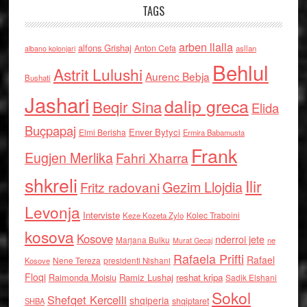
TAGS
arben llalla
alfons Grishaj
Anton Cefa
asllan
albano kolonjari
Behlul
Astrit Lulushi
Aurenc Bebja
Bushati
Jashari
dalip greca
Beqir Sina
Elida
Buçpapaj
Enver Bytyci
Elmi Berisha
Ermira Babamusta
Frank
Eugjen Merlika
Fahri Xharra
shkreli
Ilir
Gezim Llojdia
Fritz radovani
Levonja
Interviste
Kolec Traboini
Keze Kozeta Zylo
kosova
Kosove
nderroi jete
Marjana Bulku
ne
Murat Gecaj
Rafaela Prifti
Rafael
Nene Tereza
Kosove
presidenti Nishani
Floqi
Raimonda Moisiu
Ramiz Lushaj
reshat kripa
Sadik Elshani
Sokol
Shefqet Kercelli
shqiperia
shqiptaret
SHBA