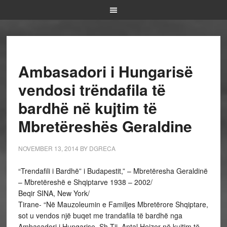
Ambasadori i Hungarisë
vendosi trëndafila të
bardhë në kujtim të
Mbretëreshës Geraldine
NOVEMBER 13, 2014
BY
DGRECA
“Trendafili i Bardhë” i Budapestit,” – Mbretëresha Geraldinë
– Mbretëreshë e Shqiptarve 1938 – 2002/
Beqir SINA, New York/
Tirane- “Në Mauzoleumin e Familjes Mbretërore Shqiptare,
sot u vendos një buqet me trandafila të bardhë nga
Ambasadori i Hungarise, Sh.Tij. Antal Heizer në kujtim të