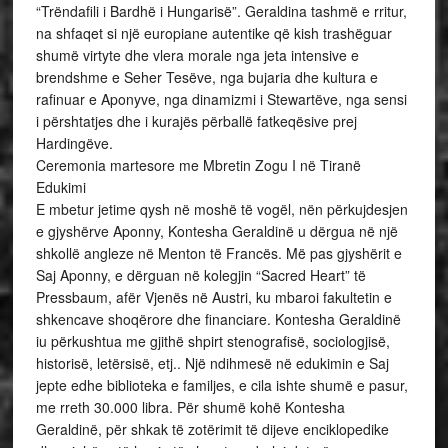
“Trëndafili i Bardhë i Hungarisë”. Geraldina tashmë e rritur,
na shfaqet si një europiane autentike që kish trashëguar
shumë virtyte dhe vlera morale nga jeta intensive e
brendshme e Seher Tesëve, nga bujaria dhe kultura e
rafinuar e Aponyve, nga dinamizmi i Stewartëve, nga sensi
i përshtatjes dhe i kurajës përballë fatkeqësive prej
Hardingëve.
Ceremonia martesore me Mbretin Zogu I në Tiranë
Edukimi
E mbetur jetime qysh në moshë të vogël, nën përkujdesjen
e gjyshërve Aponny, Kontesha Geraldinë u dërgua në një
shkollë angleze në Menton të Francës. Më pas gjyshërit e
Saj Aponny, e dërguan në kolegjin “Sacred Heart” të
Pressbaum, afër Vjenës në Austri, ku mbaroi fakultetin e
shkencave shoqërore dhe financiare. Kontesha Geraldinë
iu përkushtua me gjithë shpirt stenografisë, sociologjisë,
historisë, letërsisë, etj.. Një ndihmesë në edukimin e Saj
jepte edhe biblioteka e familjes, e cila ishte shumë e pasur,
me rreth 30.000 libra. Për shumë kohë Kontesha
Geraldinë, për shkak të zotërimit të dijeve enciklopedike