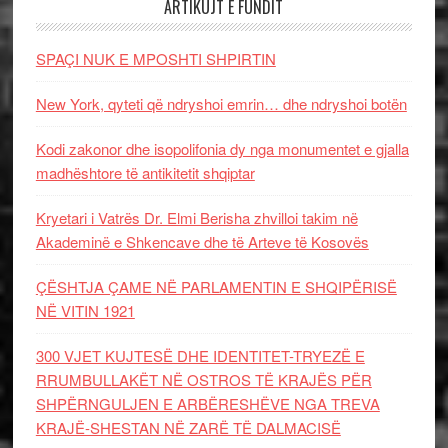
ARTIKUJT E FUNDIT
SPAÇI NUK E MPOSHTI SHPIRTIN
New York, qyteti që ndryshoi emrin… dhe ndryshoi botën
Kodi zakonor dhe isopolifonia dy nga monumentet e gjalla
madhështore të antikitetit shqiptar
Kryetari i Vatrës Dr. Elmi Berisha zhvilloi takim në
Akademinë e Shkencave dhe të Arteve të Kosovës
ÇËSHTJA ÇAME NË PARLAMENTIN E SHQIPËRISË
NË VITIN 1921
300 VJET KUJTESË DHE IDENTITET-TRYEZË E
RRUMBULLAKËT NË OSTROS TË KRAJËS PËR
SHPËRNGULJEN E ARBËRESHËVE NGA TREVA
KRAJË-SHESTAN NË ZARË TË DALMACISË