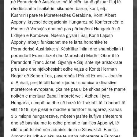
në Perandorinë Austriake, në të cilën kanë gëzuar tituj të
rëndësishëm fisnikërie, sikundër: baron, kont, etj..
Kushriri i pare te Mbretëreshës Geraldinë, Konti Albert
Appony, kryesoi delegacionin Hungarez në Konferencën e
Paqes së Versajës dhe më pas përfaqësoi Hungarinë në
Lidhjen e Kombeve. Ndërsa gjyshi i Saj, Konti Lajosh
Appony, mbajti funksionet më të larta honorifike të
Perandorisë Austriake: si Këshilltar intim dhe shambellan i
perandorit Franc Jozef dhe Mareshal i Madh i Oborrit të
Perandorit Franc Jozef. Gjyshja e Saj ishte një aristokrate
prusiane dhe njëkohësisht edhe vajza e Kontit Herman
Roger dë Seherr Tos, pasardhës i Princit Ernest – Joakim
d’ Anhalt, prej të cilit kanë rrjedhur shumica e dinastive
mbretërore evropiane, çka më pas u bë shkas për të marrë
nofkën e merituar Babai i mbretërve”. Atdheu i tyre,
Hungaria, u copëtua dhe në bazë të Traktatit të Trianonit të
vitit 1919, një pjesë e madhe e territorit hungarez, krahas
3.5 milonë hungarezëve, mbetën jashtë kufijve shtetërorë
dhe së bashku me to edhe pronat e familjes Apponyi, të
cilët u përfshinë nën administrimin e Sllovakisë. Familja
Appony ka lidhje gjaku me të gjitha mbretëritë e Europës.