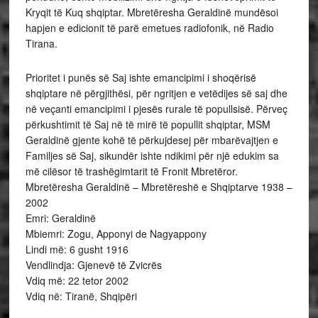
Kryqit të Kuq shqiptar. Mbretëresha Geraldinë mundësoi
hapjen e edicionit të parë emetues radiofonik, në Radio
Tirana.
Prioritet i punës së Saj ishte emancipimi i shoqërisë
shqiptare në përgjithësi, për ngritjen e vetëdijes së saj dhe
në veçanti emancipimi i pjesës rurale të popullsisë. Përveç
përkushtimit të Saj në të mirë të popullit shqiptar, MSM
Geraldinë gjente kohë të përkujdesej për mbarëvajtjen e
Familjes së Saj, sikundër ishte ndikimi për një edukim sa
më cilësor të trashëgimtarit të Fronit Mbretëror.
Mbretëresha Geraldinë – Mbretëreshë e Shqiptarve 1938 –
2002
Emri: Geraldinë
Mbiemri: Zogu, Apponyi de Nagyappony
Lindi më: 6 gusht 1916
Vendlindja: Gjenevë të Zvicrës
Vdiq më: 22 tetor 2002
Vdiq në: Tiranë, Shqipëri