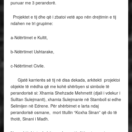
punuar me 3 perandorë.
Projektet e tij dhe që i zbatoi vetë apo nën drejtimin e tij
ndahen ne tri grupime:
a-Ndërtimet e Kultit,
b-Ndërtimet Ushtarake,
c-Ndërtimet Civile.
Gjatë karrierës së tij në disa dekada, arkitekti projektoi
objekte të mëdha që me kohë shërbyen si simbole të
perandorisë si: Xhamia Shehzade Mehmetit (djali i vdekur i
Sulltan Sulejmanit), xhamia Sulejmanie në Stamboll si edhe
Selimijen në Edrene. Për shërbimet e larta ndaj
perandorisë osmane, mori titullin “Koxha Sinan” që do të
thotë, Sinani i Madh.