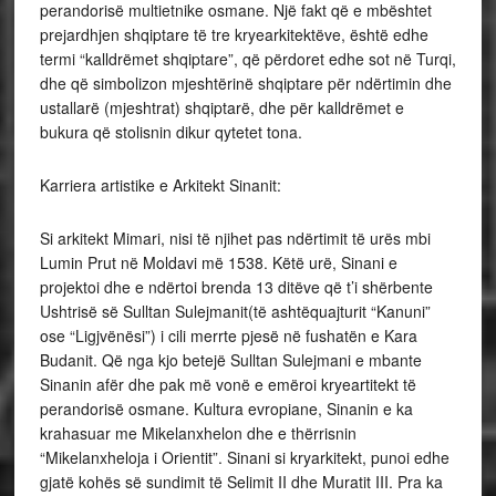
perandorisë multietnike osmane. Një fakt që e mbështet
prejardhjen shqiptare të tre kryearkitektëve, është edhe
termi “kalldrëmet shqiptare”, që përdoret edhe sot në Turqi,
dhe që simbolizon mjeshtërinë shqiptare për ndërtimin dhe
ustallarë (mjeshtrat) shqiptarë, dhe për kalldrëmet e
bukura që stolisnin dikur qytetet tona.
Karriera artistike e Arkitekt Sinanit:
Si arkitekt Mimari, nisi të njihet pas ndërtimit të urës mbi
Lumin Prut në Moldavi më 1538. Këtë urë, Sinani e
projektoi dhe e ndërtoi brenda 13 ditëve që t’i shërbente
Ushtrisë së Sulltan Sulejmanit(të ashtëquajturit “Kanuni”
ose “Ligjvënësi”) i cili merrte pjesë në fushatën e Kara
Budanit. Që nga kjo betejë Sulltan Sulejmani e mbante
Sinanin afër dhe pak më vonë e emëroi kryeartitekt të
perandorisë osmane. Kultura evropiane, Sinanin e ka
krahasuar me Mikelanxhelon dhe e thërrisnin
“Mikelanxheloja i Orientit”. Sinani si kryarkitekt, punoi edhe
gjatë kohës së sundimit të Selimit II dhe Muratit III. Pra ka