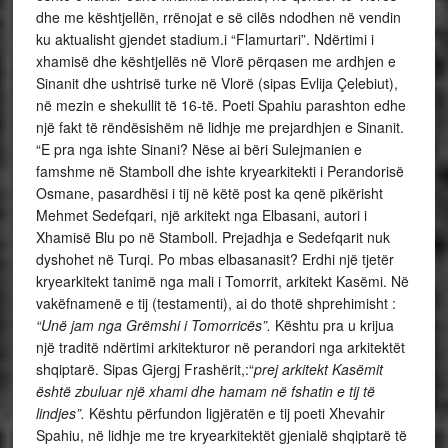
dhe me kështjellën, rrënojat e së cilës ndodhen në vendin
ku aktualisht gjendet stadium.i “Flamurtari”. Ndërtimi i
xhamisë dhe kështjellës në Vlorë përqasen me ardhjen e
Sinanit dhe ushtrisë turke në Vlorë (sipas Evlija Çelebiut),
në mezin e shekullit të 16-të. Poeti Spahiu parashton edhe
një fakt të rëndësishëm në lidhje me prejardhjen e Sinanit.
“E pra nga ishte Sinani? Nëse ai bëri Sulejmanien e
famshme në Stamboll dhe ishte kryearkitekti i Perandorisë
Osmane, pasardhësi i tij në këtë post ka qenë pikërisht
Mehmet Sedefqari, një arkitekt nga Elbasani, autori i
Xhamisë Blu po në Stamboll. Prejadhja e Sedefqarit nuk
dyshohet në Turqi. Po mbas elbasanasit? Erdhi një tjetër
kryearkitekt tanimë nga mali i Tomorrit, arkitekt Kasëmi. Në
vakëfnamenë e tij (testamenti), ai do thotë shprehimisht :
“Unë jam nga Grëmshi i Tomorricës”.
Kështu pra u krijua
një traditë ndërtimi arkitekturor në perandori nga arkitektët
shqiptarë. Sipas Gjergj Frashërit,:“
prej arkitekt Kasëmit
është zbuluar një xhami dhe hamam në fshatin e tij të
lindjes”.
Kështu përfundon ligjëratën e tij poeti Xhevahir
Spahiu, në lidhje me tre kryearkitektët gjenialë shqiptarë të