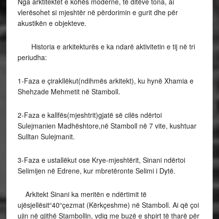
Nga arktitektet e kohës moderne, të ditëve tona, ai
vlerësohet si mjeshtër në përdorimin e gurit dhe për
akustikën e objekteve.
Historia e arkitekturës e ka ndarë aktivitetin e tij në tri
periudha:
1-Faza e çirakllëkut(ndihmës arkitekt), ku hynë Xhamia e
Shehzade Mehmetit në Stamboll.
2-Faza e kallfës(mjeshtrit)gjatë së cilës ndërtoi
Sulejmanien Madhështore,në Stamboll në 7 vite, kushtuar
Sulltan Sulejmanit.
3-Faza e ustallëkut ose Krye-mjeshtërit, Sinani ndërtoi
Selimijen në Edrene, kur mbretëronte Selimi i Dytë.
Arkitekt Sinani ka meritën e ndërtimit të
ujësjellësit“40“çezmat (Kërkçeshme) në Stamboll. Ai që çoi
ujin në gjithë Stambollin, vdiq me buzë e shpirt të tharë për