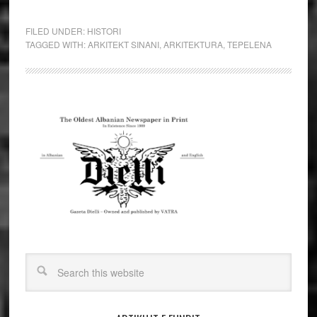
FILED UNDER:
HISTORI
TAGGED WITH:
ARKITEKT SINANI
,
ARKITEKTURA
,
TEPELENA