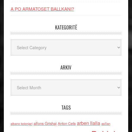
A PO ARMATOSET BALLKANI?
KATEGORITË
Kategoritë
ARKIV
Arkiv
TAGS
arben llalla
alfons Grishaj
Anton Cefa
asllan
albano kolonjari