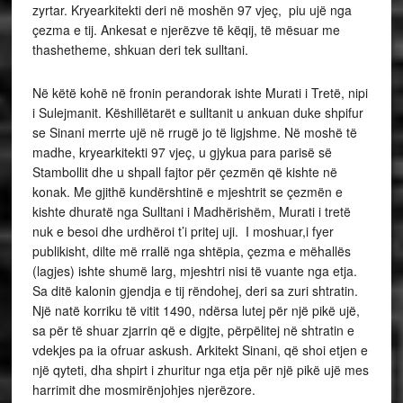
zyrtar. Kryearkitekti deri në moshën 97 vjeç, piu ujë nga
çezma e tij. Ankesat e njerëzve të këqij, të mësuar me
thashetheme, shkuan deri tek sulltani.
Në këtë kohë në fronin perandorak ishte Murati i Tretë, nipi
i Sulejmanit. Këshillëtarët e sulltanit u ankuan duke shpifur
se Sinani merrte ujë në rrugë jo të ligjshme. Në moshë të
madhe, kryearkitekti 97 vjeç, u gjykua para parisë së
Stambollit dhe u shpall fajtor për çezmën që kishte në
konak. Me gjithë kundërshtinë e mjeshtrit se çezmën e
kishte dhuratë nga Sulltani i Madhërishëm, Murati i tretë
nuk e besoi dhe urdhëroi t’i pritej uji. I moshuar,i fyer
publikisht, dilte më rrallë nga shtëpia, çezma e mëhallës
(lagjes) ishte shumë larg, mjeshtri nisi të vuante nga etja.
Sa ditë kalonin gjendja e tij rëndohej, deri sa zuri shtratin.
Një natë korriku të vitit 1490, ndërsa lutej për një pikë ujë,
sa për të shuar zjarrin që e digjte, përpëlitej në shtratin e
vdekjes pa ia ofruar askush. Arkitekt Sinani, që shoi etjen e
një qyteti, dha shpirt i zhuritur nga etja për një pikë ujë mes
harrimit dhe mosmirënjohjes njerëzore.