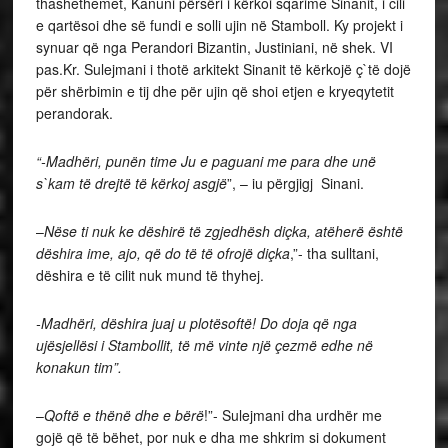
thashethemet, Kanuni përsëri i kërkoi sqarime Sinanit, i cili
e qartësoi dhe së fundi e solli ujin në Stamboll. Ky projekt i
synuar që nga Perandori Bizantin, Justiniani, në shek. VI
pas.Kr. Sulejmani i thotë arkitekt Sinanit të kërkojë ç`të dojë
për shërbimin e tij dhe për ujin që shoi etjen e kryeqytetit
perandorak.
“-Madhëri, punën time Ju e paguani me para dhe unë
s`kam të drejtë të kërkoj asgjë
”, – iu përgjigj Sinani.
–
Nëse ti nuk ke dëshirë të zgjedhësh diçka, atëherë është
dëshira ime, ajo, që do të të ofrojë diçka
,”- tha sulltani,
dëshira e të cilit nuk mund të thyhej.
-Madhëri, dëshira juaj u plotësoftë! Do doja që nga
ujësjellësi i Stambollit, të më vinte një çezmë edhe në
konakun tim”.
–
Qoftë e thënë dhe e bërë
!”- Sulejmani dha urdhër me
gojë që të bëhet, por nuk e dha me shkrim si dokument