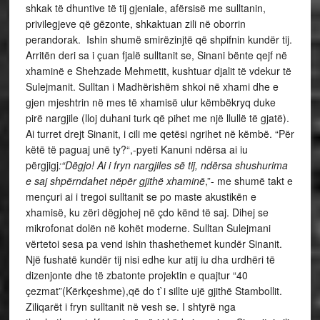
shkak të dhuntive të tij gjeniale, afërsisë me sulltanin,
privilegjeve që gëzonte, shkaktuan zili në oborrin
perandorak. Ishin shumë smirëzinjtë që shpifnin kundër tij.
Arritën deri sa i çuan fjalë sulltanit se, Sinani bënte qejf në
xhaminë e Shehzade Mehmetit, kushtuar djalit të vdekur të
Sulejmanit. Sulltan i Madhërishëm shkoi në xhami dhe e
gjen mjeshtrin në mes të xhamisë ulur këmbëkryq duke
pirë nargjile (lloj duhani turk që pihet me një llullë të gjatë).
Ai turret drejt Sinanit, i cili me qetësi ngrihet në këmbë. “Për
këtë të paguaj unë ty?“,-pyeti Kanuni ndërsa ai iu
përgjigj
:“Dëgjo! Ai i fryn nargjiles së tij, ndërsa shushurima
e saj shpërndahet nëpër gjithë xhaminë
,”- me shumë takt e
mençuri ai i tregoi sulltanit se po maste akustikën e
xhamisë, ku zëri dëgjohej në çdo kënd të saj. Dihej se
mikrofonat dolën në kohët moderne. Sulltan Sulejmani
vërtetoi sesa pa vend ishin thashethemet kundër Sinanit.
Një fushatë kundër tij nisi edhe kur atij iu dha urdhëri të
dizenjonte dhe të zbatonte projektin e quajtur “40
çezmat”(Kërkçeshme),që do t`i sillte ujë gjithë Stambollit.
Ziliqarët i fryn sulltanit në vesh se. I shtyrë nga