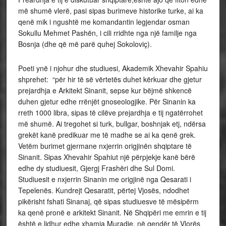
më shumë vlerë, pasi sipas burimeve historike turke, ai ka
qenë mik i ngushtë me komandantin legjendar osman
Sokullu Mehmet Pashën, i cili rridhte nga një familje nga
Bosnja (dhe që më parë quhej Sokoloviç).
Poeti ynë i njohur dhe studiuesi, Akademik Xhevahir Spahiu
shprehet: “për hir të së vërtetës duhet kërkuar dhe gjetur
prejardhja e Arkitekt Sinanit, sepse kur bëjmë shkencë
duhen gjetur edhe rrënjët gnoseologjike. Për Sinanin ka
rreth 1000 libra, sipas të cilëve prejardhja e tij ngatërrohet
më shumë. Ai tregohet si turk, bullgar, boshnjak etj, ndërsa
grekët kanë predikuar me të madhe se ai ka qenë grek.
Vetëm burimet gjermane nxjerrin origjinën shqiptare të
Sinanit. Sipas Xhevahir Spahiut një përpjekje kanë bërë
edhe dy studiuesit, Gjergj Frashëri dhe Sul Domi.
Studiuesit e nxjerrin Sinanin me origjinë nga Qesarati i
Tepelenës. Kundrejt Qesaratit, përtej Vjosës, ndodhet
pikërisht fshati Sinanaj, që sipas studiuesve të mësipërm
ka qenë pronë e arkitekt Sinanit. Në Shqipëri me emrin e tij
është e lidhur edhe xhamia Muradie, në qendër të Vlorës