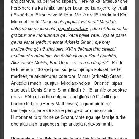
shqiptarëve, na përmend shpesh. Herë na ka lartësuar dhe
herë-herë na ka fshikulluar për kokat që ka nxjerrë ky truall
në shërbim të kombeve të tjera. Me të drejtë shkrimtari Kim
Mehmeti thotë
:“
Ne jemi një popull i vetmuar
”.Mund të
shtojmë se ne jemi një
“popull i grabitur
”, dhe historia na ka
grabitur dhe mohuar ata që i kemi pjellë vetë. Nga të parët
që na është vjedhur, është Arkitekt Sinani, një prej
arkitektëve që në shekullin XVI mëkëmbi dhe civilizoi
arkitekurën orientale. Na është vjedhur Sami Frashëri,
Aleksandër Moisiu, Karl Gega…e sa e sa të tjerë”.
Por le
të kthehemi 430 vjet pas, kur jetoi një nga kolosët më të
mëdhenj të arkitekturës botërore, Mimar (arkitekt) Sinani.
Arkitekti i madh i quajtur “Mikelanxheloja i Orientit”, sipas
studiuesit Denis Sharp, Sinani lindi në një familje ortodokse
greke. Këtu nis edhe enigma e origjinës së tij, i cili nga
burime të tjere,(Henry Maththwes) e quan bir të një
familjeje kristiane që kishte përzgjedhur masonizmin.
Historianët turq thonë se Sinani, vinte nga një familje turke
dhe aktualisht trajtohet si një arkitekt turko-osmanlli.
Preardhja e tij e diskutuar shqiptare,është ajo që fiton edhe