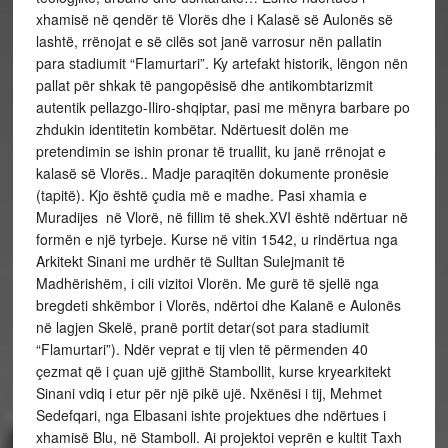
xhamisë në qendër të Vlorës dhe i Kalasë së Aulonës së
lashtë, rrënojat e së cilës sot janë varrosur nën pallatin
para stadiumit “Flamurtari”. Ky artefakt historik, lëngon nën
pallat për shkak të pangopësisë dhe antikombtarizmit
autentik pellazgo-Iliro-shqiptar, pasi me mënyra barbare po
zhdukin identitetin kombëtar. Ndërtuesit dolën me
pretendimin se ishin pronar të truallit, ku janë rrënojat e
kalasë së Vlorës.. Madje paraqitën dokumente pronësie
(tapitë). Kjo është çudia më e madhe. Pasi xhamia e
Muradijes në Vlorë, në fillim të shek.XVI është ndërtuar në
formën e një tyrbeje. Kurse në vitin 1542, u rindërtua nga
Arkitekt Sinani me urdhër të Sulltan Sulejmanit të
Madhërishëm, i cili vizitoi Vlorën. Me gurë të sjellë nga
bregdeti shkëmbor i Vlorës, ndërtoi dhe Kalanë e Aulonës
në lagjen Skelë, pranë portit detar(sot para stadiumit
“Flamurtari”). Ndër veprat e tij vlen të përmenden 40
çezmat që i çuan ujë gjithë Stambollit, kurse kryearkitekt
Sinani vdiq i etur për një pikë ujë. Nxënësi i tij, Mehmet
Sedefqari, nga Elbasani ishte projektues dhe ndërtues i
xhamisë Blu, në Stamboll. Ai projektoi veprën e kultit Taxh