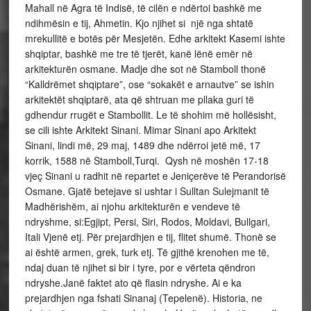
Mahall në Agra të Indisë, të cilën e ndërtoi bashkë me
ndihmësin e tij, Ahmetin. Kjo njihet si një nga shtatë
mrekullitë e botës për Mesjetën. Edhe arkitekt Kasemi ishte
shqiptar, bashkë me tre të tjerët, kanë lënë emër në
arkitekturën osmane. Madje dhe sot në Stamboll thonë
“Kalldrëmet shqiptare”, ose “sokakët e arnautve” se ishin
arkitektët shqiptarë, ata që shtruan me pllaka guri të
gdhendur rrugët e Stambollit. Le të shohim më hollësisht,
se cili ishte Arkitekt Sinani. Mimar Sinani apo Arkitekt
Sinani, lindi më, 29 maj, 1489 dhe ndërroi jetë më, 17
korrik, 1588 në Stamboll,Turqi. Qysh në moshën 17-18
vjeç Sinani u radhit në repartet e Jeniçerëve të Perandorisë
Osmane. Gjatë betejave si ushtar i Sulltan Sulejmanit të
Madhërishëm, ai njohu arkitekturën e vendeve të
ndryshme, si:Egjipt, Persi, Siri, Rodos, Moldavi, Bullgari,
Itali Vjenë etj. Për prejardhjen e tij, flitet shumë. Thonë se
ai është armen, grek, turk etj. Të gjithë krenohen me të,
ndaj duan të njihet si bir i tyre, por e vërteta qëndron
ndryshe.Janë faktet ato që flasin ndryshe. Ai e ka
prejardhjen nga fshati Sinanaj (Tepelenë). Historia, ne