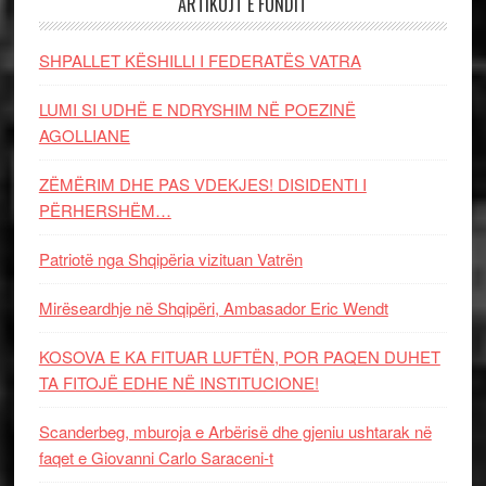
ARTIKUJT E FUNDIT
SHPALLET KËSHILLI I FEDERATËS VATRA
LUMI SI UDHË E NDRYSHIM NË POEZINË
AGOLLIANE
ZËMËRIM DHE PAS VDEKJES! DISIDENTI I
PËRHERSHËM…
Patriotë nga Shqipëria vizituan Vatrën
Mirëseardhje në Shqipëri, Ambasador Eric Wendt
KOSOVA E KA FITUAR LUFTËN, POR PAQEN DUHET
TA FITOJË EDHE NË INSTITUCIONE!
Scanderbeg, mburoja e Arbërisë dhe gjeniu ushtarak në
faqet e Giovanni Carlo Saraceni-t