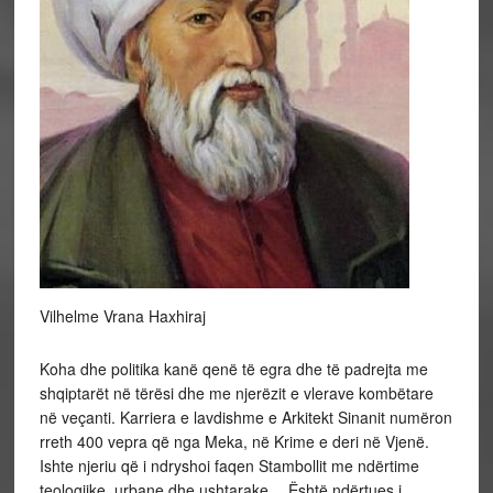
Vilhelme Vrana Haxhiraj
Koha dhe politika kanë qenë të egra dhe të padrejta me
shqiptarët në tërësi dhe me njerëzit e vlerave kombëtare
në veçanti. Karriera e lavdishme e Arkitekt Sinanit numëron
rreth 400 vepra që nga Meka, në Krime e deri në Vjenë.
Ishte njeriu që i ndryshoi faqen Stambollit me ndërtime
teologjike, urbane dhe ushtarake… Është ndërtues i