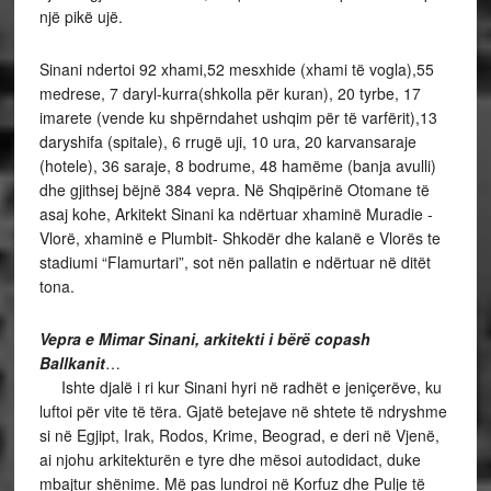
një pikë ujë.
Sinani ndertoi 92 xhami,52 mesxhide (xhami të vogla),55
medrese, 7 daryl-kurra(shkolla për kuran), 20 tyrbe, 17
imarete (vende ku shpërndahet ushqim për të varfërit),13
daryshifa (spitale), 6 rrugë uji, 10 ura, 20 karvansaraje
(hotele), 36 saraje, 8 bodrume, 48 hamëme (banja avulli)
dhe gjithsej bëjnë 384 vepra. Në Shqipërinë Otomane të
asaj kohe, Arkitekt Sinani ka ndërtuar xhaminë Muradie -
Vlorë, xhaminë e Plumbit- Shkodër dhe kalanë e Vlorës te
stadiumi “Flamurtari”, sot nën pallatin e ndërtuar në ditët
tona.
Vepra e Mimar Sinani, arkitekti i bërë copash
Ballkanit
…
Ishte djalë i ri kur Sinani hyri në radhët e jeniçerëve, ku
luftoi për vite të tëra. Gjatë betejave në shtete të ndryshme
si në Egjipt, Irak, Rodos, Krime, Beograd, e deri në Vjenë,
ai njohu arkitekturën e tyre dhe mësoi autodidact, duke
mbajtur shënime. Më pas lundroi në Korfuz dhe Pulje të