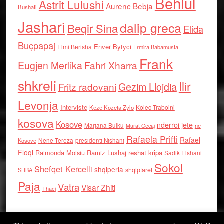
Behlul
Astrit Lulushi
Aurenc Bebja
Bushati
Jashari
dalip greca
Beqir Sina
Elida
Buçpapaj
Enver Bytyci
Elmi Berisha
Ermira Babamusta
Frank
Eugjen Merlika
Fahri Xharra
shkreli
Ilir
Gezim Llojdia
Fritz radovani
Levonja
Interviste
Kolec Traboini
Keze Kozeta Zylo
kosova
Kosove
nderroi jete
Marjana Bulku
ne
Murat Gecaj
Rafaela Prifti
Rafael
Nene Tereza
Kosove
presidenti Nishani
Floqi
Raimonda Moisiu
Ramiz Lushaj
reshat kripa
Sadik Elshani
Sokol
Shefqet Kercelli
shqiperia
shqiptaret
SHBA
Paja
Vatra
Visar Zhiti
Thaci