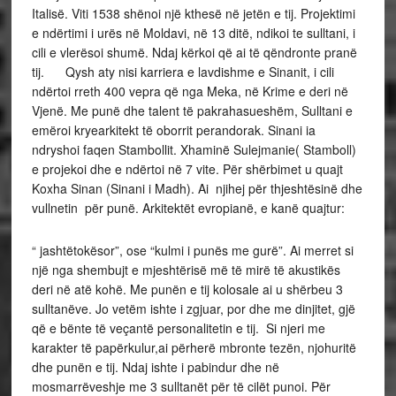
Italisë. Viti 1538 shënoi një kthesë në jetën e tij. Projektimi
e ndërtimi i urës në Moldavi, në 13 ditë, ndikoi te sulltani, i
cili e vlerësoi shumë. Ndaj kërkoi që ai të qëndronte pranë
tij. Qysh aty nisi karriera e lavdishme e Sinanit, i cili
ndërtoi rreth 400 vepra që nga Meka, në Krime e deri në
Vjenë. Me punë dhe talent të pakrahasueshëm, Sulltani e
emëroi kryearkitekt të oborrit perandorak. Sinani ia
ndryshoi faqen Stambollit. Xhaminë Sulejmanie( Stamboll)
e projekoi dhe e ndërtoi në 7 vite. Për shërbimet u quajt
Koxha Sinan (Sinani i Madh). Ai njihej për thjeshtësinë dhe
vullnetin për punë. Arkitektët evropianë, e kanë quajtur:
“ jashtëtokësor”, ose “kulmi i punës me gurë”. Ai merret si
një nga shembujt e mjeshtërisë më të mirë të akustikës
deri në atë kohë. Me punën e tij kolosale ai u shërbeu 3
sulltanëve. Jo vetëm ishte i zgjuar, por dhe me dinjitet, gjë
që e bënte të veçantë personalitetin e tij. Si njeri me
karakter të papërkulur,ai përherë mbronte tezën, njohuritë
dhe punën e tij. Ndaj ishte i pabindur dhe në
mosmarrëveshje me 3 sulltanët për të cilët punoi. Për