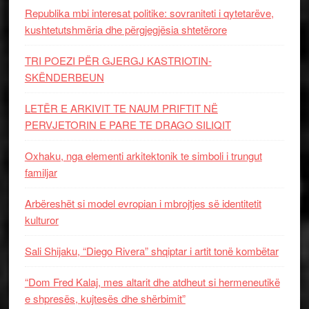
Republika mbi interesat politike: sovraniteti i qytetarëve,
kushtetutshmëria dhe përgjegjësia shtetërore
TRI POEZI PËR GJERGJ KASTRIOTIN-
SKËNDERBEUN
LETËR E ARKIVIT TE NAUM PRIFTIT NË
PERVJETORIN E PARE TE DRAGO SILIQIT
Oxhaku, nga elementi arkitektonik te simboli i trungut
familjar
Arbëreshët si model evropian i mbrojtjes së identitetit
kulturor
Sali Shijaku, “Diego Rivera” shqiptar i artit tonë kombëtar
“Dom Fred Kalaj, mes altarit dhe atdheut si hermeneutikë
e shpresës, kujtesës dhe shërbimit”