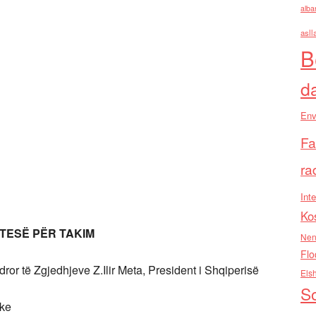
alba
asll
B
d
Env
Fa
ra
Inte
Ko
TESË PËR TAKIM
Nen
Flo
ndror të Zgjedhjeve Z.Ilir Meta, President i Shqiperisë
Els
So
ike