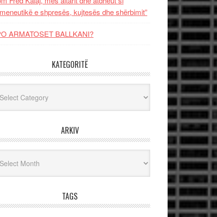
m Fred Kalaj, mes altarit dhe atdheut si
meneutikë e shpresës, kujtesës dhe shërbimit”
PO ARMATOSET BALLKANI?
KATEGORITË
egoritë
ARKIV
iv
TAGS