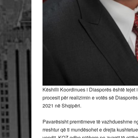
Këshilli Koordinues i Diasporës është tejet
procesit për realizimin e votës së Diasporës
2021 në Shqipëri.
Pavarësisht premtimeve të vazhdueshme nga
rreshtur që ti mundësohet e drejta kushtetue
vendit, KQZ edhe njëhere po zvarrit të gjit