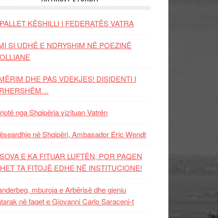
PALLET KËSHILLI I FEDERATËS VATRA
MI SI UDHË E NDRYSHIM NË POEZINË
OLLIANE
MËRIM DHE PAS VDEKJES! DISIDENTI I
ËRHERSHËM…
riotë nga Shqipëria vizituan Vatrën
ëseardhje në Shqipëri, Ambasador Eric Wendt
SOVA E KA FITUAR LUFTËN, POR PAQEN
HET TA FITOJË EDHE NË INSTITUCIONE!
nderbeg, mburoja e Arbërisë dhe gjeniu
tarak në faqet e Giovanni Carlo Saraceni-t