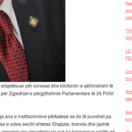
Rep
qyt
sht
TR
SK
LE
PE
Oxh
tru
 i shqetësuar për vonesat dhe bllokimin e qëllimshem të
Arb
 për Zgjedhjet e përgjithshme Parlamentare të 25 Prillit
iden
Sal
 ana e institucioneve përkatese se do të punohet pa
ko
se e votes secilit shtetas Shqiptar, brenda dhe jashtë
he procesin me arsyetimin se nuk ka konsensus politik që