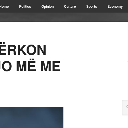
Home
Politics
Opinion
Culture
Sports
Economy
KËRKON
JO MË ME