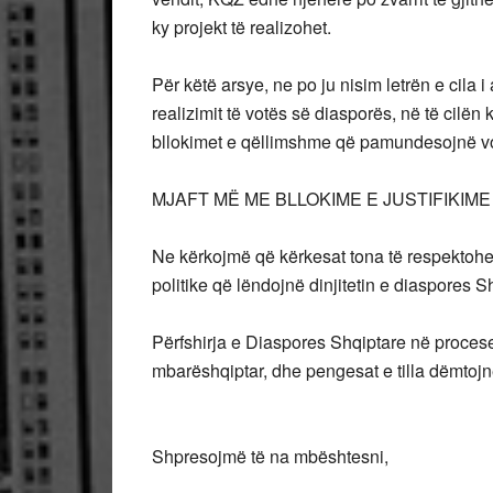
ky projekt të realizohet.
Për këtë arsye, ne po ju nisim letrën e cila i
realizimit të votës së diasporës, në të cilën
bllokimet e qëllimshme që pamundesojnë v
MJAFT MË ME BLLOKIME E JUSTIFIKIME
Ne kërkojmë që kërkesat tona të respektohen
politike që lëndojnë dinjitetin e diaspores S
Përfshirja e Diaspores Shqiptare në proces
mbarëshqiptar, dhe pengesat e tilla dëmtoj
Shpresojmë të na mbështesni,