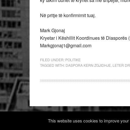
ky takim duhet të kryhet sa më shpejtë, mun
Në pritje të konfirmimit tuaj.
Mark Gjonaj
Kryetar i Këshillit Koordinues të Diasporës
Markgjonaj1@gmail.com
FILED UNDER:
POLITIKE
TAGGED WITH:
DASPORA KERN ZGJIDHJE
,
LETER DR
This website uses cookies to improve your e