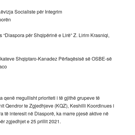
ëvizja Socialiste për Integrim
sporën
 “Diaspora për Shqipërinë e Lirë” Z. Lirim Krasniqi,
Avokateve Shqiptaro-Kanadez Përfaqësisë së OSBE-së
aco
qenë rregullisht prioriteti i të gjithë grupeve të
nit Qendror te Zgjedhjeve (KQZ), Keshilli Koordinues i
 të interesit në Diasporë, ka marre pjesë aktive në
r zgjedhjet e 25 prillit 2021.