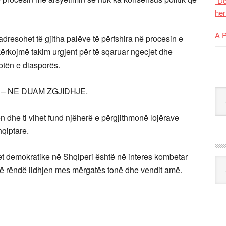
“Do
her
A 
 adresohet të gjitha palëve të përfshira në procesin e
 kërkojmë takim urgjent për të sqaruar ngecjet dhe
otën e diasporës.
 – NE DUAM ZGJIDHJE.
Kat
 dhe ti vihet fund njëherë e përgjithmonë lojërave
hqiptare.
et demokratike në Shqiperi është në interes kombetar
Ark
në rëndë lidhjen mes mërgatës tonë dhe vendit amë.