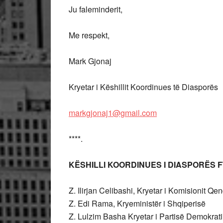
Ju faleminderit,
Me respekt,
Mark Gjonaj
Kryetar i Këshillit Koordinues të Diasporës
markgjonaj1@gmail.com
****.
KËSHILLI KOORDINUES I DIASPORËS
F
Z. Ilirjan Celibashi, Kryetar i Komisionit Qe
Z. Edi Rama, Kryeministër i Shqiperisë
Z. Lulzim Basha Kryetar i Partisë Demokrat