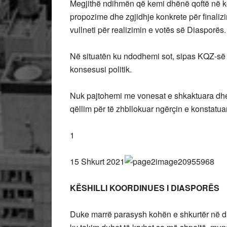
Megjithë ndihmën që kemi dhënë qoftë në k
propozime dhe zgjidhje konkrete për finalizi
vullneti për realizimin e votës së Diasporës.
Në situatën ku ndodhemi sot, sipas KQZ-së k
konsesusi politik.
Nuk pajtohemi me vonesat e shkaktuara dhe p
qëllim për të zhbllokuar ngërçin e konstatua
1
15 Shkurt 2021
KËSHILLI KOORDINUES I DIASPORËS
Duke marrë parasysh kohën e shkurtër në dis