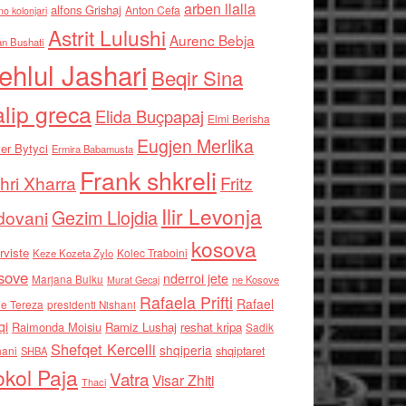
arben llalla
alfons Grishaj
Anton Cefa
no kolonjari
Astrit Lulushi
Aurenc Bebja
an Bushati
ehlul Jashari
Beqir Sina
alip greca
Elida Buçpapaj
Elmi Berisha
Eugjen Merlika
er Bytyci
Ermira Babamusta
Frank shkreli
hri Xharra
Fritz
Ilir Levonja
Gezim Llojdia
dovani
kosova
rviste
Kolec Traboini
Keze Kozeta Zylo
sove
nderroi jete
Marjana Bulku
ne Kosove
Murat Gecaj
Rafaela Prifti
Rafael
e Tereza
presidenti Nishani
qi
Raimonda Moisiu
Ramiz Lushaj
reshat kripa
Sadik
Shefqet Kercelli
shqiperia
hani
shqiptaret
SHBA
kol Paja
Vatra
Visar Zhiti
Thaci