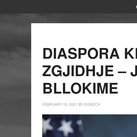
DIASPORA 
ZGJIDHJE – 
BLLOKIME
FEBRUARY 16, 2021
BY
DGRECA