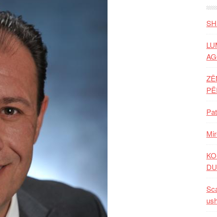
SH
LU
AG
ZË
P
Pat
Mir
KO
DU
Sca
ush