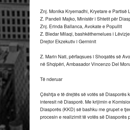
Znj. Monika Kryemadhi, Kryetare e Partisë L
Z. Pandeli Majko, Ministër i Shtetit për Dia
Znj. Erinda Ballanca, Avokate e Popullit
Z. Bledar Milaqi, bashkëthemelues i Lëvizjes
Drejtor Ekzekutiv i Germinit
Z. Marin Nati, përfaqsues i Shoqatës së 
në Shqipëri, Ambasador Vincenzo Del Mon
Të nderuar
Çështja e të drejtës së votës së Diasporës ka 
interesit në Diasporë. Me krijimin e Komisio
Diasporës (KKD) së bashku me grupet e tjera
procesin e realizimit të votës së Diasporës pë