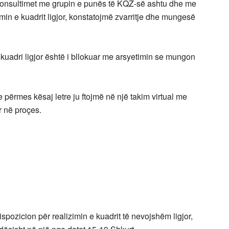
onsultimet me grupin e punës të KQZ-së ashtu dhe me
min e kuadrit ligjor, konstatojmë zvarritje dhe mungesë
uadri ligjor është i bllokuar me arsyetimin se mungon
ërmes kësaj letre ju ftojmë në një takim virtual me
r në proçes.
pozicion për realizimin e kuadrit të nevojshëm ligjor,