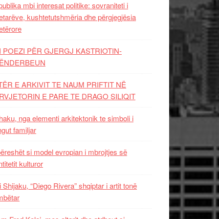
ublika mbi interesat politike: sovraniteti i
etarëve, kushtetutshmëria dhe përgjegjësia
etërore
I POEZI PËR GJERGJ KASTRIOTIN-
ËNDERBEUN
TËR E ARKIVIT TE NAUM PRIFTIT NË
RVJETORIN E PARE TE DRAGO SILIQIT
aku, nga elementi arkitektonik te simboli i
ngut familjar
ëreshët si model evropian i mbrojtjes së
titetit kulturor
i Shijaku, “Diego Rivera” shqiptar i artit tonë
mbëtar