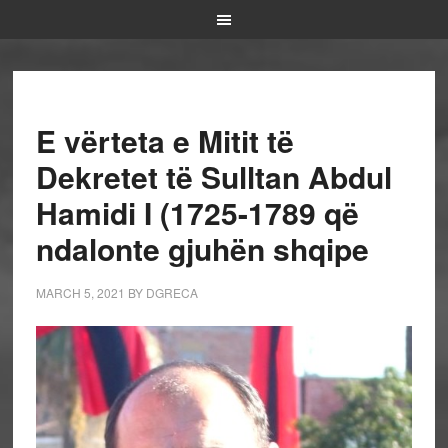
E vërteta e Mitit të
Dekretet të Sulltan Abdul
Hamidi I (1725-1789 që
ndalonte gjuhën shqipe
MARCH 5, 2021
BY
DGRECA