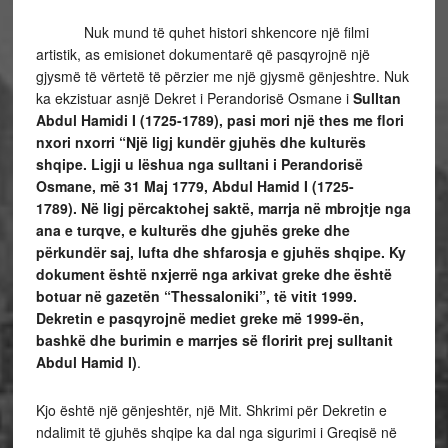
Nuk mund të quhet histori shkencore një filmi
artistik, as emisionet dokumentarë që pasqyrojnë një
gjysmë të vërtetë të përzier me një gjysmë gënjeshtre. Nuk
ka ekzistuar asnjë Dekret i Perandorisë Osmane i
Sulltan
Abdul Hamidi I (1725-1789), pa
si mori një thes me flori
nxori
nxorri “Një ligj kundër gjuhës dhe kulturës
shqipe. Ligji u lëshua nga sulltani i Perandorisë
Osmane, më 31 Maj 1779, Abdul Hamid I (1725-
1789).
Në ligj përcaktohej saktë, marrja në mbrojtje nga
ana e turqve, e kulturës dhe gjuhës greke dhe
përkundër saj, lufta dhe shfarosja e gjuhës shqipe. Ky
dokument është nxjerrë nga arkivat greke dhe është
botuar në gazetën “Thessaloniki”, të vitit 1999.
Dekretin e pasqyrojnë mediet greke më 1999-ën,
bashkë dhe burimin e marrjes së floririt prej sulltanit
Abdul Hamid I)
.
Kjo është një gënjeshtër, një Mit. Shkrimi për Dekretin e
ndalimit të gjuhës shqipe ka dal nga sigurimi i Greqisë në