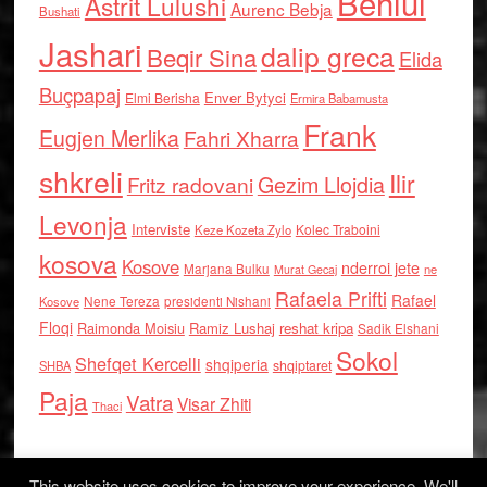
Behlul
Astrit Lulushi
Aurenc Bebja
Bushati
Jashari
dalip greca
Beqir Sina
Elida
Buçpapaj
Enver Bytyci
Elmi Berisha
Ermira Babamusta
Frank
Eugjen Merlika
Fahri Xharra
shkreli
Ilir
Gezim Llojdia
Fritz radovani
Levonja
Interviste
Kolec Traboini
Keze Kozeta Zylo
kosova
Kosove
nderroi jete
Marjana Bulku
ne
Murat Gecaj
Rafaela Prifti
Rafael
Nene Tereza
Kosove
presidenti Nishani
Floqi
Raimonda Moisiu
Ramiz Lushaj
reshat kripa
Sadik Elshani
Sokol
Shefqet Kercelli
shqiperia
shqiptaret
SHBA
Paja
Vatra
Visar Zhiti
Thaci
This website uses cookies to improve your experience. We'll