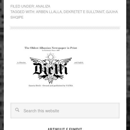
FILED UNDER:
ANALIZA
TAGGED WITH:
ARBEN LLALLA
,
DEKRETET E SULLTANIT
,
GJUHA
SHQIPE
ARTIKUJT E FUNDIT