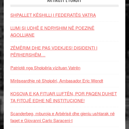
SHPALLET KËSHILLI I FEDERATËS VATRA
LUMI SI UDHË E NDRYSHIM NË POEZINË
AGOLLIANE
ZËMËRIM DHE PAS VDEKJES! DISIDENTI I
PËRHERSHËM…
Patriotë nga Shqipëria vizituan Vatrën
Mirëseardhje në Shqipëri, Ambasador Eric Wendt
KOSOVA E KA FITUAR LUFTËN, POR PAQEN DUHET
TA FITOJË EDHE NË INSTITUCIONE!
Scanderbeg, mburoja e Arbërisë dhe gjeniu ushtarak në
faqet e Giovanni Carlo Saraceni-t