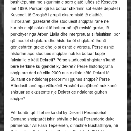
bashkëpunim me sigurimin e serb gjatë luftës së Kosovës
më 1999. Personi që ka botuar shkrimin sot është deputet i
Kuvendit të Greqisë i grupit ekstremistë të djathtë.
Historianët, gazetarët dhe studiuesit shqiptar ranë në
kurthin e një shkrimi të botuar në një revistë greke, të
përkthyer nga Arben Llalla dhe interpretuar si falsifikim, por
që mediet shqiptare dhe historianët shqiptarë thonë
gënjeshtrën greke dhe jo si është e vërteta. Përse asnjë
historian apo studiues shqiptar nuk ka botuar kopje
faksimile e këtij Dekreti? Përse studiuesit shqiptar s’kanë
bërë kërkime ku gjendet ky dekret? Përse historiografia
shqiptare deri në vitin 2000 nuk e dinte këtë Dekret të
Sulltanit që ndalohej përdorimi i gjuhës shqipe? Përse
Rilindasit tanë nga vëllezërit Frashëri asnjëherë nuk kanë
shkruar se ekzistonte një Dekret që ndalonte gjuhën
shqipe?
Për kohën që flitet se ka dal ky Dekret i Perandorisë
Osmane shqiptarët ishin shtylla e kësaj Perandorie duke
përmendur Ali Pash Tepelenën, dinastinë Bushatllinjve, në