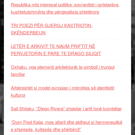
Republika mbi interesat politike: sovraniteti i qytetarëve,
kushtetutshmëria dhe përgjegjësia shtetërore
TRI POEZI PËR GJERGJ KASTRIOTIN-
SKËNDERBEUN
LETËR E ARKIVIT TE NAUM PRIFTIT NË
PERVJETORIN E PARE TE DRAGO SILIQIT
Oxhaku, nga elementi arkitektonik te simboli i trungut
familjar
Arbëreshët si model evropian i mbrojtjes së identitetit
kulturor
Sali Shijaku, “Diego Rivera” shqiptar i artit tonë kombëtar
“Dom Fred Kalaj, mes altarit dhe atdheut si hermeneutikë
e shpresës, kujtesës dhe shërbimit”