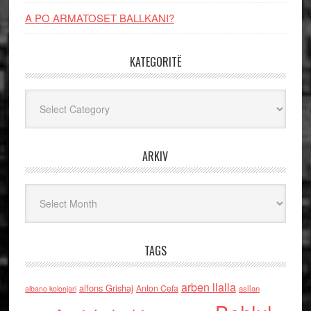
A PO ARMATOSET BALLKANI?
KATEGORITË
Kategoritë
ARKIV
Arkiv
TAGS
arben llalla
alfons Grishaj
Anton Cefa
asllan
albano kolonjari