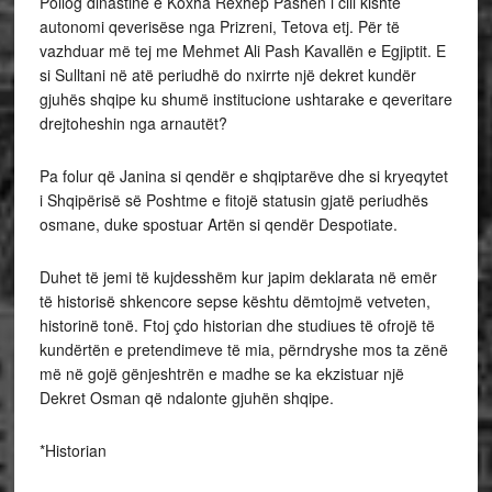
Pollog dinastinë e Koxha Rexhep Pashën i cili kishte
autonomi qeverisëse nga Prizreni, Tetova etj. Për të
vazhduar më tej me Mehmet Ali Pash Kavallën e Egjiptit. E
si Sulltani në atë periudhë do nxirrte një dekret kundër
gjuhës shqipe ku shumë institucione ushtarake e qeveritare
drejtoheshin nga arnautët?
Pa folur që Janina si qendër e shqiptarëve dhe si kryeqytet
i Shqipërisë së Poshtme e fitojë statusin gjatë periudhës
osmane, duke spostuar Artën si qendër Despotiate.
Duhet të jemi të kujdesshëm kur japim deklarata në emër
të historisë shkencore sepse kështu dëmtojmë vetveten,
historinë tonë. Ftoj çdo historian dhe studiues të ofrojë të
kundërtën e pretendimeve të mia, përndryshe mos ta zënë
më në gojë gënjeshtrën e madhe se ka ekzistuar një
Dekret Osman që ndalonte gjuhën shqipe.
*Historian