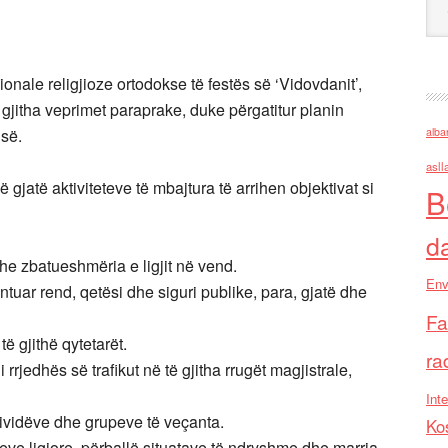
ionale religjioze ortodokse të festës së ‘Vidovdanit’,
jitha veprimet paraprake, duke përgatitur planin
isë.
alba
asll
 gjatë aktiviteteve të mbajtura të arrihen objektivat si
B
d
dhe zbatueshmëria e ligjit në vend.
Env
ntuar rend, qetësi dhe siguri publike, para, gjatë dhe
Fa
 të gjithë qytetarët.
ra
 rrjedhës së trafikut në të gjitha rrugët magjistrale,
Inte
ndividëve dhe grupeve të veçanta.
Ko
ve ligjore, përballë situatave të ndryshme dhe marrja