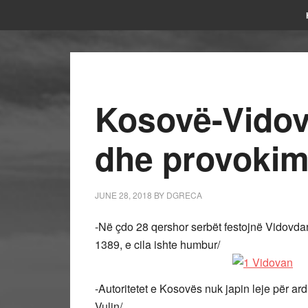
Kosovë-Vidov
dhe provokim
JUNE 28, 2018
BY
DGRECA
-Në çdo 28 qershor serbët festojnë Vidovda
1389, e cila ishte humbur/
-Autoritetet e Kosovës nuk japin leje për ard
Vulin/