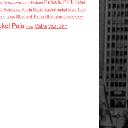
Rafaela Prifti
Rafael
e Tereza
presidenti Nishani
qi
Raimonda Moisiu
Ramiz Lushaj
reshat kripa
Sadik
Shefqet Kercelli
shqiperia
hani
shqiptaret
SHBA
kol Paja
Vatra
Visar Zhiti
Thaci