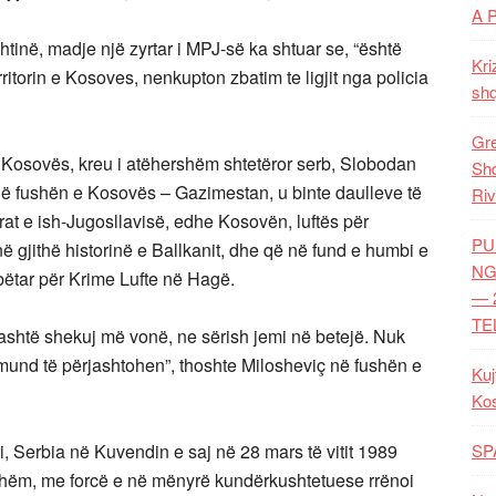
A 
htinë, madje një zyrtar i MPJ-së ka shtuar se, “është
Kri
rritorin e Kosoves, nenkupton zbatim te ligjit nga policia
shq
Gre
ë Kosovës, kreu i atëhershëm shtetëror serb, Slobodan
Shq
 në fushën e Kosovës – Gazimestan, u binte daulleve të
Riv
irat e ish-Jugosllavisë, edhe Kosovën, luftës për
PU
gjithë historinë e Ballkanit, dhe që në fund e humbi e
NG
bëtar për Krime Lufte në Hagë.
— 
TE
jashtë shekuj më vonë, ne sërish jemi në betejë. Nuk
 mund të përjashtohen”, thoshte Milosheviç në fushën e
Kuj
Ko
ri, Serbia në Kuvendin e saj në 28 mars të vitit 1989
SP
kshëm, me forcë e në mënyrë kundërkushtetuese rrënoi