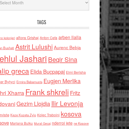
TAGS
arben llalla
alfons Grishaj
Anton Cefa
no kolonjari
Astrit Lulushi
Aurenc Bebja
an Bushati
ehlul Jashari
Beqir Sina
alip greca
Elida Buçpapaj
Elmi Berisha
Eugjen Merlika
er Bytyci
Ermira Babamusta
Frank shkreli
hri Xharra
Fritz
Ilir Levonja
Gezim Llojdia
dovani
kosova
rviste
Kolec Traboini
Keze Kozeta Zylo
sove
nderroi jete
Marjana Bulku
ne Kosove
Murat Gecaj