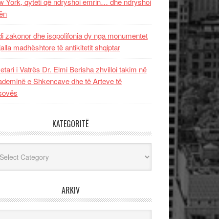
 York, qyteti që ndryshoi emrin… dhe ndryshoi
ën
i zakonor dhe isopolifonia dy nga monumentet
jalla madhështore të antikitetit shqiptar
etari i Vatrës Dr. Elmi Berisha zhvilloi takim në
deminë e Shkencave dhe të Arteve të
sovës
KATEGORITË
egoritë
ARKIV
iv