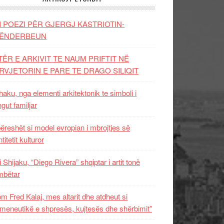
I POEZI PËR GJERGJ KASTRIOTIN-
ËNDERBEUN
TËR E ARKIVIT TE NAUM PRIFTIT NË
RVJETORIN E PARE TE DRAGO SILIQIT
aku, nga elementi arkitektonik te simboli i
ngut familjar
ëreshët si model evropian i mbrojtjes së
titetit kulturor
i Shijaku, “Diego Rivera” shqiptar i artit tonë
mbëtar
m Fred Kalaj, mes altarit dhe atdheut si
meneutikë e shpresës, kujtesës dhe shërbimit”