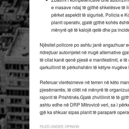
e masave ndaj të gjithë shkelësve të l
përket aspektit të sigurisë, Policia e 
planit operativ, gjatë gjithë kohës ësh
mënyrë që të kalojë qetë dhe pa incid
Njësitet policore po ashtu janë angazhuar ed
ridrejtuar automjetet në rrugë alternative g
të cilat kanë qenë pjesë e manifestimit, e të
qarkullimit të përkohshëm të këtyre rrugëve 
Referuar vlerësimeve në terren në këto mani
pjesëmarrës, të cilët në mënyrë të organiz
rajonit të Prishtinës.Gjatë zhvillimit të të g
ashtu edhe në DRP Mitrovicë veri, sa i përke
gjë ka shkuar sipas planit të paraparë oper
FILED UNDER:
OPINION