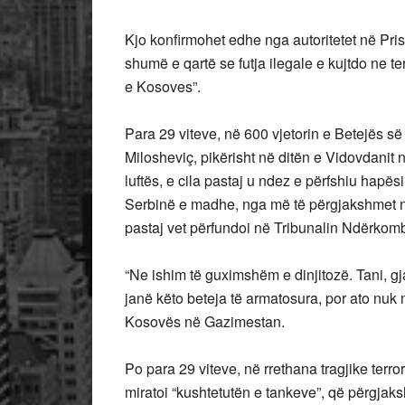
Kjo konfirmohet edhe nga autoritetet në Pris
shumë e qartë se futja ilegale e kujtdo ne te
e Kosoves”.
Para 29 viteve, në 600 vjetorin e Betejës s
Milosheviç, pikërisht në ditën e Vidovdanit
luftës, e cila pastaj u ndez e përfshiu hapës
Serbinë e madhe, nga më të përgjakshmet në 
pastaj vet përfundoi në Tribunalin Ndërkom
“Ne ishim të guximshëm e dinjitozë. Tani, g
janë këto beteja të armatosura, por ato nuk
Kosovës në Gazimestan.
Po para 29 viteve, në rrethana tragjike terro
miratoi “kushtetutën e tankeve”, që përgja