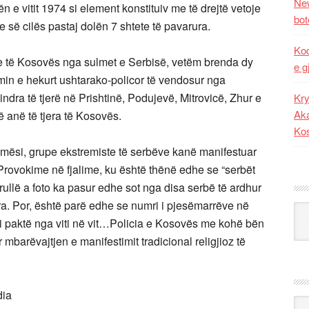
New
e vitit 1974 si element konstituiv me të drejtë vetoje
bot
 së cilës pastaj dolën 7 shtete të pavarura.
Kod
e të Kosovës nga sulmet e Serbisë, vetëm brenda dy
e g
imin e hekurt ushtarako-policor të vendosur nga
dra të tjerë në Prishtinë, Podujevë, Mitrovicë, Zhur e
Kry
Aka
 anë të tjera të Kosovës.
Ko
mësi, grupe ekstremiste të serbëve kanë manifestuar
rovokime në fjalime, ku është thënë edhe se “serbët
llë a foto ka pasur edhe sot nga disa serbë të ardhur
a. Por, është parë edhe se numri i pjesëmarrëve në
Kat
 i paktë nga viti në vit…Policia e Kosovës me kohë bën
 mbarëvajtjen e manifestimit tradicional religjioz të
dia
Ark