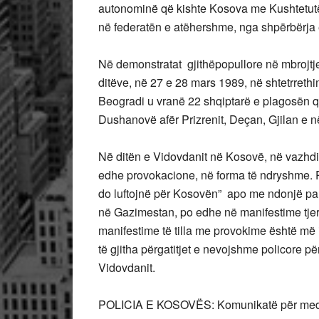
autonominë që kishte Kosova me Kushtetutën 
në federatën e atëhershme, nga shpërbërja e
Në demonstratat gjithëpopullore në mbrojtj
ditëve, në 27 e 28 mars 1989, në shtetrreth
Beogradi u vranë 22 shqiptarë e plagosën qin
Dushanovë afër Prizrenit, Deçan, Gjilan e në
Në ditën e Vidovdanit në Kosovë, në vazhdi
edhe provokacione, në forma të ndryshme. P
do luftojnë për Kosovën” apo me ndonjë paru
në Gazimestan, po edhe në manifestime tjer
manifestime të tilla me provokime është më
të gjitha përgatitjet e nevojshme policore për
Vidovdanit.
POLICIA E KOSOVËS: Komunikatë për me