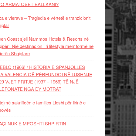
PO ARMATOSET BALLKANI?
za e vlerave – Tragjedia e vërtetë e tranzicionit
iptar
en Coast sjell Nammos Hotels & Resorts në
ipëri: Një destinacion i ri lifestyle merr formë në
ierën Shqiptare
EBLO (1966) / HISTORIA E SPANJOLLES
A VALENCIA QË PËRFUNDOI NË LUSHNJE
29 VJET PRITJE (1937 – 1966) TË NJË
LEFONATE NGA DY MOTRAT
tojmë sakrificën e familjes Lleshi për lirinë e
sovës
AÇI NUK E MPOSHTI SHPIRTIN