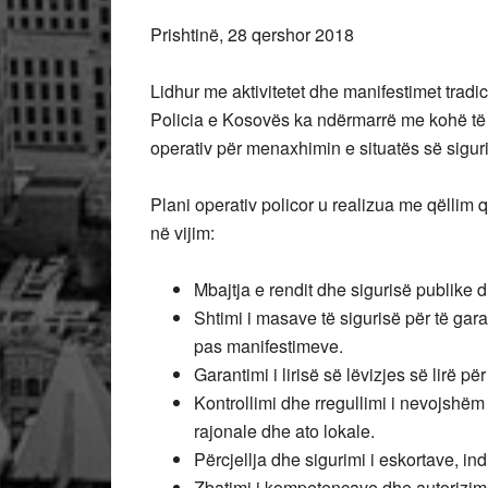
Prishtinë, 28 qershor 2018
Lidhur me aktivitetet dhe manifestimet tradic
Policia e Kosovës ka ndërmarrë me kohë të g
operativ për menaxhimin e situatës së sigur
Plani operativ policor u realizua me qëllim që
në vijim:
Mbajtja e rendit dhe sigurisë publike 
Shtimi i masave të sigurisë për të gara
pas manifestimeve.
Garantimi i lirisë së lëvizjes së lirë për
Kontrollimi dhe rregullimi i nevojshëm i
rajonale dhe ato lokale.
Përcjellja dhe sigurimi i eskortave, i
Zbatimi i kompetencave dhe autorizime