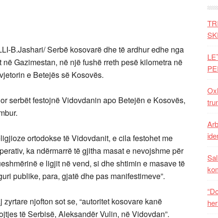
TR
SK
-B.Jashari/ Serbë kosovarë dhe të ardhur edhe nga
LE
t në Gazimestan, në një fushë rreth pesë kilometra në
PE
 vjetorin e Betejës së Kosovës.
Oxh
or serbët festojnë Vidovdanin apo Betejën e Kosovës,
tru
umbur.
Arb
iden
ligjioze ortodokse të Vidovdanit, e cila festohet me
operativ, ka ndërmarrë të gjitha masat e nevojshme për
Sal
ueshmërinë e ligjit në vend, si dhe shtimin e masave të
ko
iguri publike, para, gjatë dhe pas manifestimeve”.
“Do
 zyrtare njofton sot se, “autoritet kosovare kanë
her
rojtjes të Serbisë, Aleksandër Vulin, në Vidovdan”.