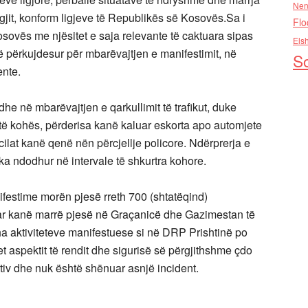
Nen
igjit, konform ligjeve të Republikës së Kosovës.Sa i
Flo
Kosovës me njësitet e saja relevante të caktuara sipas
Els
të përkujdesur për mbarëvajtjen e manifestimit, në
So
ente.
he në mbarëvajtjen e qarkullimit të trafikut, duke
jatë kohës, përderisa kanë kaluar eskorta apo automjete
 cilat kanë qenë nën përcjellje policore. Ndërprerja e
ka ndodhur në intervale të shkurtra kohore.
festime morën pjesë rreth 700 (shtatëqind)
uar kanë marrë pjesë në Graçanicë dhe Gazimestan të
jitha aktiviteteve manifestuese si në DRP Prishtinë po
t aspektit të rendit dhe sigurisë së përgjithshme çdo
ativ dhe nuk është shënuar asnjë incident.