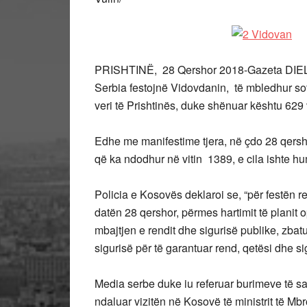
PRISHTINË, 28 Qershor 2018-Gazeta DIELLI
Serbia festojnë Vidovdanin, të mbledhur so
veri të Prishtinës, duke shënuar kështu 629
Edhe me manifestime tjera, në çdo 28 qersh
që ka ndodhur në vitin 1389, e cila ishte h
Policia e Kosovës deklaroi se, “për festën re
datën 28 qershor, përmes hartimit të planit 
mbajtjen e rendit dhe sigurisë publike, zbat
sigurisë për të garantuar rend, qetësi dhe s
Media serbe duke iu referuar burimeve të saj
ndaluar vizitën në Kosovë të ministrit të Mb