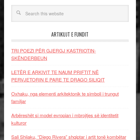
ARTIKUJT E FUNDIT
TRI POEZI PËR GJERGJ KASTRIOTIN-
SKËNDERBEUN
LETËR E ARKIVIT TE NAUM PRIFTIT NË
PERVJETORIN E PARE TE DRAGO SILIQIT
Oxhaku, nga elementi arkitektonik te simboli i trungut
familjar
Arbëreshët si model evropian i mbrojtjes së identitetit
kulturor
Sali Shijaku, “Diego Rivera” shqiptar i artit tonë kombëtar