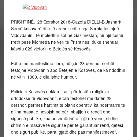
PRISHTINË, 28 Qershor 2018-Gazeta DIELLI-B.Jashari/
Serbë kosovarë dhe të ardhur edhe nga Serbia festojnë
Vidovdanin, të mbledhur sot në Gazimestan, në një fushë
rreth pesë kilometra në veri të Prishtinës, duke shënuar
kështu 629 vjetorin e Betejës së Kosovës.
Edhe me manifestime tjera, në çdo 28 qershor serbët
festojnë Vidovdanin apo Betejën e Kosovës, që ka ndodhur
në vitin 1389, e cila ishte humbur.
Policia e Kosovës deklaroi se, “për festën religjioze
ortodokse të Vidovdanit, e cila festohet me datën 28
qershor, përmes hartimit të planit operativ, ka ndërmarrë të
gjitha masat e nevojshme për mbajtjen e rendit dhe
sigurisë publike, zbatueshmërinë e ligjit në vend, si dhe
shtimin e masave të sigurisë për të garantuar rend, qetësi
dhe siguri publike, para, gjatë dhe pas manifestimeve”.