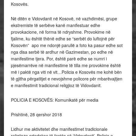
Kosovës.
Në ditën e Vidovdanit në Kosovë, në vazhdimësi, grupe
ekstremiste të serbëve kanë manifestuar edhe
provokacione, në forma të ndryshme. Provokime në
fjalime, ku është thënë edhe se “serbët do luftojnë për
Kosovën” apo me ndonjë parullë a foto ka pasur edhe sot
nga disa serbë të ardhur në Gazimestan, po edhe në
manifestime tjera. Por, është parë edhe se numri i
pjesëmarrëve në manifestime të tilla me provokime është
më i paktë nga viti në vit…Policia e Kosovës me kohë bën
të gjitha përgatitjet e nevojshme policore për mbarëvajtjen
e manifestimit tradicional religjioz të Vidovdanit.
POLICIA E KOSOVËS: Komunikatë për media
Prishtinë, 28 qershor 2018
Lidhur me aktivitetet dhe manifestimet tradicionale
religjioze ortodokse të festës së ‘Vidovdanit’, Policia e