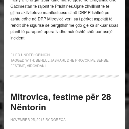
Gazimestan të rajonit të Prishtinës.Gjatë zhvillimit të të
gjitha aktiviteteve manifestuese si në DRP Prishtinë po
ashtu edhe në DRP Mitrovicë veri, sa i përket aspektit të
rendit dhe sigurisë së përgjithshme çdo gjë ka shkuar sipas
planit të paraparë operativ dhe nuk është shënuar asnjë
incident.
FILED UNDER:
OPINION
TAGGED WITH:
BEHLUL JASHARI
,
DHE PROVOKIME SERBE
,
FESTIME
,
VIDOVDANI
Mitrovica, festime për 28
Nëntorin
NOVEMBER 25, 2015
BY
DGRECA