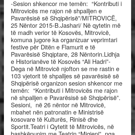
-Sesion shkencor me temën: “Kontributi i
Mitrovicës me rajon në shpalljen e
Pavarësisë së Shqipërisë”/MITROVICË,
25 Nëntor 2015-B.Jashari/ Në qytetin më
të madh verior të Kosovës, Mitrovicë,
komuna jugore ka organizuar veprimtari
festive për Ditën e Flamurit e të
Pavarësisë Shqiptare, 28 Nëntorin.Lidhja
e Historianëve të Kosovës “Ali Hadri”-
Dega në Mitrovicë njofton se me rastin e
103 vjetorit të shpalljes së pavarësisë së
Shqipërisë organizon sesion shkencor me
temën: “Kontributi i Mitrovicës me rajon
në shpalljen e Pavarësisë së Shqipërisë”.
Sesioni, në 26 nëntor në Mitrovicë,
mbahet nën patronatin e Ministrisë
kosovare të Kulturës, Rinisë dhe
Sportit.Teatri i Qytetit të Mitrovicës, në
bashkëpunim me Teatrin “Migjeni”, nga