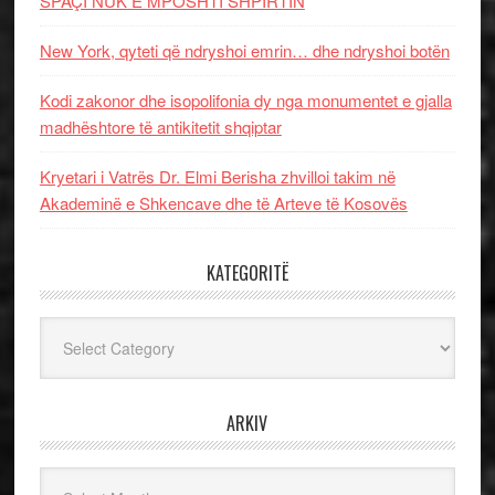
SPAÇI NUK E MPOSHTI SHPIRTIN
New York, qyteti që ndryshoi emrin… dhe ndryshoi botën
Kodi zakonor dhe isopolifonia dy nga monumentet e gjalla
madhështore të antikitetit shqiptar
Kryetari i Vatrës Dr. Elmi Berisha zhvilloi takim në
Akademinë e Shkencave dhe të Arteve të Kosovës
KATEGORITË
Kategoritë
ARKIV
Arkiv