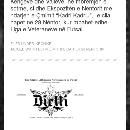
Këngëve dhe Valleve, në mbrëmjen e
sotme, si dhe Ekspozitën e Nëntorit me
ndarjen e Ҫmimit “Kadri Kadriu”, e cila
hapet në 28 Nëntor, kur mbahet edhe
Liga e Veteranëve në Futsall.
FILED UNDER:
KRONIKE
TAGGED WITH:
FESTIME
,
MITROVICA
,
PER 28 NENTORIN