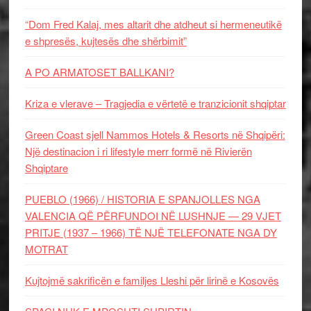
“Dom Fred Kalaj, mes altarit dhe atdheut si hermeneutikë
e shpresës, kujtesës dhe shërbimit”
A PO ARMATOSET BALLKANI?
Kriza e vlerave – Tragjedia e vërtetë e tranzicionit shqiptar
Green Coast sjell Nammos Hotels & Resorts në Shqipëri:
Një destinacion i ri lifestyle merr formë në Rivierën
Shqiptare
PUEBLO (1966) / HISTORIA E SPANJOLLES NGA
VALENCIA QË PËRFUNDOI NË LUSHNJE — 29 VJET
PRITJE (1937 – 1966) TË NJË TELEFONATE NGA DY
MOTRAT
Kujtojmë sakrificën e familjes Lleshi për lirinë e Kosovës