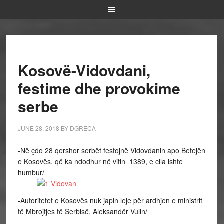
Kosovë-Vidovdani,
festime dhe provokime
serbe
JUNE 28, 2018
BY
DGRECA
-Në çdo 28 qershor serbët festojnë Vidovdanin apo Betejën
e Kosovës, që ka ndodhur në vitin 1389, e cila ishte
humbur/
-Autoritetet e Kosovës nuk japin leje për ardhjen e ministrit
të Mbrojtjes të Serbisë, Aleksandër Vulin/