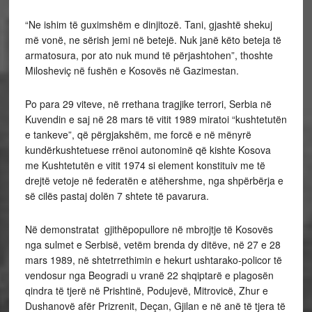
“Ne ishim të guximshëm e dinjitozë. Tani, gjashtë shekuj
më vonë, ne sërish jemi në betejë. Nuk janë këto beteja të
armatosura, por ato nuk mund të përjashtohen”, thoshte
Milosheviç në fushën e Kosovës në Gazimestan.
Po para 29 viteve, në rrethana tragjike terrori, Serbia në
Kuvendin e saj në 28 mars të vitit 1989 miratoi “kushtetutën
e tankeve”, që përgjakshëm, me forcë e në mënyrë
kundërkushtetuese rrënoi autonominë që kishte Kosova
me Kushtetutën e vitit 1974 si element konstituiv me të
drejtë vetoje në federatën e atëhershme, nga shpërbërja e
së cilës pastaj dolën 7 shtete të pavarura.
Në demonstratat gjithëpopullore në mbrojtje të Kosovës
nga sulmet e Serbisë, vetëm brenda dy ditëve, në 27 e 28
mars 1989, në shtetrrethimin e hekurt ushtarako-policor të
vendosur nga Beogradi u vranë 22 shqiptarë e plagosën
qindra të tjerë në Prishtinë, Podujevë, Mitrovicë, Zhur e
Dushanovë afër Prizrenit, Deçan, Gjilan e në anë të tjera të