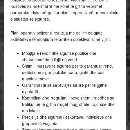
Kosovës ka ndërmarrë me kohë të gjitha veprimet
paraprake, duke përgatitur planin operativ për menaxhimin
e situatës së sigurisë.
Plani operativ policor u realizua me qëllim që gjatë
aktiviteteve të mbajtura të arrihen objektivat si në vijim:
Mbajtja e rendit dhe sigurisë publike dhe
zbatueshmëria e ligjit në vend.
Shtimi i masave të sigurisë për të garantuar rend,
qetësi dhe siguri publike, para, gjatë dhe pas
manifestimeve.
Garantimi i lirisë së lëvizjes së lirë për të gjithë
qytetarët.
Kontrollimi dhe rregullimi i nevojshëm i rrjedhës së
trafikut në të gjitha rrugët magjistrale, rajonale dhe
ato lokale.
Përcjellja dhe sigurimi i eskortave, individëve dhe
grupeve të veçanta.
Zbatimi i kompetencave dhe autorizimeve ligjore,