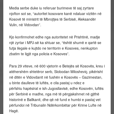
Media serbe duke iu referuar burimeve të saj zyrtare
njofton sot se, “autoritet kosovare kanë ndaluar vizitën në
Kosovë të ministrit të Mbrojtjes të Serbisë, Aleksandër
Vulin, në Vidovdan”.
Kjo konfirmohet edhe nga autoritetet në Prishtinë, madje
një zyrtar i MPJ-së ka shtuar se, “është shumë e qartë se
futja ilegale e kujtdo ne territorin e Kosoves, nenkupton
zbatim te ligjit nga policia e Kosoves”.
Para 29 viteve, në 600 vjetorin e Betejës së Kosovës, kreu i
atëhershëm shtetëror serb, Slobodan Milosheviç, pikërisht
në ditën e Vidovdanit në fushën e Kosovës – Gazimestan,
u binte daulleve të luftës, e cila pastaj u ndez e
përfshiu hapësirat e ish-Jugosllavisë, edhe Kosovën, luftës
për Serbinë e madhe, nga më të përgjakshmet në gjithë
historinë e Ballkanit, dhe që në fund e humbi e pastaj vet
përfundoi në Tribunalin Ndërkombëtar për Krime Lufte në
Hagë.