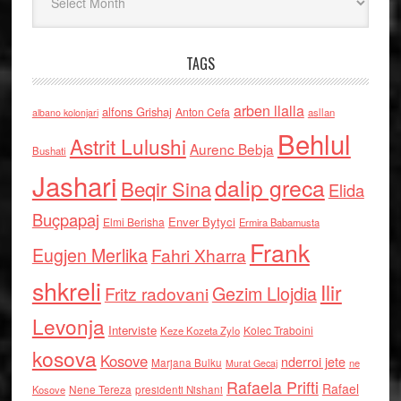
TAGS
arben llalla
alfons Grishaj
Anton Cefa
asllan
albano kolonjari
Behlul
Astrit Lulushi
Aurenc Bebja
Bushati
Jashari
dalip greca
Beqir Sina
Elida
Buçpapaj
Enver Bytyci
Elmi Berisha
Ermira Babamusta
Frank
Eugjen Merlika
Fahri Xharra
shkreli
Ilir
Gezim Llojdia
Fritz radovani
Levonja
Interviste
Kolec Traboini
Keze Kozeta Zylo
kosova
Kosove
nderroi jete
Marjana Bulku
ne
Murat Gecaj
Rafaela Prifti
Rafael
Nene Tereza
Kosove
presidenti Nishani