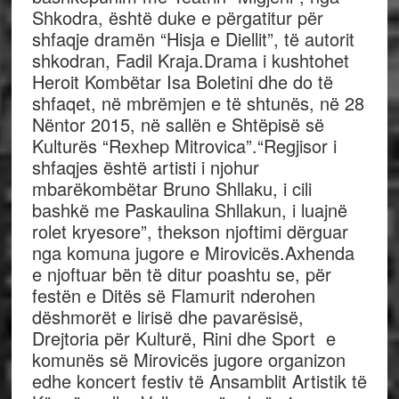
Shkodra, është duke e përgatitur për
shfaqje dramën “Hisja e Diellit”, të autorit
shkodran, Fadil Kraja.Drama i kushtohet
Heroit Kombëtar Isa Boletini dhe do të
shfaqet, në mbrëmjen e të shtunës, në 28
Nëntor 2015, në sallën e Shtëpisë së
Kulturës “Rexhep Mitrovica”.“Regjisor i
shfaqjes është artisti i njohur
mbarëkombëtar Bruno Shllaku, i cili
bashkë me Paskaulina Shllakun, i luajnë
rolet kryesore”, thekson njoftimi dërguar
nga komuna jugore e Mirovicës.Axhenda
e njoftuar bën të ditur poashtu se, për
festën e Ditës së Flamurit nderohen
dëshmorët e lirisë dhe pavarësisë,
Drejtoria për Kulturë, Rini dhe Sport e
komunës së Mirovicës jugore organizon
edhe koncert festiv të Ansamblit Artistik të