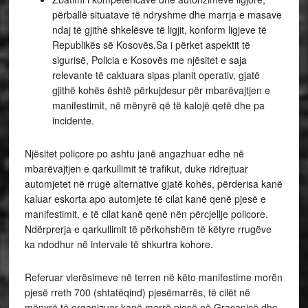
përballë situatave të ndryshme dhe marrja e masave
ndaj të gjithë shkelësve të ligjit, konform ligjeve të
Republikës së Kosovës.Sa i përket aspektit të
sigurisë, Policia e Kosovës me njësitet e saja
relevante të caktuara sipas planit operativ, gjatë
gjithë kohës është përkujdesur për mbarëvajtjen e
manifestimit, në mënyrë që të kalojë qetë dhe pa
incidente.
Njësitet policore po ashtu janë angazhuar edhe në
mbarëvajtjen e qarkullimit të trafikut, duke ridrejtuar
automjetet në rrugë alternative gjatë kohës, përderisa kanë
kaluar eskorta apo automjete të cilat kanë qenë pjesë e
manifestimit, e të cilat kanë qenë nën përcjellje policore.
Ndërprerja e qarkullimit të përkohshëm të këtyre rrugëve
ka ndodhur në intervale të shkurtra kohore.
Referuar vlerësimeve në terren në këto manifestime morën
pjesë rreth 700 (shtatëqind) pjesëmarrës, të cilët në
mënyrë të organizuar kanë marrë pjesë në Graçanicë dhe