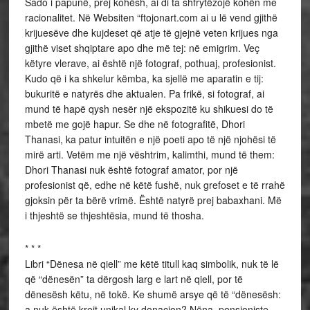
Sado i papunë, prej kohësh, ai di ta shfrytëzojë kohën me
racionalitet. Në Websiten “ftojonart.com ai u lë vend gjithë
krijuesëve dhe kujdeset që atje të gjejnë veten krijues nga
gjithë viset shqiptare apo dhe më tej: në emigrim. Veç
këtyre vlerave, ai është një fotograf, pothuaj, profesionist.
Kudo që i ka shkelur këmba, ka sjellë me aparatin e tij:
bukuritë e natyrës dhe aktualen. Pa frikë, si fotograf, ai
mund të hapë qysh nesër një ekspozitë ku shikuesi do të
mbetë me gojë hapur. Se dhe në fotografitë, Dhori
Thanasi, ka patur intuitën e një poeti apo të një njohësi të
mirë arti. Vetëm me një vështrim, kalimthi, mund të them:
Dhori Thanasi nuk është fotograf amator, por një
profesionist që, edhe në këtë fushë, nuk grefoset e të rrahë
gjoksin për ta bërë vrimë. Është natyrë prej babaxhani. Më
i thjeshtë se thjeshtësia, mund të thosha.
* * *
Libri “Dënesa në qiell” me këtë titull kaq simbolik, nuk të lë
që “dënesën” ta dërgosh larg e lart në qiell, por të
dënesësh këtu, në tokë. Ke shumë arsye që të “dënesësh:
a nuk është krejt unikal ky donacion? Nëna, pensioniste,