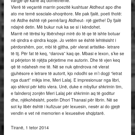
vargje që kanë aq domethënie.
Vlerë të veçantë marrin poezitë kushtuar Atdheut apo dhe
ato me temë sosciale-shoqrëore. Me pak fjalë, poeti thotë:
në Atdhe është një pemë/larg Atdheut- një gjethe! Dy fjalë
ndajnë detin. Më bukur nuk ka se si i këndohet.
Marrë në tërësi ky libërxhepi mirë do të qe të ishte botuar
në qindra e qindra kopje. Jo vetëm se është lehtësisht i
përdorshëm, por, mbi të gjitha, për vlerat artistike- letrare
të tij. Për fat të keq, “darova” kaq qe. Mbasi e lexon, s’ke se
si përjeton të njëjta përjetime me autorin. Dhe të vjen keq
që të ndahesh me të. Në se nuk qëndrova në vlerat
gjuhësore e letrare të autorit, kjo ndodhi se m’i dogji “letrat
nga duart” mikja ime, Meri Lalaj. E impresionuar nga libri,
ajo shkroi për këto vlera. Unë, duke e mbyllur shkrimin tim,
e falnderoj zonjën Meri Lalaj për shkrimin aq të goditur
dhe, njëkohësisht, poetin Dhori Thanasi për librin. Në se
sot ky libër është i kufizuar për lexuesin, nesër ai do gjejë
vendin e vet në memorien e lexuesëve shqiptarë.
Tiranë, 1 tetor 2014