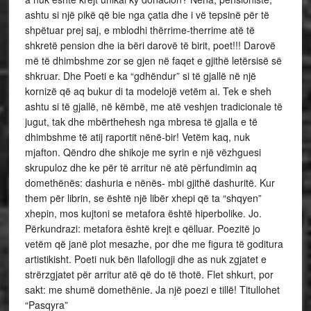
ashtu si një pikë që bie nga çatia dhe i vë tepsinë për të
shpëtuar prej saj, e mblodhi thërrime-therrime atë të
shkretë pension dhe ia bëri darovë të birit, poet!!! Darovë
më të dhimbshme zor se gjen në faqet e gjithë letërsisë së
shkruar. Dhe Poeti e ka “gdhëndur” si të gjallë në një
kornizë që aq bukur di ta modelojë vetëm ai. Tek e sheh
ashtu si të gjallë, në këmbë, me atë veshjen tradicionale të
jugut, tak dhe mbërthehesh nga mbresa të gjalla e të
dhimbshme të atij raportit nënë-bir! Vetëm kaq, nuk
mjafton. Qëndro dhe shikoje me syrin e një vëzhguesi
skrupuloz dhe ke për të arritur në atë përfundimin aq
domethënës: dashuria e nënës- mbi gjithë dashuritë. Kur
them për librin, se është një libër xhepi që ta “shqyen”
xhepin, mos kujtoni se metafora është hiperbolike. Jo.
Përkundrazi: metafora është krejt e qëlluar. Poezitë jo
vetëm që janë plot mesazhe, por dhe me figura të goditura
artistikisht. Poeti nuk bën llafollogji dhe as nuk zgjatet e
strërzgjatet për arritur atë që do të thotë. Flet shkurt, por
sakt: me shumë domethënie. Ja një poezi e tillë! Titullohet
“Pasqyra”