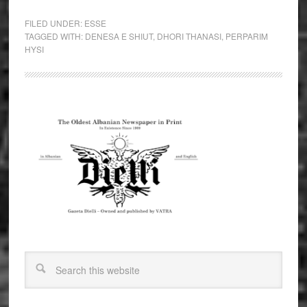
FILED UNDER:
ESSE
TAGGED WITH:
DENESA E SHIUT
,
DHORI THANASI
,
PERPARIM
HYSI