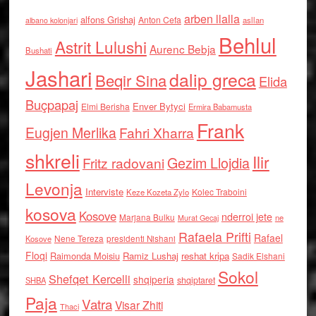
arben llalla
alfons Grishaj
Anton Cefa
asllan
albano kolonjari
Behlul
Astrit Lulushi
Aurenc Bebja
Bushati
Jashari
dalip greca
Beqir Sina
Elida
Buçpapaj
Enver Bytyci
Elmi Berisha
Ermira Babamusta
Frank
Eugjen Merlika
Fahri Xharra
shkreli
Ilir
Gezim Llojdia
Fritz radovani
Levonja
Interviste
Kolec Traboini
Keze Kozeta Zylo
kosova
Kosove
nderroi jete
Marjana Bulku
ne
Murat Gecaj
Rafaela Prifti
Rafael
Nene Tereza
Kosove
presidenti Nishani
Floqi
Raimonda Moisiu
Ramiz Lushaj
reshat kripa
Sadik Elshani
Sokol
Shefqet Kercelli
shqiperia
shqiptaret
SHBA
Paja
Vatra
Visar Zhiti
Thaci