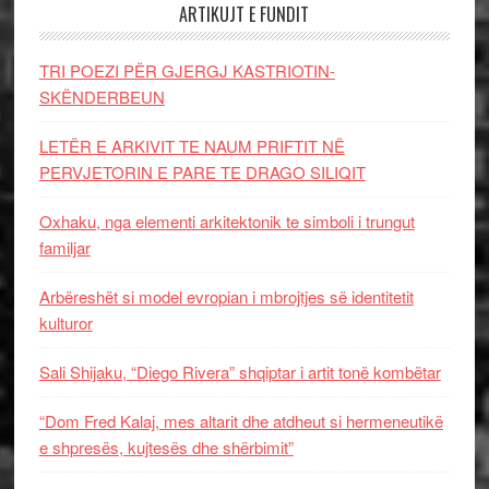
ARTIKUJT E FUNDIT
TRI POEZI PËR GJERGJ KASTRIOTIN-
SKËNDERBEUN
LETËR E ARKIVIT TE NAUM PRIFTIT NË
PERVJETORIN E PARE TE DRAGO SILIQIT
Oxhaku, nga elementi arkitektonik te simboli i trungut
familjar
Arbëreshët si model evropian i mbrojtjes së identitetit
kulturor
Sali Shijaku, “Diego Rivera” shqiptar i artit tonë kombëtar
“Dom Fred Kalaj, mes altarit dhe atdheut si hermeneutikë
e shpresës, kujtesës dhe shërbimit”