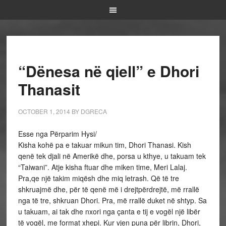
“Dënesa në qiell” e Dhori
Thanasit
OCTOBER 1, 2014
BY
DGRECA
Esse nga Përparim Hysi/
Kisha kohë pa e takuar mikun tim, Dhori Thanasi. Kish
qenë tek djali në Amerikë dhe, porsa u kthye, u takuam tek
“Taiwani”. Atje kisha ftuar dhe miken time, Meri Lalaj.
Pra,qe një takim miqësh dhe miq letrash. Që të tre
shkruajmë dhe, për të qenë më i drejtpërdrejtë, më rrallë
nga të tre, shkruan Dhori. Pra, më rrallë duket në shtyp. Sa
u takuam, ai tak dhe nxori nga çanta e tij e vogël një libër
të vogël, me format xhepi. Kur vjen puna për librin, Dhori,