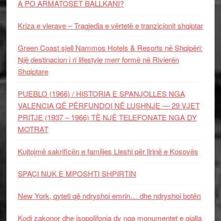
A PO ARMATOSET BALLKANI?
Kriza e vlerave – Tragjedia e vërtetë e tranzicionit shqiptar
Green Coast sjell Nammos Hotels & Resorts në Shqipëri:
Një destinacion i ri lifestyle merr formë në Rivierën
Shqiptare
PUEBLO (1966) / HISTORIA E SPANJOLLES NGA
VALENCIA QË PËRFUNDOI NË LUSHNJE — 29 VJET
PRITJE (1937 – 1966) TË NJË TELEFONATE NGA DY
MOTRAT
Kujtojmë sakrificën e familjes Lleshi për lirinë e Kosovës
SPAÇI NUK E MPOSHTI SHPIRTIN
New York, qyteti që ndryshoi emrin… dhe ndryshoi botën
Kodi zakonor dhe isopolifonia dy nga monumentet e gjalla