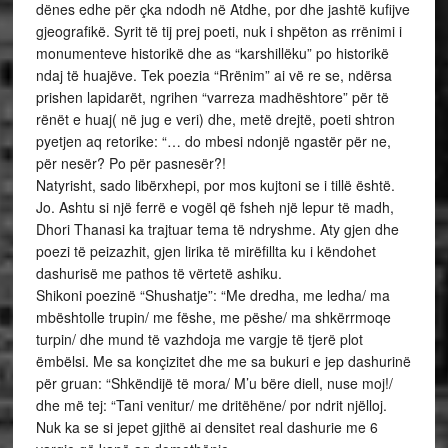
dënes edhe për çka ndodh në Atdhe, por dhe jashtë kufijve
gjeografikë. Syrit të tij prej poeti, nuk i shpëton as rrënimi i
monumenteve historikë dhe as “karshillëku” po historikë
ndaj të huajëve. Tek poezia “Rrënim” ai vë re se, ndërsa
prishen lapidarët, ngrihen “varreza madhështore” për të
rënët e huaj( në jug e veri) dhe, metë drejtë, poeti shtron
pyetjen aq retorike: “… do mbesi ndonjë ngastër për ne,
për nesër? Po për pasnesër?!
Natyrisht, sado libërxhepi, por mos kujtoni se i tillë është.
Jo. Ashtu si një ferrë e vogël që fsheh një lepur të madh,
Dhori Thanasi ka trajtuar tema të ndryshme. Aty gjen dhe
poezi të peizazhit, gjen lirika të mirëfillta ku i këndohet
dashurisë me pathos të vërtetë ashiku.
Shikoni poezinë “Shushatje”: “Me dredha, me ledha/ ma
mbështolle trupin/ me fëshe, me pëshe/ ma shkërrmoqe
turpin/ dhe mund të vazhdoja me vargje të tjerë plot
ëmbëlsi. Me sa konçizitet dhe me sa bukuri e jep dashurinë
për gruan: “Shkëndijë të mora/ M’u bëre diell, nuse moj!/
dhe më tej: “Tani venitur/ me dritëhëne/ por ndrit njëlloj.
Nuk ka se si jepet gjithë ai densitet real dashurie me 6