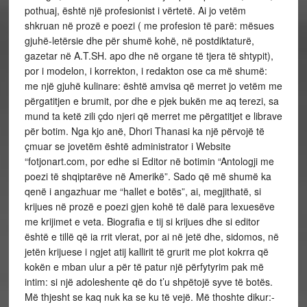
pothuaj, është një profesionist i vërtetë. Ai jo vetëm
shkruan në prozë e poezi ( me profesion të parë: mësues
gjuhë-letërsie dhe për shumë kohë, në postdiktaturë,
gazetar në A.T.SH. apo dhe në organe të tjera të shtypit),
por i modelon, i korrekton, i redakton ose ca më shumë:
me një gjuhë kulinare: është amvisa që merret jo vetëm me
përgatitjen e brumit, por dhe e pjek bukën me aq terezi, sa
mund ta ketë zili çdo njeri që merret me përgatitjet e librave
për botim. Nga kjo anë, Dhori Thanasi ka një përvojë të
çmuar se jovetëm është administrator i Website
“fotjonart.com, por edhe si Editor në botimin “Antologji me
poezi të shqiptarëve në Amerikë”. Sado që më shumë ka
qenë i angazhuar me “hallet e botës”, ai, megjithatë, si
krijues në prozë e poezi gjen kohë të dalë para lexuesëve
me krijimet e veta. Biografia e tij si krijues dhe si editor
është e tillë që ia rrit vlerat, por ai në jetë dhe, sidomos, në
jetën krijuese i ngjet atij kallirit të grurit me plot kokrra që
kokën e mban ulur a për të patur një përfytyrim pak më
intim: si një adoleshente që do t’u shpëtojë syve të botës.
Më thjesht se kaq nuk ka se ku të vejë. Më thoshte dikur:-