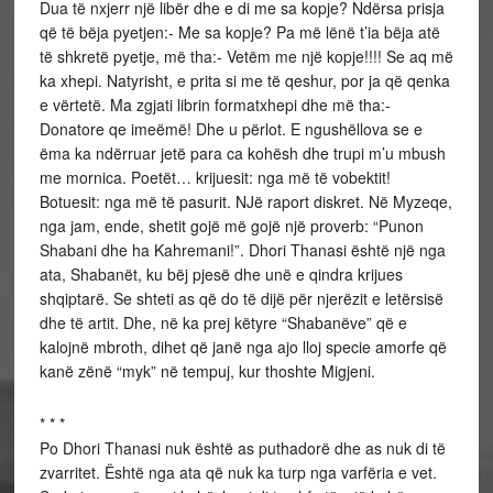
Dua të nxjerr një libër dhe e di me sa kopje? Ndërsa prisja
që të bëja pyetjen:- Me sa kopje? Pa më lënë t’ia bëja atë
të shkretë pyetje, më tha:- Vetëm me një kopje!!!! Se aq më
ka xhepi. Natyrisht, e prita si me të qeshur, por ja që qenka
e vërtetë. Ma zgjati librin formatxhepi dhe më tha:-
Donatore qe imeëmë! Dhe u përlot. E ngushëllova se e
ëma ka ndërruar jetë para ca kohësh dhe trupi m’u mbush
me mornica. Poetët… krijuesit: nga më të vobektit!
Botuesit: nga më të pasurit. NJë raport diskret. Në Myzeqe,
nga jam, ende, shetit gojë më gojë një proverb: “Punon
Shabani dhe ha Kahremani!”. Dhori Thanasi është një nga
ata, Shabanët, ku bëj pjesë dhe unë e qindra krijues
shqiptarë. Se shteti as që do të dijë për njerëzit e letërsisë
dhe të artit. Dhe, në ka prej këtyre “Shabanëve” që e
kalojnë mbroth, dihet që janë nga ajo lloj specie amorfe që
kanë zënë “myk” në tempuj, kur thoshte Migjeni.
* * *
Po Dhori Thanasi nuk është as puthadorë dhe as nuk di të
zvarritet. Është nga ata që nuk ka turp nga varfëria e vet.