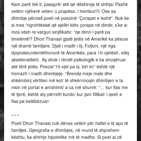
Kam parë tek ti, pasqyrë/ atë që dëshiroja të shihja/ Pashë
vetëm njëherë veten/ u prapësa, i trembur!!!/ Ose sa
dhimbje përciell poeti në poezinë “Çorapet e leshit”. Nuk ke
si mes “ngrohtësisë që sjellin këto çorape në dimër, s’ke si
mos vësh re vargun sinjifikativ: “qe dimri i parë pa
timeëmë!? Dhori Thanasi gjatë jetës në Amerikë ka pësuar
një dramë familjare. Djali i madh i tij, Fotjoni, një nga
dyqindstundentëthonorë të Amerikës, para 10-vjetësh, vdiq
aksidenatlisht.. Ky shok i rëndë psikologjik e ka shoqëruar
atë tërë jetës. Poezia”10-vjet pa ty, biri im” është një
homazh i madh dhimbjeje. “Brenda meje male dhe
shkëmbinj vërtiten më kot/ të shkërrmoqin dhimbjen e ta
nisin në portat e amshimit/ a ca më shumë: “… kur flas me
të tjerë, është aty përreth kurdo/ kur jam fillikat/ i qesh e
flas pa belëbëzuar/
* * *
Poeti Dhori Thanasi nuk dënes vetëm për hallet e tij apo të
familjes. Gjeografia e dhimbjes, në mund të shprehem
kështu, ka shtrirje hipotetike më të madhe. Si poet ai zë