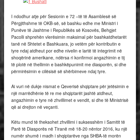
I ndodhur atje për Sesionin e 72 –të të Asamblesë së
Përgjithshme të OKB-së, së bashku edhe me Ministri i
Punëve të Jashtme i Republikës së Kosovës, Behgjet
Pacolli shprehën vlerësimin maksimal për bashkatdhetarët
tanë në Shtetet e Bashkuara, jo vetëm për kontributin e
tyre ndaj atdheut por edhe nivelin e lartë të integrimit në
shoqërinë amerikane, ndërsa ri konfirmoi angazhimin e tij
të plotë në thellimin e bashkëpunimit me diasporën, si dhe
përmirësimin e cilësisë së shërbimeve ndaj tyre.
Ai vuri në dukje nismat e Qeverisë shqiptare për jetësimin e
një marrëdhënie të re me shqiptarët jashtë atdheut,
angazhimin e tyre në zhvillimet e vendit, si dhe të Ministrisë
që ai drejton në veçanti.
Këtu mund të theksohet zhvillimi i suksesshëm i Samitit të
Parë të Diasporës në Tiranë më 18-20 nëntor 2016, ku një
numër shumë i madh i shqiptarëve nga SHBA-të morën