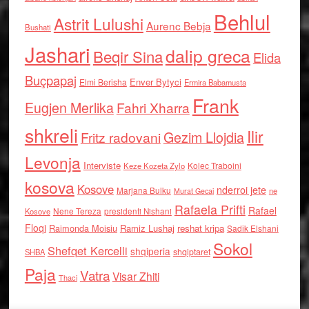
Behlul
Astrit Lulushi
Aurenc Bebja
Bushati
Jashari
dalip greca
Beqir Sina
Elida
Buçpapaj
Enver Bytyci
Elmi Berisha
Ermira Babamusta
Frank
Eugjen Merlika
Fahri Xharra
shkreli
Ilir
Gezim Llojdia
Fritz radovani
Levonja
Interviste
Kolec Traboini
Keze Kozeta Zylo
kosova
Kosove
nderroi jete
Marjana Bulku
ne
Murat Gecaj
Rafaela Prifti
Rafael
Nene Tereza
Kosove
presidenti Nishani
Floqi
Raimonda Moisiu
Ramiz Lushaj
reshat kripa
Sadik Elshani
Sokol
Shefqet Kercelli
shqiperia
shqiptaret
SHBA
Paja
Vatra
Visar Zhiti
Thaci