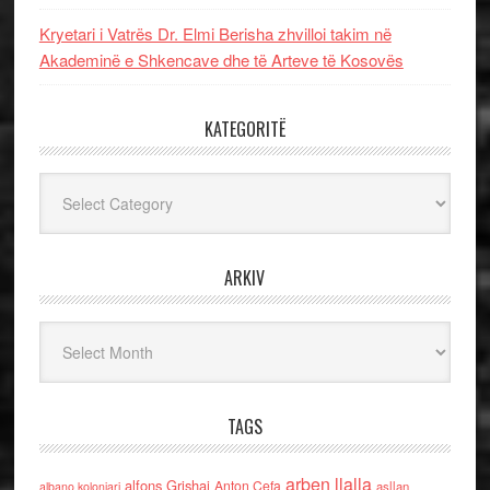
Kryetari i Vatrës Dr. Elmi Berisha zhvilloi takim në
Akademinë e Shkencave dhe të Arteve të Kosovës
KATEGORITË
Kategoritë
ARKIV
Arkiv
TAGS
arben llalla
alfons Grishaj
Anton Cefa
asllan
albano kolonjari