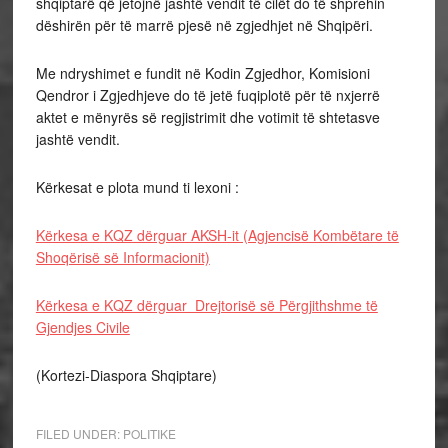
shqiptarë që jetojnë jashtë vendit të cilët do të shprehin
dëshirën për të marrë pjesë në zgjedhjet në Shqipëri.
Me ndryshimet e fundit në Kodin Zgjedhor, Komisioni
Qendror i Zgjedhjeve do të jetë fuqiplotë për të nxjerrë
aktet e mënyrës së regjistrimit dhe votimit të shtetasve
jashtë vendit.
Kërkesat e plota mund ti lexoni :
Kërkesa e KQZ dërguar AKSH-it (Agjencisë Kombëtare të
Shoqërisë së Informacionit)
Kërkesa e KQZ dërguar Drejtorisë së Përgjithshme të
Gjendjes Civile
(Kortezi-Diaspora Shqiptare)
FILED UNDER:
POLITIKE