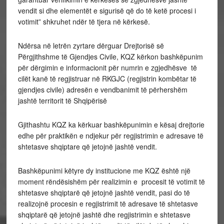
vendit si dhe elementët e sigurisë që do të ketë procesi i
votimit” shkruhet ndër të tjera në kërkesë.
Ndërsa në letrën zyrtare dërguar Drejtorisë së
Përgjithshme të Gjendjes Civile, KQZ kërkon bashkëpunim
për dërgimin e informacionit për numrin e zgjedhësve të
cilët kanë të regjistruar në RKGJC (regjistrin kombëtar të
gjendjes civile) adresën e vendbanimit të përhershëm
jashtë territorit të Shqipërisë
Gjithashtu KQZ ka kërkuar bashkëpunimin e kësaj drejtorie
edhe për praktikën e ndjekur për regjistrimin e adresave të
shtetasve shqiptare që jetojnë jashtë vendit.
Bashkëpunimi këtyre dy institucione me KQZ është një
moment rëndësishëm për realizimin e procesit të votimit të
shtetasve shqiptarë që jetojnë jashtë vendit, pasi do të
realizojnë procesin e regjistrimit të adresave të shtetasve
shqiptarë që jetojnë jashtë dhe regjistrimin e shtetasve