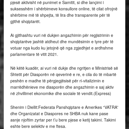
pjesë aktivisht në punimet e Samitit, si dhe lançimi i
suksesshëm i shërbimeve konsullore online, të cilat ofrojnë
shërbime më të shpejta, të lira dhe transparente për të
gjithë shqiptarët.
Ai gjithashtu vuri në dukjen angazhimin për regjistrimin e
shqiptarëve jashtë atdheut dhe mundësimin e tyre për të
votuar nga kudo ku jetojnë që nga zgjedhjet e ardhshme
parlamentare të vitit 2021.
Në këtë kuadër, ai vuri në dukje dhe ngritjen e Ministrisë së
Shtetit për Diasporën në qeverinë e re, e cila do të mbartë
peshën e madhe të përgjegjësisë për ri-vitalizimin e
marrëdhënieve me diasporën dhe angazhimin e saj aktiv
në zhvillimet ekonomike dhe sociale të vendit.(Express)
Shenim i Diellit:Federata Panshqiptare e Amerikes “VATRA”
dhe Organizatat e Diaspores ne SHBA nuk kane pase
asnje njoftim zyrtar per t’u bere pjese e ketij takimi. Takimi
eshte bere selektiv e me ftesa.