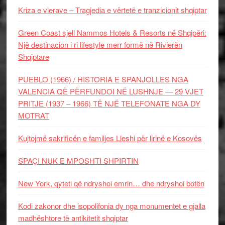
Kriza e vlerave – Tragjedia e vërtetë e tranzicionit shqiptar
Green Coast sjell Nammos Hotels & Resorts në Shqipëri:
Një destinacion i ri lifestyle merr formë në Rivierën
Shqiptare
PUEBLO (1966) / HISTORIA E SPANJOLLES NGA
VALENCIA QË PËRFUNDOI NË LUSHNJE — 29 VJET
PRITJE (1937 – 1966) TË NJË TELEFONATE NGA DY
MOTRAT
Kujtojmë sakrificën e familjes Lleshi për lirinë e Kosovës
SPAÇI NUK E MPOSHTI SHPIRTIN
New York, qyteti që ndryshoi emrin… dhe ndryshoi botën
Kodi zakonor dhe isopolifonia dy nga monumentet e gjalla
madhështore të antikitetit shqiptar