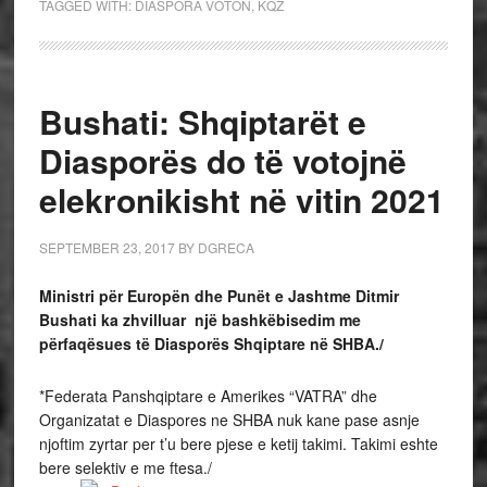
TAGGED WITH:
DIASPORA VOTON
,
KQZ
Bushati: Shqiptarët e
Diasporës do të votojnë
elekronikisht në vitin 2021
SEPTEMBER 23, 2017
BY
DGRECA
Ministri për Europën dhe Punët e Jashtme Ditmir
Bushati ka zhvilluar një bashkëbisedim me
përfaqësues të Diasporës Shqiptare në SHBA./
*Federata Panshqiptare e Amerikes “VATRA” dhe
Organizatat e Diaspores ne SHBA nuk kane pase asnje
njoftim zyrtar per t’u bere pjese e ketij takimi. Takimi eshte
bere selektiv e me ftesa./