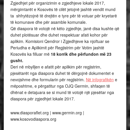
Zgjedhjet për organizimin e zgjedhjeve lokale 2017,
mërgimtarët e Kosovës të cilët jetojnë jashtë vendit mund
ta shfrytëzojnë të drejtën e tyre për të votuar për kryetarë
të komunave dhe për asamble komunale.
Që diaspora të votojë në këto zgjedhje, janë disa kushte që
duhet plotësuar dhe duhet respektuar afati kohor për
aplikim. Komisioni Qendror i Zgjedhjeve ka njoftuar se
Periudha e Aplikimit për Regjistrim për Votim jashtë
Kosovës ka filluar më
18 korrik dhe përfundon më 23
gusht.
Deri në mbylljen e afatit për aplikim për regjistrim,
pjesëtarët nga diaspora duhet të dërgojnë dokumentet e
nevojshme dhe formularin për regjistrim.
Në infografikën
e
mëposhtme, e përgatitur nga OJQ Germin, shfaqen të
dhënat e detajuara se si mund të votojë një pjesëtar nga
diaspora për zgjedhjet lokale 2017.
www.diasporaflet.org
|
www.germin.org |
www.kosovod
iaspora.org