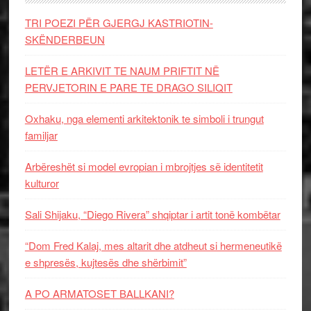
TRI POEZI PËR GJERGJ KASTRIOTIN-
SKËNDERBEUN
LETËR E ARKIVIT TE NAUM PRIFTIT NË
PERVJETORIN E PARE TE DRAGO SILIQIT
Oxhaku, nga elementi arkitektonik te simboli i trungut
familjar
Arbëreshët si model evropian i mbrojtjes së identitetit
kulturor
Sali Shijaku, “Diego Rivera” shqiptar i artit tonë kombëtar
“Dom Fred Kalaj, mes altarit dhe atdheut si hermeneutikë
e shpresës, kujtesës dhe shërbimit”
A PO ARMATOSET BALLKANI?