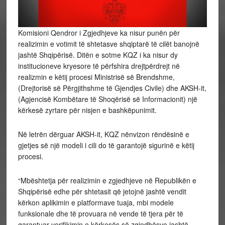
Komisioni Qendror i Zgjedhjeve ka nisur punën për
realizimin e votimit të shtetasve shqiptarë të cilët banojnë
jashtë Shqipërisë. Ditën e sotme KQZ i ka nisur dy
institucioneve kryesore të përfshira drejtpërdrejt në
realizmin e këtij procesi Ministrisë së Brendshme,
(Drejtorisë së Përgjithshme të Gjendjes Civile) dhe AKSH-it,
(Agjencisë Kombëtare të Shoqërisë së Informacionit) një
kërkesë zyrtare për nisjen e bashkëpunimit.
Në letrën dërguar AKSH-it, KQZ nënvizon rëndësinë e
gjetjes së një modeli i cili do të garantojë sigurinë e këtij
procesi.
“Mbështetja për realizimin e zgjedhjeve në Republikën e
Shqipërisë edhe për shtetasit që jetojnë jashtë vendit
kërkon aplikimin e platformave tuaja, mbi modele
funksionale dhe të provuara në vende të tjera për të
garantuar verifikimin e kërkesës së zgjedhësve jashtë