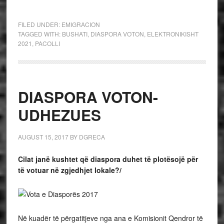
FILED UNDER:
EMIGRACION
TAGGED WITH:
BUSHATI
,
DIASPORA VOTON
,
ELEKTRONIKISHT
2021
,
PACOLLI
DIASPORA VOTON-
UDHEZUES
AUGUST 15, 2017
BY
DGRECA
Cilat janë kushtet që diaspora duhet të plotësojë për
të votuar në zgjedhjet lokale?/
Në kuadër të përgatitjeve nga ana e Komisionit Qendror të