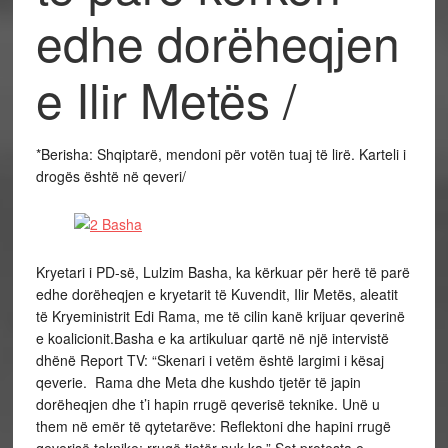
edhe dorëheqjen
e Ilir Metës /
*Berisha: Shqiptarë, mendoni për votën tuaj të lirë. Karteli i
drogës është në qeveri/
Kryetari i PD-së, Lulzim Basha, ka kërkuar për herë të parë
edhe dorëheqjen e kryetarit të Kuvendit, Ilir Metës, aleatit
të Kryeministrit Edi Rama, me të cilin kanë krijuar qeverinë
e koalicionit.Basha e ka artikuluar qartë në një intervistë
dhënë Report TV: “Skenari i vetëm është largimi i kësaj
qeverie. Rama dhe Meta dhe kushdo tjetër të japin
dorëheqjen dhe t’i hapin rrugë qeverisë teknike. Unë u
them në emër të qytetarëve: Reflektoni dhe hapini rrugë