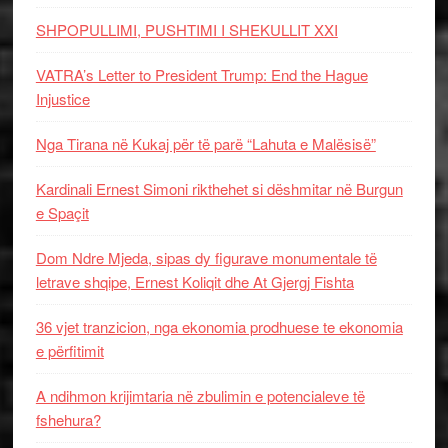
SHPOPULLIMI, PUSHTIMI I SHEKULLIT XXI
VATRA’s Letter to President Trump: End the Hague
Injustice
Nga Tirana në Kukaj për të parë “Lahuta e Malësisë”
Kardinali Ernest Simoni rikthehet si dëshmitar në Burgun
e Spaçit
Dom Ndre Mjeda, sipas dy figurave monumentale të
letrave shqipe, Ernest Koliqit dhe At Gjergj Fishta
36 vjet tranzicion, nga ekonomia prodhuese te ekonomia
e përfitimit
A ndihmon krijimtaria në zbulimin e potencialeve të
fshehura?