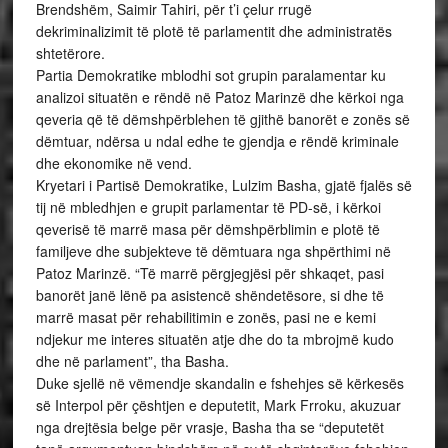
Brendshëm, Saimir Tahiri, për t’i çelur rrugë
dekriminalizimit të plotë të parlamentit dhe administratës
shtetërore.
Partia Demokratike mblodhi sot grupin paralamentar ku
analizoi situatën e rëndë në Patoz Marinzë dhe kërkoi nga
qeveria që të dëmshpërblehen të gjithë banorët e zonës së
dëmtuar, ndërsa u ndal edhe te gjendja e rëndë kriminale
dhe ekonomike në vend.
Kryetari i Partisë Demokratike, Lulzim Basha, gjatë fjalës së
tij në mbledhjen e grupit parlamentar të PD-së, i kërkoi
qeverisë të marrë masa për dëmshpërblimin e plotë të
familjeve dhe subjekteve të dëmtuara nga shpërthimi në
Patoz Marinzë. “Të marrë përgjegjësi për shkaqet, pasi
banorët janë lënë pa asistencë shëndetësore, si dhe të
marrë masat për rehabilitimin e zonës, pasi ne e kemi
ndjekur me interes situatën atje dhe do ta mbrojmë kudo
dhe në parlament”, tha Basha.
Duke sjellë në vëmendje skandalin e fshehjes së kërkesës
së Interpol për çështjen e deputetit, Mark Frroku, akuzuar
nga drejtësia belge për vrasje, Basha tha se “deputetët