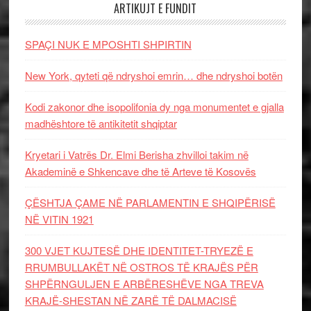
ARTIKUJT E FUNDIT
SPAÇI NUK E MPOSHTI SHPIRTIN
New York, qyteti që ndryshoi emrin… dhe ndryshoi botën
Kodi zakonor dhe isopolifonia dy nga monumentet e gjalla
madhështore të antikitetit shqiptar
Kryetari i Vatrës Dr. Elmi Berisha zhvilloi takim në
Akademinë e Shkencave dhe të Arteve të Kosovës
ÇËSHTJA ÇAME NË PARLAMENTIN E SHQIPËRISË
NË VITIN 1921
300 VJET KUJTESË DHE IDENTITET-TRYEZË E
RRUMBULLAKËT NË OSTROS TË KRAJËS PËR
SHPËRNGULJEN E ARBËRESHËVE NGA TREVA
KRAJË-SHESTAN NË ZARË TË DALMACISË