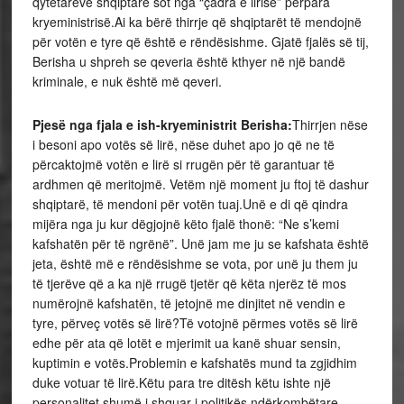
qytetarëve shqiptarë sot nga “çadra e lirisë” përpara
kryeministrisë.Ai ka bërë thirrje që shqiptarët të mendojnë
për votën e tyre që është e rëndësishme. Gjatë fjalës së tij,
Berisha u shpreh se qeveria është kthyer në një bandë
kriminale, e nuk është më qeveri.
Pjesë nga fjala e ish-kryeministrit Berisha:
Thirrjen nëse
i besoni apo votës së lirë, nëse duhet apo jo që ne të
përcaktojmë votën e lirë si rrugën për të garantuar të
ardhmen që meritojmë. Vetëm një moment ju ftoj të dashur
shqiptarë, të mendoni për votën tuaj.Unë e di që qindra
mijëra nga ju kur dëgjojnë këto fjalë thonë: “Ne s’kemi
kafshatën për të ngrënë”. Unë jam me ju se kafshata është
jeta, është më e rëndësishme se vota, por unë ju them ju
të tjerëve që a ka një rrugë tjetër që këta njerëz të mos
numërojnë kafshatën, të jetojnë me dinjitet në vendin e
tyre, përveç votës së lirë?Të votojnë përmes votës së lirë
edhe për ata që lotët e mjerimit ua kanë shuar sensin,
kuptimin e votës.Problemin e kafshatës mund ta zgjidhim
duke votuar të lirë.Këtu para tre ditësh këtu ishte një
personalitet shumë i shquar i politikës ndërkombëtare,