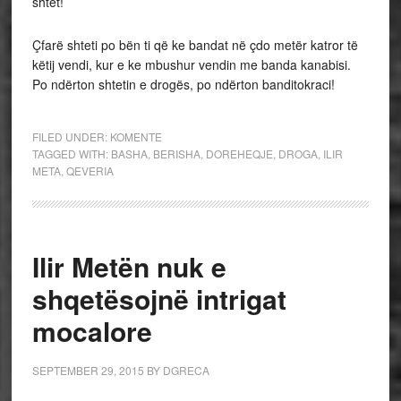
shtet!
Çfarë shteti po bën ti që ke bandat në çdo metër katror të
këtij vendi, kur e ke mbushur vendin me banda kanabisi.
Po ndërton shtetin e drogës, po ndërton banditokraci!
FILED UNDER:
KOMENTE
TAGGED WITH:
BASHA
,
BERISHA
,
DOREHEQJE
,
DROGA
,
ILIR
META
,
QEVERIA
Ilir Metën nuk e
shqetësojnë intrigat
mocalore
SEPTEMBER 29, 2015
BY
DGRECA