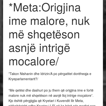
*Meta:Origjina
ime malore, nuk
më shqetëson
asnjë intrigë
mocalore/
*Takon Nishanin dhe Idrizin/A po përgatitet dorëheqja e
Kryeparlamentarit?/
“Me qetësi dhe dashuri po ju them që origjina ime e fortë
malore nuk më shqetëson në asnjë lloj intrige moçalore”.
Kjo është përgjigjia që Kryetari i Kuvendit Ilir Meta,
njëkohësisht edhe Kryetar i LSI-së ka bërë për mediat pas