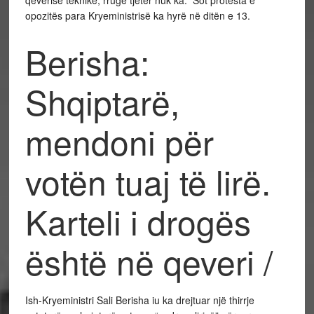
qeverisë teknike; rrugë tjetër nuk ka.” Sot protesta e
opozitës para Kryeministrisë ka hyrë në ditën e 13.
Berisha:
Shqiptarë,
mendoni për
votën tuaj të lirë.
Karteli i drogës
është në qeveri /
Ish-Kryeministri Sali Berisha iu ka drejtuar një thirrje