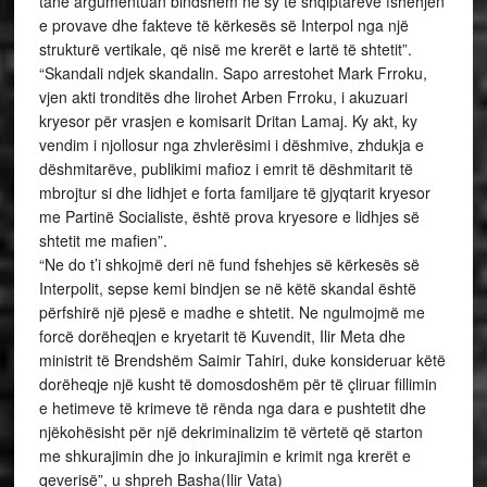
tanë argumentuan bindshëm në sy të shqiptarëve fshehjen
e provave dhe fakteve të kërkesës së Interpol nga një
strukturë vertikale, që nisë me krerët e lartë të shtetit”.
“Skandali ndjek skandalin. Sapo arrestohet Mark Frroku,
vjen akti tronditës dhe lirohet Arben Frroku, i akuzuari
kryesor për vrasjen e komisarit Dritan Lamaj. Ky akt, ky
vendim i njollosur nga zhvlerësimi i dëshmive, zhdukja e
dëshmitarëve, publikimi mafioz i emrit të dëshmitarit të
mbrojtur si dhe lidhjet e forta familjare të gjyqtarit kryesor
me Partinë Socialiste, është prova kryesore e lidhjes së
shtetit me mafien”.
“Ne do t’i shkojmë deri në fund fshehjes së kërkesës së
Interpolit, sepse kemi bindjen se në këtë skandal është
përfshirë një pjesë e madhe e shtetit. Ne ngulmojmë me
forcë dorëheqjen e kryetarit të Kuvendit, Ilir Meta dhe
ministrit të Brendshëm Saimir Tahiri, duke konsideruar këtë
dorëheqje një kusht të domosdoshëm për të çliruar fillimin
e hetimeve të krimeve të rënda nga dara e pushtetit dhe
njëkohësisht për një dekriminalizim të vërtetë që starton
me shkurajimin dhe jo inkurajimin e krimit nga krerët e
qeverisë”, u shpreh Basha(Ilir Vata)