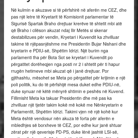
Në kulmin e akuzave si të përfshirë në aferën me CEZ, dhe
pas një letre të Kryetarit të Komisionit parlamentar të
Sigurisë Spartak Braho drejtuar krerëve të shtetit mbi atë
që Braho i cilëson akuzat ndaj Ilir Metës si skenar
destabilizues për vendin, Kryetari i Kuvendit ka zhvilluar
takime të njëpasnjëshme me Presidentin Bujar Nishani dhe
kryetarin e PDIU-së, Shpëtim Idrizi. Një burim nga
parlamenti tha për Bota Sot se kryetari i Kuvendit po
përgatitet dorëheqjen nga posti nr 2 i shtetit për ti hapur
rrugën hetimeve mbi akuzat që i janë drejtuar. Por
gjithashtu, mësohet se Meta po përgatitet për krijimin e një
poli politik, ku do të përfshijë mesa duket edhe PDIU-në,
duke synuar në këtë mënyrë shtimin e peshës në Kuvend.
Fillimisht Meta ka takuar Presidentin dhe më pas ka
zhvilluar një tjetër takim kokë më kokë me Nënkryetarin e
Parlamentit, Shpëtim Idrizi. Takimi vjen në një kohë kur
Meta është vendosur nën akuza të forta për aferën e
mbledhjes së borxheve të CEZ, por edhe kur janë shtuar
zërat për një qeverisje PD-PS, duke lënë jashtë LSI-së,