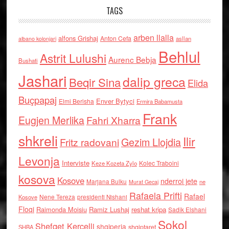
TAGS
arben llalla
alfons Grishaj
Anton Cefa
asllan
albano kolonjari
Behlul
Astrit Lulushi
Aurenc Bebja
Bushati
Jashari
dalip greca
Beqir Sina
Elida
Buçpapaj
Enver Bytyci
Elmi Berisha
Ermira Babamusta
Frank
Eugjen Merlika
Fahri Xharra
shkreli
Ilir
Gezim Llojdia
Fritz radovani
Levonja
Interviste
Kolec Traboini
Keze Kozeta Zylo
kosova
Kosove
nderroi jete
Marjana Bulku
ne
Murat Gecaj
Rafaela Prifti
Rafael
Nene Tereza
Kosove
presidenti Nishani
Floqi
Raimonda Moisiu
Ramiz Lushaj
reshat kripa
Sadik Elshani
Sokol
Shefqet Kercelli
shqiperia
shqiptaret
SHBA