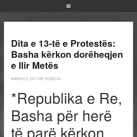
Dita e 13-të e Protestës:
Basha kërkon dorëheqjen
e Ilir Metës
MARCH 2, 2017
BY
DGRECA
*Republika e Re,
Basha për herë
të parë kërkon