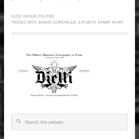
FILED UNDER:
POLITIKE
TAGGED WITH:
BASHA
,
DOREHEQJE
,
ILIR META
,
SAIMIR TAHIRI