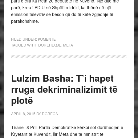
parti e cila ka rreth 20 deputetë në Kuvend. Një ditë më
parë, kreu i PDIU-së Shpëtim Idrizi, ka thënë në një
emission televiziv se beson që do të ketë zgjedhje të
parakohshme.
FILED UNDER:
KOMENTE
TAGGED WITH:
DOREHEQJE
,
META
Lulzim Basha: T’i hapet
rruga dekriminalizimit të
plotë
APRIL 8, 2015
BY
DGRECA
Tirane- 8 Prill-Partia Demokratike kërkoi sot dorëheqjen e
Kryetarit të Kuvendit, Ilir Meta dhe të ministrit të