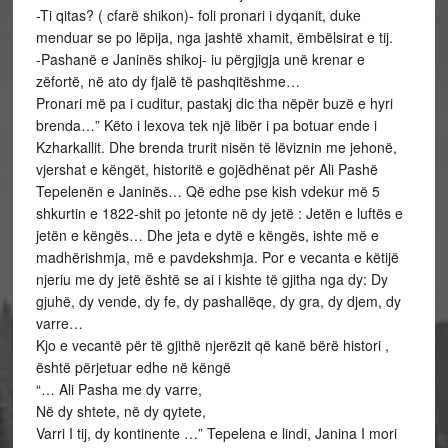
-Ti qitas? ( cfarë shikon)- foli pronari i dyqanit, duke
menduar se po lëpija, nga jashtë xhamit, ëmbëlsirat e tij.
-Pashanë e Janinës shikoj- iu përgjigja unë krenar e
zëfortë, në ato dy fjalë të pashqitëshme…
Pronari më pa i cuditur, pastakj dic tha nëpër buzë e hyri
brenda…” Këto i lexova tek një libër i pa botuar ende i
Kzharkallit. Dhe brenda trurit nisën të lëviznin me jehonë,
vjershat e këngët, historitë e gojëdhënat për Ali Pashë
Tepelenën e Janinës… Që edhe pse kish vdekur më 5
shkurtin e 1822-shit po jetonte në dy jetë : Jetën e luftës e
jetën e këngës… Dhe jeta e dytë e këngës, ishte më e
madhërishmja, më e pavdekshmja. Por e vecanta e këtijë
njeriu me dy jetë është se ai i kishte të gjitha nga dy: Dy
gjuhë, dy vende, dy fe, dy pashallëqe, dy gra, dy djem, dy
varre…
Kjo e vecantë për të gjithë njerëzit që kanë bërë histori ,
është përjetuar edhe në këngë
“… Ali Pasha me dy varre,
Në dy shtete, në dy qytete,
Varri I tij, dy kontinente …” Tepelena e lindi, Janina I mori