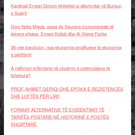
Kardinali Ernest Simoni rikthehet si dëshmitar në Burgun
e Spaçit
Dom Ndre Mjeda, sipas dy figurave monumentale të
letrave shqipe, Ernest Koliqit dhe At Gjergj Fishta
36 vjet tranzicion, nga ekonomia prodhuese te ekonomia
e përfitimit
A ndihmon krijimtaria në zbulimin e potencialeve të
fshehura?
PROF. AHMET QERIQI DHE EPOKA E REZISTENCЁS
DHE LUFTЁS PЁR LIRI!
FORMAT ALTERNATIVE TË EVIDENTIMIT TË
TARIFËS POSTARE NË HISTORINË E POSTËS
SHQIPTARE