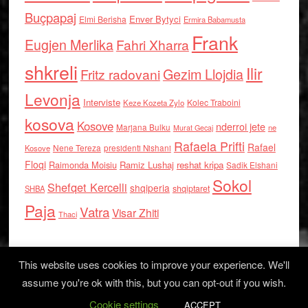
Buçpapaj
Enver Bytyci
Elmi Berisha
Ermira Babamusta
Frank
Eugjen Merlika
Fahri Xharra
shkreli
Ilir
Gezim Llojdia
Fritz radovani
Levonja
Interviste
Kolec Traboini
Keze Kozeta Zylo
kosova
Kosove
nderroi jete
Marjana Bulku
ne
Murat Gecaj
Rafaela Prifti
Rafael
Nene Tereza
Kosove
presidenti Nishani
Floqi
Raimonda Moisiu
Ramiz Lushaj
reshat kripa
Sadik Elshani
Sokol
Shefqet Kercelli
shqiperia
shqiptaret
SHBA
Paja
Vatra
Visar Zhiti
Thaci
This website uses cookies to improve your experience. We'll
assume you're ok with this, but you can opt-out if you wish.
Cookie settings
Log in
ACCEPT