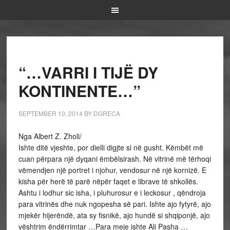
“…VARRI I TIJË DY
KONTINENTE…”
SEPTEMBER 10, 2014
BY
DGRECA
Nga Albert Z. Zholi/
Ishte ditë vjeshte, por dielli digjte si në gusht. Këmbët më
cuan përpara një dyqani ëmbëlsirash. Në vitrinë më tërhoqi
vëmendjen një portret i njohur, vendosur në një kornizë. E
kisha për herë të parë nëpër faqet e librave të shkollës.
Ashtu i lodhur sic isha, i pluhurosur e i leckosur , qëndroja
para vitrinës dhe nuk ngopesha së pari. Ishte ajo fytyrë, ajo
mjekër hijerëndë, ata sy fisnikë, ajo hundë si shqiponjë, ajo
vështrim ëndërrimtar …Para meje ishte Ali Pasha …