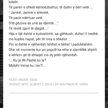
kokën.
Të parën e shkeli këmbëzbathur, të dytën e bëri vetë …
“ Janinë, Janinë e shkretë,
Të pacë ndërtuar vetë,
S’të gëzova as unë as djemtë…”
Të rëntë zjarri të djegtë…”
Hija e tijë është e kudoshtrirë, sa gjithkush, duhet t’I hedhë
me kujdes hapat, për të mos e shkelur…
Por ai është e njëherësh fshihet e bëhet I padukëshëm.
Dhe në momente kur po populli ka ethe e zjarrëllëk shpirti
e kërkon që të shfaqet me dy jetët njëherësh:
“…Ku je Ali Pashë ku je?
Mblidhi trimat ku i ke?!…
FILED UNDER:
ESSE
TAGGED WITH:
ALBERT Z. ZHOLI
,
DY KONTINENTE
,
VARRI