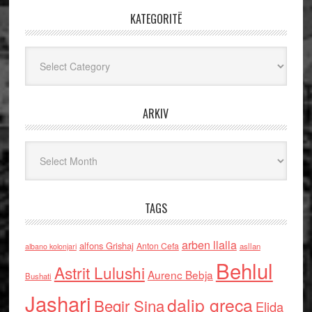
KATEGORITË
Kategoritë
ARKIV
Arkiv
TAGS
arben llalla
alfons Grishaj
Anton Cefa
asllan
albano kolonjari
Behlul
Astrit Lulushi
Aurenc Bebja
Bushati
Jashari
dalip greca
Beqir Sina
Elida