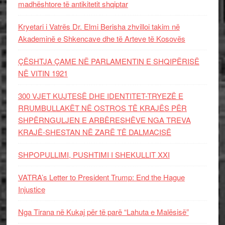
madhështore të antikitetit shqiptar
Kryetari i Vatrës Dr. Elmi Berisha zhvilloi takim në
Akademinë e Shkencave dhe të Arteve të Kosovës
ÇËSHTJA ÇAME NË PARLAMENTIN E SHQIPËRISË
NË VITIN 1921
300 VJET KUJTESË DHE IDENTITET-TRYEZË E
RRUMBULLAKËT NË OSTROS TË KRAJËS PËR
SHPËRNGULJEN E ARBËRESHËVE NGA TREVA
KRAJË-SHESTAN NË ZARË TË DALMACISË
SHPOPULLIMI, PUSHTIMI I SHEKULLIT XXI
VATRA’s Letter to President Trump: End the Hague
Injustice
Nga Tirana në Kukaj për të parë “Lahuta e Malësisë”