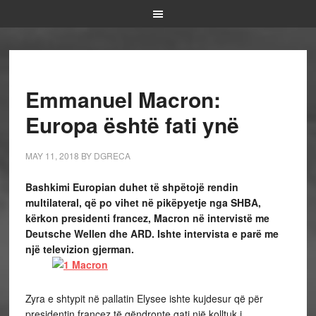
Emmanuel Macron:
Europa është fati ynë
MAY 11, 2018
BY
DGRECA
Bashkimi Europian duhet të shpëtojë rendin
multilateral, që po vihet në pikëpyetje nga SHBA,
kërkon presidenti francez, Macron në intervistë me
Deutsche Wellen dhe ARD. Ishte intervista e parë me
një televizion gjerman.
Zyra e shtypit në pallatin Elysee ishte kujdesur që për
presidentin francez të qëndronte gati një kolltuk i