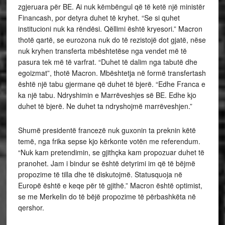
zgjeruara për BE. Ai nuk këmbëngul që të ketë një ministër
Financash, por detyra duhet të kryhet. “Se si quhet
institucioni nuk ka rëndësi. Qëllimi është kryesori.” Macron
thotë qartë, se eurozona nuk do të rezistojë dot gjatë, nëse
nuk kryhen transferta mbështetëse nga vendet më të
pasura tek më të varfrat. “Duhet të dalim nga tabutë dhe
egoizmat”, thotë Macron. Mbështetja në formë transfertash
është një tabu gjermane që duhet të bjerë. “Edhe Franca e
ka një tabu. Ndryshimin e Marrëveshjes së BE. Edhe kjo
duhet të bjerë. Ne duhet ta ndryshojmë marrëveshjen.”
Shumë presidentë francezë nuk guxonin ta preknin këtë
temë, nga frika sepse kjo kërkonte votën me referendum.
“Nuk kam pretendimin, se gjithçka kam propozuar duhet të
pranohet. Jam i bindur se është detyrimi im që të bëjmë
propozime të tilla dhe të diskutojmë. Statusquoja në
Europë është e keqe për të gjithë.” Macron është optimist,
se me Merkelin do të bëjë propozime të përbashkëta në
qershor.