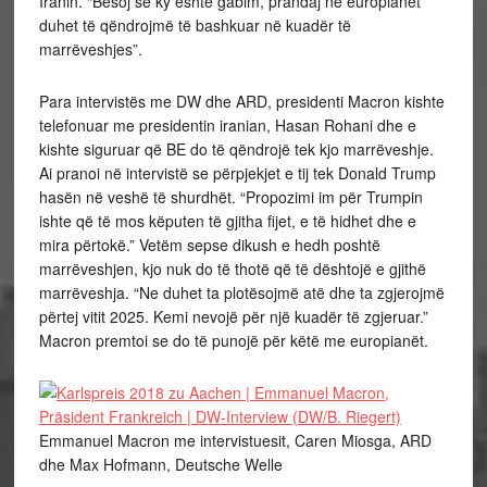
Iranin. “Besoj se ky është gabim, prandaj ne europianët
duhet të qëndrojmë të bashkuar në kuadër të
marrëveshjes”.
Para intervistës me DW dhe ARD, presidenti Macron kishte
telefonuar me presidentin iranian, Hasan Rohani dhe e
kishte siguruar që BE do të qëndrojë tek kjo marrëveshje.
Ai pranoi në intervistë se përpjekjet e tij tek Donald Trump
hasën në veshë të shurdhët. “Propozimi im për Trumpin
ishte që të mos këputen të gjitha fijet, e të hidhet dhe e
mira përtokë.” Vetëm sepse dikush e hedh poshtë
marrëveshjen, kjo nuk do të thotë që të dështojë e gjithë
marrëveshja. “Ne duhet ta plotësojmë atë dhe ta zgjerojmë
përtej vitit 2025. Kemi nevojë për një kuadër të zgjeruar.”
Macron premtoi se do të punojë për këtë me europianët.
Emmanuel Macron me intervistuesit, Caren Miosga, ARD
dhe Max Hofmann, Deutsche Welle