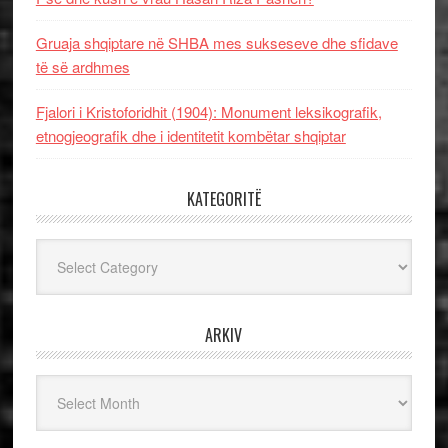
Gruaja shqiptare në SHBA mes sukseseve dhe sfidave
të së ardhmes
Fjalori i Kristoforidhit (1904): Monument leksikografik,
etnogjeografik dhe i identitetit kombëtar shqiptar
KATEGORITË
Kategoritë
ARKIV
Arkiv