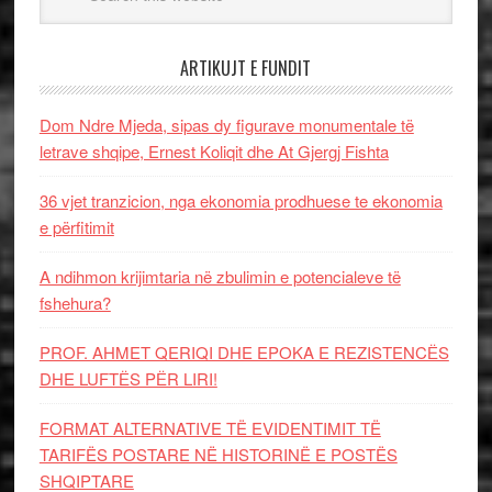
ARTIKUJT E FUNDIT
Dom Ndre Mjeda, sipas dy figurave monumentale të
letrave shqipe, Ernest Koliqit dhe At Gjergj Fishta
36 vjet tranzicion, nga ekonomia prodhuese te ekonomia
e përfitimit
A ndihmon krijimtaria në zbulimin e potencialeve të
fshehura?
PROF. AHMET QERIQI DHE EPOKA E REZISTENCЁS
DHE LUFTЁS PЁR LIRI!
FORMAT ALTERNATIVE TË EVIDENTIMIT TË
TARIFËS POSTARE NË HISTORINË E POSTËS
SHQIPTARE