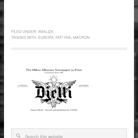
FILED UNDER:
ANALIZA
TAGGED WITH:
EUROPA
,
FATI YNE
,
MACRON