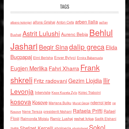
TAGS
arben llalla
alfons Grishaj
Anton Cefa
asllan
albano kolonjari
Behlul
Astrit Lulushi
Aurenc Bebja
Bushati
Jashari
dalip greca
Beqir Sina
Elida
Buçpapaj
Enver Bytyci
Elmi Berisha
Ermira Babamusta
Frank
Eugjen Merlika
Fahri Xharra
shkreli
Ilir
Gezim Llojdia
Fritz radovani
Levonja
Interviste
Kolec Traboini
Keze Kozeta Zylo
kosova
Kosove
nderroi jete
Marjana Bulku
ne
Murat Gecaj
Rafaela Prifti
Rafael
Nene Tereza
Kosove
presidenti Nishani
Floqi
Raimonda Moisiu
Ramiz Lushaj
reshat kripa
Sadik Elshani
Sokol
Shefqet Kercelli
shqiperia
shqiptaret
SHBA