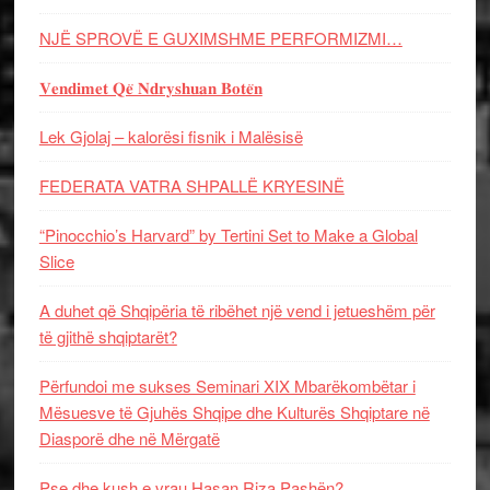
NJË SPROVË E GUXIMSHME PERFORMIZMI…
𝐕𝐞𝐧𝐝𝐢𝐦𝐞𝐭 𝐐𝐞̈ 𝐍𝐝𝐫𝐲𝐬𝐡𝐮𝐚𝐧 𝐁𝐨𝐭𝐞̈𝐧
Lek Gjolaj – kalorësi fisnik i Malësisë
FEDERATA VATRA SHPALLË KRYESINË
“Pinocchio’s Harvard” by Tertini Set to Make a Global
Slice
A duhet që Shqipëria të ribëhet një vend i jetueshëm për
të gjithë shqiptarët?
Përfundoi me sukses Seminari XIX Mbarëkombëtar i
Mësuesve të Gjuhës Shqipe dhe Kulturës Shqiptare në
Diasporë dhe në Mërgatë
Pse dhe kush e vrau Hasan Riza Pashën?