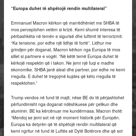
“Europa duhet të shpëtojë rendin multilateral”
Emmanuel Macron kërkon që marrëdhëniet me SHBA të
mos perceptohen vetëm si krizë. Kemi shumë interesa të
përbashkëta në temën e sigurisë dhe luftimit të terrorizmit.
“Ka tensione, por edhe një lidhje të fortë”. Lidhur me
grindjen për doganat, Macron kërkon nga Europa të mos
sillet si partnere e vogël. “Në këtë temë Europa duhet të
kërkojë respektin që i takon. Ne jemi një fuqi e madhe
ekonomike. SHBA janë aleat dhe partner, por edhe ne kemi
rregulla. E duhet të tregojmë kujdes që këto rregulla të
respektohen.”
Trump vendos në fund të majit, nëse BE do të përjashtohet
përfundimisht nga doganat ndëshkuese për çelikun dhe
aluminin. BE ka kërcënuar me kundërmasa. Macron thotë:
“Mendoj se jemi sot në një moment historik për Europën.
Europa ka detyrën që të shpëtojë rendin multilateral që
kemi ngritur në fund të Luftës së Dytë Botërore dhe që sot