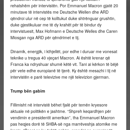
rehatshëm për intervistën. Por Emmanuel Macron gjatë 20
minutave të intervistës me Deutsche Wellen dhe ARD
qëndroi ulur në cep të kolltukut duke shtrënguar grushtin,
duke gjestikuluar me të dy krahët për të bindur dy
intervistuesit, Max Hofmann e Deutsche Welles dhe Caren
Miosgan nga ARD për qëndrimet e tij.
Dinamik, energjik, i kthjellët, por edhe i duruar me vonesat
teknike u tregua 40 vjeçari Macron. Ai është krenar që
Franca ka ndryshuar shumë këtë vit. Tani ai kërkon të bëjë
për vete edhe europianë të tjerë. Ky është mesazhi i tij në
intervistën e parë televizive me një televizion gjerman.
Trump bën gabim
Fillimisht në intervistë bëhet fjalë për temën kryesore
aktuale në politikën e jashtme. “Shpreh keqardhjen për
vendimin e presidentit amerikan”, tha Emmanuel Macron
pas heqjes dorë të SHBA-së nga marrëveshja atomike me