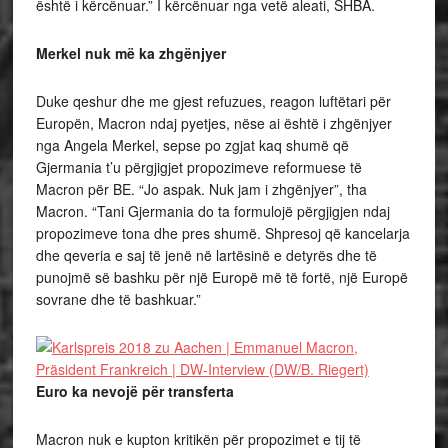
është i kërcënuar.” I kërcënuar nga vetë aleati, SHBA.
Merkel nuk më ka zhgënjyer
Duke qeshur dhe me gjest refuzues, reagon luftëtari për
Europën, Macron ndaj pyetjes, nëse ai është i zhgënjyer
nga Angela Merkel, sepse po zgjat kaq shumë që
Gjermania t’u përgjigjet propozimeve reformuese të
Macron për BE. “Jo aspak. Nuk jam i zhgënjyer”, tha
Macron. “Tani Gjermania do ta formulojë përgjigjen ndaj
propozimeve tona dhe pres shumë. Shpresoj që kancelarja
dhe qeveria e saj të jenë në lartësinë e detyrës dhe të
punojmë së bashku për një Europë më të fortë, një Europë
sovrane dhe të bashkuar.”
Euro ka nevojë për transferta
Macron nuk e kupton kritikën për propozimet e tij të