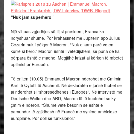
“Nuk jam superhero”
Një vit pas zgjedhjes së tij si president, Franca ka
ndryshuar shumë. Por krahasimet me Jupiterin apo Julius
Cezarin nuk i pëlqenë Macron. “Nuk e kam parë veten
kurrë si hero.” Macron është i vetëdijshëm, se puna që ka
përpara është e madhe. Megjithë krizat ai kërkon të mbetet
optimist pr Europën.
Të enjten (10.05) Emmanuel Macron nderohet me Çmimin
Karl të Qytetit të Aachenit. Në deklaratën e jurisë thuhet se
ai nderohet si “shpresëdhënës i Europës”. Në intervistë me
Deutsche Wellen dhe ARD, Macron lë të kuptohet se ky
çmim e nderon. “Shumë vetë besonin se është e
pamundur të zgjidhesh në Francë me synime ambicioze
europiane. Por doli se funksionoi.”