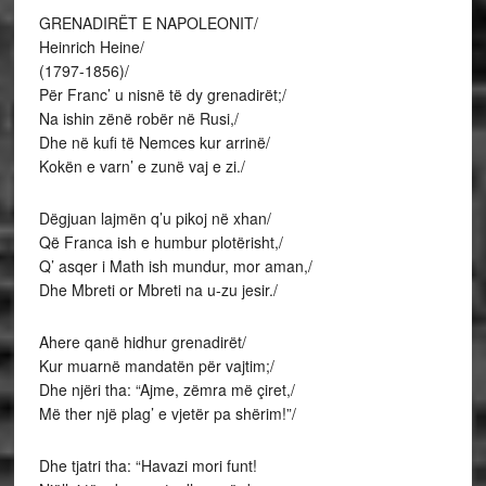
GRENADIRËT E NAPOLEONIT/
Heinrich Heine/
(1797-1856)/
Për Franc’ u nisnë të dy grenadirët;/
Na ishin zënë robër në Rusi,/
Dhe në kufi të Nemces kur arrinë/
Kokën e varn’ e zunë vaj e zi./
Dëgjuan lajmën q’u pikoj në xhan/
Që Franca ish e humbur plotërisht,/
Q’ asqer i Math ish mundur, mor aman,/
Dhe Mbreti or Mbreti na u-zu jesir./
Ahere qanë hidhur grenadirët/
Kur muarnë mandatën për vajtim;/
Dhe njëri tha: “Ajme, zëmra më çiret,/
Më ther një plag’ e vjetër pa shërim!”/
Dhe tjatri tha: “Havazi mori funt!