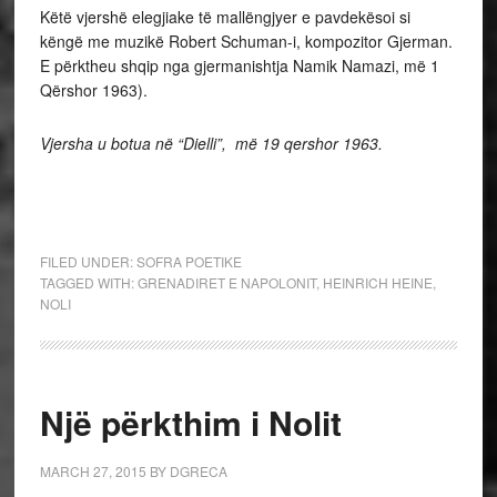
Këtë vjershë elegjiake të mallëngjyer e pavdekësoi si
këngë me muzikë Robert Schuman-i, kompozitor Gjerman.
E përktheu shqip nga gjermanishtja Namik Namazi, më 1
Qërshor 1963).
Vjersha u botua në “Dielli”, më 19 qershor 1963.
FILED UNDER:
SOFRA POETIKE
TAGGED WITH:
GRENADIRET E NAPOLONIT
,
HEINRICH HEINE
,
NOLI
Një përkthim i Nolit
MARCH 27, 2015
BY
DGRECA