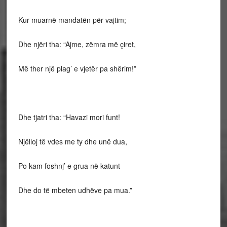
Kur muarnë mandatën për vajtim;
Dhe njëri tha: “Ajme, zëmra më çiret,
Më ther një plag’ e vjetër pa shërim!”
Dhe tjatri tha: “Havazi mori funt!
Njëlloj të vdes me ty dhe unë dua,
Po kam foshnj’ e grua në katunt
Dhe do të mbeten udhëve pa mua.”