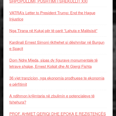
SHPOPULLIMI, PUSHTIMI I SHEKULLIT XXI
VATRA’s Letter to President Trump: End the Hague
Injustice
Nga Tirana në Kukaj për të parë “Lahuta e Malësisë”
Kardinali Ernest Simoni rikthehet si dëshmitar në Burgun
e Spaçit
Dom Ndre Mjeda, sipas dy figurave monumentale të
letrave shqipe, Ernest Koliqit dhe At Gjergj Fishta
36 vjet tranzicion, nga ekonomia prodhuese te ekonomia
e përfitimit
A ndihmon krijimtaria në zbulimin e potencialeve të
fshehura?
PROF. AHMET QERIQI DHE EPOKA E REZISTENCЁS