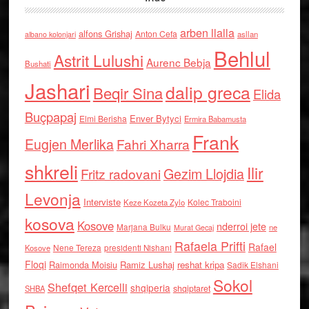
arben llalla
alfons Grishaj
Anton Cefa
asllan
albano kolonjari
Behlul
Astrit Lulushi
Aurenc Bebja
Bushati
Jashari
dalip greca
Beqir Sina
Elida
Buçpapaj
Enver Bytyci
Elmi Berisha
Ermira Babamusta
Frank
Eugjen Merlika
Fahri Xharra
shkreli
Ilir
Gezim Llojdia
Fritz radovani
Levonja
Interviste
Kolec Traboini
Keze Kozeta Zylo
kosova
Kosove
nderroi jete
Marjana Bulku
ne
Murat Gecaj
Rafaela Prifti
Rafael
Nene Tereza
Kosove
presidenti Nishani
Floqi
Raimonda Moisiu
Ramiz Lushaj
reshat kripa
Sadik Elshani
Sokol
Shefqet Kercelli
shqiperia
shqiptaret
SHBA