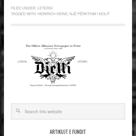
FILED UNDER:
LETERSI
TAGGED WITH:
HEINRICH HEINE
,
NJË PËRKTHIM I NOLIT
ARTIKUJT E FUNDIT