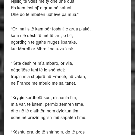
Njëlloj të vdes me ty dhe unë dua,
Po kam foshnj’ e grua në katunt
Dhe do të mbeten udhëve pa mua.”
“Or mall s’të kam për foshnj’ e grua plakë,
kam një dëshirë më të lart’, o bir;
ngordhçin të gjithë rrugës liparakë,
kur Mbreti or Mbreti na u-zu jesir.
“Këtë dëshirë m’a mbaro, or vlla,
nëqoftëse tani të le shëndet:
trupin m’a shpjerë në Francë, në vatan,
në Francë më mbulo me salltanet,
“Kryqin kordhelë-kuq, nishanin tim,
m’a var, të lutem, përmbi zëmrën time,
dhe në të djathtën nem dyfekun tim,
edhe në brezin ngjish-më shpatën time.
“Kështu pra, do të shtrihem, do të pres