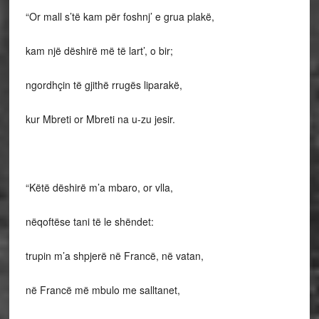
“Or mall s’të kam për foshnj’ e grua plakë,
kam një dëshirë më të lart’, o bir;
ngordhçin të gjithë rrugës liparakë,
kur Mbreti or Mbreti na u-zu jesir.
“Këtë dëshirë m’a mbaro, or vlla,
nëqoftëse tani të le shëndet:
trupin m’a shpjerë në Francë, në vatan,
në Francë më mbulo me salltanet,