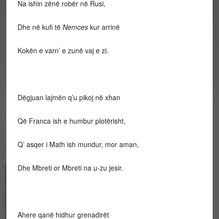
Na ishin zënë robër në Rusi,
Dhe në kufi të
Nemces
kur arrinë
Kokën e varn’ e zunë vaj e zi.
Dëgjuan lajmën q’u pikoj në xhan
Që Franca ish e humbur plotërisht,
Q’ asqer i Math ish mundur, mor aman,
Dhe Mbreti or Mbreti na u-zu jesir.
Ahere qanë hidhur grenadirët