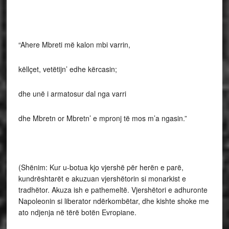
“Ahere Mbreti më kalon mbi varrin,
këllçet, vetëtijn’ edhe kërcasin;
dhe unë i armatosur dal nga varri
dhe Mbretn or Mbretn’ e mpronj të mos m’a ngasin.”
(Shënim: Kur u-botua kjo vjershë për herën e parë,
kundrështarët e akuzuan vjershëtorin si monarkist e
tradhëtor. Akuza ish e pathemeltë. Vjershëtori e adhuronte
Napoleonin si liberator ndërkombëtar, dhe kishte shoke me
ato ndjenja në tërë botën Evropiane.