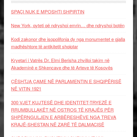
SPAÇI NUK E MPOSHTI SHPIRTIN
New York, qyteti që ndryshoi emrin… dhe ndryshoi botën
Kodi zakonor dhe isopolifonia dy nga monumentet e gjalla
madhështore të antikitetit shqiptar
Kryetari i Vatrës Dr. Elmi Berisha zhvilloi takim në
Akademinë e Shkencave dhe të Arteve të Kosovës
ÇËSHTJA ÇAME NË PARLAMENTIN E SHQIPËRISË
NË VITIN 1921
300 VJET KUJTESË DHE IDENTITET-TRYEZË E
RRUMBULLAKËT NË OSTROS TË KRAJËS PËR
SHPËRNGULJEN E ARBËRESHËVE NGA TREVA
KRAJË-SHESTAN NË ZARË TË DALMACISË