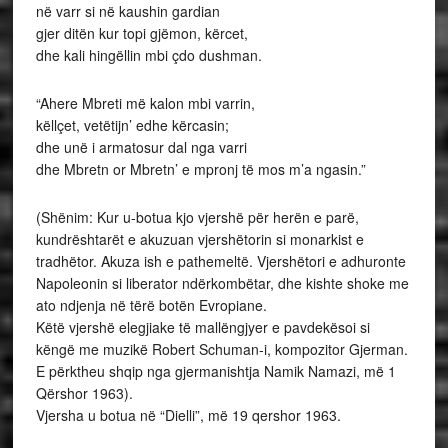
në varr si në kaushin gardian
gjer ditën kur topi gjëmon, kërcet,
dhe kali hingëllin mbi çdo dushman.
“Ahere Mbreti më kalon mbi varrin,
këllçet, vetëtijn’ edhe kërcasin;
dhe unë i armatosur dal nga varri
dhe Mbretn or Mbretn’ e mpronj të mos m’a ngasin.”
(Shënim: Kur u-botua kjo vjershë për herën e parë,
kundrështarët e akuzuan vjershëtorin si monarkist e
tradhëtor. Akuza ish e pathemeltë. Vjershëtori e adhuronte
Napoleonin si liberator ndërkombëtar, dhe kishte shoke me
ato ndjenja në tërë botën Evropiane.
Këtë vjershë elegjiake të mallëngjyer e pavdekësoi si
këngë me muzikë Robert Schuman-i, kompozitor Gjerman.
E përktheu shqip nga gjermanishtja Namik Namazi, më 1
Qërshor 1963).
Vjersha u botua në “Dielli”, më 19 qershor 1963.