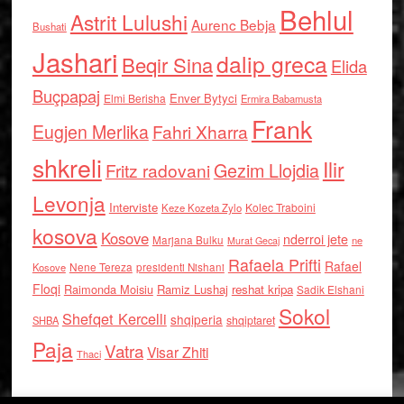
Behlul
Astrit Lulushi
Aurenc Bebja
Bushati
Jashari
dalip greca
Beqir Sina
Elida
Buçpapaj
Enver Bytyci
Elmi Berisha
Ermira Babamusta
Frank
Eugjen Merlika
Fahri Xharra
shkreli
Ilir
Gezim Llojdia
Fritz radovani
Levonja
Interviste
Kolec Traboini
Keze Kozeta Zylo
kosova
Kosove
nderroi jete
Marjana Bulku
ne
Murat Gecaj
Rafaela Prifti
Rafael
Nene Tereza
Kosove
presidenti Nishani
Floqi
Raimonda Moisiu
Ramiz Lushaj
reshat kripa
Sadik Elshani
Sokol
Shefqet Kercelli
shqiperia
shqiptaret
SHBA
Paja
Vatra
Visar Zhiti
Thaci