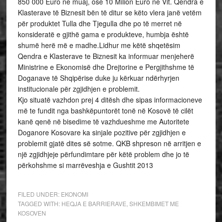
850 000 Euro ne muaj, ose 10 Milion Euro ne Vit. Qendra e
Klasterave të Biznesit bën të ditur se këto vlera janë vetëm
për produktet Tulla dhe Tjegulla dhe po të merret në
konsideratë e gjithë gama e produkteve, humbja është
shumë herë më e madhe.Lidhur me këtë shqetësim
Qendra e Klasterave te Biznesit ka informuar menjeherë
Ministrine e Ekonomisë dhe Drejtorine e Pergjithshme të
Doganave të Shqipërise duke ju kërkuar ndërhyrjen
institucionale për zgjidhjen e problemit.
Kjo situatë vazhdon prej 4 ditësh dhe sipas informacioneve
më te fundit nga bashkëpuntorët tonë në Kosovë të cilët
kanë qenë në bisedime të vazhdueshme me Autoritete
Doganore Kosovare ka sinjale pozitive për zgjidhjen e
problemit gjatë dites së sotme. QKB shpreson në arritjen e
një zgjidhjeje përfundimtare për këtë problem dhe jo të
përkohshme si marrëveshja e Gushtit 2013
FILED UNDER:
EKONOMI
TAGGED WITH:
HEQJA E BARRIERAVE
,
SHKEMBIMET ME
KOSOVEN