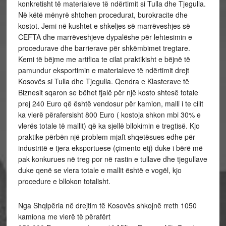
konkretisht të materialeve të ndërtimit si Tulla dhe Tjegulla.
Në këtë mënyrë shtohen procedurat, burokracite dhe
kostot. Jemi në kushtet e shkeljes së marrëveshjes së
CEFTA dhe marrëveshjeve dypalëshe për lehtesimin e
procedurave dhe barrierave për shkëmbimet tregtare.
Kemi të bëjme me artifica te cilat praktikisht e bëjnë të
pamundur eksportimin e materialeve të ndërtimit drejt
Kosovës si Tulla dhe Tjegulla. Qendra e Klasterave të
Biznesit sqaron se bëhet fjalë për një kosto shtesë totale
prej 240 Euro që është vendosur për kamion, malli i te cilit
ka vlerë përafersisht 800 Euro ( kostoja shkon mbi 30% e
vlerës totale të mallit) që ka sjellë bllokimin e tregtisë. Kjo
praktike përbën një problem mjaft shqetësues edhe për
industritë e tjera eksportuese (çimento etj) duke i bërë më
pak konkurues në treg por në rastin e tullave dhe tjegullave
duke qenë se vlera totale e mallit është e vogël, kjo
procedure e bllokon totalisht.
Nga Shqipëria në drejtim të Kosovës shkojnë rreth 1050
kamiona me vlerë të përafërt