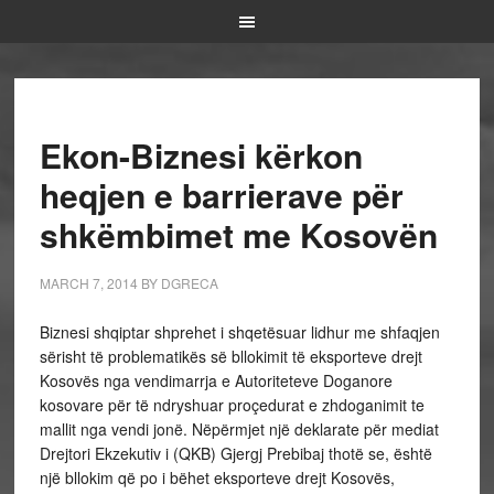
Ekon-Biznesi kërkon
heqjen e barrierave për
shkëmbimet me Kosovën
MARCH 7, 2014
BY
DGRECA
Biznesi shqiptar shprehet i shqetësuar lidhur me shfaqjen
sërisht të problematikës së bllokimit të eksporteve drejt
Kosovës nga vendimarrja e Autoriteteve Doganore
kosovare për të ndryshuar proçedurat e zhdoganimit te
mallit nga vendi jonë. Nëpërmjet një deklarate për mediat
Drejtori Ekzekutiv i (QKB) Gjergj Prebibaj thotë se, është
një bllokim që po i bëhet eksporteve drejt Kosovës,