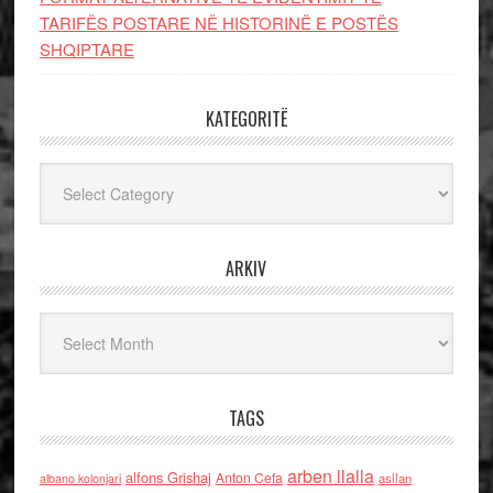
TARIFËS POSTARE NË HISTORINË E POSTËS
SHQIPTARE
KATEGORITË
Kategoritë
ARKIV
Arkiv
TAGS
arben llalla
alfons Grishaj
Anton Cefa
asllan
albano kolonjari