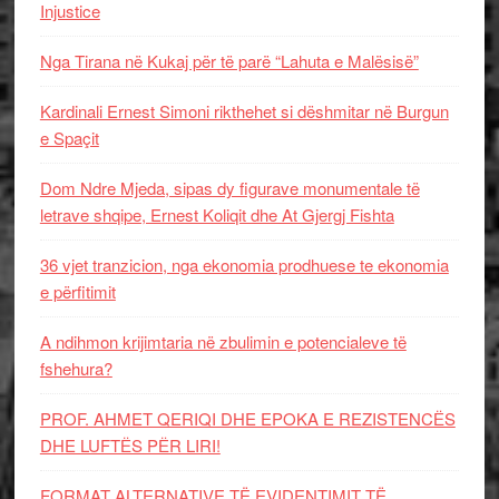
Injustice
Nga Tirana në Kukaj për të parë “Lahuta e Malësisë”
Kardinali Ernest Simoni rikthehet si dëshmitar në Burgun
e Spaçit
Dom Ndre Mjeda, sipas dy figurave monumentale të
letrave shqipe, Ernest Koliqit dhe At Gjergj Fishta
36 vjet tranzicion, nga ekonomia prodhuese te ekonomia
e përfitimit
A ndihmon krijimtaria në zbulimin e potencialeve të
fshehura?
PROF. AHMET QERIQI DHE EPOKA E REZISTENCЁS
DHE LUFTЁS PЁR LIRI!
FORMAT ALTERNATIVE TË EVIDENTIMIT TË