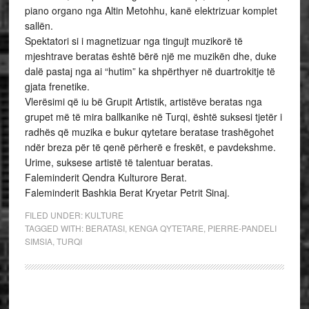
piano organo nga Altin Metohhu, kanë elektrizuar komplet
sallën.
Spektatori si i magnetizuar nga tingujt muzikorë të
mjeshtrave beratas është bërë një me muzikën dhe, duke
dalë pastaj nga ai “hutim” ka shpërthyer në duartrokitje të
gjata frenetike.
Vlerësimi që iu bë Grupit Artistik, artistëve beratas nga
grupet më të mira ballkanike në Turqi, është suksesi tjetër i
radhës që muzika e bukur qytetare beratase trashëgohet
ndër breza për të qenë përherë e freskët, e pavdekshme.
Urime, suksese artistë të talentuar beratas.
Faleminderit Qendra Kulturore Berat.
Faleminderit Bashkia Berat Kryetar Petrit Sinaj.
FILED UNDER:
KULTURE
TAGGED WITH:
BERATASI
,
KENGA QYTETARE
,
PIERRE-PANDELI
SIMSIA
,
TURQI