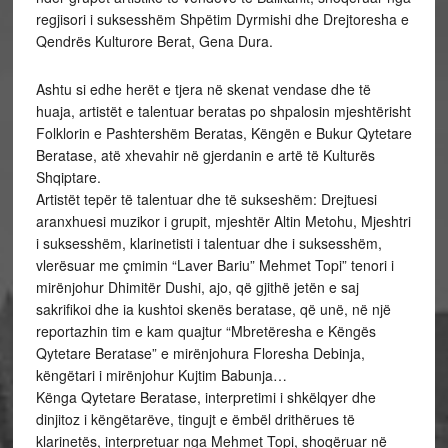
regjisori i suksesshëm Shpëtim Dyrmishi dhe Drejtoresha e
Qendrës Kulturore Berat, Gena Dura.
Ashtu si edhe herët e tjera në skenat vendase dhe të
huaja, artistët e talentuar beratas po shpalosin mjeshtërisht
Folklorin e Pashtershëm Beratas, Këngën e Bukur Qytetare
Beratase, atë xhevahir në gjerdanin e artë të Kulturës
Shqiptare.
Artistët tepër të talentuar dhe të sukseshëm: Drejtuesi
aranxhuesi muzikor i grupit, mjeshtër Altin Metohu, Mjeshtri
i suksesshëm, klarinetisti i talentuar dhe i suksesshëm,
vlerësuar me çmimin “Laver Bariu” Mehmet Topi” tenori i
mirënjohur Dhimitër Dushi, ajo, që gjithë jetën e saj
sakrifikoi dhe ia kushtoi skenës beratase, që unë, në një
reportazhin tim e kam quajtur “Mbretëresha e Këngës
Qytetare Beratase” e mirënjohura Floresha Debinja,
këngëtari i mirënjohur Kujtim Babunja…
Kënga Qytetare Beratase, interpretimi i shkëlqyer dhe
dinjitoz i këngëtarëve, tingujt e ëmbël drithërues të
klarinetës, interpretuar nga Mehmet Topi, shoqëruar në