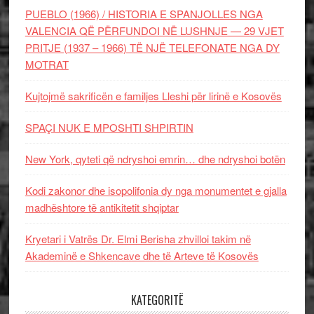
PUEBLO (1966) / HISTORIA E SPANJOLLES NGA
VALENCIA QË PËRFUNDOI NË LUSHNJE — 29 VJET
PRITJE (1937 – 1966) TË NJË TELEFONATE NGA DY
MOTRAT
Kujtojmë sakrificën e familjes Lleshi për lirinë e Kosovës
SPAÇI NUK E MPOSHTI SHPIRTIN
New York, qyteti që ndryshoi emrin… dhe ndryshoi botën
Kodi zakonor dhe isopolifonia dy nga monumentet e gjalla
madhështore të antikitetit shqiptar
Kryetari i Vatrës Dr. Elmi Berisha zhvilloi takim në
Akademinë e Shkencave dhe të Arteve të Kosovës
KATEGORITË