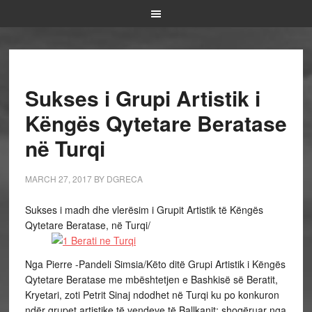
Sukses i Grupi Artistik i
Këngës Qytetare Beratase
në Turqi
MARCH 27, 2017
BY
DGRECA
Sukses i madh dhe vlerësim i Grupit Artistik të Këngës
Qytetare Beratase, në Turqi/
Nga Pierre -Pandeli Simsia/Këto ditë Grupi Artistik i Këngës
Qytetare Beratase me mbështetjen e Bashkisë së Beratit,
Kryetari, zoti Petrit Sinaj ndodhet në Turqi ku po konkuron
ndër grupet artistike të vendeve të Ballkanit; shoqëruar nga