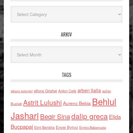
Kategoritë
ARKIV
Arkiv
TAGS
arben llalla
alfons Grishaj
Anton Cefa
asllan
albano kolonjari
Behlul
Astrit Lulushi
Aurenc Bebja
Bushati
Jashari
dalip greca
Beqir Sina
Elida
Buçpapaj
Enver Bytyci
Elmi Berisha
Ermira Babamusta