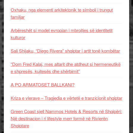
Oxhaku, nga elementi arkitektonik te simboli i trungut
familjar
Arbëreshët si model evropian i mbrojtjes së identitetit
kulturor
Sali Shijaku, “Diego Rivera” shqiptar i artit tonë kombëtar
“Dom Fred Kalaj, mes altarit dhe atdheut si hermeneutikë
e shpresës, kujtesës dhe shërbimit”
A PO ARMATOSET BALLKANI?
Kriza e vlerave – Tragjedia e vërtetë e tranzicionit shqiptar
Green Coast sjell Nammos Hotels & Resorts në Shqipëri:
Një destinacion i ri lifestyle merr formë në Rivierën
Shqiptare